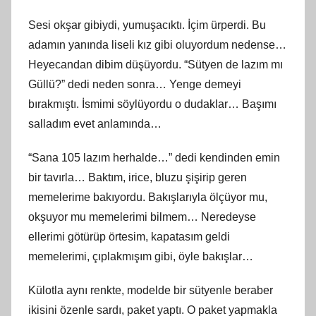
Sesi okşar gibiydi, yumuşacıktı. İçim ürperdi. Bu
adamın yanında liseli kız gibi oluyordum nedense…
Heyecandan dibim düşüyordu. “Sütyen de lazım mı
Güllü?” dedi neden sonra… Yenge demeyi
bırakmıştı. İsmimi söylüyordu o dudaklar… Başımı
salladım evet anlamında…
“Sana 105 lazım herhalde…” dedi kendinden emin
bir tavırla… Baktım, irice, bluzu şişirip geren
memelerime bakıyordu. Bakışlarıyla ölçüyor mu,
okşuyor mu memelerimi bilmem… Neredeyse
ellerimi götürüp örtesim, kapatasım geldi
memelerimi, çıplakmışım gibi, öyle bakışlar…
Külotla aynı renkte, modelde bir sütyenle beraber
ikisini özenle sardı, paket yaptı. O paket yapmakla