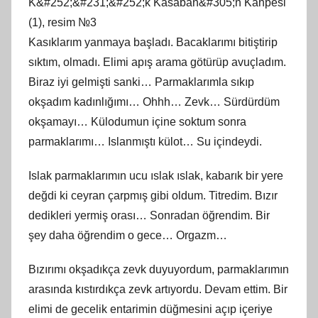
K&#252;&#231;&#252;k Kasaban&#305;n Kahpesi
(1), resim №3
Kasıklarım yanmaya başladı. Bacaklarımı bitiştirip
sıktım, olmadı. Elimi apış arama götürüp avuçladım.
Biraz iyi gelmişti sanki… Parmaklarımla sıkıp
okşadım kadınlığımı… Ohhh… Zevk… Sürdürdüm
okşamayı… Külodumun içine soktum sonra
parmaklarımı… Islanmıştı külot… Su içindeydi.
Islak parmaklarımın ucu ıslak ıslak, kabarık bir yere
değdi ki ceyran çarpmış gibi oldum. Titredim. Bızır
dedikleri yermiş orası… Sonradan öğrendim. Bir
şey daha öğrendim o gece… Orgazm…
Bızırımı okşadıkça zevk duyuyordum, parmaklarımın
arasında kıstırdıkça zevk artıyordu. Devam ettim. Bir
elimi de gecelik entarimin düğmesini açıp içeriye