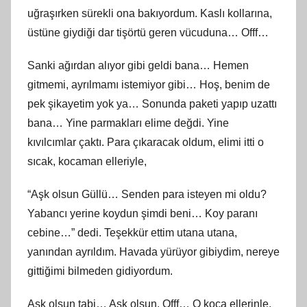
uğraşırken sürekli ona bakıyordum. Kaslı kollarına,
üstüne giydiği dar tişörtü geren vücuduna… Offf…
Sanki ağırdan alıyor gibi geldi bana… Hemen
gitmemi, ayrılmamı istemiyor gibi… Hoş, benim de
pek şikayetim yok ya… Sonunda paketi yapıp uzattı
bana… Yine parmakları elime değdi. Yine
kıvılcımlar çaktı. Para çıkaracak oldum, elimi itti o
sıcak, kocaman elleriyle,
“Aşk olsun Güllü… Senden para isteyen mi oldu?
Yabancı yerine koydun şimdi beni… Koy paranı
cebine…” dedi. Teşekkür ettim utana utana,
yanından ayrıldım. Havada yürüyor gibiydim, nereye
gittiğimi bilmeden gidiyordum.
Aşk olsun tabi… Aşk olsun. Offf… O koca ellerinle,