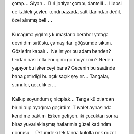
çorap… Siyah… Biri jartiyer çorabı, dantelli… Hepsi
de kaliteli şeyler, kendi pazarda sattıklarından değil,
özel alınmış belli…
Kucağıma yığılmış kumaşlarla beraber yatağa
devrildim sırtüstü, çamaşırları göğsümde sıktım.
Gözlerim kapalı… Ne istiyor bu adam benden?
Ondan nasıl etkilendiğimi görmüyor mu? Neden
yapıyor bu işkenceyi bana? Gecenin bu saatinde
bana getirdiği bu açık saçık şeyler… Tangalar,
stringler, gecelikler…
Kalkıp soyundum çırılçıplak… Tanga külotlardan
birini alıp ayağıma geçirdim. Tuvalet aynasında
kendime baktım. Erken gelişen, iki çocuktan sonra
biraz yuvarlaklaşmış hatlarımla güzel kadındım
doğrusu… Üstümdeki tek tanga külotla pek güzel