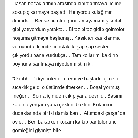
Hasan bacaklarımın arasında kıpırdanmaya, içime
sokup çıkarmaya başladı. Hırlıyordu kulağımın
dibinde… Bense ne olduğunu anlayamamış, aptal
gibi yatıyordum yatakta… Biraz biraz gidip gelmeleri
hoşuma gitmeye başlamıştı. Kasıkları kasıklarıma
vuruyordu. İçimde bir ıslaklık, şap şap sesleri
çıkıyordu bana vurdukça… Tam kollarımı kaldırıp
boynuna sarılmaya niyetlenmiştim ki,
“Oohhh…” diye inledi. Titremeye başladı. İçime bir
sıcaklık geldi o üstümde titrerken… Boşalıyormuş
meğer… Sonra içimden çıkıp yana devrildi. Başımı
kaldırıp yorganı yana çektim, baktım. Kukumun
dudaklarında bir iki damla kan… Altımdaki çarşaf da
öyle… Ben bakarken kocam kalkıp pantolonunu
gömleğini giymişti bile…