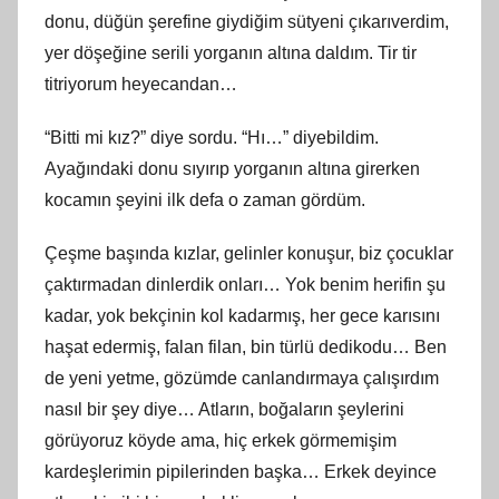
donu, düğün şerefine giydiğim sütyeni çıkarıverdim,
yer döşeğine serili yorganın altına daldım. Tir tir
titriyorum heyecandan…
“Bitti mi kız?” diye sordu. “Hı…” diyebildim.
Ayağındaki donu sıyırıp yorganın altına girerken
kocamın şeyini ilk defa o zaman gördüm.
Çeşme başında kızlar, gelinler konuşur, biz çocuklar
çaktırmadan dinlerdik onları… Yok benim herifin şu
kadar, yok bekçinin kol kadarmış, her gece karısını
haşat edermiş, falan filan, bin türlü dedikodu… Ben
de yeni yetme, gözümde canlandırmaya çalışırdım
nasıl bir şey diye… Atların, boğaların şeylerini
görüyoruz köyde ama, hiç erkek görmemişim
kardeşlerimin pipilerinden başka… Erkek deyince