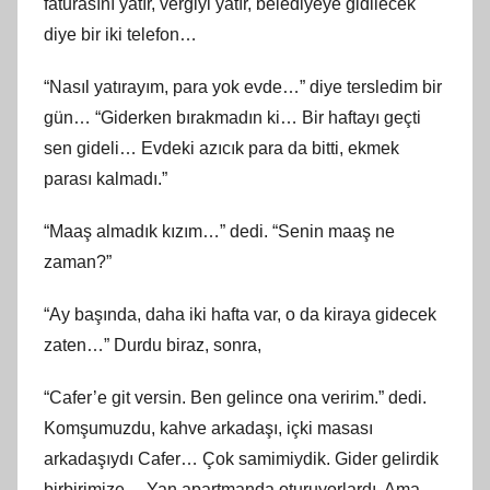
faturasını yatır, vergiyi yatır, belediyeye gidilecek
diye bir iki telefon…
“Nasıl yatırayım, para yok evde…” diye tersledim bir
gün… “Giderken bırakmadın ki… Bir haftayı geçti
sen gideli… Evdeki azıcık para da bitti, ekmek
parası kalmadı.”
“Maaş almadık kızım…” dedi. “Senin maaş ne
zaman?”
“Ay başında, daha iki hafta var, o da kiraya gidecek
zaten…” Durdu biraz, sonra,
“Cafer’e git versin. Ben gelince ona veririm.” dedi.
Komşumuzdu, kahve arkadaşı, içki masası
arkadaşıydı Cafer… Çok samimiydik. Gider gelirdik
birbirimize… Yan apartmanda oturuyorlardı. Ama