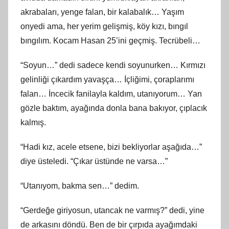
akrabaları, yenge falan, bir kalabalık… Yaşım
onyedi ama, her yerim gelişmiş, köy kızı, bıngıl
bıngılım. Kocam Hasan 25’ini geçmiş. Tecrübeli…
“Soyun…” dedi sadece kendi soyunurken… Kırmızı
gelinliği çıkardım yavaşça… İçliğimi, çoraplarımı
falan… İncecik fanilayla kaldım, utanıyorum… Yan
gözle baktım, ayağında donla bana bakıyor, çıplacık
kalmış.
“Hadi kız, acele etsene, bizi bekliyorlar aşağıda…”
diye üsteledi. “Çıkar üstünde ne varsa…”
“Utanıyom, bakma sen…” dedim.
“Gerdeğe giriyosun, utancak ne varmış?” dedi, yine
de arkasını döndü. Ben de bir çırpıda ayağımdaki