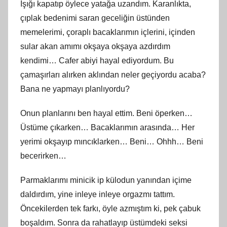
Işığı kapatıp öylece yatağa uzandım. Karanlıkta,
çıplak bedenimi saran geceliğin üstünden
memelerimi, çoraplı bacaklarımın içlerini, içinden
sular akan amımı okşaya okşaya azdırdım
kendimi… Cafer abiyi hayal ediyordum. Bu
çamaşırları alırken aklından neler geçiyordu acaba?
Bana ne yapmayı planlıyordu?
Onun planlarını ben hayal ettim. Beni öperken…
Üstüme çıkarken… Bacaklarımın arasında… Her
yerimi okşayıp mıncıklarken… Beni… Ohhh… Beni
becerirken…
Parmaklarımı minicik ip külodun yanından içime
daldırdım, yine inleye inleye orgazmı tattım.
Öncekilerden tek farkı, öyle azmıştım ki, pek çabuk
boşaldım. Sonra da rahatlayıp üstümdeki seksi