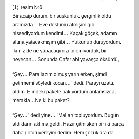
(1), resim №6
Bir acaip durum, bir suskunluk, gerginlik oldu
aramızda… Eve dostumu almışım gibi
hissediyordum kendimi… Kaçak göçek, adamın
altına yatacakmışım gibi… Yutkunup duruyordum.
İkimiz de ne yapacağımızı bilemiyorduk, bir
heyecan… Sonunda Cafer abi yavaşça öksürdü,
“Şey… Para lazım olmuş yarın erken, şimdi
getirmemi söyledi kocan…” dedi. Parayı uzattı,
aldım. Elindeki pakete bakıyordum anlamsızca,
merakla…Ne ki bu paket?
“Şey…” dedi yine… “Malları topluyordum. Bugün
aldıkların aklıma geldi. Hazır gitmişken bir iki parça
daha götürüvereyim dedim. Hem çocuklara da