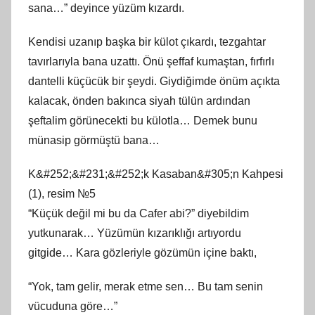
sana…” deyince yüzüm kızardı.
Kendisi uzanıp başka bir külot çıkardı, tezgahtar
tavırlarıyla bana uzattı. Önü şeffaf kumaştan, fırfırlı
dantelli küçücük bir şeydi. Giydiğimde önüm açıkta
kalacak, önden bakınca siyah tülün ardından
şeftalim görünecekti bu külotla… Demek bunu
münasip görmüştü bana…
K&#252;&#231;&#252;k Kasaban&#305;n Kahpesi
(1), resim №5
“Küçük değil mi bu da Cafer abi?” diyebildim
yutkunarak… Yüzümün kızarıklığı artıyordu
gitgide… Kara gözleriyle gözümün içine baktı,
“Yok, tam gelir, merak etme sen… Bu tam senin
vücuduna göre…”