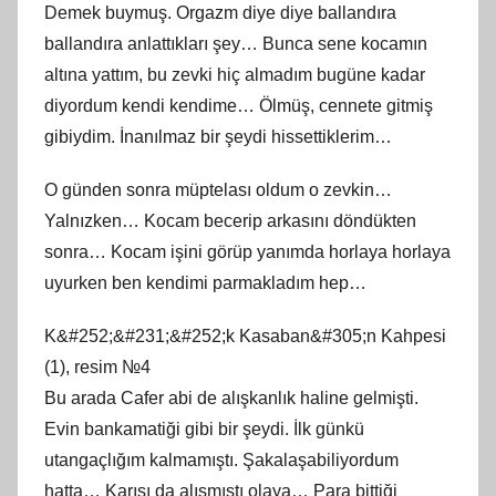
Demek buymuş. Orgazm diye diye ballandıra
ballandıra anlattıkları şey… Bunca sene kocamın
altına yattım, bu zevki hiç almadım bugüne kadar
diyordum kendi kendime… Ölmüş, cennete gitmiş
gibiydim. İnanılmaz bir şeydi hissettiklerim…
O günden sonra müptelası oldum o zevkin…
Yalnızken… Kocam becerip arkasını döndükten
sonra… Kocam işini görüp yanımda horlaya horlaya
uyurken ben kendimi parmakladım hep…
K&#252;&#231;&#252;k Kasaban&#305;n Kahpesi
(1), resim №4
Bu arada Cafer abi de alışkanlık haline gelmişti.
Evin bankamatiği gibi bir şeydi. İlk günkü
utangaçlığım kalmamıştı. Şakalaşabiliyordum
hatta… Karısı da alışmıştı olaya… Para bittiği