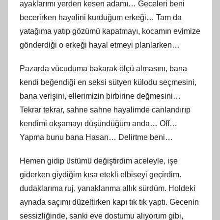
ayaklarımı yerden kesen adamı… Geceleri beni
becerirken hayalini kurduğum erkeği… Tam da
yatağıma yatıp gözümü kapatmayı, kocamın evimize
gönderdiği o erkeği hayal etmeyi planlarken…
Pazarda vücuduma bakarak ölçü almasını, bana
kendi beğendiği en seksi sütyen külodu seçmesini,
bana verişini, ellerimizin birbirine değmesini…
Tekrar tekrar, sahne sahne hayalimde canlandırıp
kendimi okşamayı düşündüğüm anda… Off…
Yapma bunu bana Hasan… Delirtme beni…
Hemen gidip üstümü değiştirdim aceleyle, işe
giderken giydiğim kısa etekli elbiseyi geçirdim.
dudaklarıma ruj, yanaklarıma allık sürdüm. Holdeki
aynada saçımı düzeltirken kapı tık tık yaptı. Gecenin
sessizliğinde, sanki eve dostumu alıyorum gibi,