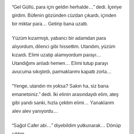
“Gel Güllü, para için geldin herhalde…” dedi. İçeriye
girdim. Büfenin gözünden cüzdan çıkardı, içinden
bir miktar para… Getirip bana uzattı.
Yüzüm kızarmıştı, yabancı bir adamdan para
alıyordum, dilenci gibi hissettim. Utandım, yüzüm
kızardı. Elimi uzatıp alamıyordum parayı…
Utandığımı anladı hemen… Elimi tutup parayı
avucuma sıkıştırdı, parmaklarımı kapattı zorla…
“Yenge, utandın mı yoksa? Sakın ha, siz bana
emanetsiniz.” dedi. İki elinin arasındaydı elim, ateş
gibi yandı sanki, hızla çektim elimi… Yanaklarım
alev alev yanıyordu…
“Sağol Cafer abi…” diyebildim yutkunarak… Dönüp
çıktım.