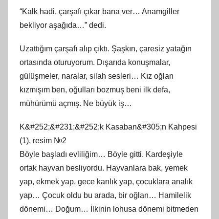
“Kalk hadi, çarşafı çıkar bana ver… Anamgiller
bekliyor aşağıda…” dedi.
Uzattığım çarşafı alıp çıktı. Şaşkın, çaresiz yatağın
ortasında oturuyorum. Dışarıda konuşmalar,
gülüşmeler, naralar, silah sesleri… Kız oğlan
kızmışım ben, oğulları bozmuş beni ilk defa,
mühürümü açmış. Ne büyük iş…
K&#252;&#231;&#252;k Kasaban&#305;n Kahpesi
(1), resim №2
Böyle başladı evliliğim… Böyle gitti. Kardeşiyle
ortak hayvan besliyordu. Hayvanlara bak, yemek
yap, ekmek yap, gece karılık yap, çocuklara analık
yap… Çocuk oldu bu arada, bir oğlan… Hamilelik
dönemi… Doğum… İlkinin lohusa dönemi bitmeden