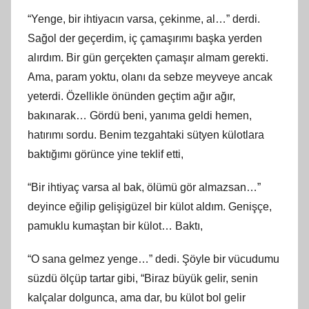
“Yenge, bir ihtiyacın varsa, çekinme, al…” derdi.
Sağol der geçerdim, iç çamaşırımı başka yerden
alırdım. Bir gün gerçekten çamaşır almam gerekti.
Ama, param yoktu, olanı da sebze meyveye ancak
yeterdi. Özellikle önünden geçtim ağır ağır,
bakınarak… Gördü beni, yanıma geldi hemen,
hatırımı sordu. Benim tezgahtaki sütyen külotlara
baktığımı görünce yine teklif etti,
“Bir ihtiyaç varsa al bak, ölümü gör almazsan…”
deyince eğilip gelişigüzel bir külot aldım. Genişçe,
pamuklu kumaştan bir külot… Baktı,
“O sana gelmez yenge…” dedi. Şöyle bir vücudumu
süzdü ölçüp tartar gibi, “Biraz büyük gelir, senin
kalçalar dolgunca, ama dar, bu külot bol gelir