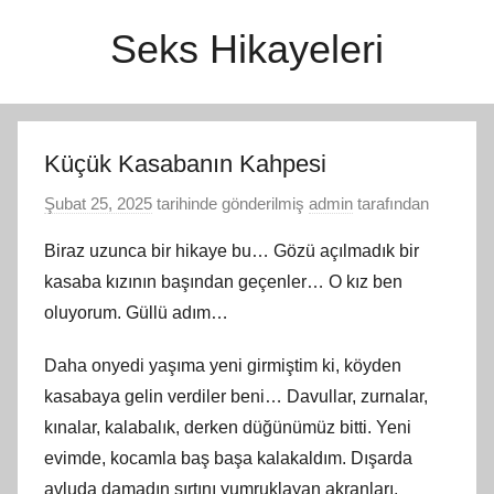
İçeriğe
Seks Hikayeleri
atla
Küçük Kasabanın Kahpesi
Şubat 25, 2025
tarihinde gönderilmiş
admin
tarafından
Biraz uzunca bir hikaye bu… Gözü açılmadık bir
kasaba kızının başından geçenler… O kız ben
oluyorum. Güllü adım…
Daha onyedi yaşıma yeni girmiştim ki, köyden
kasabaya gelin verdiler beni… Davullar, zurnalar,
kınalar, kalabalık, derken düğünümüz bitti. Yeni
evimde, kocamla baş başa kalakaldım. Dışarda
avluda damadın sırtını yumruklayan akranları,