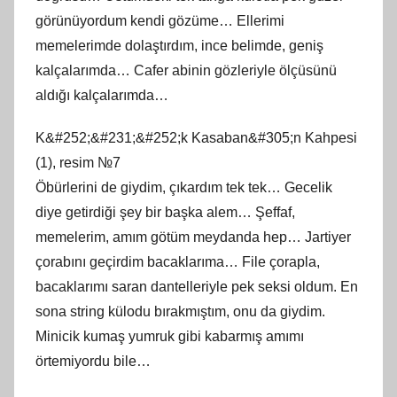
görünüyordum kendi gözüme… Ellerimi
memelerimde dolaştırdım, ince belimde, geniş
kalçalarımda… Cafer abinin gözleriyle ölçüsünü
aldığı kalçalarımda…
K&#252;&#231;&#252;k Kasaban&#305;n Kahpesi
(1), resim №7
Öbürlerini de giydim, çıkardım tek tek… Gecelik
diye getirdiği şey bir başka alem… Şeffaf,
memelerim, amım götüm meydanda hep… Jartiyer
çorabını geçirdim bacaklarıma… File çorapla,
bacaklarımı saran dantelleriyle pek seksi oldum. En
sona string külodu bırakmıştım, onu da giydim.
Minicik kumaş yumruk gibi kabarmış amımı
örtemiyordu bile…