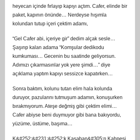
heyecan içinde fırlayıp kapıyı açtım. Cafer, elinde bir
paket, kapının önünde… Nerdeyse hışımla
kolundan tutup içeri çektim adamı,
“Gel Cafer abi, içeriye gir” dedim alçak sesle…
Şaşırıp kalan adama “Komşular dedikodu
kumkuması… Gecenin bu saatinde geliyorsun.
Adımızı çıkarmasınlar yok yere şimdi…” diye
açıklama yaptım kapıyı sessizce kapatırken…
Sonra baktım, kolunu tutan elim hala kolunda
duruyor, pazularını tutmuşum adamın, konuşurken
bırakmıyorum. Ateşe değmiş gibi çektim elimi…
Cafer abiyse beni duymuyor gibi bana bakıyordu,
yüzüme, üstüme, başıma…
K&#252;&#231;&#252;k Kasaban&#305;n Kahpesi