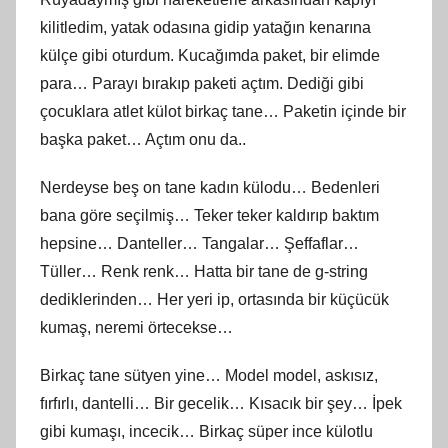
kilitledim, yatak odasına gidip yatağın kenarına
külçe gibi oturdum. Kucağımda paket, bir elimde
para… Parayı bırakıp paketi açtım. Dediği gibi
çocuklara atlet külot birkaç tane… Paketin içinde bir
başka paket… Açtım onu da..
Nerdeyse beş on tane kadın külodu… Bedenleri
bana göre seçilmiş… Teker teker kaldırıp baktım
hepsine… Danteller… Tangalar… Şeffaflar…
Tüller… Renk renk… Hatta bir tane de g-string
dediklerinden… Her yeri ip, ortasında bir küçücük
kumaş, neremi örtecekse…
Birkaç tane sütyen yine… Model model, askısız,
fırfırlı, dantelli… Bir gecelik… Kısacık bir şey… İpek
gibi kumaşı, incecik… Birkaç süper ince külotlu