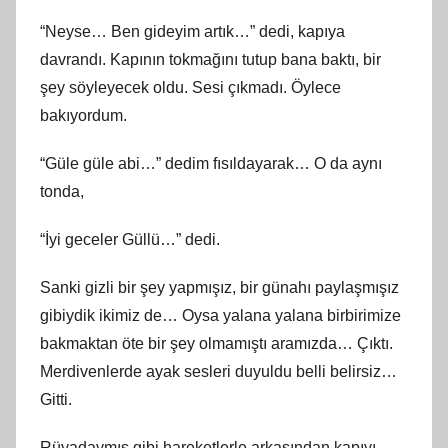
“Neyse… Ben gideyim artık…” dedi, kapıya
davrandı. Kapının tokmağını tutup bana baktı, bir
şey söyleyecek oldu. Sesi çıkmadı. Öylece
bakıyordum.
“Güle güle abi…” dedim fısıldayarak… O da aynı
tonda,
“İyi geceler Güllü…” dedi.
Sanki gizli bir şey yapmışız, bir günahı paylaşmışız
gibiydik ikimiz de… Oysa yalana yalana birbirimize
bakmaktan öte bir şey olmamıştı aramızda… Çıktı.
Merdivenlerde ayak sesleri duyuldu belli belirsiz…
Gitti.
Rüyadaymış gibi hareketlerle arkasından kapıyı