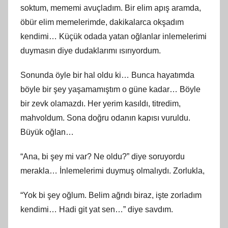
soktum, mememi avuçladım. Bir elim apış aramda,
öbür elim memelerimde, dakikalarca okşadım
kendimi… Küçük odada yatan oğlanlar inlemelerimi
duymasın diye dudaklarımı ısırıyordum.
Sonunda öyle bir hal oldu ki… Bunca hayatımda
böyle bir şey yaşamamıştım o güne kadar… Böyle
bir zevk olamazdı. Her yerim kasıldı, titredim,
mahvoldum. Sona doğru odanın kapısı vuruldu.
Büyük oğlan…
“Ana, bi şey mi var? Ne oldu?” diye soruyordu
merakla… İnlemelerimi duymuş olmalıydı. Zorlukla,
“Yok bi şey oğlum. Belim ağrıdı biraz, işte zorladım
kendimi… Hadi git yat sen…” diye savdım.