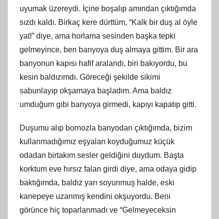
uyumak üzereydi. İçine boşalıp amından çıktığımda
sızdı kaldı. Birkaç kere dürttüm, “Kalk bir duş al öyle
yat!” diye, ama horlama sesinden başka tepki
gelmeyince, ben banyoya duş almaya gittim. Bir ara
banyonun kapısı hafif aralandı, biri bakıyordu, bu
kesin baldızımdı. Göreceği şekilde sikimi
sabunlayıp okşamaya başladım. Ama baldız
umduğum gibi banyoya girmedi, kapıyı kapatıp gitti.
Duşumu alıp bornozla banyodan çıktığımda, bizim
kullanmadığımız eşyaları koyduğumuz küçük
odadan birtakım sesler geldiğini duydum. Başta
korktum eve hırsız falan girdi diye, ama odaya gidip
baktığımda, baldız yarı soyunmuş halde, eski
kanepeye uzanmış kendini okşuyordu. Beni
görünce hiç toparlanmadı ve “Gelmeyeceksin