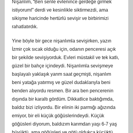
Nişanlım, “Ben senle evlenince gerdeğe girmek
istiyorum!” derdi ve kesinlikle siktirmezdi, ama
sikişme haricinde hertürlü sevişir ve birbirimizi
rahatlatırdık.
Yine böyle bir gece nişanlımla sevişirken, yazın
İzmir çok sıcak olduğu için, odanın penceresi açık
bir şekilde sevişiyorduk. Evleri müstakil ve tek katlı,
güzel bir bahçe içindeydi. Nişanlımla sevişmeye
başlayalı yaklaşık yarım saat geçmişti, nişanlım
beni yatağa yatırmış ve güzel dudaklarıyla beni
benden alıyordu resmen. Bir ara ben pencerenin
dışında bir karaltı gördüm. Dikkatlice baktığımda,
baldız bizi izliyordu. Bir elinin iki parmığı ağızında
emiyor, bir eli küçük göğüslerindeydi. Küçük
göğüsleri diyorum, baldızım karımdan yaşı 6-7 yaş
büyüktü, ama göğüsleri ve götü oldukça küçüktü.