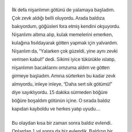
İlk defa nişanlımın götünü de yalamaya başladım.
Çok zevk aldığı belli oluyordu. Arada baldıza
bakıyordum, göğüsleri fora etmiş kendini okşuyordu.
Nişanlımı altıma alıp, kulak memelerini emerken,
kulağına fısıldayarak götten yapmak için yalvardım.
Nişanlım da, “Yalarken çok güzeldi, yine aynı zevki
verirsen kabul!” dedi. Sikimi iyice tükürükle ıslatıp,
nişanlımın bacaklarını omzuma aldım ve götten
girmeye başladım. Amına sürterken bu kadar zevk
almıyordu, inleye inleye, “Daha sert sik götümü!”
diye sayıklıyordu. 15 dakika sürmeden böğüre
böğüre boşaldım götünün içine. O sırada baldız
kapıdan kayboldu ve herkes yatıp uyudu…
Bu olaydan kısa bir zaman sonra baldız evlendi.
Onlardan 1 yıl sonra da biz evlendik. Baldızın bir