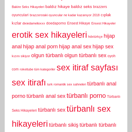
baldız hikaye
baldız seks
brazzers
Bakire Seks Hikayeleri
cıplak
oyunculari
brazzerstaki oyuncular ne kadar kazanıyor 2018
kızlar
doedaporno
Ensest Hikaye
dixiedamelioxxx
Ensest Hikayeler
erotik sex hikayeleri
hijap
hdxtürkçe
anal
hijap anal porn
hijap anal sex
hijap sex
olgun türbanlı
olgun türbanlı sex
oyoh
kızını sikiyor
sex itiraf sayfası
com
rokettube tüm kategoriler
sex itirafı
türbanlı anal
turk romantik sex sahneleri
türbanlı porno
porno
türbanlı anal sex
Türbanlı
türbanlı sex
türbanlı sex
Seks Hikayeleri
hikayeleri
türbanlı sikiş
türbanlı türbanlı