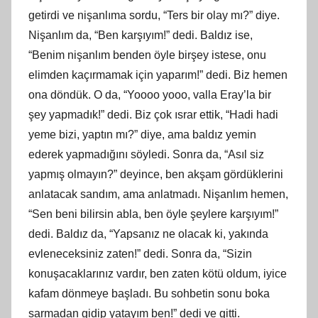
getirdi ve nişanlıma sordu, “Ters bir olay mı?” diye.
Nişanlım da, “Ben karşıyım!” dedi. Baldız ise,
“Benim nişanlım benden öyle birşey istese, onu
elimden kaçırmamak için yaparım!” dedi. Biz hemen
ona döndük. O da, “Yoooo yooo, valla Eray’la bir
şey yapmadık!” dedi. Biz çok ısrar ettik, “Hadi hadi
yeme bizi, yaptın mı?” diye, ama baldız yemin
ederek yapmadığını söyledi. Sonra da, “Asıl siz
yapmış olmayın?” deyince, ben akşam gördüklerini
anlatacak sandım, ama anlatmadı. Nişanlım hemen,
“Sen beni bilirsin abla, ben öyle şeylere karşıyım!”
dedi. Baldız da, “Yapsanız ne olacak ki, yakında
evleneceksiniz zaten!” dedi. Sonra da, “Sizin
konuşacaklarınız vardır, ben zaten kötü oldum, iyice
kafam dönmeye başladı. Bu sohbetin sonu boka
sarmadan gidip yatayım ben!” dedi ve gitti.