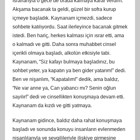
ısrarlarıyla o gece de orada kalmaya karar verdim.
Akşama bacanak ta geldi, güzel bir sofra kurup
içmeye başladık. Kaynanam içmezdi, sadece
sohbete katılıyordu. Saat ilerleyince bacanak gitmek
istedi. Ben hariç, herkes kalması için ısrar etti, ama
o kalmadı ve gitti. Daha sonra muhabbet cinsel
içerikli olmaya başladı, alkolün etkisiyle tabi.
Kaynanam, “Siz kafayı bulmaya başladınız, bu
sohbet yeter, ya kapatın ya ben gider yatarım!” dedi.
Ben ve nişanlım, “Kapatalım!” dedik, ama baldız,
“Ne var anne ya, Can yabancı mı? Senin oğlun
sayılır!” dedi ve cinsellikten konuşmaya devam etti.
Kaynanam da kızdı ve gitti yatmaya.
Kaynanam gidince, baldız daha rahat konuşmaya
başladı ve sonunda konuyu insanların evlenmeden
nişanlılarıyla ve sevgilileriyle ilişkiye girmesine