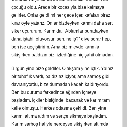
çocuğu oldu. Arada bir kocasıyla bize kalmaya
gelirler. Onlar geldi mi her gece içer, kafaları biraz
kırar öyle yatarız. Onlar bizdeyken karımı daha sert
siker uçururum. Karım da, “Ablamlar buradayken
daha iştahlı oluyorsun sen, ne iş?” diye sorar hep,
ben ise geçiştiririm. Ama bizim evde karımla
sikişirken baldızın bizi izlediğine hiç şahit olmadım.
Birgün yine bize geldiler. O akşam yine içtik. Yalnız
bir tuhaflık vardı, baldız az içiyor, ama sarhoş gibi
davranıyordu, bize durmadan kadeh kaldırıyordu.
Ben bu durumu farkedince ağırdan içmeye
başladım. İçkiler bittiğinde, bacanak ve karım tam
kelle olmuştu. Herkes odasına çekildi. Ben yine
karımı altıma aldım ve sertçe sikmeye başladım.
Karım sarhoş haliyle nerdeyse sikişirken altımda