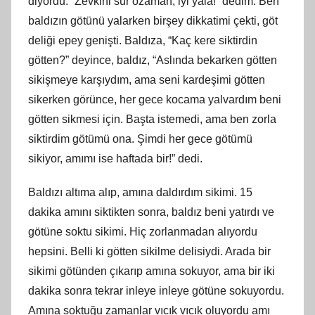
diyordu. “Zevkini sür ozaman, iyi yala!” dedim. Ben
baldızın götünü yalarken birşey dikkatimi çekti, göt
deliği epey genişti. Baldıza, “Kaç kere siktirdin
götten?” deyince, baldız, “Aslında bekarken götten
sikişmeye karşıydım, ama seni kardeşimi götten
sikerken görünce, her gece kocama yalvardım beni
götten sikmesi için. Başta istemedi, ama ben zorla
siktirdim götümü ona. Şimdi her gece götümü
sikiyor, amımı ise haftada bir!” dedi.
Baldızı altıma alıp, amına daldırdım sikimi. 15
dakika amını siktikten sonra, baldız beni yatırdı ve
götüne soktu sikimi. Hiç zorlanmadan alıyordu
hepsini. Belli ki götten sikilme delisiydi. Arada bir
sikimi götünden çıkarıp amına sokuyor, ama bir iki
dakika sonra tekrar inleye inleye götüne sokuyordu.
Amına soktuğu zamanlar vıcık vıcık oluyordu amı