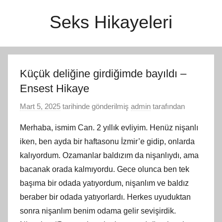
İçeriğe
Seks Hikayeleri
atla
Küçük deliğine girdiğimde bayıldı –
Ensest Hikaye
Mart 5, 2025
tarihinde gönderilmiş
admin
tarafından
Merhaba, ismim Can. 2 yıllık evliyim. Henüz nişanlı
iken, ben ayda bir haftasonu İzmir’e gidip, onlarda
kalıyordum. Ozamanlar baldızım da nişanlıydı, ama
bacanak orada kalmıyordu. Gece olunca ben tek
başıma bir odada yatıyordum, nişanlım ve baldız
beraber bir odada yatıyorlardı. Herkes uyuduktan
sonra nişanlım benim odama gelir sevişirdik.