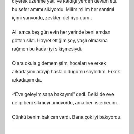
diyerek üzerime yattı ve kaldığı yerden devam etti,
bu sefer amımı sikiyordu. Milim milim her santimi
içimi yarıyordu, zevkten deliriyordum…
Ali amca beş gün evin her yerinde beni amdan
götten sikti. Hayret ettiğim şey, yaşlı olmasına
rağmen bu kadar iyi sikişmesiydi.
O ara okula gidememiştim, hocaları ve erkek
arkadaşımı arayıp hasta olduğumu söyledim. Erkek
arkadaşım da,
-“Eve geleyim sana bakayım!” dedi. Belki de eve
gelip beni sikmeyi umuyordu, ama ben istemedim.
Çünkü benim bakıcım vardı. Bana çok iyi bakıyordu.