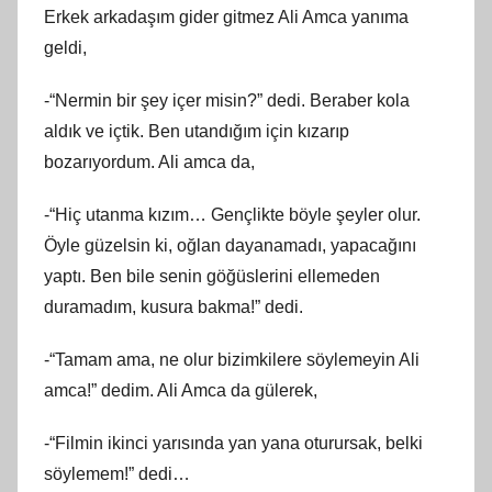
Erkek arkadaşım gider gitmez Ali Amca yanıma
geldi,
-“Nermin bir şey içer misin?” dedi. Beraber kola
aldık ve içtik. Ben utandığım için kızarıp
bozarıyordum. Ali amca da,
-“Hiç utanma kızım… Gençlikte böyle şeyler olur.
Öyle güzelsin ki, oğlan dayanamadı, yapacağını
yaptı. Ben bile senin göğüslerini ellemeden
duramadım, kusura bakma!” dedi.
-“Tamam ama, ne olur bizimkilere söylemeyin Ali
amca!” dedim. Ali Amca da gülerek,
-“Filmin ikinci yarısında yan yana oturursak, belki
söylemem!” dedi…