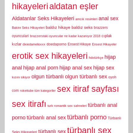
hikayeleri
aldatan eşler
Aldatanlar Seks Hikayeleri
anal sex
amcık resimleri
baldız hikaye
baldız seks
brazzers
Bakire Seks Hikayeleri
cıplak
oyunculari
brazzerstaki oyuncular ne kadar kazanıyor 2018
kızlar
doedaporno
Ensest Hikaye
dixiedamelioxxx
Ensest Hikayeler
erotik sex hikayeleri
hijap
hdxtürkçe
anal
hijap anal porn
hijap anal sex
hijap sex
olgun türbanlı
olgun türbanlı sex
oyoh
kızını sikiyor
sex itiraf sayfası
com
rokettube tüm kategoriler
sex itirafı
türbanlı anal
turk romantik sex sahneleri
türbanlı porno
porno
türbanlı anal sex
Türbanlı
türbanlı sex
türbanlı sex
Seks Hikayeleri