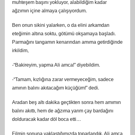
muhteşem başını yokluyor, alabildiğim kadar
ağzımın içine almaya çalışıyordum.
Ben onun sikini yalarken, o da elini arkamdan
eteğimin altına soktu, götümü okşamaya başladı.
Parmağını tangamın kenarından amıma getirdiğinde
irkildim,
-“Bakireyim, yapma Ali amca!” diyebildim.
-“Tamam, kızlığına zarar vermeyeceğim, sadece
amının balını akıtacağım küçüğüm!” dedi.
Aradan beş altı dakika geçtikten sonra hem amımın
balını akıttı, hem de ağzıma yarım çay bardağını
dolduracak kadar döl boca etti…
Filmin sonuna yaklaştığımızda toparlandık. Ali amca