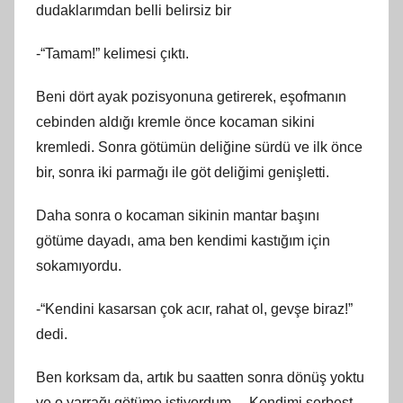
dudaklarımdan belli belirsiz bir
-“Tamam!” kelimesi çıktı.
Beni dört ayak pozisyonuna getirerek, eşofmanın
cebinden aldığı kremle önce kocaman sikini
kremledi. Sonra götümün deliğine sürdü ve ilk önce
bir, sonra iki parmağı ile göt deliğimi genişletti.
Daha sonra o kocaman sikinin mantar başını
götüme dayadı, ama ben kendimi kastığım için
sokamıyordu.
-“Kendini kasarsan çok acır, rahat ol, gevşe biraz!”
dedi.
Ben korksam da, artık bu saatten sonra dönüş yoktu
ve o yarrağı götüme istiyordum… Kendimi serbest