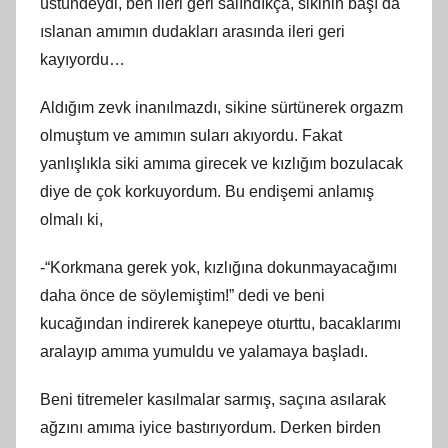
üstündeydi, ben ileri geri salındıkça, sikinin başı da
ıslanan amımın dudakları arasında ileri geri
kayıyordu…
Aldığım zevk inanılmazdı, sikine sürtünerek orgazm
olmuştum ve amımın suları akıyordu. Fakat
yanlışlıkla siki amıma girecek ve kızlığım bozulacak
diye de çok korkuyordum. Bu endişemi anlamış
olmalı ki,
-“Korkmana gerek yok, kızlığına dokunmayacağımı
daha önce de söylemiştim!” dedi ve beni
kucağından indirerek kanepeye oturttu, bacaklarımı
aralayıp amıma yumuldu ve yalamaya başladı.
Beni titremeler kasılmalar sarmış, saçına asılarak
ağzını amıma iyice bastırıyordum. Derken birden