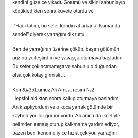
kendini güzelce yıkadı. Götümü ve sikini sabunlayıp
köpükledikten sonra küvete oturdu ve
-“Hadi tatlım, bu sefer kendin al arkana! Kumanda
sende!” diyerek yarrağını dik tuttu.
Ben de yarrağının üzerine çöküp, başını götümün
ağzına yerleştirdim ve yavaşça oturmaya başladım.
Bu sefer çok acımamıştı ve sabunlu olduğundan
olsa çok kolay girmişti…
Kom&#351;umuz Ali Amca, resim №2
Hepsini aldıktan sonra kalkıp oturmaya başladım.
Artık zıplıyordum ve o koca yarrak götümde bir
kayboluyor, bir görünüyordu. Ali amca da iki eliyle
belimden tutmuş oturup kalkmama yardım ediyor,
bazen beni kendine iyice hızla çekiyor, yarrağını