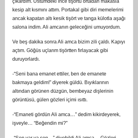
çıkardım. Üstümdeki ince tişörtü ortadan makasla
kesip alt kısmını attım. Portakal gibi diri memelerimi
ancak kapatan altı kesik tişört ve tanga külotla aşağı
salona indim. Ali amcanın geleceğini umuyordum.
Ve beş dakika sonra Ali amca bizim zili çaldı. Kapıyı
açtım. Göğüs uçlarım tişörtten fırlayacak gibi
duruyorlardı.
-“Seni bana emanet ettiler, ben de emanete
bakmaya geldim!” diyerek güldü. Bıyıklarının
altından görünen düzgün, bembeyaz dişlerinin
görüntüsü, gülen gözleri içimi ısıttı.
-“Emaneti gördün Ali amca…” dedim kikirdeyerek,
işveyle… “Beğendin mi?”
-“Sen var ya sen…” diyebildi Ali amca… Gözleri