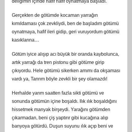
deliğimin içinde hafif hafif oynatmaya başladı.
Gerçekten de götümde kocaman yarrağın
kımıldaması çok zevkliydi, ben de başladım götümü
oynatmaya, hafif ileri gidip, geri vuruyordum götümü
kasıklarına…
Götüm iyice alışıp acı büyük bir oranda kaybolunca,
artık yarrağı da tren pistonu gibi götüme girip
çıkıyordu. Hele götümü sikerken amımı da okşaması
vardı ya, Tanrım böyle zevkli bir şey olamazdı!
Herhalde yarım saatten fazla sikti götümü ve
sonunda götümün içine boşaldı. Ilık ılık boşaldığını
hissetmek manyak birşeydi. Yarağını götümden
çıkarmadan, beni çiş yaptırır gibi kucağına alıp
banyoya götürdü. Duşun suyunu ılık açıp beni ve