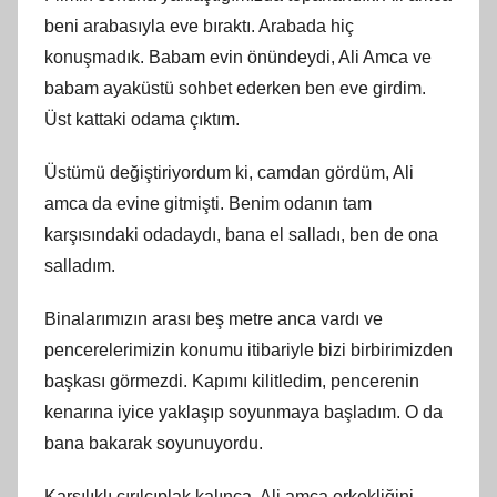
beni arabasıyla eve bıraktı. Arabada hiç
konuşmadık. Babam evin önündeydi, Ali Amca ve
babam ayaküstü sohbet ederken ben eve girdim.
Üst kattaki odama çıktım.
Üstümü değiştiriyordum ki, camdan gördüm, Ali
amca da evine gitmişti. Benim odanın tam
karşısındaki odadaydı, bana el salladı, ben de ona
salladım.
Binalarımızın arası beş metre anca vardı ve
pencerelerimizin konumu itibariyle bizi birbirimizden
başkası görmezdi. Kapımı kilitledim, pencerenin
kenarına iyice yaklaşıp soyunmaya başladım. O da
bana bakarak soyunuyordu.
Karşılıklı çırılçıplak kalınca, Ali amca erkekliğini