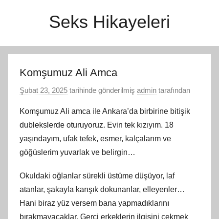
İçeriğe
Seks Hikayeleri
atla
Komşumuz Ali Amca
Şubat 23, 2025
tarihinde gönderilmiş
admin
tarafından
Komşumuz Ali amca ile Ankara’da birbirine bitişik
dublekslerde oturuyoruz. Evin tek kızıyım. 18
yaşındayım, ufak tefek, esmer, kalçalarım ve
göğüslerim yuvarlak ve belirgin…
Okuldaki oğlanlar sürekli üstüme düşüyor, laf
atanlar, şakayla karışık dokunanlar, elleyenler…
Hani biraz yüz versem bana yapmadıklarını
bırakmayacaklar. Gerçi erkeklerin ilgisini çekmek