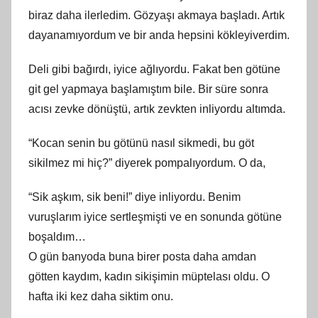
biraz daha ilerledim. Gözyaşı akmaya başladı. Artık
dayanamıyordum ve bir anda hepsini kökleyiverdim.
Deli gibi bağırdı, iyice ağlıyordu. Fakat ben götüne
git gel yapmaya başlamıştım bile. Bir süre sonra
acısı zevke dönüştü, artık zevkten inliyordu altımda.
“Kocan senin bu götünü nasıl sikmedi, bu göt
sikilmez mi hiç?” diyerek pompalıyordum. O da,
“Sik aşkım, sik beni!” diye inliyordu. Benim
vuruşlarım iyice sertleşmişti ve en sonunda götüne
boşaldım…
O gün banyoda buna birer posta daha amdan
götten kaydım, kadın sikişimin müptelası oldu. O
hafta iki kez daha siktim onu.