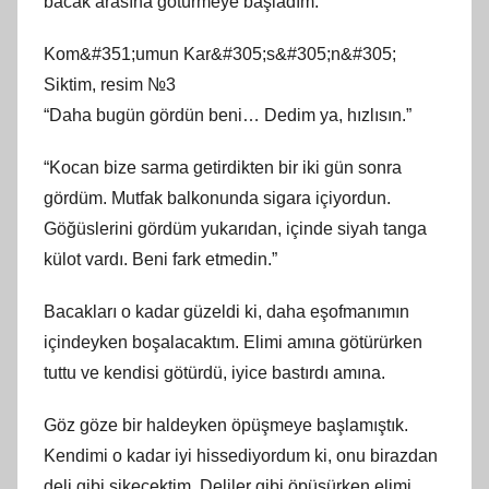
bacak arasına götürmeye başladım.
Kom&#351;umun Kar&#305;s&#305;n&#305;
Siktim, resim №3
“Daha bugün gördün beni… Dedim ya, hızlısın.”
“Kocan bize sarma getirdikten bir iki gün sonra
gördüm. Mutfak balkonunda sigara içiyordun.
Göğüslerini gördüm yukarıdan, içinde siyah tanga
külot vardı. Beni fark etmedin.”
Bacakları o kadar güzeldi ki, daha eşofmanımın
içindeyken boşalacaktım. Elimi amına götürürken
tuttu ve kendisi götürdü, iyice bastırdı amına.
Göz göze bir haldeyken öpüşmeye başlamıştık.
Kendimi o kadar iyi hissediyordum ki, onu birazdan
deli gibi sikecektim. Deliler gibi öpüşürken elimi