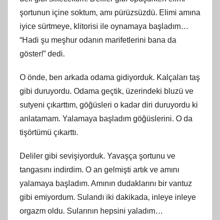
şortunun içine soktum, amı pürüzsüzdü. Elimi amına
iyice sürtmeye, klitorisi ile oynamaya başladım…
“Hadi şu meşhur odanın marifetlerini bana da
göster!” dedi.
O önde, ben arkada odama gidiyorduk. Kalçaları taş
gibi duruyordu. Odama geçtik, üzerindeki bluzü ve
sutyeni çıkarttım, göğüsleri o kadar diri duruyordu ki
anlatamam. Yalamaya başladım göğüslerini. O da
tişörtümü çıkarttı.
Deliler gibi sevişiyorduk. Yavaşça şortunu ve
tangasını indirdim. O an gelmişti artık ve amını
yalamaya başladım. Amının dudaklarını bir vantuz
gibi emiyordum. Sulandı iki dakikada, inleye inleye
orgazm oldu. Sularının hepsini yaladım…