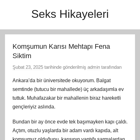
İçeriğe
Seks Hikayeleri
atla
Komşumun Karısı Mehtapı Fena
Siktim
Şubat 23, 2025
tarihinde gönderilmiş
admin
tarafından
Ankara’da bir üniversitede okuyorum. Balgat
semtinde (tutucu bir mahallede) üç arkadaşımla ev
tuttuk. Muhafazakar bir mahallenin biraz hareketli
gençleriyiz aslında.
Bundan bir ay önce evde tek başımayken kapı çaldı.
Açtım, otuzlu yaşlarda bir adam vardı kapıda, alt
komşumuz olduğunu, karısının yaptığı sarmalardan