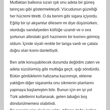
Mutfaktan balkona sızan ışık onu adeta bir güneş
tanrıçası gibi göstermekteydi. Vücudunun güzelliği
her hücremi titretti. O da benim gibi sigara içiyordu.
Eğilip bir iyi akşamlar dilesem mi diye düşünürken,
oturduğu sandalyeden küllüğe uzandı ve o sıra
şortunun altındaki gizli hazinenin bir kısmını görmüş
oldum. İçinde siyah renkte bir tanga vardı ve çatala
doğru olan kısmı dantelliydi.
Ben artık konuşabilecek durumda değildim zaten ve
adeta süzülürmüş gibi mutfağa geçti, ışığı söndürdü.
Bütün gördüklerim hafızama kazınmıştı, ekleme
yaktığım diğer sigaramla onu sikmenin planlarını
yapmaya başlamıştım bile. Bunun için en iyi yol
Türk adetlerini kullanarak, gelen tabağın boş
döndürülmemesi olabilirdi.