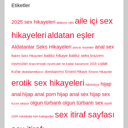
Etiketler
aile içi sex
2025 sex hikayeleri
ablasını sikti
hikayeleri
aldatan eşler
Aldatanlar Seks Hikayeleri
anal sex
amcık resimleri
baldız hikaye
baldız seks
brazzers
Bakire Seks Hikayeleri
cıplak
oyunculari
brazzerstaki oyuncular ne kadar kazanıyor 2018
kızlar
doedaporno
Ensest Hikaye
dixiedamelioxxx
Ensest Hikayeler
erotik sex hikayeleri
hijap
hdxtürkçe
anal
hijap anal porn
hijap anal sex
hijap sex
olgun türbanlı
olgun türbanlı sex
oyoh
kızını sikiyor
sex itiraf sayfası
com
rokettube tüm kategoriler