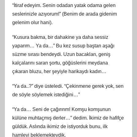
“İtiraf edeyim. Senin odadan yatak odama gelen
seslerinizle azıyorum!” (Benim de arada gidenim
gelenim olur hani).
“Kusura bakma, bir dahakine ya daha sessiz
yaparım… Ya da…” Bu kez susup baştan aşağı
süzme sırası bendeydi. Uzun bacakları, geniş
kalçalarını saran şortu, göğüslerini meydana
çıkaran bluzu, her şeyiyle harikaydı kadın…
“Ya da..?” diye üsteledi. “Çekinmene gerek yok, sen
de söyle söylemek istediğini…”
“Ya da… Seni de çağırırım! Komşu komşunun
külüne muhtaçmış derler…” dedim. İkimiz de hafifçe
güldük. Aslında ikimiz de istiyorduk bunu, ilk
hamleyi beklemekteydik.