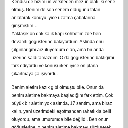
Kendisi de bizim üniversiteden mezun olalı iki sene
olmuş. Benim de son senem olduğunu falan
anlatarak konuyu iyice uzatma çabalarına
girişmiştim…
Yaklaşık on dakikalık kapı sohbetimizde ben
devamlı göğüslerine bakıyordum. Aslında onu
çılgınlar gibi arzuluyordum o an, ama bir anda
üzerine saldıramazdım. O da göğüslerine baktığımı
fark ediyordu ve konuşurken iyice ön plana
çıkartmaya çalışıyordu.
Benim aletim kazık gibi olmuştu bile. Onun da
benim aletime bakmaya başladığını fark ettim. Çok
büyük bir aletim yok aslında, 17 santim, ama biraz
kalın, yani üzerimdeki eşofmandan rahatlıkla belli
oluyordu, ama umurumda bile değildi. Ben onun
göğüslerine, o benim aletime bakmayı sürdürerek