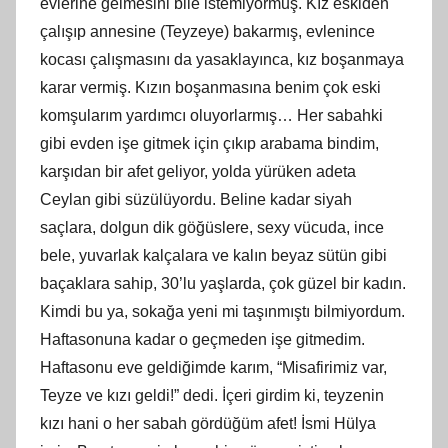
evlerine gelmesini bile istemiyormuş. Kız eskiden
çalışıp annesine (Teyzeye) bakarmış, evlenince
kocası çalışmasını da yasaklayınca, kız boşanmaya
karar vermiş. Kızın boşanmasına benim çok eski
komşularım yardımcı oluyorlarmış… Her sabahki
gibi evden işe gitmek için çıkıp arabama bindim,
karşıdan bir afet geliyor, yolda yürüken adeta
Ceylan gibi süzülüyordu. Beline kadar siyah
saçlara, dolgun dik göğüslere, sexy vücuda, ince
bele, yuvarlak kalçalara ve kalın beyaz sütün gibi
baçaklara sahip, 30’lu yaşlarda, çok güzel bir kadın.
Kimdi bu ya, sokağa yeni mi taşınmıştı bilmiyordum.
Haftasonuna kadar o geçmeden işe gitmedim.
Haftasonu eve geldiğimde karım, “Misafirimiz var,
Teyze ve kızı geldi!” dedi. İçeri girdim ki, teyzenin
kızı hani o her sabah gördüğüm afet! İsmi Hülya