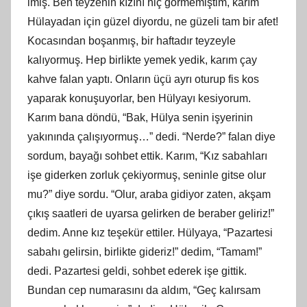
imiş. Ben teyzenin kızını hiç görmemiştim, karım
Hülayadan için güzel diyordu, ne güzeli tam bir afet!
Kocasından boşanmış, bir haftadır teyzeyle
kalıyormuş. Hep birlikte yemek yedik, karım çay
kahve falan yaptı. Onların üçü ayrı oturup fis kos
yaparak konuşuyorlar, ben Hülyayı kesiyorum.
Karım bana döndü, “Bak, Hülya senin işyerinin
yakınında çalışıyormuş…” dedi. “Nerde?” falan diye
sordum, bayağı sohbet ettik. Karım, “Kız sabahları
işe giderken zorluk çekiyormuş, seninle gitse olur
mu?” diye sordu. “Olur, araba gidiyor zaten, akşam
çıkış saatleri de uyarsa gelirken de beraber geliriz!”
dedim. Anne kız teşekür ettiler. Hülyaya, “Pazartesi
sabahı gelirsin, birlikte gideriz!” dedim, “Tamam!”
dedi. Pazartesi geldi, sohbet ederek işe gittik.
Bundan cep numarasını da aldım, “Geç kalırsam