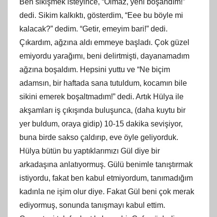
Ben sikişmek isteyince, “Olmaz, yeni boşandım!”
dedi. Sikim kalkıktı, gösterdim, “Eee bu böyle mi
kalacak?” dedim. “Getir, emeyim bari!” dedi.
Çıkardım, ağzına aldı emmeye başladı. Çok güzel
emiyordu yarağımı, beni delirtmişti, dayanamadım
ağzına boşaldım. Hepsini yuttu ve “Ne biçim
adamsın, bir haftada sana tutuldum, kocamın bile
sikini emerek boşaltmadım!” dedi. Artık Hülya ile
akşamları iş çıkışında buluşunca, (daha kuytu bir
yer buldum, oraya gidip) 10-15 dakika sevişiyor,
buna birde sakso çaldırıp, eve öyle geliyorduk.
Hülya bütün bu yaptıklarımızı Gül diye bir
arkadaşına anlatıyormuş. Gülü benimle tanıştırmak
istiyordu, fakat ben kabul etmiyordum, tanımadığım
kadınla ne işim olur diye. Fakat Gül beni çok merak
ediyormuş, sonunda tanışmayı kabul ettim.