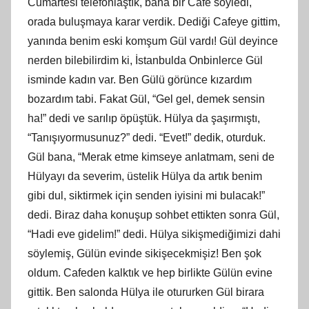
Cumartesi telefonlaştık, bana bir Cafe söyledi,
orada buluşmaya karar verdik. Dediği Cafeye gittim,
yanında benim eski komşum Gül vardı! Gül deyince
nerden bilebilirdim ki, İstanbulda Onbinlerce Gül
isminde kadın var. Ben Gülü görünce kızardım
bozardım tabi. Fakat Gül, “Gel gel, demek sensin
ha!” dedi ve sarılıp öpüştük. Hülya da şaşırmıştı,
“Tanışıyormusunuz?” dedi. “Evet!” dedik, oturduk.
Gül bana, “Merak etme kimseye anlatmam, seni de
Hülyayı da severim, üstelik Hülya da artık benim
gibi dul, siktirmek için senden iyisini mi bulacak!”
dedi. Biraz daha konuşup sohbet ettikten sonra Gül,
“Hadi eve gidelim!” dedi. Hülya sikişmediğimizi dahi
söylemiş, Gülün evinde sikişecekmişiz! Ben şok
oldum. Cafeden kalktık ve hep birlikte Gülün evine
gittik. Ben salonda Hülya ile otururken Gül birara