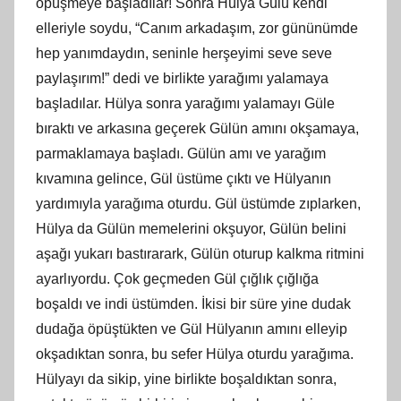
öpüşmeye başladılar! Sonra Hülya Gülü kendi
elleriyle soydu, “Canım arkadaşım, zor gününümde
hep yanımdaydın, seninle herşeyimi seve seve
paylaşırım!” dedi ve birlikte yarağımı yalamaya
başladılar. Hülya sonra yarağımı yalamayı Güle
bıraktı ve arkasına geçerek Gülün amını okşamaya,
parmaklamaya başladı. Gülün amı ve yarağım
kıvamına gelince, Gül üstüme çıktı ve Hülyanın
yardımıyla yarağıma oturdu. Gül üstümde zıplarken,
Hülya da Gülün memelerini okşuyor, Gülün belini
aşağı yukarı bastırarark, Gülün oturup kalkma ritmini
ayarlıyordu. Çok geçmeden Gül çığlık çığlığa
boşaldı ve indi üstümden. İkisi bir süre yine dudak
dudağa öpüştükten ve Gül Hülyanın amını elleyip
okşadıktan sonra, bu sefer Hülya oturdu yarağıma.
Hülyayı da sikip, yine birlikte boşaldıktan sonra,