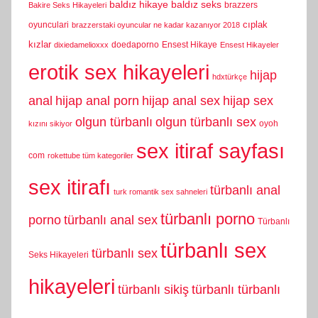
baldız hikaye
baldız seks
brazzers
Bakire Seks Hikayeleri
cıplak
oyunculari
brazzerstaki oyuncular ne kadar kazanıyor 2018
kızlar
doedaporno
Ensest Hikaye
dixiedamelioxxx
Ensest Hikayeler
erotik sex hikayeleri
hijap
hdxtürkçe
anal
hijap anal porn
hijap anal sex
hijap sex
olgun türbanlı
olgun türbanlı sex
oyoh
kızını sikiyor
sex itiraf sayfası
com
rokettube tüm kategoriler
sex itirafı
türbanlı anal
turk romantik sex sahneleri
türbanlı porno
porno
türbanlı anal sex
Türbanlı
türbanlı sex
türbanlı sex
Seks Hikayeleri
hikayeleri
türbanlı sikiş
türbanlı türbanlı