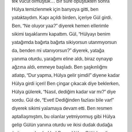
tek vücut olmuştuk… Bir süre öpüştükten sonra
Hülya temizlenmek için banyoya gitti, ben
yataktaydım. Kapı açıldı birden, içeriye Gül girdi.
Ben, “Ne oluyor yaa?” diyerek hemen ellerimle
sikimi taşaklarımı kapattım. Gül, “Hülyayı benim
yatağımda bağırta bağırta sikiyorsun utanmıyorsun
da, benden mi utanıyorsun?” diyerek, yatağa
yanıma oturdu, yarağımı eline aldı, biraz oynayıp
ağzına aldı, emmeye başladı. Ben şaşkınlığmı
atlatıp, “Dur yapma, Hülya gelir şimdi!” diyene kadar
Hülya girdi içeri! Ben çingar çıkacak diye beklerken,
Hülya gülerek, “Nasıl, dediğim kadar var mı?” diye
sordu. Gül de, “Evet! Dediğinden fazlası bile var!”
diyerek sikimi yalamaya devam etti. Ben resmen
aptallaşmıştım, bu olanlar yetmiyormuş gibi Hülya
gelip Gülün yanına oturdu ve ikisi dudak dudağa