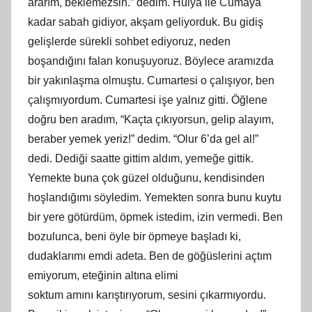
ararım, beklemezsin.” dedim. Hülya ile Cumaya
kadar sabah gidiyor, akşam geliyorduk. Bu gidiş
gelişlerde sürekli sohbet ediyoruz, neden
boşandığını falan konuşuyoruz. Böylece aramızda
bir yakınlaşma olmuştu. Cumartesi o çalışıyor, ben
çalışmıyordum. Cumartesi işe yalnız gitti. Öğlene
doğru ben aradım, “Kaçta çıkıyorsun, gelip alayım,
beraber yemek yeriz!” dedim. “Olur 6’da gel al!”
dedi. Dediği saatte gittim aldım, yemeğe gittik.
Yemekte buna çok güzel olduğunu, kendisinden
hoşlandığımı söyledim. Yemekten sonra bunu kuytu
bir yere götürdüm, öpmek istedim, izin vermedi. Ben
bozulunca, beni öyle bir öpmeye başladı ki,
dudaklarımı emdi adeta. Ben de göğüslerini açtım
emiyorum, eteğinin altına elimi
soktum amını karıştırıyorum, sesini çıkarmıyordu.