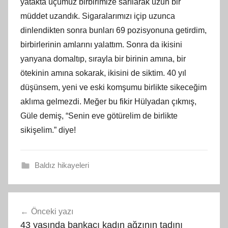
yatakta üçümüz birbirimize sarılarak uzun bir
müddet uzandık. Sigaralarımızı içip uzunca
dinlendikten sonra bunları 69 pozisyonuna getirdim,
birbirlerinin amlarını yalattım. Sonra da ikisini
yanyana domaltıp, sırayla bir birinin amına, bir
ötekinin amına sokarak, ikisini de siktim. 40 yıl
düşünsem, yeni ve eski komşumu birlikte sikeceğim
aklıma gelmezdi. Meğer bu fikir Hülyadan çıkmış,
Güle demiş, “Senin eve götürelim de birlikte
sikişelim.” diye!
Baldız hikayeleri
Yazı
Önceki yazı
gezinmesi
43 yaşında bankacı kadın ağzının tadını