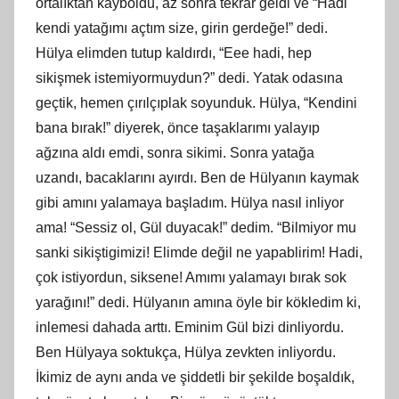
ortalıktan kayboldu, az sonra tekrar geldi ve “Hadi
kendi yatağımı açtım size, girin gerdeğe!” dedi.
Hülya elimden tutup kaldırdı, “Eee hadi, hep
sikişmek istemiyormuydun?” dedi. Yatak odasına
geçtik, hemen çırılçıplak soyunduk. Hülya, “Kendini
bana bırak!” diyerek, önce taşaklarımı yalayıp
ağzına aldı emdi, sonra sikimi. Sonra yatağa
uzandı, bacaklarını ayırdı. Ben de Hülyanın kaymak
gibi amını yalamaya başladım. Hülya nasıl inliyor
ama! “Sessiz ol, Gül duyacak!” dedim. “Bilmiyor mu
sanki sikiştigimizi! Elimde değil ne yapablirim! Hadi,
çok istiyordun, siksene! Amımı yalamayı bırak sok
yarağını!” dedi. Hülyanın amına öyle bir kökledim ki,
inlemesi dahada arttı. Eminim Gül bizi dinliyordu.
Ben Hülyaya soktukça, Hülya zevkten inliyordu.
İkimiz de aynı anda ve şiddetli bir şekilde boşaldık,