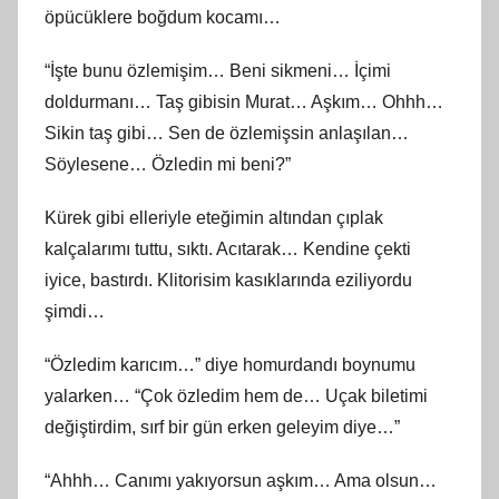
öpücüklere boğdum kocamı…
“İşte bunu özlemişim… Beni sikmeni… İçimi
doldurmanı… Taş gibisin Murat… Aşkım… Ohhh…
Sikin taş gibi… Sen de özlemişsin anlaşılan…
Söylesene… Özledin mi beni?”
Kürek gibi elleriyle eteğimin altından çıplak
kalçalarımı tuttu, sıktı. Acıtarak… Kendine çekti
iyice, bastırdı. Klitorisim kasıklarında eziliyordu
şimdi…
“Özledim karıcım…” diye homurdandı boynumu
yalarken… “Çok özledim hem de… Uçak biletimi
değiştirdim, sırf bir gün erken geleyim diye…”
“Ahhh… Canımı yakıyorsun aşkım… Ama olsun…