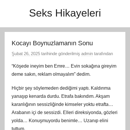
İçeriğe
Seks Hikayeleri
atla
Kocayı Boynuzlamanın Sonu
Şubat 26, 2025
tarihinde gönderilmiş
admin
tarafından
“Köşede ineyim ben Emre… Evin sokağına gireyim
deme sakın, reklam olmayalım” dedim.
Hiçbir şey söylemeden dediğimi yaptı. Kaldırıma
yanaşıp kenarda durdu. Etrafa bakındım. Akşam
karanlığının sessizliğinde kimseler yoktu etrafta…
Arabanın içi de sessizdi. Elleri direksiyonda, gözleri
yolda… Konuşmuyordu benimle… Uzanıp elini
tuttum.