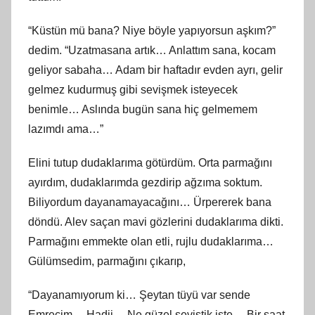
“Küstün mü bana? Niye böyle yapıyorsun aşkım?”
dedim. “Uzatmasana artık… Anlattım sana, kocam
geliyor sabaha… Adam bir haftadır evden ayrı, gelir
gelmez kudurmuş gibi sevişmek isteyecek
benimle… Aslında bugün sana hiç gelmemem
lazımdı ama…”
Elini tutup dudaklarıma götürdüm. Orta parmağını
ayırdım, dudaklarımda gezdirip ağzıma soktum.
Biliyordum dayanamayacağını… Ürpererek bana
döndü. Alev saçan mavi gözlerini dudaklarıma dikti.
Parmağını emmekte olan etli, rujlu dudaklarıma…
Gülümsedim, parmağını çıkarıp,
“Dayanamıyorum ki… Şeytan tüyü var sende
Emrecim… Hadii… Ne güzel seviştik işte… Bir saat