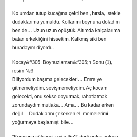
Kolumdan tutup kucağına çekti beni, hırsla, istekle
dudaklarıma yumuldu. Kollarımı boynuna doladım
ben de… Uzun uzun öpüştük. Altımda kalçalarıma
batan erkekliğini hissettim. Kalkmış siki ben
buradayım diyordu.
Kocay&#305; Boynuzlaman&#305;n Sonu (1),
resim №3
Biliyordum başıma gelecekleri… Emre’ye
gitmemeliydim, sevişmemeliydim. Aç kocam
gelecekti, onu sekse doyurmak, rahatlatmak
zorundaydım mutlaka… Ama… Bu kadar erken
değil… Dudaklarını çekerken eli memelerimi
yoğurmaya başlamıştı bile…
“Komşuya sütyensiz mi gittin?” dedi nefes nefese