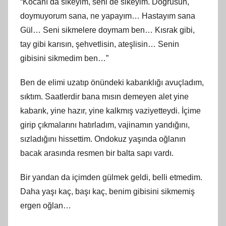
“Kocanı da sikeyim, seni de sikeyim. Doğrusun,
doymuyorum sana, ne yapayım… Hastayım sana
Gül… Seni sikmelere doymam ben… Kısrak gibi,
tay gibi karısın, şehvetlisin, ateşlisin… Senin
gibisini sikmedim ben…”
Ben de elimi uzatıp önündeki kabarıklığı avuçladım,
sıktım. Saatlerdir bana mısın demeyen alet yine
kabarık, yine hazır, yine kalkmış vaziyetteydi. İçime
girip çıkmalarını hatırladım, vajinamın yandığını,
sızladığını hissettim. Ondokuz yaşında oğlanın
bacak arasında resmen bir balta sapı vardı.
Bir yandan da içimden gülmek geldi, belli etmedim.
Daha yaşı kaç, başı kaç, benim gibisini sikmemiş
ergen oğlan…