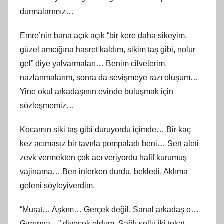
durmalarımız…
Emre’nin bana açık açık “bir kere daha sikeyim,
güzel amcığına hasret kaldım, sikim taş gibi, nolur
gel” diye yalvarmaları… Benim cilvelerim,
nazlanmalarım, sonra da sevişmeye razı oluşum…
Yine okul arkadaşının evinde buluşmak için
sözleşmemiz…
Kocamın siki taş gibi duruyordu içimde… Bir kaç
kez acımasız bir tavırla pompaladı beni… Sert aleti
zevk vermekten çok acı veriyordu hafif kurumuş
vajinama… Ben inlerken durdu, bekledi. Aklıma
geleni söyleyiverdim,
“Murat… Aşkım… Gerçek değil. Sanal arkadaş o…
Gırgırına…” diyecek oldum. Sağlı sollu iki tokat