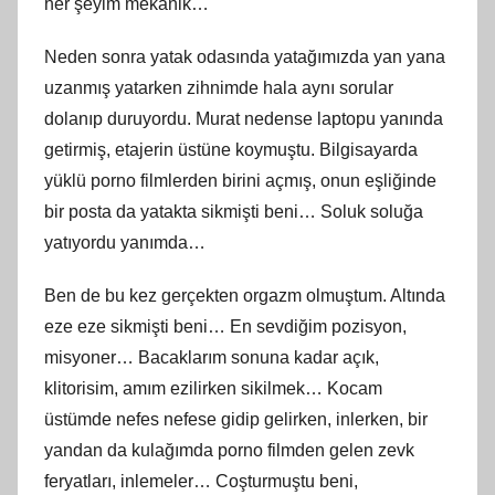
her şeyim mekanik…
Neden sonra yatak odasında yatağımızda yan yana
uzanmış yatarken zihnimde hala aynı sorular
dolanıp duruyordu. Murat nedense laptopu yanında
getirmiş, etajerin üstüne koymuştu. Bilgisayarda
yüklü porno filmlerden birini açmış, onun eşliğinde
bir posta da yatakta sikmişti beni… Soluk soluğa
yatıyordu yanımda…
Ben de bu kez gerçekten orgazm olmuştum. Altında
eze eze sikmişti beni… En sevdiğim pozisyon,
misyoner… Bacaklarım sonuna kadar açık,
klitorisim, amım ezilirken sikilmek… Kocam
üstümde nefes nefese gidip gelirken, inlerken, bir
yandan da kulağımda porno filmden gelen zevk
feryatları, inlemeler… Coşturmuştu beni,