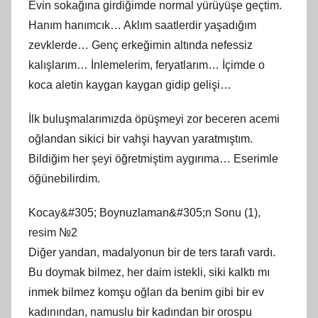
Evin sokağına girdiğimde normal yürüyüşe geçtim.
Hanım hanımcık… Aklım saatlerdir yaşadığım
zevklerde… Genç erkeğimin altında nefessiz
kalışlarım… İnlemelerim, feryatlarım… İçimde o
koca aletin kaygan kaygan gidip gelişi…
İlk buluşmalarımızda öpüşmeyi zor beceren acemi
oğlandan sikici bir vahşi hayvan yaratmıştım.
Bildiğim her şeyi öğretmiştim aygırıma… Eserimle
öğünebilirdim.
Kocay&#305; Boynuzlaman&#305;n Sonu (1),
resim №2
Diğer yandan, madalyonun bir de ters tarafı vardı.
Bu doymak bilmez, her daim istekli, siki kalktı mı
inmek bilmez komşu oğlan da benim gibi bir ev
kadınından, namuslu bir kadından bir orospu