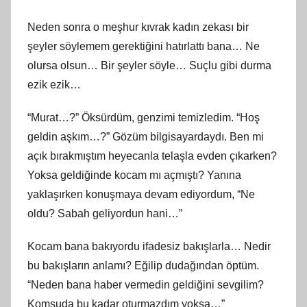
Neden sonra o meşhur kıvrak kadın zekası bir
şeyler söylemem gerektiğini hatırlattı bana… Ne
olursa olsun… Bir şeyler söyle… Suçlu gibi durma
ezik ezik…
“Murat…?” Öksürdüm, genzimi temizledim. “Hoş
geldin aşkım…?” Gözüm bilgisayardaydı. Ben mi
açık bırakmıştım heyecanla telaşla evden çıkarken?
Yoksa geldiğinde kocam mı açmıştı? Yanına
yaklaşırken konuşmaya devam ediyordum, “Ne
oldu? Sabah geliyordun hani…”
Kocam bana bakıyordu ifadesiz bakışlarla… Nedir
bu bakışların anlamı? Eğilip dudağından öptüm.
“Neden bana haber vermedin geldiğini sevgilim?
Komşuda bu kadar oturmazdım yoksa…”