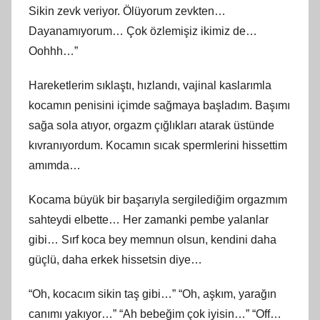
Sikin zevk veriyor. Ölüyorum zevkten…
Dayanamıyorum… Çok özlemişiz ikimiz de…
Oohhh…”
Hareketlerim sıklaştı, hızlandı, vajinal kaslarımla
kocamın penisini içimde sağmaya başladım. Başımı
sağa sola atıyor, orgazm çığlıkları atarak üstünde
kıvranıyordum. Kocamın sıcak spermlerini hissettim
amımda…
Kocama büyük bir başarıyla sergilediğim orgazmım
sahteydi elbette… Her zamanki pembe yalanlar
gibi… Sırf koca bey memnun olsun, kendini daha
güçlü, daha erkek hissetsin diye…
“Oh, kocacım sikin taş gibi…” “Oh, aşkım, yarağın
canımı yakıyor…” “Ah bebeğim çok iyisin…” “Off…