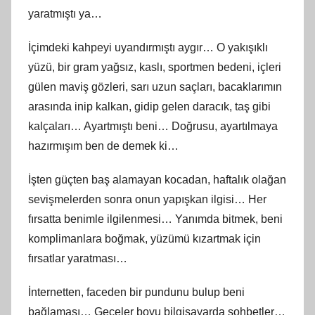
yaratmıştı ya…
İçimdeki kahpeyi uyandırmıştı aygır… O yakışıklı
yüzü, bir gram yağsız, kaslı, sportmen bedeni, içleri
gülen maviş gözleri, sarı uzun saçları, bacaklarımın
arasında inip kalkan, gidip gelen daracık, taş gibi
kalçaları… Ayartmıştı beni… Doğrusu, ayartılmaya
hazırmışım ben de demek ki…
İşten güçten baş alamayan kocadan, haftalık olağan
sevişmelerden sonra onun yapışkan ilgisi… Her
fırsatta benimle ilgilenmesi… Yanımda bitmek, beni
komplimanlara boğmak, yüzümü kızartmak için
fırsatlar yaratması…
İnternetten, faceden bir pundunu bulup beni
bağlaması… Geceler boyu bilgisayarda sohbetler…