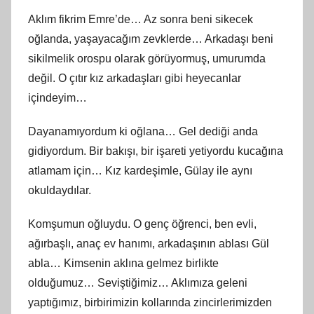
Aklım fikrim Emre’de… Az sonra beni sikecek
oğlanda, yaşayacağım zevklerde… Arkadaşı beni
sikilmelik orospu olarak görüyormuş, umurumda
değil. O çıtır kız arkadaşları gibi heyecanlar
içindeyim…
Dayanamıyordum ki oğlana… Gel dediği anda
gidiyordum. Bir bakışı, bir işareti yetiyordu kucağına
atlamam için… Kız kardeşimle, Gülay ile aynı
okuldaydılar.
Komşumun oğluydu. O genç öğrenci, ben evli,
ağırbaşlı, anaç ev hanımı, arkadaşının ablası Gül
abla… Kimsenin aklına gelmez birlikte
olduğumuz… Seviştiğimiz… Aklımıza geleni
yaptığımız, birbirimizin kollarında zincirlerimizden