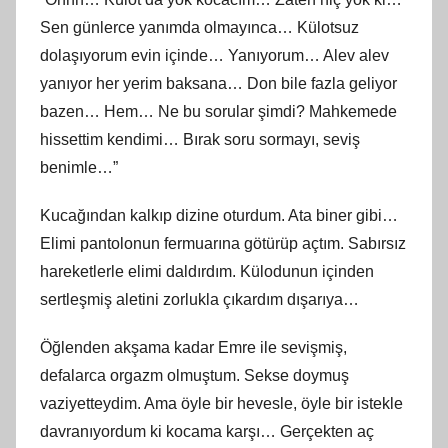
Sen günlerce yanımda olmayınca… Külotsuz
dolaşıyorum evin içinde… Yanıyorum… Alev alev
yanıyor her yerim baksana… Don bile fazla geliyor
bazen… Hem… Ne bu sorular şimdi? Mahkemede
hissettim kendimi… Bırak soru sormayı, seviş
benimle…”
Kucağından kalkıp dizine oturdum. Ata biner gibi…
Elimi pantolonun fermuarına götürüp açtım. Sabırsız
hareketlerle elimi daldırdım. Külodunun içinden
sertleşmiş aletini zorlukla çıkardım dışarıya…
Öğlenden akşama kadar Emre ile sevişmiş,
defalarca orgazm olmuştum. Sekse doymuş
vaziyetteydim. Ama öyle bir hevesle, öyle bir istekle
davranıyordum ki kocama karşı… Gerçekten aç