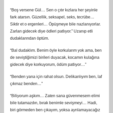
“Boş versene Gül… Sen o çıtır kızlara her şeyinle
fark atarsın. Güzellik, seksapel, seks, tecrübe…
Siktir et o ergenleri… Öpüşmeye bile nazlanıyorlar.
Zarları gidecek diye ödleri patlıyor.” Uzanıp etli
dudaklarından öptüm.
“Bal dudaklım. Benim öyle korkularım yok ama, ben
de seviştiğimizi birileri duyacak, kocamın kulağına
gidecek diye korkuyorum, ödüm patlıyor…”
“Benden yana için rahat olsun. Delikanlıyım ben, laf
çıkmaz benden…”
“Biliyorum aşkım… Zaten sana güvenmesem elimi
bile tutamazdın, bırak benimle sevişmeyi… Hadi,
biri görmeden ben çıkayım, yoksa ayrılamayacağız