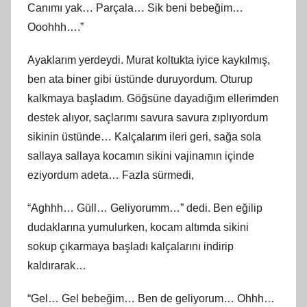
Canımı yak… Parçala… Sik beni bebeğim…
Ooohhh….”
Ayaklarım yerdeydi. Murat koltukta iyice kaykılmış,
ben ata biner gibi üstünde duruyordum. Oturup
kalkmaya başladım. Göğsüne dayadığım ellerimden
destek alıyor, saçlarımı savura savura zıplıyordum
sikinin üstünde… Kalçalarım ileri geri, sağa sola
sallaya sallaya kocamın sikini vajinamın içinde
eziyordum adeta… Fazla sürmedi,
“Aghhh… Güll… Geliyorumm…” dedi. Ben eğilip
dudaklarına yumulurken, kocam altımda sikini
sokup çıkarmaya başladı kalçalarını indirip
kaldırarak…
“Gel… Gel bebeğim… Ben de geliyorum… Ohhh…