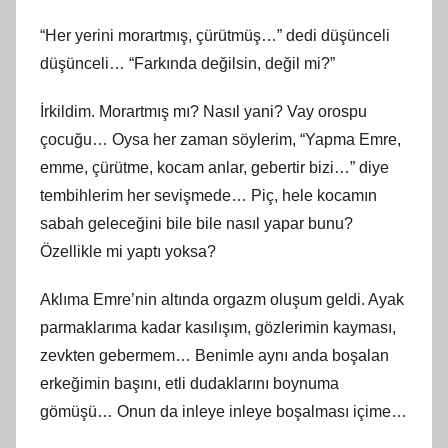
“Her yerini morartmış, çürütmüş…” dedi düşünceli
düşünceli… “Farkında değilsin, değil mi?”
İrkildim. Morartmış mı? Nasıl yani? Vay orospu
çocuğu… Oysa her zaman söylerim, “Yapma Emre,
emme, çürütme, kocam anlar, gebertir bizi…” diye
tembihlerim her sevişmede… Piç, hele kocamın
sabah geleceğini bile bile nasıl yapar bunu?
Özellikle mi yaptı yoksa?
Aklıma Emre’nin altında orgazm oluşum geldi. Ayak
parmaklarıma kadar kasılışım, gözlerimin kayması,
zevkten gebermem… Benimle aynı anda boşalan
erkeğimin başını, etli dudaklarını boynuma
gömüşü… Onun da inleye inleye boşalması içime…