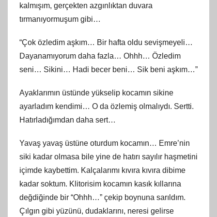
kalmışım, gerçekten azgınlıktan duvara
tırmanıyormuşum gibi…
“Çok özledim aşkım… Bir hafta oldu sevişmeyeli…
Dayanamıyorum daha fazla… Ohhh… Özledim
seni… Sikini… Hadi becer beni… Sik beni aşkım…”
Ayaklarımın üstünde yükselip kocamın sikine
ayarladım kendimi… O da özlemiş olmalıydı. Sertti.
Hatırladığımdan daha sert…
Yavaş yavaş üstüne oturdum kocamın… Emre’nin
siki kadar olmasa bile yine de hatırı sayılır haşmetini
içimde kaybettim. Kalçalarımı kıvıra kıvıra dibime
kadar soktum. Klitorisim kocamın kasık kıllarına
değdiğinde bir “Ohhh…” çekip boynuna sarıldım.
Çılgın gibi yüzünü, dudaklarını, neresi gelirse