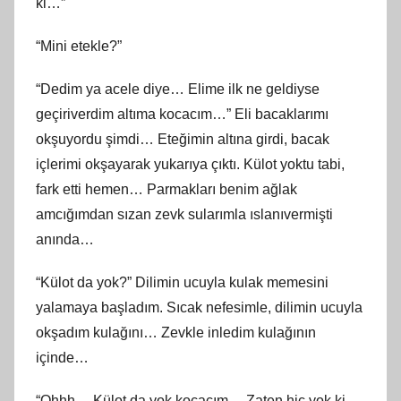
ki…”
“Mini etekle?”
“Dedim ya acele diye… Elime ilk ne geldiyse
geçiriverdim altıma kocacım…” Eli bacaklarımı
okşuyordu şimdi… Eteğimin altına girdi, bacak
içlerimi okşayarak yukarıya çıktı. Külot yoktu tabi,
fark etti hemen… Parmakları benim ağlak
amcığımdan sızan zevk sularımla ıslanıvermişti
anında…
“Külot da yok?” Dilimin ucuyla kulak memesini
yalamaya başladım. Sıcak nefesimle, dilimin ucuyla
okşadım kulağını… Zevkle inledim kulağının
içinde…
“Ohhh… Külot da yok kocacım… Zaten hiç yok ki…