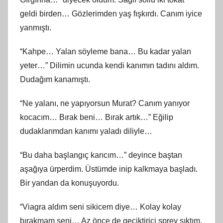
geldi birden… Gözlerimden yaş fışkırdı. Canım iyice
yanmıştı.
“Kahpe… Yalan söyleme bana… Bu kadar yalan
yeter…” Dilimin ucunda kendi kanımın tadını aldım.
Dudağım kanamıştı.
“Ne yalanı, ne yapıyorsun Murat? Canım yanıyor
kocacım… Bırak beni… Bırak artık…” Eğilip
dudaklarımdan kanımı yaladı diliyle…
“Bu daha başlangıç karıcım…” deyince baştan
aşağıya ürperdim. Üstümde inip kalkmaya başladı.
Bir yandan da konuşuyordu.
“Viagra aldım seni sikicem diye… Kolay kolay
bırakmam seni… Az önce de geciktirici sprey sıktım.