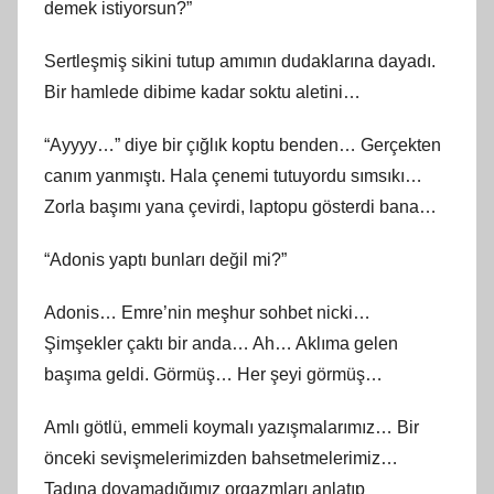
demek istiyorsun?”
Sertleşmiş sikini tutup amımın dudaklarına dayadı.
Bir hamlede dibime kadar soktu aletini…
“Ayyyy…” diye bir çığlık koptu benden… Gerçekten
canım yanmıştı. Hala çenemi tutuyordu sımsıkı…
Zorla başımı yana çevirdi, laptopu gösterdi bana…
“Adonis yaptı bunları değil mi?”
Adonis… Emre’nin meşhur sohbet nicki…
Şimşekler çaktı bir anda… Ah… Aklıma gelen
başıma geldi. Görmüş… Her şeyi görmüş…
Amlı götlü, emmeli koymalı yazışmalarımız… Bir
önceki sevişmelerimizden bahsetmelerimiz…
Tadına doyamadığımız orgazmları anlatıp