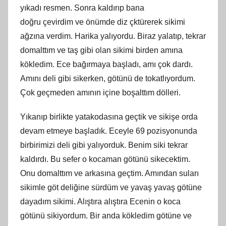
yıkadı resmen. Sonra kaldırıp bana
doğru
çevirdim
ve önümde diz çktürerek sikimi
ağzına verdim. Harika yalıyordu. Biraz yalatıp, tekrar
domalttım ve taş gibi olan sikimi birden
am
ına
kökledim. Ece bağırmaya başladı,
am
ı çok dardı.
Amını deli gibi sikerken, götünü de tokatlıyordum.
Çok geçmeden
am
ının içine boşalttım dölleri.
Yıkanıp birlikte yatakodasına geçtik ve sikişe orda
devam etmeye başladık. Eceyle 69 pozisyonunda
birbirimizi deli gibi yalıyorduk. Benim siki tekrar
kaldırdı
.
Bu sefer o kocaman götünü sikecektim.
Onu domalttım ve arkasına geçtim. Amından suları
sikimle göt deliğine sürdüm ve yavaş yavaş götüne
dayadım sikimi. Alıştıra alıştıra Ecenin o koca
götünü sikiyordum. Bir anda kökledim götüne ve