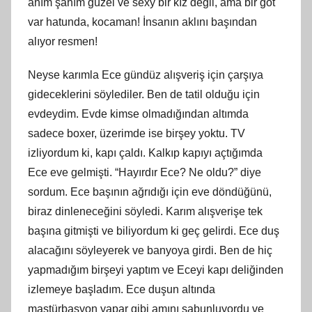
ahım şahım güzel ve sexy bir kız değil, ama bir göt
var hatunda, kocaman! İnsanın aklını başından
alıyor resmen!
Neyse karımla Ece gündüz alışveriş için çarşıya
gideceklerini söylediler. Ben de tatil olduğu için
evdeydim. Evde kimse olmadığından altımda
sadece boxer, üzerimde ise birşey yoktu. TV
izliyordum
ki
, kapı çaldı. Kalkıp kapıyı açtığımda
Ece eve gelmişti. “Hayırdır Ece? Ne oldu?” diye
sordum. Ece başının ağrıdığı için eve döndüğünü,
biraz dinleneceğini söyledi. Karım alışverişe tek
başına gitmişti ve biliyordum
ki
geç gelirdi. Ece duş
alacağını söyleyerek ve banyoya girdi. Ben de hiç
yapmadığım birşeyi yaptım ve Eceyi kapı deliğinden
izlemeye başladım. Ece duşun altında
mastürbasyon yapar gibi
am
ını sabunluyordu ve