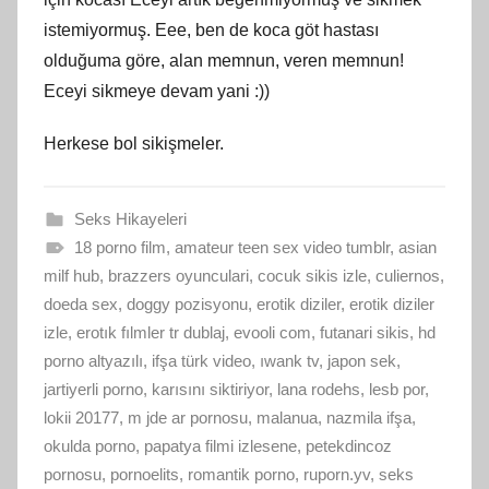
istemiyormuş. Eee, ben de koca göt hastası
olduğuma göre,
alan
memnun, veren memnun!
Eceyi sikmeye devam yani :))
Herkese bol sikişmeler.
Seks Hikayeleri
18 porno film
,
amateur teen sex video tumblr
,
asian
milf hub
,
brazzers oyunculari
,
cocuk sikis izle
,
culiernos
,
doeda sex
,
doggy pozisyonu
,
erotik diziler
,
erotik diziler
izle
,
erotık fılmler tr dublaj
,
evooli com
,
futanari sikis
,
hd
porno altyazılı
,
ifşa türk video
,
ıwank tv
,
japon sek
,
jartiyerli porno
,
karısını siktiriyor
,
lana rodehs
,
lesb por
,
lokii 20177
,
m jde ar pornosu
,
malanua
,
nazmila ifşa
,
okulda porno
,
papatya filmi izlesene
,
petekdincoz
pornosu
,
pornoelits
,
romantik porno
,
ruporn.yv
,
seks