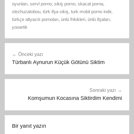
oyunları
,
servl porno
,
sikiş porno
,
skacat porna
,
slezhuzatobou
,
türk ifşa sikiş
,
turk mobil porno indir
,
türkçe altyazılı pornoları
,
ünlü frikikleri
,
ünlü ifşaları
,
yooartik
Yazı
Önceki yazı
gezinmesi
Türbanlı Aynurun Küçük Götünü Siktim
Sonraki yazı
Komşumun Kocasına Siktirdim Kendimi
Bir yanıt yazın