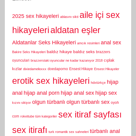
aile içi sex
2025 sex hikayeleri
ablasını sikti
hikayeleri
aldatan eşler
Aldatanlar Seks Hikayeleri
anal sex
amcık resimleri
baldız hikaye
baldız seks
brazzers
Bakire Seks Hikayeleri
cıplak
oyunculari
brazzerstaki oyuncular ne kadar kazanıyor 2018
kızlar
doedaporno
Ensest Hikaye
dixiedamelioxxx
Ensest Hikayeler
erotik sex hikayeleri
hijap
hdxtürkçe
anal
hijap anal porn
hijap anal sex
hijap sex
olgun türbanlı
olgun türbanlı sex
oyoh
kızını sikiyor
sex itiraf sayfası
com
rokettube tüm kategoriler
sex itirafı
türbanlı anal
turk romantik sex sahneleri