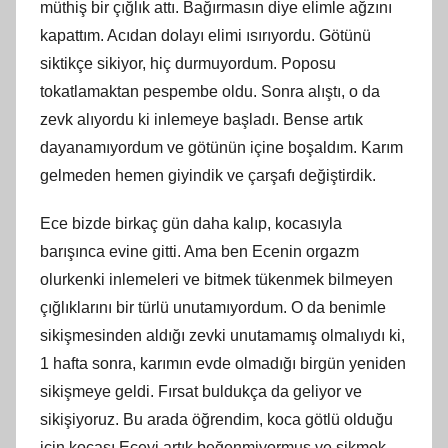
müthiş bir çığlık attı. Bağırmasın diye elimle ağzını
kapattım. Acıdan dolayı elimi ısırıyordu. Götünü
siktikçe sikiyor, hiç
durmuyordum.
Poposu
tokatlamaktan pespembe oldu. Sonra alıştı, o da
zevk alıyordu
ki
inlemeye başladı. Bense artık
dayanamıyordum ve götünün içine boşaldım. Karım
gelmeden hemen giyindik ve çarşafı değiştirdik.
Ece bizde birkaç gün daha kalıp, kocasıyla
barışınca evine gitti. Ama ben Ecenin orgazm
olurkenki inlemeleri ve bitmek tükenmek bilmeyen
çığlıklarını bir türlü unutamıyordum. O da benimle
sikişmesinden aldığı zevki unutamamış olmalıydı
ki
,
1 hafta sonra, karımın evde olmadığı birgün yeniden
sikişmeye geldi. Fırsat buldukça da geliyor ve
sikişiyoruz. Bu arada öğrendim, koca götlü olduğu
için kocası Eceyi artık beğenmiyormuş ve sikmek