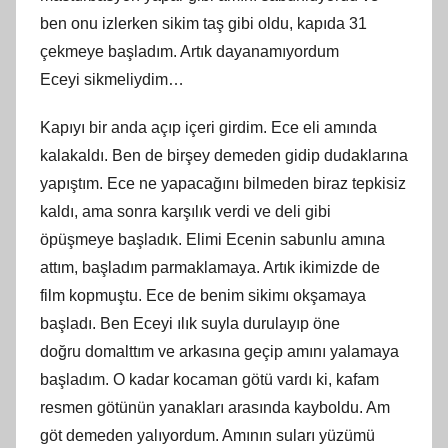
ben onu izlerken sikim taş gibi oldu, kapıda 31
çekmeye başladım. Artık dayanamıyordum
Eceyi
sikmeliydim
…
Kapıyı bir anda açıp içeri girdim. Ece
eli
amında
kalakaldı. Ben de birşey demeden gidip dudaklarına
yapıştım. Ece ne yapacağını bilmeden biraz tepkisiz
kaldı, ama sonra karşılık verdi ve deli gibi
öpüşmeye başladık. Elimi Ecenin sabunlu
am
ına
attım, başladım parmaklamaya. Artık ikimizde de
film kopmuştu. Ece de benim
sikim
ı okşamaya
başladı. Ben Eceyi ılık suyla durulayıp öne
doğ
ru
domalttım ve arkasına geçip amını yalamaya
başladım. O kadar kocaman götü vardı
ki
, kafam
resmen götünün yanakları arasında kayboldu. Am
göt demeden yalıyordum. Amının suları yüzümü