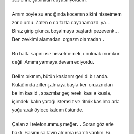
Amım böyle sulandığında kocamın sikini hissetmem
zor olurdu. Zaten o da fazla dayanamazdı ya…
Biraz girip çıkınca boşalmaya başlardı pezevenk…
Ben zevkimi alamadan, orgazm olamadan…
Bu balta sapını ise hissetmemek, unutmak mümkün
değil. Amımı yarmaya devam ediyordu.
Belim bıkınım, bütün kaslarım gerildi bir anda.
Kulağımda ziller çalmaya başlarken orgazmdan
belim kasıldı, spazmlar geçirerek, kasıla kasıla,
içimdeki kalın yarağı istemsiz ve ritmik kasılmalarla
yoğurarak öylece kaldım üstünde.
Çalan zil telefonummuş meğer… Soran gözlerle
baktı. Başımı sallayıp aldırma işareti yaptım. Bu