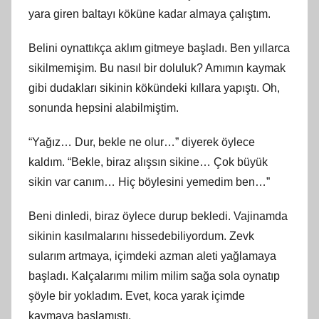
yara giren baltayı köküne kadar almaya çalıştım.
Belini oynattıkça aklım gitmeye başladı. Ben yıllarca
sikilmemişim. Bu nasıl bir doluluk? Amımın kaymak
gibi dudakları sikinin kökündeki kıllara yapıştı. Oh,
sonunda hepsini alabilmiştim.
“Yağız… Dur, bekle ne olur…” diyerek öylece
kaldım. “Bekle, biraz alışsın sikine… Çok büyük
sikin var canım… Hiç böylesini yemedim ben…”
Beni dinledi, biraz öylece durup bekledi. Vajinamda
sikinin kasılmalarını hissedebiliyordum. Zevk
sularım artmaya, içimdeki azman aleti yağlamaya
başladı. Kalçalarımı milim milim sağa sola oynatıp
şöyle bir yokladım. Evet, koca yarak içimde
kaymaya başlamıştı.