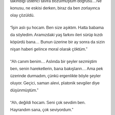
takındığı üstenci tavıra bozulmuştum doğrusu…Ne
konusu, ne eskisi derken, biraz da ben zorlayınca
olay çözüldü.
“İşin aslı şu hocam. Ben size aşıktım. Hatta babama
da söyledim. Aramızdaki yaş farkını ileri sürüp kızdı
köpürdü bana… Bunun üzerine bir ay sonra da sizin
nişan haberi gelince moral olarak çöktüm.”
“Ah canım benim… Aslında bir şeyler sezmiştim
ben, senin hareketlerin, bana bakışların… Ama pek
üzerinde durmadım, çünkü ergenlikte böyle şeyler
oluyor. Geçici, saman alevi, platonik sevgiler diye
düşünmüştüm.”
“Ah, değildi hocam. Seni çok sevdim ben.
Hayrandım sana, çok seviyordum.”