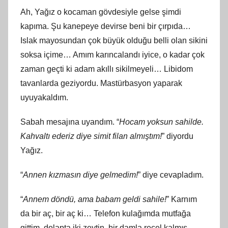
Ah, Yağız o kocaman gövdesiyle gelse şimdi
kapıma. Şu kanepeye devirse beni bir çırpıda…
Islak mayosundan çok büyük olduğu belli olan sikini
soksa içime… Amım karıncalandı iyice, o kadar çok
zaman geçti ki adam akıllı sikilmeyeli… Libidom
tavanlarda geziyordu. Mastürbasyon yaparak
uyuyakaldım.
Sabah mesajına uyandım. “
Hocam yoksun sahilde.
Kahvaltı ederiz diye simit filan almıştım!
” diyordu
Yağız.
“
Annen kızmasın diye gelmedim!
” diye cevapladım.
“
Annem döndü, ama babam geldi sahile!
” Karnım
da bir aç, bir aç ki… Telefon kulağımda mutfağa
gittim, dolapta iki zeytin, bir damla reçel kalmış.