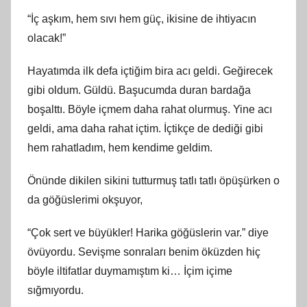
“İç aşkım, hem sıvı hem güç, ikisine de ihtiyacın
olacak!”
Hayatımda ilk defa içtiğim bira acı geldi. Geğirecek
gibi oldum. Güldü. Başucumda duran bardağa
boşalttı. Böyle içmem daha rahat olurmuş. Yine acı
geldi, ama daha rahat içtim. İçtikçe de dediği gibi
hem rahatladım, hem kendime geldim.
Önünde dikilen sikini tutturmuş tatlı tatlı öpüşürken o
da göğüslerimi okşuyor,
“Çok sert ve büyükler! Harika göğüslerin var.” diye
övüyordu. Sevişme sonraları benim öküzden hiç
böyle iltifatlar duymamıştım ki… İçim içime
sığmıyordu.