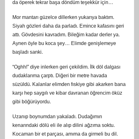
da öperek tekrar başa döndüm teşekkür için…
Mor mantarı güzelce dillerken yukarıya baktım.
Siyah gözleri daha da parladı. Emince kafasını geri
attı. Gövdesini kavradım. Bileğim kadar derler ya.
Aynen öyle bu koca şey… Elimde genişlemeye
başladı sanki.
“Oghh!” diye inlerken geri çekildim. İlk döl dalgası
dudaklarıma çarptı. Diğeri bir metre havada
süzüldü. Kalanlar elimden fıskiye gibi akarken bana
karşı hep saygılı ve kibar davranan öğrencim öküz
gibi böğürüyordu.
Uzanıp boynumdan yakaladı. Dudağımın
kenarındaki dölü eli ile alıp dilini ağzıma soktu.
Kocaman bir et parçası, amıma da girmeli bu dil.