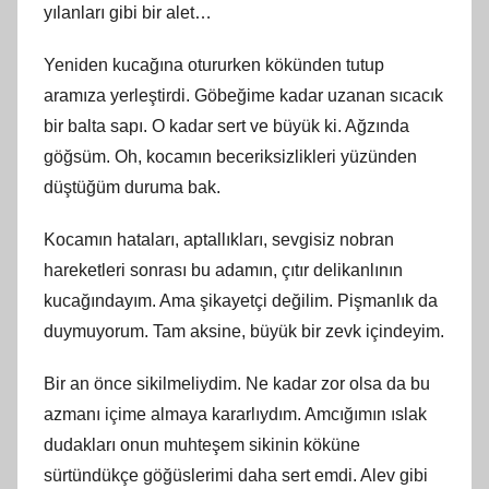
yılanları gibi bir alet…
Yeniden kucağına otururken kökünden tutup
aramıza yerleştirdi. Göbeğime kadar uzanan sıcacık
bir balta sapı. O kadar sert ve büyük ki. Ağzında
göğsüm. Oh, kocamın beceriksizlikleri yüzünden
düştüğüm duruma bak.
Kocamın hataları, aptallıkları, sevgisiz nobran
hareketleri sonrası bu adamın, çıtır delikanlının
kucağındayım. Ama şikayetçi değilim. Pişmanlık da
duymuyorum. Tam aksine, büyük bir zevk içindeyim.
Bir an önce sikilmeliydim. Ne kadar zor olsa da bu
azmanı içime almaya kararlıydım. Amcığımın ıslak
dudakları onun muhteşem sikinin köküne
sürtündükçe göğüslerimi daha sert emdi. Alev gibi