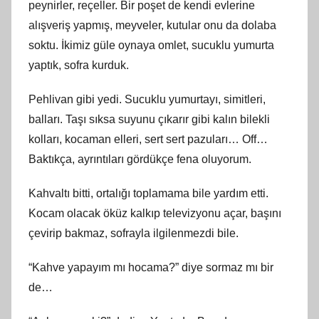
peynirler, reçeller. Bir poşet de kendi evlerine
alışveriş yapmış, meyveler, kutular onu da dolaba
soktu. İkimiz güle oynaya omlet, sucuklu yumurta
yaptık, sofra kurduk.
Pehlivan gibi yedi. Sucuklu yumurtayı, simitleri,
balları. Taşı sıksa suyunu çıkarır gibi kalın bilekli
kolları, kocaman elleri, sert sert pazuları… Off…
Baktıkça, ayrıntıları gördükçe fena oluyorum.
Kahvaltı bitti, ortalığı toplamama bile yardım etti.
Kocam olacak öküz kalkıp televizyonu açar, başını
çevirip bakmaz, sofrayla ilgilenmezdi bile.
“Kahve yapayım mı hocama?” diye sormaz mı bir
de…