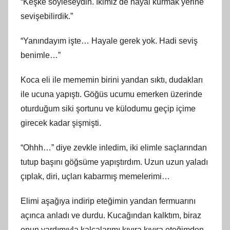
“Keşke söyleseydin. İkimiz de hayal kurmak yerine
sevişebilirdik.”
“Yanındayım işte… Hayale gerek yok. Hadi seviş
benimle…”
Koca eli ile mememin birini yandan sıktı, dudakları
ile ucuna yapıştı. Göğüs ucumu emerken üzerinde
oturduğum siki şortunu ve külodumu geçip içime
girecek kadar şişmişti.
“Ohhh…” diye zevkle inledim, iki elimle saçlarından
tutup başını göğsüme yapıştırdım. Uzun uzun yaladı
çıplak, diri, uçları kabarmış memelerimi…
Elimi aşağıya indirip eteğimin yandan fermuarını
açınca anladı ve durdu. Kucağından kalktım, biraz
onun yardımıyla kalçalarımı kıvıra kıvıra eteğimden