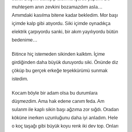
muhteşem anın zevkini bozamazdım asla…
Amımdaki kasılma bitene kadar bekledim. Mor başı
içimde kalp gibi atıyordu. Siki içimde oynadıkça
elektrik çarpıyordu sanki, bir akım yayılıyordu bütün
bedenime…
Bitince hiç istemeden sikinden kalktım. İçime
girdiğinden daha büyük duruyordu siki. Önünde diz
çöküp bu gerçek erkeğe teşekkürümü sunmak
istedim.
Kocam böyle bir adam olsa bu durumlara
düşmezdim. Ama hak edene canım feda. Am
sularım ile kaplı sikin başı ağzıma zor sığdı. Oradan
köküne inerken uzunluğunu daha iyi anladım. Hele
o koç taşağı gibi büyük koyu renk iki dev top. Onları