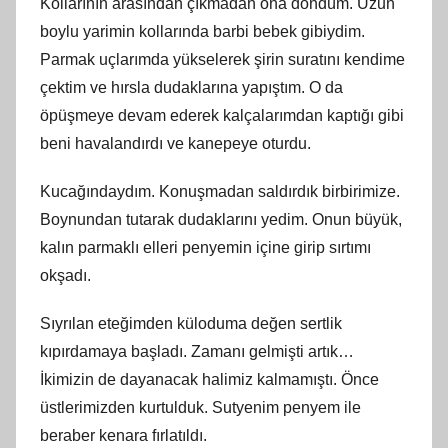
Kollarının arasından çıkmadan ona döndüm. Uzun
boylu yarimin kollarında barbi bebek gibiydim.
Parmak uçlarımda yükselerek şirin suratını kendime
çektim ve hırsla dudaklarına yapıştım. O da
öpüşmeye devam ederek kalçalarımdan kaptığı gibi
beni havalandırdı ve kanepeye oturdu.
Kucağındaydım. Konuşmadan saldırdık birbirimize.
Boynundan tutarak dudaklarını yedim. Onun büyük,
kalın parmaklı elleri penyemin içine girip sırtımı
okşadı.
Sıyrılan eteğimden küloduma değen sertlik
kıpırdamaya başladı. Zamanı gelmişti artık…
İkimizin de dayanacak halimiz kalmamıştı. Önce
üstlerimizden kurtulduk. Sutyenim penyem ile
beraber kenara fırlatıldı.