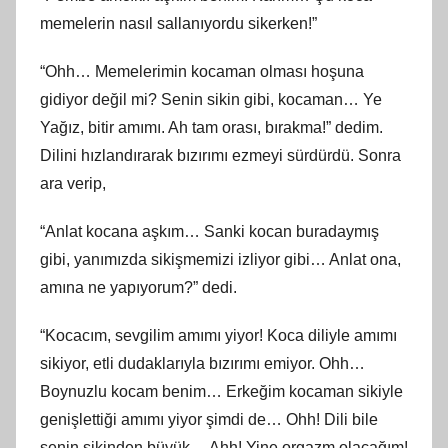
memelerin nasıl sallanıyordu sikerken!”
“Ohh… Memelerimin kocaman olması hoşuna
gidiyor değil mi? Senin sikin gibi, kocaman… Ye
Yağız, bitir amımı. Ah tam orası, bırakma!” dedim.
Dilini hızlandırarak bızırımı ezmeyi sürdürdü. Sonra
ara verip,
“Anlat kocana aşkım… Sanki kocan buradaymış
gibi, yanımızda sikişmemizi izliyor gibi… Anlat ona,
amına ne yapıyorum?” dedi.
“Kocacım, sevgilim amımı yiyor! Koca diliyle amımı
sikiyor, etli dudaklarıyla bızırımı emiyor. Ohh…
Boynuzlu kocam benim… Erkeğim kocaman sikiyle
genişlettiği amımı yiyor şimdi de… Ohh! Dili bile
senin sikinden büyük… Ahh! Yine orgazm olacağım!