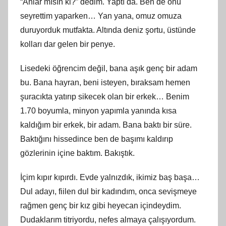
“Anlar mısın ki?” dedim. Yaptı da. Ben de onu
seyrettim yaparken… Yan yana, omuz omuza
duruyorduk mutfakta. Altında deniz şortu, üstünde
kolları dar gelen bir penye.
Lisedeki öğrencim değil, bana aşık genç bir adam
bu. Bana hayran, beni isteyen, bıraksam hemen
şuracıkta yatırıp sikecek olan bir erkek… Benim
1.70 boyumla, minyon yapımla yanında kısa
kaldığım bir erkek, bir adam. Bana baktı bir süre.
Baktığını hissedince ben de başımı kaldırıp
gözlerinin içine baktım. Bakıştık.
İçim kıpır kıpırdı. Evde yalnızdık, ikimiz baş başa…
Dul adayı, fiilen dul bir kadındım, onca sevişmeye
rağmen genç bir kız gibi heyecan içindeydim.
Dudaklarım titriyordu, nefes almaya çalışıyordum.