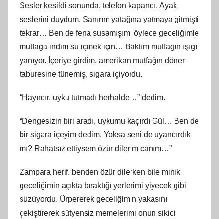
Sesler kesildi sonunda, telefon kapandı. Ayak
seslerini duydum. Sanırım yatağına yatmaya gitmişti
tekrar… Ben de fena susamışım, öylece geceliğimle
mutfağa indim su içmek için… Baktım mutfağın ışığı
yanıyor. İçeriye girdim, amerikan mutfağın döner
taburesine tünemiş, sigara içiyordu.
“Hayırdır, uyku tutmadı herhalde…” dedim.
“Dengesizin biri aradı, uykumu kaçırdı Gül… Ben de
bir sigara içeyim dedim. Yoksa seni de uyandırdık
mı? Rahatsız ettiysem özür dilerim canım…”
Zampara herif, benden özür dilerken bile minik
geceliğimin açıkta bıraktığı yerlerimi yiyecek gibi
süzüyordu. Ürpererek geceliğimin yakasını
çekiştirerek sütyensiz memelerimi onun sikici