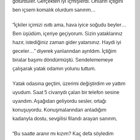
götürdüler. Gerçekten iyi içmişlerdi. Onların içtiğini
ben içsem komalık olurdum sanırım…
“İçkiler içimizi ısıttı ama, hava iyice soğudu beyler…
Ben üşüdüm, içeriye geçiyorum. Sizin yataklarınız
hazır, istediğiniz zaman gider yatarsınız. Haydi iyi
geceler…” diyerek yanlarından ayrıldım. İçtiğim
biralar başımı döndürmüştü. Sendelememeye
çalışarak yatak odamın yolunu tuttum.
Yatak odasına geçtim, üzerimi değiştirdim ve yattım
uyudum. Saat 5 civarıydı çalan bir telefon sesine
uyandım. Aşağıdan geliyordu sesler, ortağı
konuşuyordu. Konuşmalarından anladığım
kadarıyla dostu, sevgilisi filandı arayan sanırım,
“Bu saatte aranır mı kızım? Kaç defa söyledim