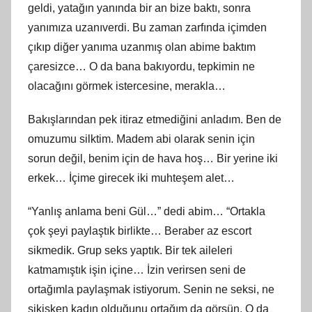
geldi, yatağın yanında bir an bize baktı, sonra
yanımıza uzanıverdi. Bu zaman zarfında içimden
çıkıp diğer yanıma uzanmış olan abime baktım
çaresizce… O da bana bakıyordu, tepkimin ne
olacağını görmek istercesine, merakla…
Bakışlarından pek itiraz etmediğini anladım. Ben de
omuzumu silktim. Madem abi olarak senin için
sorun değil, benim için de hava hoş… Bir yerine iki
erkek… İçime girecek iki muhteşem alet…
“Yanlış anlama beni Gül…” dedi abim… “Ortakla
çok şeyi paylaştık birlikte… Beraber az escort
sikmedik. Grup seks yaptık. Bir tek aileleri
katmamıştık işin içine… İzin verirsen seni de
ortağımla paylaşmak istiyorum. Senin ne seksi, ne
sikişken kadın olduğunu ortağım da görsün. O da