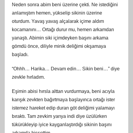
Neden sonra abim beni üzerine çekti. Ne istediğini
anlamıştım hemen, yükselip sikinin üzerine
oturdum. Yavaş yavaş alçalarak içime aldım
kocamanını… Ortağı durur mu, hemen arkamdan
yanaştı. Abimin siki içimdeyken başını arkama
gömdü önce, diliyle minik deliğimi okşamaya
başladı.
“Ohhh… Harika… Devam edin… Sikin beni…” diye
zevkle hırladım.
Eşimin abisi hırsla alttan vurdurmaya, beni acıyla
karışık zevkten bağırtmaya başlayınca ortağı ister
istemez hareket edip duran göt deliğimi yalamayı
bıraktı. Tam zevkim yarıya indi diye üzülürken
tükürükleyip iyice kayganlaştırdığı sikinin başını
arkamda hissettim.