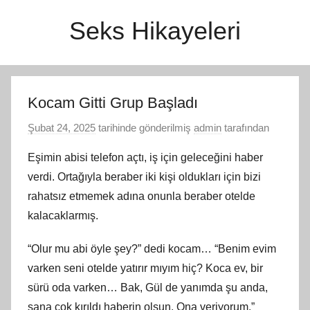
İçeriğe
Seks Hikayeleri
atla
Kocam Gitti Grup Başladı
Şubat 24, 2025
tarihinde gönderilmiş
admin
tarafından
Eşimin abisi telefon açtı, iş için geleceğini haber
verdi. Ortağıyla beraber iki kişi oldukları için bizi
rahatsız etmemek adına onunla beraber otelde
kalacaklarmış.
“Olur mu abi öyle şey?” dedi kocam… “Benim evim
varken seni otelde yatırır mıyım hiç? Koca ev, bir
sürü oda varken… Bak, Gül de yanımda şu anda,
sana çok kırıldı haberin olsun. Ona veriyorum.”