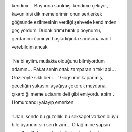
kendimi… Boynuna sarılmış, kendime çekiyor,
kavun irisi dik memelerimin onun sert erkek
göğsünde ezilmesinin verdiği şehvetle kendimden
geçiyordum. Dudaklarımı bırakıp boynumu,
gerdanımı öpmeye başladığında sorusuna yanıt
verebildim ancak,
“Ne bileyiim, mutfakta olduğunu bilmiyordum
adamın… Fakat senin ortak zamparanın teki abi…
Gözleriyle sikti beni…” Göğsüme kapanmış,
geceliğin yakasını aşağıya çekerek meydana
çıkardığı meme uçlarımı deli gibi emiyordu abim…
Homurdandı yalayıp emerken,
“Ulan, sende bu güzellik, bu seksapel varken ölüyü
bile uyandırırsın sen kızım… Ortağım ne yapsın