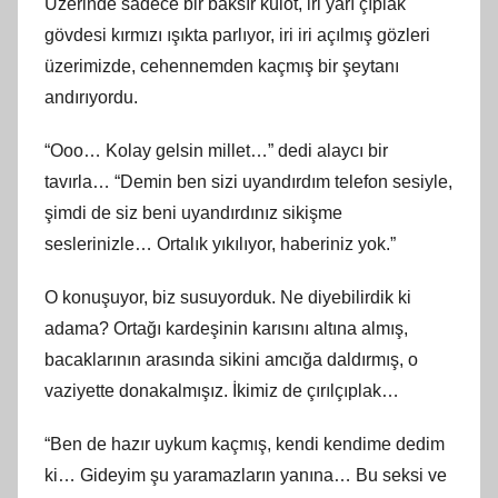
Üzerinde sadece bir baksır külot, iri yarı çıplak
gövdesi kırmızı ışıkta parlıyor, iri iri açılmış gözleri
üzerimizde, cehennemden kaçmış bir şeytanı
andırıyordu.
“Ooo… Kolay gelsin millet…” dedi alaycı bir
tavırla… “Demin ben sizi uyandırdım telefon sesiyle,
şimdi de siz beni uyandırdınız sikişme
seslerinizle… Ortalık yıkılıyor, haberiniz yok.”
O konuşuyor, biz susuyorduk. Ne diyebilirdik ki
adama? Ortağı kardeşinin karısını altına almış,
bacaklarının arasında sikini amcığa daldırmış, o
vaziyette donakalmışız. İkimiz de çırılçıplak…
“Ben de hazır uykum kaçmış, kendi kendime dedim
ki… Gideyim şu yaramazların yanına… Bu seksi ve