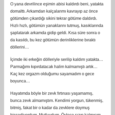
O yana devrilince eşimin abisi kaldırdı beni, yatakta
domalttı. Arkamdan kalçalarımı kavrayıp az önce
götümden çıkardığı sikini tekrar götüme daldırdı.
Hızlı hızlı, götümün yanaklarını tutmuş, kasıklarında
şaplatarak arkamda gidip geldi. Kısa süre sonra o
da kasıldı, bu kez götümün derinliklerine bıraktı
döllerini…
İçimde iki erkeğin dölleriyle serilip kaldım yatakta…
Parmağımı kıpırdatacak halim kalmamıştı artık…
Kaç kez orgazm olduğumu sayamadım o gece
boyunca…
Hayatımda böyle bir zevk fırtınası yaşamamış,
bunca zevk almamıştım. Kendimi yorgun, tükenmiş,
bitmiş, fakat bir o kadar da zevklere doymuş
hissediyordum. Mutluydum. Öylece sızıp kalmışım.