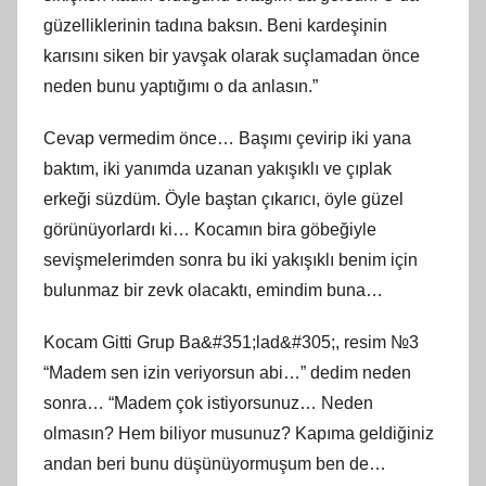
güzelliklerinin tadına baksın. Beni kardeşinin
karısını siken bir yavşak olarak suçlamadan önce
neden bunu yaptığımı o da anlasın.”
Cevap vermedim önce… Başımı çevirip iki yana
baktım, iki yanımda uzanan yakışıklı ve çıplak
erkeği süzdüm. Öyle baştan çıkarıcı, öyle güzel
görünüyorlardı ki… Kocamın bira göbeğiyle
sevişmelerimden sonra bu iki yakışıklı benim için
bulunmaz bir zevk olacaktı, emindim buna…
Kocam Gitti Grup Ba&#351;lad&#305;, resim №3
“Madem sen izin veriyorsun abi…” dedim neden
sonra… “Madem çok istiyorsunuz… Neden
olmasın? Hem biliyor musunuz? Kapıma geldiğiniz
andan beri bunu düşünüyormuşum ben de…