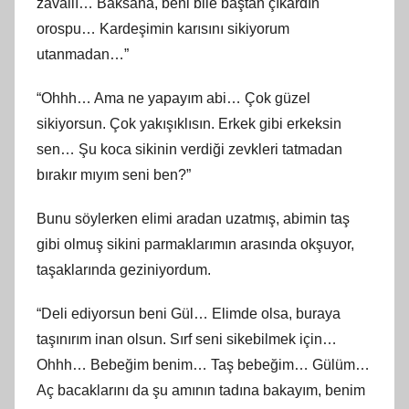
zavallı… Baksana, beni bile baştan çıkardın
orospu… Kardeşimin karısını sikiyorum
utanmadan…”
“Ohhh… Ama ne yapayım abi… Çok güzel
sikiyorsun. Çok yakışıklısın. Erkek gibi erkeksin
sen… Şu koca sikinin verdiği zevkleri tatmadan
bırakır mıyım seni ben?”
Bunu söylerken elimi aradan uzatmış, abimin taş
gibi olmuş sikini parmaklarımın arasında okşuyor,
taşaklarında geziniyordum.
“Deli ediyorsun beni Gül… Elimde olsa, buraya
taşınırım inan olsun. Sırf seni sikebilmek için…
Ohhh… Bebeğim benim… Taş bebeğim… Gülüm…
Aç bacaklarını da şu amının tadına bakayım, benim