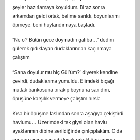
şeyler hazırlamaya koyuldum. Biraz sonra
arkamdan geldi ortak, belime sarıldı, boyunlarımı
öpmeye, beni huylandırmaya başladı.
“Ne o? Bütün gece doymadın galiba…” dedim
gülerek gıdıklayan dudaklarından kaçınmaya
çalıştım.
“Sana doyulur mu hiç Gül’üm?” diyerek kendine
çevirdi, dudaklarıma yumuldu. Elimdeki bıçağı
mutfak bankosuna bırakıp boynuna sarıldım,
öpüşüne karşılık vermeye çalıştım hırsla…
Kısa bir öpüşme faslından sonra aşağıya çekiştirdi
havlumu… Üzerimdeki tek giysi olan havlu
ayaklarımın dibine serildiğinde çırılçıplaktım. O da
şortunu sıyırıp yay gibi kıvrık erkekliğini amıma