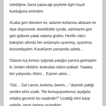
izlediğine, bana yapacağı şeylerle ilgili hayal
kurduğuna emindim.
Acaba geri dönsem mi, adamın kollarına atlasam mı
diye düşünerek, tereddütler içinde, adımlarım geri
geri giderek yatak odama girdim. Herifin sikici
bakışları altında her anlamıyla uyanmış, uyarılmış
durumdaydım. Kasıklarım yanıyordu adeta…
Odanın loş kırmızı ışığında yatağın yanına gelmiştim
ki, birden irkildim, korkudan ödüm patladı. Yatakta
biri yatıyordu. Abim… Eşimin abisi…
“Gül… Gel canım, korkma, benim…” diyerek yattığı
yerden elini uzattı. “Ne konuşuyordunuz aşağıda
ortakla gecenin bu saatinde?” Uzattığı elini tutup
yatağa, onun yanına uzanırken,