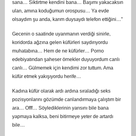
sana… Siktirtme kendini bana… Başımı yakacaksın
ulan, amına koduğumun orospusu… Ya evde
olsaydım şu anda, karım duysaydı telefon ettiğini…”
Gecenin o saatinde uyanmanın verdiği sinirle,
koridorda ağzına gelen küfürleri saydırıyordu
muhatabına… Hem de ne küfürler… Porno
edebiyatından şaheser örnekler duyuyordum canlı
canlı… Gülmemek için kendimi zor tuttum. Ama
küfür etmek yakışıyordu herife…
Kadına küfür olarak ardı ardına sıraladığı seks
pozisyonlarını gözümde canlandırmaya çalıştım bir
ara… Offf… Söylediklerinin yarısını bile bana
yapmaya kalksa, beni bitirmeye yeter de artardı
bile…