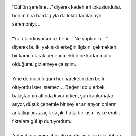
“Gül’ün şerefine…” diyerek kadehleri tokuşturdular,
benim bira bardağıyla da tekrarladılar aynı
seremoniyi…
“Ya, utandırıyorsunuz beni… Ne yaptım ki…”
diyerek bu iki yakışıklı erkeğin ilgisini çekmekten,
bir kadın olarak beğenilmekten ne kadar mutlu
olduğumu gizlemeye çalıştım.
Yine de mutluluğum her hareketimden belli
oluyordu ister istemez… Beğeni dolu erkek
bakışlarının altında kıvranırken, şuh kahkahalar
atıyor, düşük çenemle bir şeyler anlatıyor, onların
anlattığı biraz açık saçık, hatta bir kısmı iyice erotik
fıkralara gülüp duruyordum.
Anlaşılan eşimin abisi ile ortağı iyice sıkı fıkı ahbap