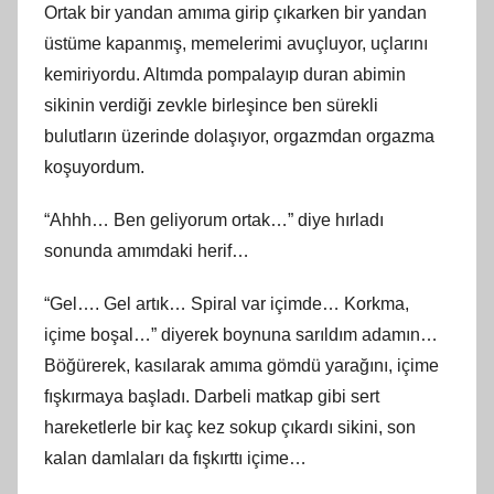
Ortak bir yandan amıma girip çıkarken bir yandan
üstüme kapanmış, memelerimi avuçluyor, uçlarını
kemiriyordu. Altımda pompalayıp duran abimin
sikinin verdiği zevkle birleşince ben sürekli
bulutların üzerinde dolaşıyor, orgazmdan orgazma
koşuyordum.
“Ahhh… Ben geliyorum ortak…” diye hırladı
sonunda amımdaki herif…
“Gel…. Gel artık… Spiral var içimde… Korkma,
içime boşal…” diyerek boynuna sarıldım adamın…
Böğürerek, kasılarak amıma gömdü yarağını, içime
fışkırmaya başladı. Darbeli matkap gibi sert
hareketlerle bir kaç kez sokup çıkardı sikini, son
kalan damlaları da fışkırttı içime…