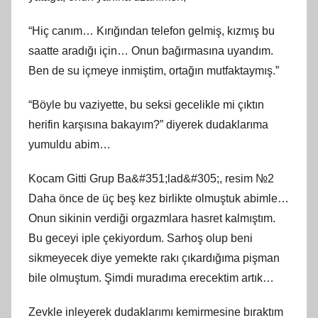
“Hiç canım… Kırığından telefon gelmiş, kızmış bu
saatte aradığı için… Onun bağırmasına uyandım.
Ben de su içmeye inmiştim, ortağın mutfaktaymış.”
“Böyle bu vaziyette, bu seksi gecelikle mi çıktın
herifin karşısına bakayım?” diyerek dudaklarıma
yumuldu abim…
Kocam Gitti Grup Ba&#351;lad&#305;, resim №2
Daha önce de üç beş kez birlikte olmuştuk abimle…
Onun sikinin verdiği orgazmlara hasret kalmıştım.
Bu geceyi iple çekiyordum. Sarhoş olup beni
sikmeyecek diye yemekte rakı çıkardığıma pişman
bile olmuştum. Şimdi muradıma erecektim artık…
Zevkle inleyerek dudaklarımı kemirmesine bıraktım