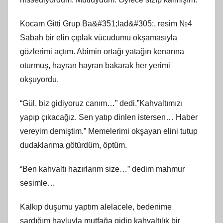
Kocam Gitti Grup Ba&#351;lad&#305;, resim №4
Sabah bir elin çıplak vücudumu okşamasıyla
gözlerimi açtım. Abimin ortağı yatağın kenarına
oturmuş, hayran hayran bakarak her yerimi
okşuyordu.
“Gül, biz gidiyoruz canım…” dedi.”Kahvaltımızı
yapıp çıkacağız. Sen yatıp dinlen istersen… Haber
vereyim demiştim.” Memelerimi okşayan elini tutup
dudaklarıma götürdüm, öptüm.
“Ben kahvaltı hazırlarım size…” dedim mahmur
sesimle…
Kalkıp duşumu yaptım alelacele, bedenime
sardığım havluyla mutfağa gidip kahvaltılık bir