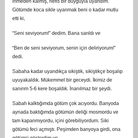
inmeden kalmış, nefis bir duyguyla uyandım.
Götümde koca sikle uyanmak beni o kadar mutlu
etti ki,
“Seni seviyorum!” dedim. Bana sarıldı ve
“Ben de seni seviyorum, senin için deliriyorum!”
dedi.
Sabaha kadar uyandıkça sikiştik, sikiştikçe boşalıp
uyuyakaldık. Mükemmel bir geceydi. İkimiz de
sanırım 5-6 kere boşaldık. İnanılmaz bir şeydi.
Sabah kalktığımda götüm çok acıyordu. Banyoda
aynada baktığımda götümün deliği mosmordu ve
tam kapanmıyordu, içini görebiliyordum. Siki
götümü feci açmıştı. Peşimden banyoya girdi, ona
götümü gösterdim ve