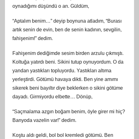
oynadığımı düşündü o an. Güldüm,
“Aptalım benim…” deyip boynuna atladım, “Burası
artık senin de evin, ben de senin kadının, sevgilin,
fahişenim!” dedim.
Fahişenim dediğimde sesim birden arzulu çıkmıştı.
Koltuğa yatırdı beni. Sikini tutup oynuyordum. O da
yandan yastıkları topluyordu. Yastıkları altıma
yerleştirdi. Götümü havaya dikti. Ben yine amımı
sikerek beni bayıltır diye beklerken o sikini götüme
dayadı. Girmiyordu elbette… Dönüp,
“Saçmalama azgın boğam benim, öyle girer mi hiç?
Banyoda vazelin var!” dedim.
Koştu aldı geldi, bol bol kremledi götümü. Ben