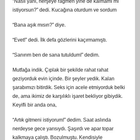
“Nasıl yani, herşeye rağmen yine de kalmamı mı
istiyorsun?” dedi. Kucağına oturdum ve sordum
“Bana aşık mısın?” diye.
“Evet!” dedi. İlk defa gözlerini kaçırmamıştı.
“Sanırım ben de sana tutuldum!” dedim.
Mutfağa indik. Çıplak bir şekilde rahat rahat
geziyorduk evin içinde. Bir şeyler yedik. Kalan
şarabımızı bitirdik. Seks için acele etmiyorduk belki
de, ama ikimiz de karşılıklı işaret bekliyor gibiydik.
Keyifli bir anda ona,
“Artık gitmeni istiyorum!” dedim. Saat aslında
nerdeyse gece yarısıydı. Şaşırdı ve apar topar
kalkmaya çalıştı. Bozulmuştu. Kendisiyle