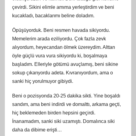
çevirdi. Sikini elimle amıma yerleştirdim ve beni
kucakladı, bacaklarımı beline doladım.
Öpüşüyorduk. Beni resmen havada sikiyordu.
Memelerim arada eziliyordu. Çok fazla zevk
alıyordum, heyecandan ölmek üzereydim. Alttan
öyle güçlü vura vura sikiyordu ki, boşalmaya
başladım. Elleriyle götümü avuçlamış, beni sikine
sokup çıkarıyordu adeta. Kıvranıyordum, ama o
sanki hiç yorulmuyor gibiydi.
Beni o pozisyonda 20-25 dakika sikti. Yine boşaldı
sandım, ama beni indirdi ve domalttı, arkama geçti,
hiç beklemeden birden hepsini geçirdi.
İnanamadım, sanki siki uzamıştı. Domalınca siki
daha da dibime erişti…