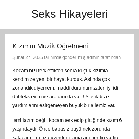
İçeriğe
Seks Hikayeleri
atla
Kızımın Müzik Öğretmeni
Şubat 27, 2025
tarihinde gönderilmiş
admin
tarafından
Kocam bizi terk ettikten sonra küçük kızımla
kendimize yeni bir hayat kurduk. Aslında çok
zorlandık diyemem, maddi durumum zaten iyi idi,
dubleks evim ve arabam da var. Üstelik bize
yardımlarını esirgemeyen büyük bir ailemiz var.
İsmi lazım değil, kocam terk edip gittiğinde kızım 6
yaşındaydı. Önce babasız büyümek zorunda
kalacağı için üzülüyordum, ama adi herifin varlığı