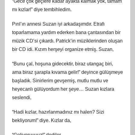
“Gece çok geçlere kadar ayakta kalmak yok, tamam
mı kızlar!” diye tembihledim.
Pırıl’ın annesi Suzan iyi arkadaşımdır. Etrafı
toparlamama yardım ederken bana çantasından bir
müzik CD’si çıkardı. Patrick’in müziklerinden oluşan
bir CD idi. Kızım herşeyi organize etmiş. Suzan,
“Bunu çal, hoşuna gidecektir, biraz utangaç biri,
ama biraz şarapla kıvama gelir!” deyince gülüşmeye
başladık. Sinirlerim gevşemiş, mutlu mutlu ve
heyecanlı gülüyordum her şeye… Suzan kızlara
seslendi,
“Hadi kızlar, hazırlanmadınız mı halen? Sizi
bekliyorum!” diye. Kızlar da,
“Geliyoruuuuz!” dediler.