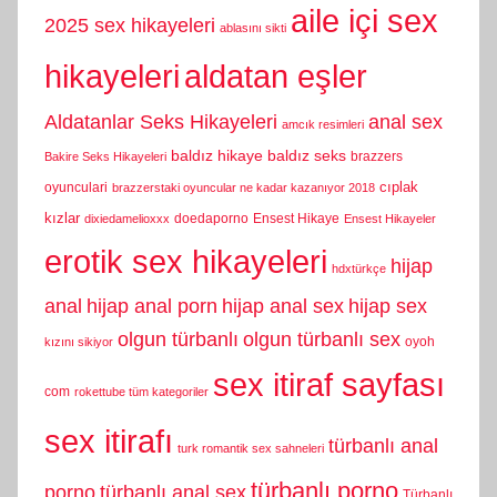
aile içi sex
2025 sex hikayeleri
ablasını sikti
hikayeleri
aldatan eşler
Aldatanlar Seks Hikayeleri
anal sex
amcık resimleri
baldız hikaye
baldız seks
brazzers
Bakire Seks Hikayeleri
cıplak
oyunculari
brazzerstaki oyuncular ne kadar kazanıyor 2018
kızlar
doedaporno
Ensest Hikaye
dixiedamelioxxx
Ensest Hikayeler
erotik sex hikayeleri
hijap
hdxtürkçe
anal
hijap anal porn
hijap anal sex
hijap sex
olgun türbanlı
olgun türbanlı sex
oyoh
kızını sikiyor
sex itiraf sayfası
com
rokettube tüm kategoriler
sex itirafı
türbanlı anal
turk romantik sex sahneleri
türbanlı porno
porno
türbanlı anal sex
Türbanlı