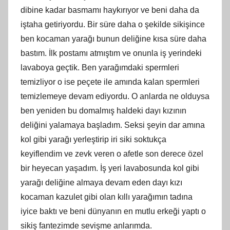
dibine kadar basmamı haykırıyor ve beni daha da
iştaha getiriyordu. Bir süre daha o şekilde sikişince
ben kocaman yarağı bunun deliğine kısa süre daha
bastım. İlk postamı atmıştım ve onunla iş yerindeki
lavaboya geçtik. Ben yarağımdaki spermleri
temizliyor o ise peçete ile amında kalan spermleri
temizlemeye devam ediyordu. O anlarda ne olduysa
ben yeniden bu domalmış haldeki dayı kızının
deliğini yalamaya başladım. Seksi şeyin dar amına
kol gibi yarağı yerleştirip iri siki soktukça
keyiflendim ve zevk veren o afetle son derece özel
bir heyecan yaşadım. İş yeri lavabosunda kol gibi
yarağı deliğine almaya devam eden dayı kızı
kocaman kazulet gibi olan kıllı yarağımın tadına
iyice baktı ve beni dünyanın en mutlu erkeği yaptı o
sikiş fantezimde sevişme anlarımda.