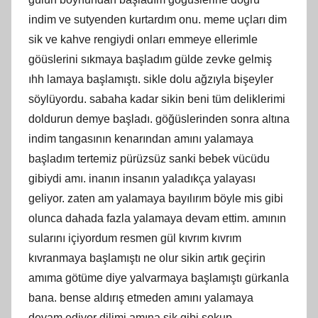
indim ve sutyenden kurtardım onu. meme uçları dim
sik ve kahve rengiydi onları emmeye ellerimle
göüslerini sıkmaya başladım gülde zevke gelmiş
ıhh lamaya başlamıştı. sikle dolu ağzıyla bişeyler
söylüyordu. sabaha kadar sikin beni tüm deliklerimi
doldurun demye başladı. göğüslerinden sonra altına
indim tangasının kenarından amını yalamaya
başladım tertemiz pürüzsüz sanki bebek vücüdu
gibiydi amı. inanın insanın yaladıkça yalayası
geliyor. zaten am yalamaya bayılırım böyle mis gibi
olunca dahada fazla yalamaya devam ettim. amının
sularını içiyordum resmen gül kıvrım kıvrım
kıvranmaya başlamıştı ne olur sikin artık geçirin
amıma götüme diye yalvarmaya başlamıştı gürkanla
bana. bense aldırış etmeden amını yalamaya
devam ediyor dilimi amına sik gibi sokup