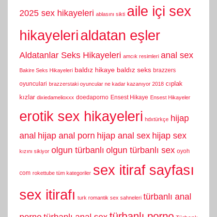
aile içi sex
2025 sex hikayeleri
ablasını sikti
hikayeleri
aldatan eşler
Aldatanlar Seks Hikayeleri
anal sex
amcık resimleri
baldız hikaye
baldız seks
brazzers
Bakire Seks Hikayeleri
cıplak
oyunculari
brazzerstaki oyuncular ne kadar kazanıyor 2018
kızlar
doedaporno
Ensest Hikaye
dixiedamelioxxx
Ensest Hikayeler
erotik sex hikayeleri
hijap
hdxtürkçe
anal
hijap anal porn
hijap anal sex
hijap sex
olgun türbanlı
olgun türbanlı sex
oyoh
kızını sikiyor
sex itiraf sayfası
com
rokettube tüm kategoriler
sex itirafı
türbanlı anal
turk romantik sex sahneleri
türbanlı porno