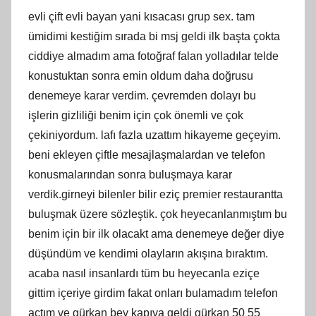
evli çift evli bayan yani kısacası grup sex. tam
ümidimi kestiğim sırada bi msj geldi ilk başta çokta
ciddiye almadım ama fotoğraf falan yolladılar telde
konustuktan sonra emin oldum daha doğrusu
denemeye karar verdim. çevremden dolayı bu
işlerin gizliliği benim için çok önemli ve çok
çekiniyordum. lafı fazla uzattım hikayeme geçeyim.
beni ekleyen çiftle mesajlaşmalardan ve telefon
konusmalarından sonra buluşmaya karar
verdik.girneyi bilenler bilir eziç premier restaurantta
buluşmak üzere sözleştik. çok heyecanlanmıştım bu
benim için bir ilk olacakt ama denemeye değer diye
düşündüm ve kendimi olayların akışına bıraktım.
acaba nasıl insanlardı tüm bu heyecanla eziçe
gittim içeriye girdim fakat onları bulamadım telefon
açtım ve gürkan bey kapıya geldi gürkan 50 55