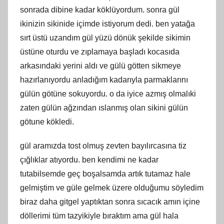
sonrada dibine kadar köklüyordum. sonra gül
ikinizin sikinide içimde istiyorum dedi. ben yatağa
sırt üstü uzandım gül yüzü dönük şekilde sikimin
üstüne oturdu ve zıplamaya başladı kocasıda
arkasındaki yerini aldı ve gülü götten sikmeye
hazırlanıyordu anladığım kadarıyla parmaklarını
gülün götüne sokuyordu. o da iyice azmış olmalıki
zaten gülün ağzından ıslanmış olan sikini gülün
götune kökledi.
gül aramızda tost olmuş zevten bayılırcasına tiz
çığlıklar atıyordu. ben kendimi ne kadar
tutabilsemde geç boşalsamda artık tutamaz hale
gelmiştim ve güle gelmek üzere olduğumu söyledim
biraz daha gitgel yaptıktan sonra sıcacık amın içine
döllerimi tüm tazyikiyle bıraktım ama gül hala