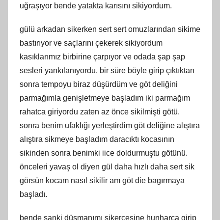
uğraşıyor bende yatakta karısını sikiyordum.
gülü arkadan sikerken sert sert omuzlarından sikime
bastırıyor ve saçlarını çekerek sikiyordum
kasıklarımız birbirine çarpıyor ve odada şap şap
sesleri yankılanıyordu. bir süre böyle girip çıktıktan
sonra tempoyu biraz düşürdüm ve göt deliğini
parmağımla genişletmeye başladım iki parmağım
rahatca giriyordu zaten az önce sikilmişti götü.
sonra benim ufaklığı yerleştirdim göt deliğine alıştıra
alıştıra sikmeye başladım daracıktı kocasının
sikinden sonra benimki iice doldurmuştu götünü.
önceleri yavaş ol diyen gül daha hızlı daha sert sik
görsün kocam nasıl sikilir am göt die bagırmaya
başladı.
bende sanki düşmanımı sikercesine hunharca girip