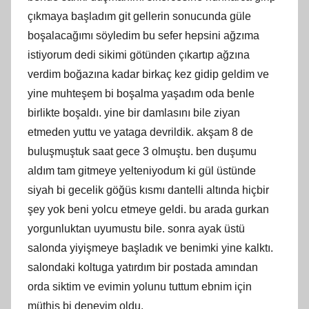
çıkmaya başladım git gellerin sonucunda güle
boşalacağımı söyledim bu sefer hepsini ağzıma
istiyorum dedi sikimi götünden çıkartıp ağzına
verdim boğazına kadar birkaç kez gidip geldim ve
yine muhteşem bi boşalma yaşadım oda benle
birlikte boşaldı. yine bir damlasını bile ziyan
etmeden yuttu ve yataga devrildik. akşam 8 de
buluşmuştuk saat gece 3 olmuştu. ben duşumu
aldım tam gitmeye yelteniyodum ki gül üstünde
siyah bi gecelik göğüs kısmı dantelli altında hiçbir
şey yok beni yolcu etmeye geldi. bu arada gurkan
yorgunluktan uyumustu bile. sonra ayak üstü
salonda yiyişmeye başladık ve benimki yine kalktı.
salondaki koltuga yatırdım bir postada amından
orda siktim ve evimin yolunu tuttum ebnim için
müthiş bi deneyim oldu.