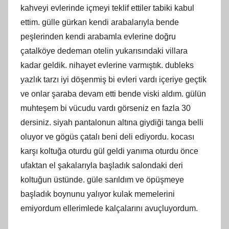
kahveyi evlerinde içmeyi teklif ettiler tabiki kabul
ettim. gülle gürkan kendi arabalarıyla bende
peşlerinden kendi arabamla evlerine doğru
çatalköye dedeman otelin yukarısındaki villara
kadar geldik. nihayet evlerine varmıştık. dubleks
yazlık tarzı iyi döşenmiş bi evleri vardı içeriye geçtik
ve onlar şaraba devam etti bende viski aldım. gülün
muhteşem bi vücudu vardı görseniz en fazla 30
dersiniz. siyah pantalonun altına giydiği tanga belli
oluyor ve gögüs çatalı beni deli ediyordu. kocası
karşı koltuğa oturdu gül geldi yanıma oturdu önce
ufaktan el şakalarıyla başladık salondaki deri
koltuğun üstünde. güle sarıldım ve öpüşmeye
başladık boynunu yalıyor kulak memelerini
emiyordum ellerimlede kalçalarını avuçluyordum.