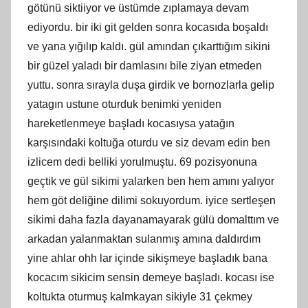
götünü siktiiyor ve üstümde zıplamaya devam
ediyordu. bir iki git gelden sonra kocasıda boşaldı
ve yana yığılıp kaldı. gül amından çıkarttığım sikini
bir güzel yaladı bir damlasını bile ziyan etmeden
yuttu. sonra sırayla duşa girdik ve bornozlarla gelip
yatagın ustune oturduk benimki yeniden
hareketlenmeye başladı kocasıysa yatağın
karşısındaki koltuğa oturdu ve siz devam edin ben
izlicem dedi belliki yorulmuştu. 69 pozisyonuna
geçtik ve gül sikimi yalarken ben hem amını yalıyor
hem göt deliğine dilimi sokuyordum. iyice sertleşen
sikimi daha fazla dayanamayarak gülü domalttım ve
arkadan yalanmaktan sulanmış amına daldırdım
yine ahlar ohh lar içinde sikişmeye başladık bana
kocacım sikicim sensin demeye başladı. kocası ise
koltukta oturmuş kalmkayan sikiyle 31 çekmey