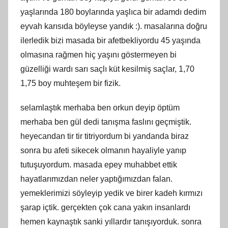
yaşlarında 180 boylarında yaşlıca bir adamdı dedim
eyvah karısıda böyleyse yandık :). masalarına doğru
ilerledik bizi masada bir afetbekliyordu 45 yaşında
olmasına rağmen hiç yaşını göstermeyen bi
güzelliği wardı sarı saçlı küt kesilmiş saçlar, 1,70
1,75 boy muhteşem bir fizik.
selamlaştık merhaba ben orkun deyip öptüm
merhaba ben gül dedi tanışma faslını geçmiştik.
heyecandan tir tir titriyordum bi yandanda biraz
sonra bu afeti sikecek olmanın hayaliyle yanıp
tutuşuyordum. masada epey muhabbet ettik
hayatlarımızdan neler yaptığımızdan falan.
yemeklerimizi söyleyip yedik ve birer kadeh kırmızı
şarap içtik. gerçekten çok cana yakın insanlardı
hemen kaynaştık sanki yıllardır tanışıyorduk. sonra