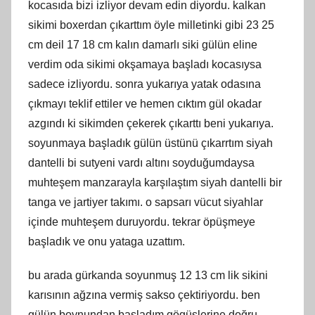
kocasıda bizi izliyor devam edin diyordu. kalkan
sikimi boxerdan çıkarttım öyle milletinki gibi 23 25
cm deil 17 18 cm kalın damarlı siki gülün eline
verdim oda sikimi okşamaya başladı kocasıysa
sadece izliyordu. sonra yukarıya yatak odasına
çıkmayı teklif ettiler ve hemen cıktım gül okadar
azgındı ki sikimden çekerek çıkarttı beni yukarıya.
soyunmaya başladık gülün üstünü çıkarrtım siyah
dantelli bi sutyeni vardı altını soyduğumdaysa
muhteşem manzarayla karşılaştım siyah dantelli bir
tanga ve jartiyer takımı. o sapsarı vücut siyahlar
içinde muhteşem duruyordu. tekrar öpüşmeye
başladık ve onu yataga uzattım.
bu arada gürkanda soyunmuş 12 13 cm lik sikini
karısının ağzına vermiş sakso çektiriyordu. ben
gülün boynundan başladım gögüslerine doğru