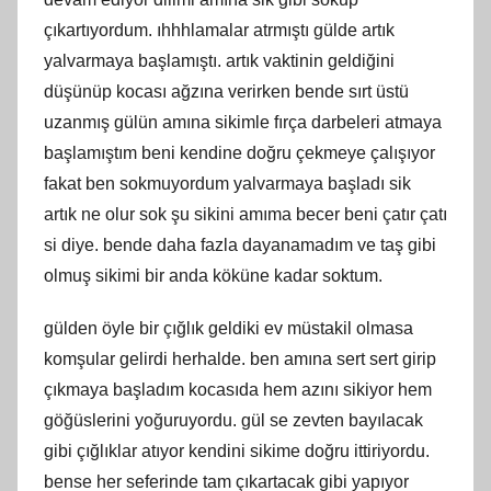
çıkartıyordum. ıhhhlamalar atrmıştı gülde artık
yalvarmaya başlamıştı. artık vaktinin geldiğini
düşünüp kocası ağzına verirken bende sırt üstü
uzanmış gülün amına sikimle fırça darbeleri atmaya
başlamıştım beni kendine doğru çekmeye çalışıyor
fakat ben sokmuyordum yalvarmaya başladı sik
artık ne olur sok şu sikini amıma becer beni çatır çatı
si diye. bende daha fazla dayanamadım ve taş gibi
olmuş sikimi bir anda köküne kadar soktum.
gülden öyle bir çığlık geldiki ev müstakil olmasa
komşular gelirdi herhalde. ben amına sert sert girip
çıkmaya başladım kocasıda hem azını sikiyor hem
göğüslerini yoğuruyordu. gül se zevten bayılacak
gibi çığlıklar atıyor kendini sikime doğru ittiriyordu.
bense her seferinde tam çıkartacak gibi yapıyor