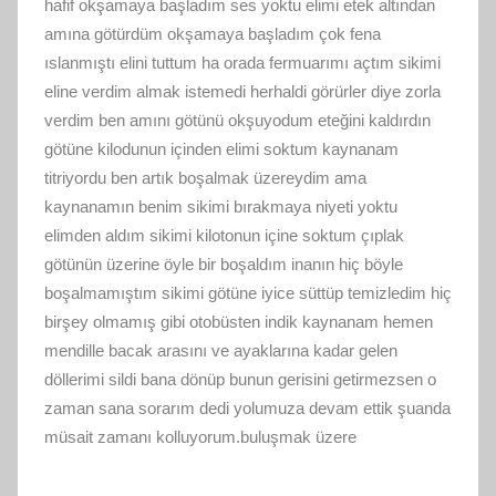
hafif okşamaya başladım ses yoktu elimi etek altından
amına götürdüm okşamaya başladım çok fena
ıslanmıştı elini tuttum ha orada fermuarımı açtım sikimi
eline verdim almak istemedi herhaldi görürler diye zorla
verdim ben amını götünü okşuyodum eteğini kaldırdın
götüne kilodunun içinden elimi soktum kaynanam
titriyordu ben artık boşalmak üzereydim ama
kaynanamın benim sikimi bırakmaya niyeti yoktu
elimden aldım sikimi kilotonun içine soktum çıplak
götünün üzerine öyle bir boşaldım inanın hiç böyle
boşalmamıştım sikimi götüne iyice süttüp temizledim hiç
birşey olmamış gibi otobüsten indik kaynanam hemen
mendille bacak arasını ve ayaklarına kadar gelen
döllerimi sildi bana dönüp bunun gerisini getirmezsen o
zaman sana sorarım dedi yolumuza devam ettik şuanda
müsait zamanı kolluyorum.buluşmak üzere