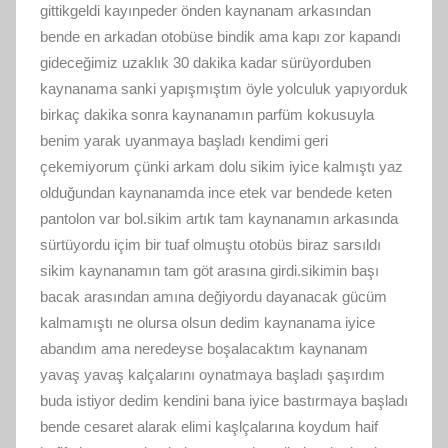
gittikgeldi kayınpeder önden kaynanam arkasından
bende en arkadan otobüse bindik ama kapı zor kapandı
gideceğimiz uzaklık 30 dakika kadar sürüyorduben
kaynanama sanki yapışmıştım öyle yolculuk yapıyorduk
birkaç dakika sonra kaynanamın parfüm kokusuyla
benim yarak uyanmaya başladı kendimi geri
çekemiyorum çünki arkam dolu sikim iyice kalmıştı yaz
olduğundan kaynanamda ince etek var bendede keten
pantolon var bol.sikim artık tam kaynanamın arkasında
sürtüyordu içim bir tuaf olmuştu otobüs biraz sarsıldı
sikim kaynanamın tam göt arasına girdi.sikimin başı
bacak arasından amına değiyordu dayanacak gücüm
kalmamıştı ne olursa olsun dedim kaynanama iyice
abandım ama neredeyse boşalacaktım kaynanam
yavaş yavaş kalçalarını oynatmaya başladı şaşırdım
buda istiyor dedim kendini bana iyice bastırmaya başladı
bende cesaret alarak elimi kaşlçalarına koydum haif