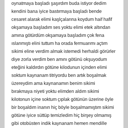
oynatmaya başladı şaşırdım buda istiyor dedim
kendini bana iyice bastırmaya başladı bende
cesaret alarak elimi kaşlçalarına koydum haif hafif
okşamaya başladım ses yoktu elimi etek altından
amına götürdüm okşamaya başladım çok fena
ıslanmıştı elini tuttum ha orada fermuarımı açtım
sikimi eline verdim almak istemedi herhaldi görürler
diye zorla verdim ben amını götünü okşuyodum
eteğini kaldırdın götüne kilodunun içinden elimi
soktum kaynanam titriyordu ben artık boşalmak
üzereydim ama kaynanamın benim sikimi
bırakmaya niyeti yoktu elimden aldım sikimi
kilotonun içine soktum çıplak götünün üzerine öyle
bir boşaldım inanın hiç böyle boşalmamıştım sikimi
götüne iyice süttüp temizledim hiç birşey olmamış
gibi otobüsten indik kaynanam hemen mendille