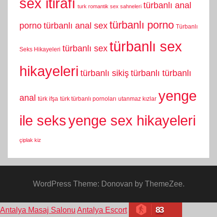
sex itirafı
türbanlı anal
turk romantik sex sahneleri
türbanlı porno
porno
türbanlı anal sex
Türbanlı
türbanlı sex
türbanlı sex
Seks Hikayeleri
hikayeleri
türbanlı sikiş
türbanlı türbanlı
yenge
anal
türk ifşa
türk türbanlı pornoları
utanmaz kızlar
yenge sex hikayeleri
ile seks
çiplak kiz
WordPress Theme: Donovan by ThemeZee.
83
Antalya Masaj Salonu
Antalya Escort