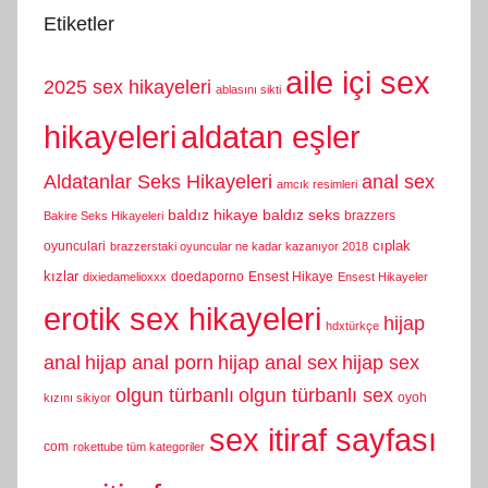
Etiketler
aile içi sex
2025 sex hikayeleri
ablasını sikti
hikayeleri
aldatan eşler
Aldatanlar Seks Hikayeleri
anal sex
amcık resimleri
baldız hikaye
baldız seks
brazzers
Bakire Seks Hikayeleri
cıplak
oyunculari
brazzerstaki oyuncular ne kadar kazanıyor 2018
kızlar
doedaporno
Ensest Hikaye
dixiedamelioxxx
Ensest Hikayeler
erotik sex hikayeleri
hijap
hdxtürkçe
anal
hijap anal porn
hijap anal sex
hijap sex
olgun türbanlı
olgun türbanlı sex
oyoh
kızını sikiyor
sex itiraf sayfası
com
rokettube tüm kategoriler