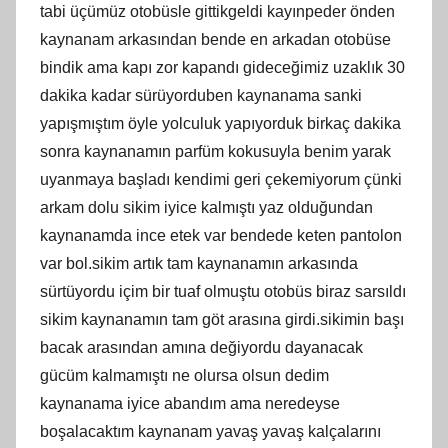
tabi üçümüz otobüsle gittikgeldi kayınpeder önden
kaynanam arkasından bende en arkadan otobüse
bindik ama kapı zor kapandı gideceğimiz uzaklık 30
dakika kadar sürüyorduben kaynanama sanki
yapışmıştım öyle yolculuk yapıyorduk birkaç dakika
sonra kaynanamın parfüm kokusuyla benim yarak
uyanmaya başladı kendimi geri çekemiyorum çünki
arkam dolu sikim iyice kalmıştı yaz olduğundan
kaynanamda ince etek var bendede keten pantolon
var bol.sikim artık tam kaynanamın arkasında
sürtüyordu içim bir tuaf olmuştu otobüs biraz sarsıldı
sikim kaynanamın tam göt arasına girdi.sikimin başı
bacak arasından amına değiyordu dayanacak
gücüm kalmamıştı ne olursa olsun dedim
kaynanama iyice abandım ama neredeyse
boşalacaktım kaynanam yavaş yavaş kalçalarını