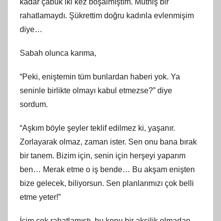
kadar çabuk iki kez boşalmıştım. Müthiş bir
rahatlamaydı. Şükrettim doğru kadınla evlenmişim
diye…
Sabah olunca karıma,
“Peki, eniştemin tüm bunlardan haberi yok. Ya
seninle birlikte olmayı kabul etmezse?” diye
sordum.
“Aşkım böyle şeyler teklif edilmez ki, yaşanır.
Zorlayarak olmaz, zaman ister. Sen onu bana bırak
bir tanem. Bizim için, senin için herşeyi yaparım
ben… Merak etme o iş bende… Bu akşam enişten
bize gelecek, biliyorsun. Sen planlarımızı çok belli
etme yeter!”
İçim çok rahatlamıştı, bu konu bir aksilik olmadan