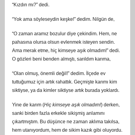
“Kızdın mı?” dedi.
“Yok ama söyleseydin keşke!” dedim. Nilgün de,
“O zaman aramız bozulur diye çekindim. Hem, ne
pahasına olursa olsun evlenmek isteyen sendin.
Ama merak etme, hiç kimseye aşık olmadım!” dedi.
O gözleri beni benden almıştı, sarıldım karıma,
“Olan olmuş, önemli değil!” dedim. İlçede ev
tuttuğumuz için artık rahattık. Geçmişte karımı kim
siktiyse, ya da kimler siktiyse artık burada yoklardı.
Yine de karım (
Hiç kimseye aşık olmadım!
) derken,
sanki birden fazla erkekle sikişmiş anlamını
çıkartmıştım. Bu düşünce ne zaman aklıma takılsa,
hem utanıyordum, hem de sikim kazık gibi oluyordu.