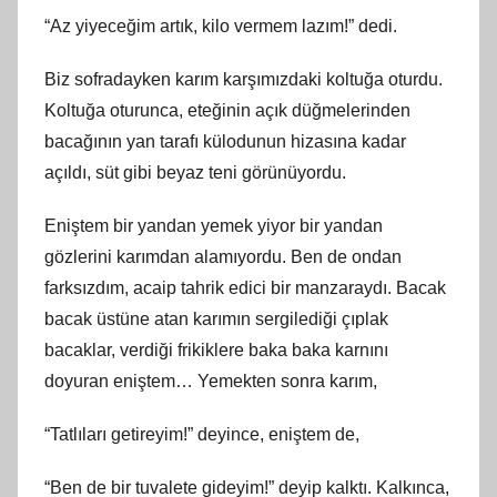
“Az yiyeceğim artık, kilo vermem lazım!” dedi.
Biz sofradayken karım karşımızdaki koltuğa oturdu.
Koltuğa oturunca, eteğinin açık düğmelerinden
bacağının yan tarafı külodunun hizasına kadar
açıldı, süt gibi beyaz teni görünüyordu.
Eniştem bir yandan yemek yiyor bir yandan
gözlerini karımdan alamıyordu. Ben de ondan
farksızdım, acaip tahrik edici bir manzaraydı. Bacak
bacak üstüne atan karımın sergilediği çıplak
bacaklar, verdiği frikiklere baka baka karnını
doyuran eniştem… Yemekten sonra karım,
“Tatlıları getireyim!” deyince, eniştem de,
“Ben de bir tuvalete gideyim!” deyip kalktı. Kalkınca,