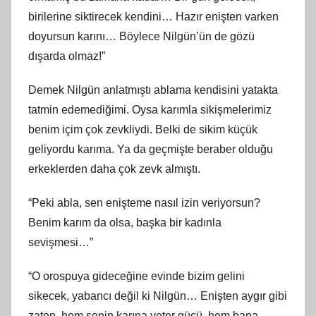
birilerine siktirecek kendini… Hazır enişten varken
doyursun karını… Böylece Nilgün’ün de gözü
dışarda olmaz!”
Demek Nilgün anlatmıştı ablama kendisini yatakta
tatmin edemediğimi. Oysa karımla sikişmelerimiz
benim içim çok zevkliydi. Belki de sikim küçük
geliyordu karıma. Ya da geçmişte beraber olduğu
erkeklerden daha çok zevk almıştı.
“Peki abla, sen enişteme nasıl izin veriyorsun?
Benim karım da olsa, başka bir kadınla
sevişmesi…”
“O orospuya gideceğine evinde bizim gelini
sikecek, yabancı değil ki Nilgün… Enişten aygır gibi
zaten, hem senin karına yeter gücü, hem bana…