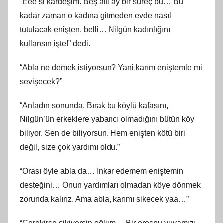
“Eee’si kardeşim. Beş altı ay bir süreç bu… Bu
kadar zaman o kadına gitmeden evde nasıl
tutulacak enişten, belli… Nilgün kadınlığını
kullansın işte!” dedi.
“Abla ne demek istiyorsun? Yani karım eniştemle mi
sevişecek?”
“Anladın sonunda. Bırak bu köylü kafasını,
Nilgün’ün erkeklere yabancı olmadığını bütün köy
biliyor. Sen de biliyorsun. Hem enişten kötü biri
değil, size çok yardımı oldu.”
“Orası öyle abla da… İnkar edemem eniştemin
desteğini… Onun yardımları olmadan köye dönmek
zorunda kalırız. Ama abla, karımı sikecek yaa…”
“Gerekirse sikiversin oğlum… Bir orospu yuvamızı