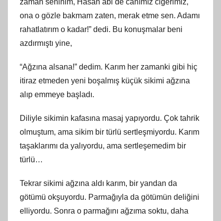
zaman seninim, Hasan abi de canımız ciğerimiz,
ona o gözle bakmam zaten, merak etme sen. Adamı
rahatlatırım o kadar!” dedi. Bu konuşmalar beni
azdırmıştı yine,
“Ağzına alsana!” dedim. Karım her zamanki gibi hiç
itiraz etmeden yeni boşalmış küçük sikimi ağzına
alıp emmeye başladı.
Diliyle sikimin kafasına masaj yapıyordu. Çok tahrik
olmuştum, ama sikim bir türlü sertleşmiyordu. Karım
taşaklarımı da yalıyordu, ama sertleşemedim bir
türlü…
Tekrar sikimi ağzına aldı karım, bir yandan da
götümü okşuyordu. Parmağıyla da götümün deliğini
elliyordu. Sonra o parmağını ağzıma soktu, daha