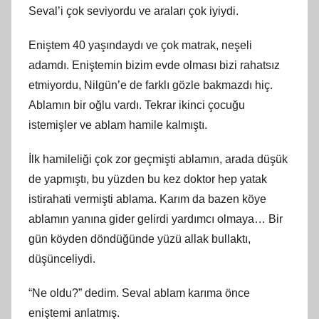
Seval’i çok seviyordu ve araları çok iyiydi.
Eniştem 40 yaşındaydı ve çok matrak, neşeli
adamdı. Eniştemin bizim evde olması bizi rahatsız
etmiyordu, Nilgün’e de farklı gözle bakmazdı hiç.
Ablamın bir oğlu vardı. Tekrar ikinci çocuğu
istemişler ve ablam hamile kalmıştı.
İlk hamileliği çok zor geçmişti ablamın, arada düşük
de yapmıştı, bu yüzden bu kez doktor hep yatak
istirahati vermişti ablama. Karım da bazen köye
ablamın yanına gider gelirdi yardımcı olmaya… Bir
gün köyden döndüğünde yüzü allak bullaktı,
düşünceliydi.
“Ne oldu?” dedim. Seval ablam karıma önce
eniştemi anlatmış.