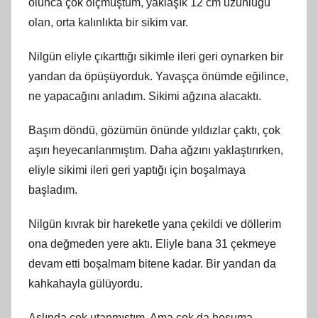
olunca çok ölçmüştüm, yaklaşık 12 cm uzunluğu
olan, orta kalınlıkta bir sikim var.
Nilgün eliyle çıkarttığı sikimle ileri geri oynarken bir
yandan da öpüşüyorduk. Yavaşça önümde eğilince,
ne yapacağını anladım. Sikimi ağzına alacaktı.
Başım döndü, gözümün önünde yıldızlar çaktı, çok
aşırı heyecanlanmıştım. Daha ağzını yaklaştırırken,
eliyle sikimi ileri geri yaptığı için boşalmaya
başladım.
Nilgün kıvrak bir hareketle yana çekildi ve döllerim
ona değmeden yere aktı. Eliyle bana 31 çekmeye
devam etti boşalmam bitene kadar. Bir yandan da
kahkahayla gülüyordu.
Aslında çok utanmıştım. Ama çok da hoşuma