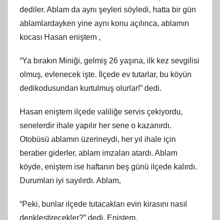
dediler. Ablam da aynı şeyleri söyledi, hatta bir gün
ablamlardayken yine aynı konu açılınca, ablamın
kocası Hasan eniştem ,
“Ya bırakın Miniği, gelmiş 26 yaşına, ilk kez sevgilisi
olmuş, evlenecek işte. İlçede ev tutarlar, bu köyün
dedikodusundan kurtulmuş olurlar!” dedi.
Hasan eniştem ilçede valiliğe servis çekiyordu,
senelerdir ihale yapılır her sene o kazanırdı.
Otobüsü ablamın üzerineydi, her yıl ihale için
beraber giderler, ablam imzaları atardı. Ablam
köyde, eniştem ise haftanın beş günü ilçede kalırdı.
Durumları iyi sayılırdı. Ablam,
“Peki, bunlar ilçede tutacakları evin kirasını nasıl
denkleştirecekler?” dedi. Eniştem,