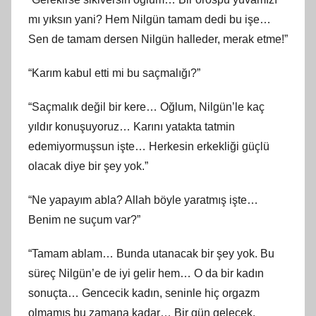
mı yıksın yani? Hem Nilgün tamam dedi bu işe…
Sen de tamam dersen Nilgün halleder, merak etme!”
“Karım kabul etti mi bu saçmalığı?”
“Saçmalık değil bir kere… Oğlum, Nilgün’le kaç
yıldır konuşuyoruz… Karını yatakta tatmin
edemiyormuşsun işte… Herkesin erkekliği güçlü
olacak diye bir şey yok.”
“Ne yapayım abla? Allah böyle yaratmış işte…
Benim ne suçum var?”
“Tamam ablam… Bunda utanacak bir şey yok. Bu
süreç Nilgün’e de iyi gelir hem… O da bir kadın
sonuçta… Gencecik kadın, seninle hiç orgazm
olmamış bu zamana kadar… Bir gün gelecek,