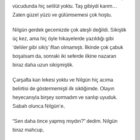
vücudunda hiç selilüt yoktu. Taş gibiydi karım…
Zaten güzel yüzü ve gülümsemesi çok hoştu.
Nilgün gerdek gecemizde çok ateşli değildi. Sikiştik
üç kez, ama hiç öyle hikayelerde yazıldığı gibi
‘deli
ler gibi sikiş’ fi
lan olmamıştı. İlkinde çok çabuk
boşalsam da, sonraki iki seferde ilkine nazaran
biraz daha uzun sikişmiştik.
Çarşafta kan lekesi yoktu ve Nilgün hiç acıma
belirtisi de göstermemişti ilk siktiğimde. Olayın
heyecanıyla birşey sormadım ve sarılıp uyuduk.
Sabah olunca Nilgün’e,
“Sen daha önce yapmış mıydın?” dedim. Nilgün
biraz mahcup,