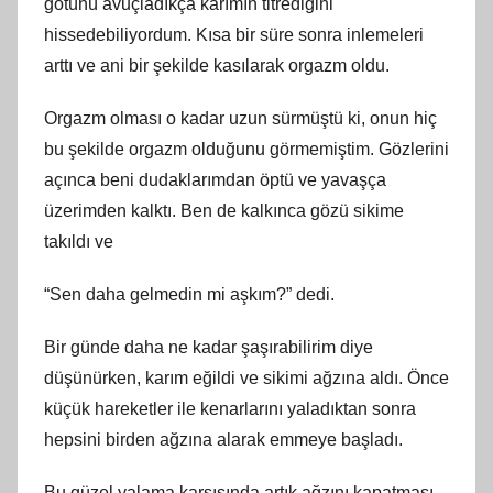
götünü avuçladıkça karımın titrediğini
hissedebiliyordum. Kısa bir süre sonra inlemeleri
arttı ve ani bir şekilde kasılarak orgazm oldu.
Orgazm olması o kadar uzun sürmüştü ki, onun hiç
bu şekilde orgazm olduğunu görmemiştim. Gözlerini
açınca beni dudaklarımdan öptü ve yavaşça
üzerimden kalktı. Ben de kalkınca gözü sikime
takıldı ve
“Sen daha gelmedin mi aşkım?” dedi.
Bir günde daha ne kadar şaşırabilirim diye
düşünürken, karım eğildi ve sikimi ağzına aldı. Önce
küçük hareketler ile kenarlarını yaladıktan sonra
hepsini birden ağzına alarak emmeye başladı.
Bu güzel yalama karşısında artık ağzını kapatması