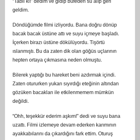
“Tabii ki!” dedim ve gidip büfeden su alıp geri
geldim.
Döndüğümde filmi izliyordu. Bana doğru dönüp
bacak bacak üstüne attı ve suyu içmeye başladı.
İçerken birazı üstüne dökülüyordu. Tişörtü
ıslanmıştı. Bu da zaten dik olan göğüs uçlarının
hepten ortaya çıkmasına neden olmuştu.
Bilerek yaptığı bu hareket beni azdırmak içindi.
Zaten otururken yukarı sıyırdığı eteğinin altından
gözüken bacakları ile etkilenmemem mümkün
değildi.
“Ohh, teşekkür ederim aşkım!” dedi ve suyu bana
uzattı. Filmi izlemeye devam ederken karımının
ayakkabılarını da çıkardığını fark ettim. Oturuş