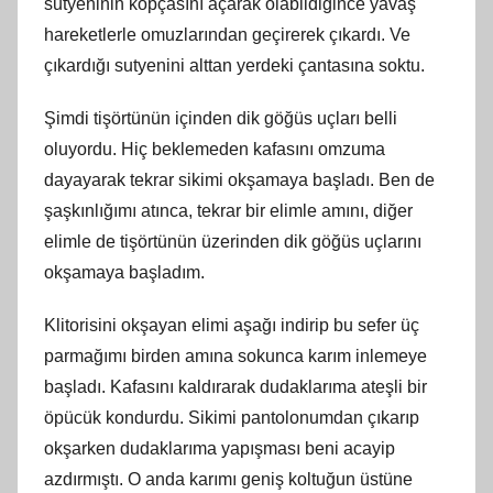
sutyeninin kopçasını açarak olabildiğince yavaş
hareketlerle omuzlarından geçirerek çıkardı. Ve
çıkardığı sutyenini alttan yerdeki çantasına soktu.
Şimdi tişörtünün içinden dik göğüs uçları belli
oluyordu. Hiç beklemeden kafasını omzuma
dayayarak tekrar sikimi okşamaya başladı. Ben de
şaşkınlığımı atınca, tekrar bir elimle amını, diğer
elimle de tişörtünün üzerinden dik göğüs uçlarını
okşamaya başladım.
Klitorisini okşayan elimi aşağı indirip bu sefer üç
parmağımı birden amına sokunca karım inlemeye
başladı. Kafasını kaldırarak dudaklarıma ateşli bir
öpücük kondurdu. Sikimi pantolonumdan çıkarıp
okşarken dudaklarıma yapışması beni acayip
azdırmıştı. O anda karımı geniş koltuğun üstüne