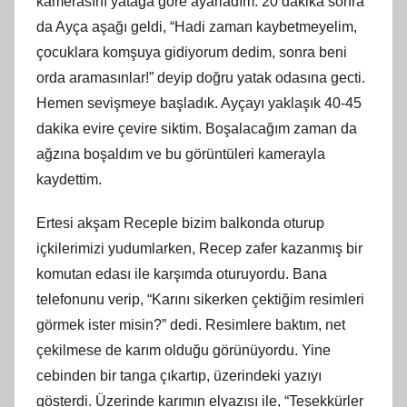
kamerasını yatağa göre ayarladım. 20 dakika sonra
da Ayça aşağı geldi, “Hadi zaman kaybetmeyelim,
çocuklara komşuya gidiyorum dedim, sonra beni
orda aramasınlar!” deyip doğ
ru
yatak odasına gecti.
Hemen sevişmeye başladık. Ayçayı yaklaşık 40-45
dakika evire çevire siktim. Boşalacağım zaman da
ağzına boşaldım ve bu görüntüleri kamerayla
kaydettim.
Ertesi akş
am
Receple bizim balkonda oturup
içkilerimizi yudumlarken, Recep zafer kazanmış bir
komutan edası ile karşımda oturuyordu. Bana
telefonunu verip, “Karını sikerken çektiğim resimleri
görmek ister misin?” dedi. Resimlere baktım, net
çekilmese de karım olduğu görünüyordu. Yine
cebinden bir tanga çıkartıp, üzerindeki yazıyı
gösterdi. Üzerinde karımın elyazısı ile, “Teşekkürler