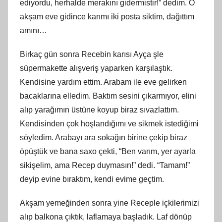
ediyordu, herhalde merakını gidermistir!” dedim. O
akş
am
eve gidince karımı iki posta siktim, dağıttım
amını…
Birkaç gün sonra Recebin karısı Ayça şle
süpermakette alışveriş yaparken karşılaştık.
Kendisine yardım ettim. Arabam ile eve gelirken
bacaklarına elledim.
Bakt
ım sesini çıkarmıyor, elini
alıp yarağımın üstüne koyup biraz sıvazlattım.
Kendisinden çok hoşlandığımı ve sikmek istediğimi
söyledim. Arabayı ara sokağın birine çekip biraz
öpüştük ve bana saxo çekti, “Ben varım, yer ayarla
sikişelim, ama Recep duymasın!” dedi. “Tamam!”
deyip evine bıraktım, kendi evime geçtim.
Akş
am
yemeğinden sonra yine Receple içkilerimizi
alıp balkona çıktık, laflamaya başladık. Laf dönüp