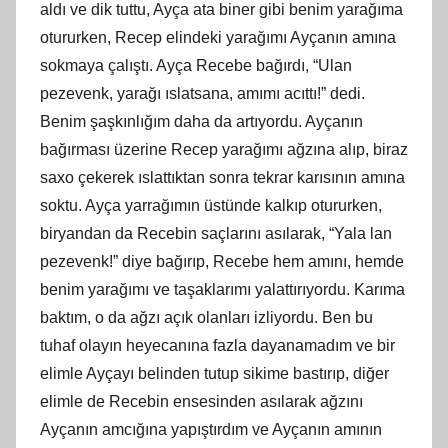
aldı ve dik tuttu, Ayça ata biner gibi benim yarağıma
otururken, Recep elindeki yarağımı Ayçanın
am
ına
sokmaya çalıştı. Ayça Recebe bağırdı, “Ulan
pezevenk, yarağı ıslatsana,
am
ımı acıttı!” dedi.
Benim şaşkınlığım daha da artıyordu. Ayçanın
bağırması üzerine Recep yarağımı ağzına alıp, biraz
saxo çekerek ıslattıktan sonra tekrar karısının
am
ına
soktu. Ayça yarrağımın üstünde kalkıp otururken,
biryandan da Recebin saçlarını asılarak, “Yala lan
pezevenk!” diye bağırıp, Recebe hem
am
ını, hemde
benim yarağımı ve taşaklarımı yalattırıyordu. Karıma
baktım, o da ağzı açık olanları izliyordu. Ben bu
tuhaf olayın heyecanına fazla dayanamadım ve bir
elimle Ayçayı belinden tutup sikime bastırıp, diğer
elimle de Recebin ensesinden asılarak ağzını
Ayçanın amcığına yapıştırdım ve Ayçanın
am
ının