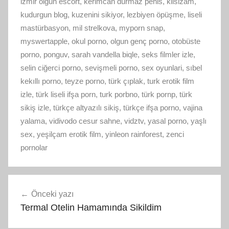
izmir olgun escort
,
kerimcan durmaz penis
,
kilsizam
,
kudurgun blog
,
kuzenini sikiyor
,
lezbiyen öpüşme
,
liseli
mastürbasyon
,
mil strelkova
,
myporn snap
,
myswertapple
,
okul porno
,
olgun genç porno
,
otobüste
porno
,
ponguv
,
sarah vandella biqle
,
seks filmler izle
,
selin ciğerci porno
,
sevişmeli porno
,
sex oyunlari
,
sıbel
kekıllı porno
,
teyze porno
,
türk çıplak
,
turk erotik film
izle
,
türk liseli ifşa porn
,
turk porbno
,
türk pornp
,
türk
sikiş izle
,
türkçe altyazılı sikiş
,
türkçe ifşa porno
,
vajina
yalama
,
vidivodo cesur sahne
,
vidztv
,
yasal porno
,
yaşlı
sex
,
yeşilçam erotik film
,
yinleon rainforest
,
zenci
pornolar
Yazı
Önceki yazı
gezinmesi
Termal Otelin Hamamında Sikildim