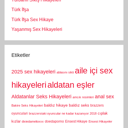
Türk İfşa
Türk İfşa Sex Hikaye
Yaşanmış Sex Hikayeleri
Etiketler
aile içi sex
2025 sex hikayeleri
ablasını sikti
hikayeleri
aldatan eşler
Aldatanlar Seks Hikayeleri
anal sex
amcık resimleri
baldız hikaye
baldız seks
brazzers
Bakire Seks Hikayeleri
cıplak
oyunculari
brazzerstaki oyuncular ne kadar kazanıyor 2018
kızlar
doedaporno
Ensest Hikaye
dixiedamelioxxx
Ensest Hikayeler