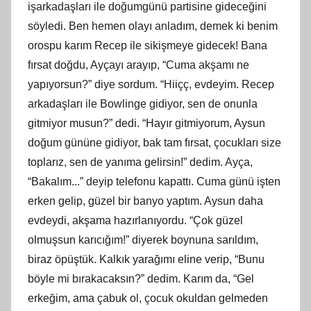
işarkadaşları ile doğumgünü partisine gideceğini
söyledi. Ben hemen olayı anladım, demek
ki
benim
orospu karım Recep ile sikişmeye gidecek! Bana
fırsat doğdu, Ayçayı arayıp, “Cuma akş
am
ı ne
yapıyorsun?” diye sordum. “Hiiçç, evdeyim. Recep
arkadaşları ile Bowlinge gidiyor, sen de onunla
gitmiyor musun?” dedi. “Hayır gitmiyorum, Aysun
doğum gününe gidiyor, bak tam fırsat, çocukları size
toplarız, sen de yanıma gelirsin!” dedim. Ayça,
“Bakalım.
..
” deyip telefonu kapattı. Cuma günü işten
erken gelip, güzel bir banyo yaptım. Aysun daha
evdeydi, akşama hazırlanıyordu. “Çok güzel
olmuşsun karıcığım!” diyerek boynuna sarıldım,
biraz öpüştük. Kalkık yarağımı eline verip, “Bunu
böyle mi bırakacaksın?” dedim. Karım da, “Gel
erkeğim, ama çabuk ol, çocuk okuldan gelmeden