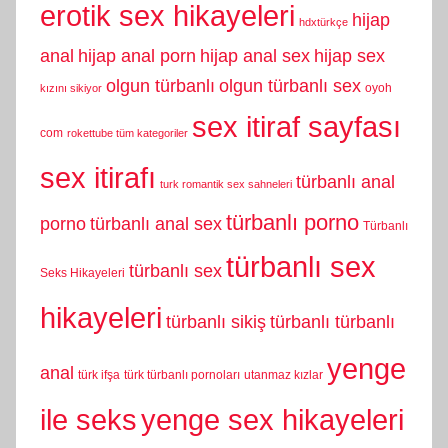
erotik sex hikayeleri
hijap
hdxtürkçe
anal
hijap anal porn
hijap anal sex
hijap sex
olgun türbanlı
olgun türbanlı sex
oyoh
kızını sikiyor
sex itiraf sayfası
com
rokettube tüm kategoriler
sex itirafı
türbanlı anal
turk romantik sex sahneleri
türbanlı porno
porno
türbanlı anal sex
Türbanlı
türbanlı sex
türbanlı sex
Seks Hikayeleri
hikayeleri
türbanlı sikiş
türbanlı türbanlı
yenge
anal
türk ifşa
türk türbanlı pornoları
utanmaz kızlar
yenge sex hikayeleri
ile seks