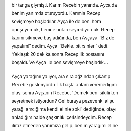
bir tanga giymişti. Karım Recebin yanında, Ayça da
benim yanımda oturuyordu. Karımla Recep
sevişmeye başladılar. Ayça ile de ben, hem
öpüşüyorduk, hemde onları seyrediyorduk. Recep
karımı sikmeye başladığında, ben Ayçaya, “Biz de
yapalım!” dedim. Ayça, “Bekle, bitirsinler!” dedi.
Yaklaşık 20 dakika sonra Recep ilk postasını
boşaldı. Ve Ayça ile ben sevişmeye başladık…
Ayça yarağımı yalıyor, ara sıra ağzından çıkartıp
Recebe gösteriyordu. İ
lk
başta anlam veremediğim
olay, sonra Ayçanın Recebe, “Demek beni sikilirken
seyretmek istiyordun? Gel buraya pezevenk, al şu
yarağı amcığıma kendi elinle sok!” dediğinde, olayı
anladığım halde şaşkınlık
içerisindeydim
. Recep
itiraz etmeden yanımıza gelip, benim yarağımı eline