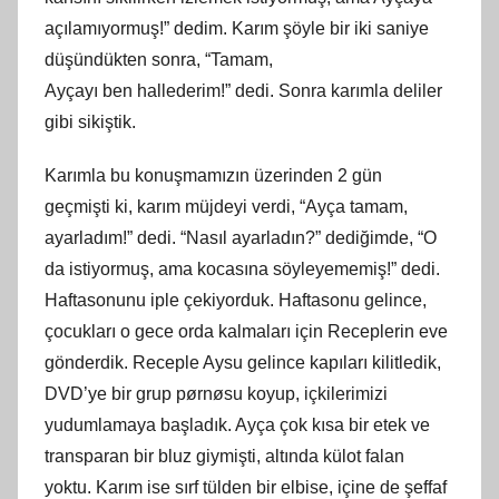
açılamıyormuş!” dedim. Karım şöyle bir iki saniye
düşündükten sonra, “Tamam,
Ayçayı
ben
hallederim!” dedi. Sonra karımla deliler
gibi sikiştik.
Karımla bu konuşmamızın üzerinden 2 gün
geçmişti
ki
, karım müjdeyi verdi, “Ayça tamam,
ayarladım!” dedi. “Nasıl ayarladın?” dediğimde,
“
O
da istiyormuş, ama kocasına söyleyememiş!” dedi.
Haftasonunu iple çekiyorduk. Haftasonu gelince,
çocukları o gece orda kalmaları için Receplerin eve
gönderdik. Receple Aysu gelince kapıları kilitledik,
DVD’ye bir grup pørnøsu koyup, içkilerimizi
yudumlamaya başladık. Ayça çok kısa bir etek ve
transparan bir bluz giymişti, altında külot falan
yoktu. Karım ise sırf tülden bir elbise, içine de şeffaf