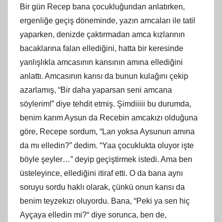
Bir gün Recep bana çocukluğundan anlatırken,
ergenliğe geçiş döneminde, yazın amcaları ile tatil
yaparken, denizde çaktırmadan amca kızlarının
bacaklarına falan ellediğini, hatta bir keresinde
yanlışlıkla amcasının karısının
am
ına ellediğini
anlattı. Amcasının karısı da bunun kulağını çekip
azarlamış, “Bir daha yaparsan seni amcana
söylerim!” diye tehdit etmiş. Şimdiiiii bu durumda,
benim karım Aysun da Recebin amcakızı olduğuna
göre, Recepe sordum, “Lan yoksa Aysunun
am
ına
da mı elledin?” dedim. “Yaa çocuklukta oluyor işte
böyle şeyler…” deyip geçiştirmek istedi. Ama ben
üsteleyince, ellediğini itiraf etti. O da bana aynı
soruyu sordu haklı olarak, çünkü onun karısı da
benim teyzekızı oluyordu. Bana, “Peki ya sen hiç
Ayçaya elledin mi?
“
diye sorunca, ben de,