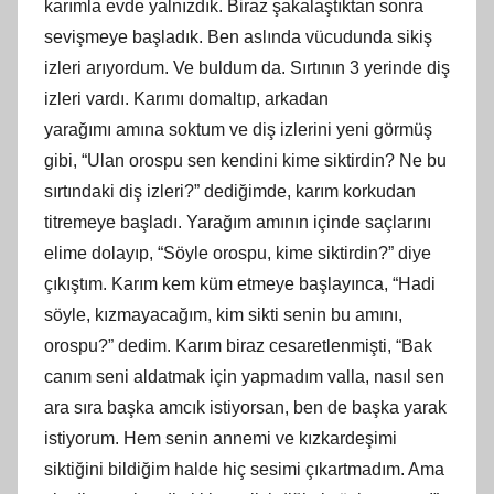
karımla evde yalnızdık. Biraz şakalaştıktan sonra
sevişmeye başladık. Ben aslında vücudunda sikiş
izleri arıyordum. Ve buldum da. Sırtının 3 yerinde diş
izleri vardı. Karımı domaltıp, arkadan
yarağımı
am
ına soktum ve diş izlerini yeni görmüş
gibi, “Ulan orospu sen kendini kime siktirdin? Ne bu
sırtındaki diş izleri?” dediğimde, karım korkudan
titremeye başladı. Yarağım
am
ının içinde saçlarını
elime dolayıp, “Söyle orospu, kime siktirdin?” diye
çıkıştım. Karım kem küm etmeye başlayınca, “Hadi
söyle, kızmayacağım,
kim
sikti senin bu amını,
orospu?” dedim. Karım biraz cesaretlenmişti, “Bak
canım seni aldatmak için yapmadım valla, nasıl sen
ara sıra başka amcık istiyorsan, ben de başka yarak
istiyorum. Hem senin annemi ve kızkardeşimi
siktiğini bildiğim halde hiç sesimi çıkartmadım. Ama