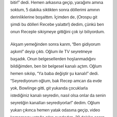
bitir!” dedi. Hemen arkasına geçip, yarağımı
am
ına
soktum, 5 dakika siktikten sonra döllerimi amının
derinliklerine boşalttım. İ
çimden
de, (Orospu git
şimdi bu dölleri Recebe yalattır!) dedim, çünkü ben
onun Receple sikişmeye gittiğini çok iyi biliyordum.
Akş
am
yemeğinden sonra karım, “Ben gidiyorum
aşkım!” deyip çıktı. Oğlum ile TV seyretmeye
başadık. Onun belgesellerden hoşlanmadığını
bildiğimden, ben bir belgesel kanalı açtım. Oğlum
hemen sıkılıp, “Ya baba değiş
tir
şu kanalı!” dedi.
“Seyrediyorum oğlum, bak Recep amcan da evde
yok, Bowlinge gitti, git yukarıda çocuklarla
istediğiniz kanalı seyredin, nasıl olsa onlar da senin
seyretiğin kanalları seyrediyorlar!” dedim. Oğlum
yukarı çıkınca hemen yatak odasına geçip, video