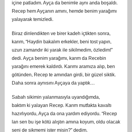
içine patladım. Ayça da benimle aynı anda boşaldı.
Recep hem Ayçanın
am
ını, hemde benim yarağımı
yalayarak temizledi.
Biraz dinlendikten ve birer kadeh içtikten sonra,
karım, “Haydin
bakal
ım erkekler, beni tost yapın,
uzun zamandır iki yarak ile sikilmedim, özledim!”
dedi. Ayça benim yarağımı, karım da Recebin
yarağını emerek kaldırdı. Karımı
aram
ıza alıp, ben
götünden, Recep te amından girdi, bir güzel siktik.
Daha sonra aynısını Ayçaya da yaptık…
Sabah sikimin yalanmasıyla uyandığımda,
baktım
ki
yalayan Recep. Karım mutfakta kavaltı
hazırlıyordu, Ayça da ona yardım ediyordu. “Recep
lan sen bu işe kötü alıştın
am
ına koyum, oldu olacak
seni de sikmemi ister misin?” dedim.