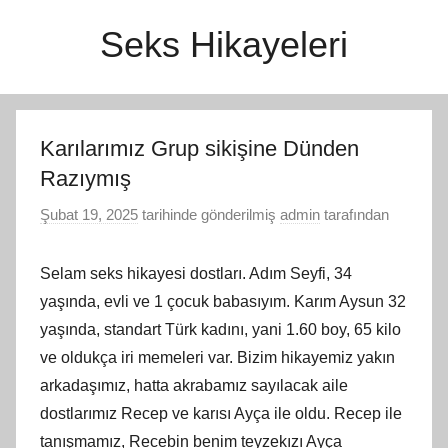
İçeriğe
Seks Hikayeleri
atla
Karılarımız Grup sikişine Dünden
Razıymış
Şubat 19, 2025
tarihinde gönderilmiş
admin
tarafından
Selam seks hikayesi dostları. Adım Seyfi, 34
yaşında, evli ve 1 çocuk babasıyım. Karım Aysun 32
yaşında, standart Türk kadını, yani 1.60 boy, 65 kilo
ve oldukça iri memeleri var. Bizim hikayemiz yakın
arkadaşımız, hatta akrabamız sayılacak aile
dostlarımız Recep ve karısı Ayça ile oldu. Recep ile
tanışmamız, Recebin benim teyzekızı Ayça