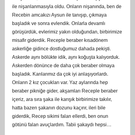
ile
ni
şanlanmasıyla oldu. Onların
ni
şanında, ben de
Recebin amcakızı Aysun ile tanışıp, çıkmaya
başladık ve sonra evlendik. Onlarla devamlı
görüşürdük, evlerimiz yakın olduğundan, birbirimize
misafir giderdik. Receple beraber kısadönem
askerliğe gidince dostluğumuz dahada pekişti.
Askerde aynı bölükte idik, aynı koğuşta kalıyorduk.
Askerden dönünce de daha çok beraber olmaya
başladık. Karılarımız da çok iyi anlaşıyorlardı.
Onların 2 kız çocukları var. Yaz aylarında hep
beraber pikniğe gider, akşamları Receple beraber
içeriz, ara sıra şaka ile karışık birbirimize takılır,
hatta bazen şakanın dozunu kaçırır, ileri bile
giderdik, Recep sikimi falan ellerdi, ben onun
götünü falan avuçlardım. Tabii şakaydı hepsi…