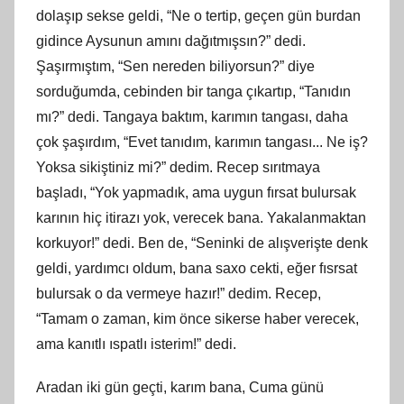
dolaşıp sekse geldi, “Ne o tertip, geçen gün burdan
gidince Aysunun
am
ını dağıtmışsın?” dedi.
Ş
a
şırmıştım, “Sen nereden biliyorsun?” diye
sorduğumda, cebinden bir tanga çıkartıp, “Tanıdın
mı?” dedi. Tangaya baktım, karımın tangası, daha
çok şaşırdım, “Evet tanıdım, karımın tangası.
..
Ne iş?
Yoksa sikiştiniz mi?” dedim. Recep sırıtmaya
başladı, “Yok yapmadık, ama uygun fırsat bulursak
karının hiç itirazı yok, verecek bana. Yakalanmaktan
korkuyor!” dedi. Ben de, “Seninki de alışverişte denk
geldi, yardı
mc
ı oldum, bana saxo cekti, eğer fısrsat
bulursak o da vermeye hazır!” dedim. Recep,
“Tamam o zaman,
kim
önce sikerse haber verecek,
ama kanıtlı ıspatlı isterim!” dedi.
Aradan iki gün geçti, karım bana, Cuma günü