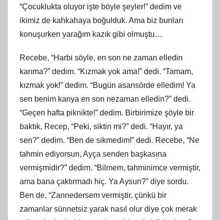
“Çocuklukta oluyor işte böyle şeyler!” dedim ve
ikimiz de kahkahaya boğulduk. Ama biz bunları
konuşurken yarağım kazık gibi olmuştu…
Recebe, “Harbi söyle, en son ne zaman elledin
karıma?” dedim. “Kızmak yok ama!” dedi. “Tamam,
kızmak yok!” dedim. “Bugün asansörde elledim! Ya
sen benim karıya en son nezaman elledin?” dedi.
“Geçen hafta piknikte!” dedim. Birbirimize şöyle bir
baktık, Recep, “Peki, siktin mi?” dedi. “Hayır, ya
sen?” dedim. “Ben
de sikmedim
!” dedi. Recebe, “Ne
tahmin ediyorsun, Ayça senden başkasına
vermişmidir?” dedim. “Bilmem, tahminimce vermiş
tir
,
ama bana çaktırmadı hiç. Ya Aysun?” diye sordu.
Ben de, “Zannedersem vermiş
tir
, çünkü bir
zamanlar sünnetsiz yarak nasıl olur diye çok merak