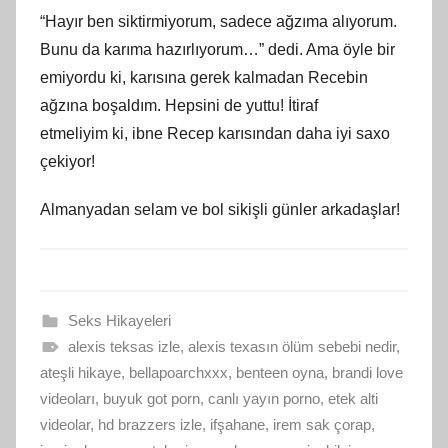
“Hayır
ben
siktirmiyorum, sadece ağzıma alıyorum.
Bunu da karıma hazırlıyorum…” dedi. Ama öyle bir
emiyordu
ki
, karısına gerek kalmadan Recebin
ağzına boşaldım. Hepsini de yuttu! İtiraf
etmeliyim
ki
, ibne Recep karısından daha iyi saxo
çekiyor!
Almanyadan selam ve bol sikişli günler arkadaşlar!
Seks Hikayeleri
alexis teksas izle
,
alexis texasın ölüm sebebi nedir
,
ateşli hikaye
,
bellapoarchxxx
,
benteen oyna
,
brandi love
videoları
,
buyuk got porn
,
canlı yayın porno
,
etek alti
videolar
,
hd brazzers izle
,
ifşahane
,
irem sak çorap
,