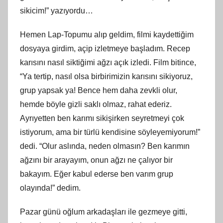
sikicim!” yazıyordu…
Hemen Lap-Topumu alıp
geldim
, filmi kaydettiğim
dosyaya girdim, açip izletmeye başladım. Recep
karısını nasıl siktiğimi ağzı açık izledi. Film bitince,
“Ya tertip, nasıl olsa birbirimizin karısını sikiyoruz,
grup yapsak ya! Bence hem daha zevkli olur,
hemde böyle gizli saklı olmaz, rahat ederiz.
Ayrıyetten ben karımı sikişirken seyretmeyi çok
istiyorum, ama bir türlü kendisine söyleyemiyorum!”
dedi. “Olur aslında, neden olmasın? Ben karımın
ağzını bir arayayım, onun ağzı ne çalıyor bir
bakayım. Eğer kabul ederse ben varım grup
olayında!” dedim.
Pazar günü oğlum arkadaşları ile gezmeye gitti,