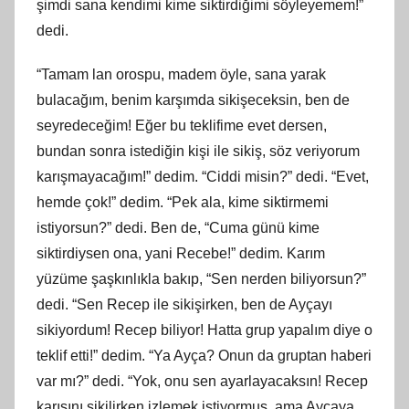
şimdi sana kendimi kime siktirdiğimi söyleyemem!”
dedi.
“Tamam lan orospu, madem öyle, sana yarak
bulacağım, benim karşımda sikişeceksin, ben de
seyredeceğim! Eğer bu teklifime evet dersen,
bundan sonra istediğin
ki
şi ile sikiş, söz veriyorum
karışmayacağım!” dedim. “Ciddi misin?” dedi. “Evet,
hemde çok!” dedim. “Pek ala, kime siktirmemi
istiyorsun?” dedi. Ben de, “Cuma günü kime
siktirdiysen ona, yani Recebe!” dedim. Karım
yüzüme şaşkınlıkla bakıp, “Sen nerden biliyorsun?”
dedi. “Sen Recep ile sikişirken, ben de Ayçayı
sikiyordum! Recep biliyor! Hatta grup yapalım diye o
teklif etti!” dedim. “Ya Ayça? Onun da gruptan haberi
var mı?” dedi. “Yok, onu sen ayarlayacaksın! Recep
karısını sikilirken izlemek istiyormuş, ama Ayçaya