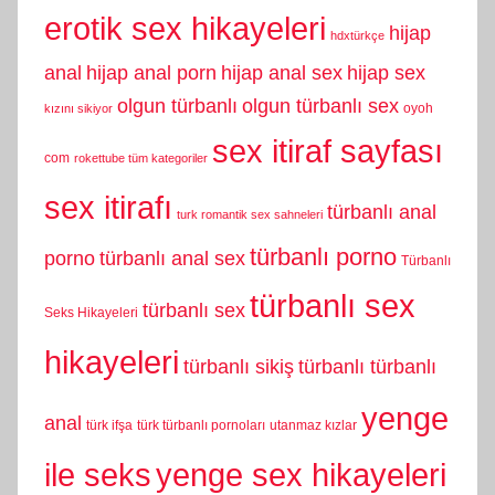
erotik sex hikayeleri
hijap
hdxtürkçe
anal
hijap anal porn
hijap anal sex
hijap sex
olgun türbanlı
olgun türbanlı sex
oyoh
kızını sikiyor
sex itiraf sayfası
com
rokettube tüm kategoriler
sex itirafı
türbanlı anal
turk romantik sex sahneleri
türbanlı porno
porno
türbanlı anal sex
Türbanlı
türbanlı sex
türbanlı sex
Seks Hikayeleri
hikayeleri
türbanlı sikiş
türbanlı türbanlı
yenge
anal
türk ifşa
türk türbanlı pornoları
utanmaz kızlar
yenge sex hikayeleri
ile seks