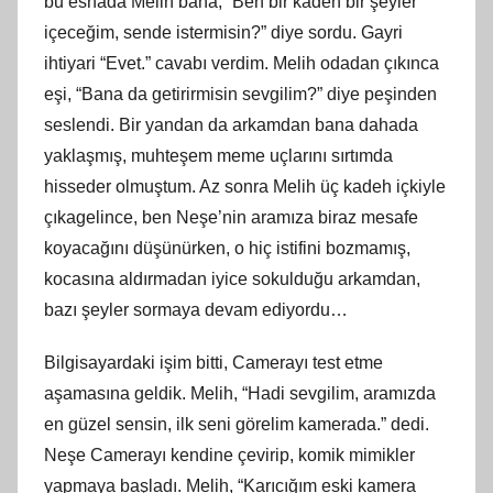
bu esnada Melih bana, “Ben bir kadeh bir şeyler
içeceğim, sende istermisin?” diye sordu. Gayri
ihtiyari “Evet.” cavabı verdim. Melih odadan çıkınca
eşi, “Bana da getirirmisin sevgilim?” diye peşinden
seslendi. Bir yandan da arkamdan bana dahada
yaklaşmış, muhteşem meme uçlarını sırtımda
hisseder olmuştum. Az sonra Melih üç kadeh içkiyle
çıkagelince, ben Neşe’nin aramıza biraz mesafe
koyacağını düşünürken, o hiç istifini bozmamış,
kocasına aldırmadan iyice sokulduğu arkamdan,
bazı şeyler sormaya devam ediyordu…
Bilgisayardaki işim bitti, Camerayı test etme
aşamasına geldik. Melih, “Hadi sevgilim, aramızda
en güzel sensin, ilk seni görelim kamerada.” dedi.
Neşe Camerayı kendine çevirip, komik mimikler
yapmaya başladı. Melih, “Karıcığım eski kamera