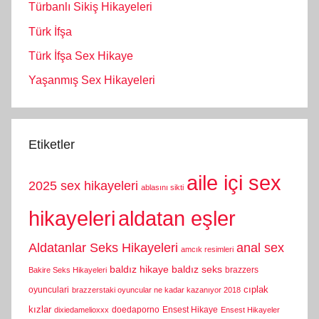
Türbanlı Sikiş Hikayeleri
Türk İfşa
Türk İfşa Sex Hikaye
Yaşanmış Sex Hikayeleri
Etiketler
aile içi sex
2025 sex hikayeleri
ablasını sikti
hikayeleri
aldatan eşler
Aldatanlar Seks Hikayeleri
anal sex
amcık resimleri
baldız hikaye
baldız seks
brazzers
Bakire Seks Hikayeleri
cıplak
oyunculari
brazzerstaki oyuncular ne kadar kazanıyor 2018
kızlar
doedaporno
Ensest Hikaye
dixiedamelioxxx
Ensest Hikayeler