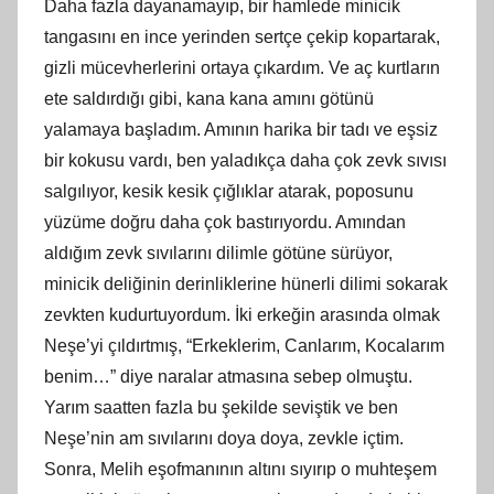
Daha fazla dayanamayıp, bir hamlede minicik
tangasını en ince yerinden sertçe çekip kopartarak,
gizli mücevherlerini ortaya çıkardım. Ve aç kurtların
ete saldırdığı gibi, kana kana amını götünü
yalamaya başladım. Amının harika bir tadı ve eşsiz
bir kokusu vardı, ben yaladıkça daha çok zevk sıvısı
salgılıyor, kesik kesik çığlıklar atarak, poposunu
yüzüme doğru daha çok bastırıyordu. Amından
aldığım zevk sıvılarını dilimle götüne sürüyor,
minicik deliğinin derinliklerine hünerli dilimi sokarak
zevkten kudurtuyordum. İki erkeğin arasında olmak
Neşe’yi çıldırtmış, “Erkeklerim, Canlarım, Kocalarım
benim…” diye naralar atmasına sebep olmuştu.
Yarım saatten fazla bu şekilde seviştik ve ben
Neşe’nin am sıvılarını doya doya, zevkle içtim.
Sonra, Melih eşofmanının altını sıyırıp o muhteşem