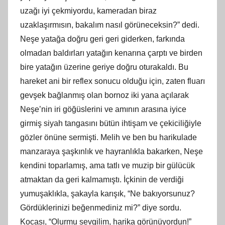
uzağı iyi çekmiyordu, kameradan biraz
uzaklaşırmısın, bakalım nasıl görüneceksin?” dedi.
Neşe yatağa doğru geri geri giderken, farkında
olmadan baldırları yatağın kenarına çarptı ve birden
bire yatağın üzerine geriye doğru oturakaldı. Bu
hareket ani bir reflex sonucu olduğu için, zaten fluarı
gevşek bağlanmış olan bornoz iki yana açılarak
Neşe’nin iri göğüslerini ve amının arasına iyice
girmiş siyah tangasını bütün ihtişam ve çekiciliğiyle
gözler önüne sermişti. Melih ve ben bu harikulade
manzaraya şaşkınlık ve hayranlıkla bakarken, Neşe
kendini toparlamış, ama tatlı ve muzip bir gülücük
atmaktan da geri kalmamıştı. İçkinin de verdiği
yumuşaklıkla, şakayla karışık, “Ne bakıyorsunuz?
Gördüklerinizi beğenmediniz mi?” diye sordu.
Kocası, “Olurmu sevgilim, harika görünüyordun!”