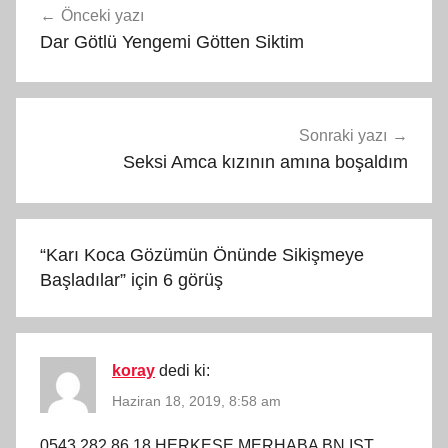
Önceki yazı
gezinmesi
Dar Götlü Yengemi Götten Siktim
Sonraki yazı
Seksi Amca kızının amına boşaldım
“
Karı Koca Gözümün Önünde Sikişmeye
Başladılar
” için 6 görüş
koray
dedi ki:
Haziran 18, 2019, 8:58 am
0543 282 86 18 HERKESE MERHABA BN IST