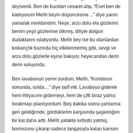
deyiverdi. Ben de bundan cesaret alıp, “Evet ben de
katılıyorum Melih beyin düşüncesine…” diye yarım
yamalak mırıldandım. Neşe, arzu dolu ela gözlerini
benim yeşil gözlerime dikmiş, diliyle dolgun
dudaklarını ıslatıyordu. Melih bey ise bu olanlardan
kıskançlık bazında hiç etkilenmemiş gibi, sevgi ve
arzu dolu gözlerle eşine bakıyor, heyecandan derin
derin soluyordu.
Ben lavabonun yerini sordum. Melih, “Koridorun
sonunda, solda…” diye tarif etti. Lavaboya giderek
hem ihtiyacımı gidermeyi, hem de çifti biraz yalnız
bırakmayı planlıyordum. Beş dakika sonra yanlarına
geri geldiğimde, gördüklerim karşısında şaşkınlığım
bir kat daha arttı. Melih yatakta sırtüstü yatmış,
bornozunu çıkarıp sadece tangasıyla kalan karısını