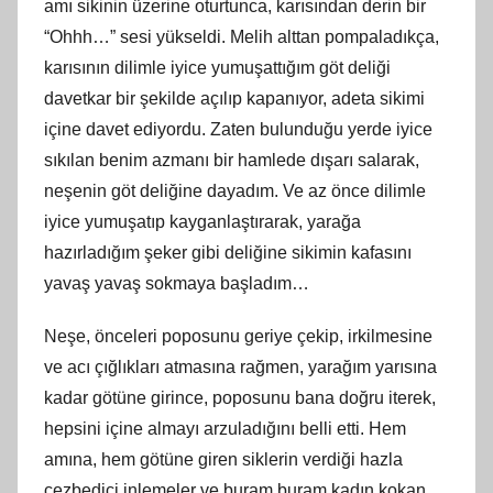
amı sikinin üzerine oturtunca, karısından derin bir
“Ohhh…” sesi yükseldi. Melih alttan pompaladıkça,
karısının dilimle iyice yumuşattığım göt deliği
davetkar bir şekilde açılıp kapanıyor, adeta sikimi
içine davet ediyordu. Zaten bulunduğu yerde iyice
sıkılan benim azmanı bir hamlede dışarı salarak,
neşenin göt deliğine dayadım. Ve az önce dilimle
iyice yumuşatıp kayganlaştırarak, yarağa
hazırladığım şeker gibi deliğine sikimin kafasını
yavaş yavaş sokmaya başladım…
Neşe, önceleri poposunu geriye çekip, irkilmesine
ve acı çığlıkları atmasına rağmen, yarağım yarısına
kadar götüne girince, poposunu bana doğru iterek,
hepsini içine almayı arzuladığını belli etti. Hem
amına, hem götüne giren siklerin verdiği hazla
cezbedici inlemeler ve buram buram kadın kokan