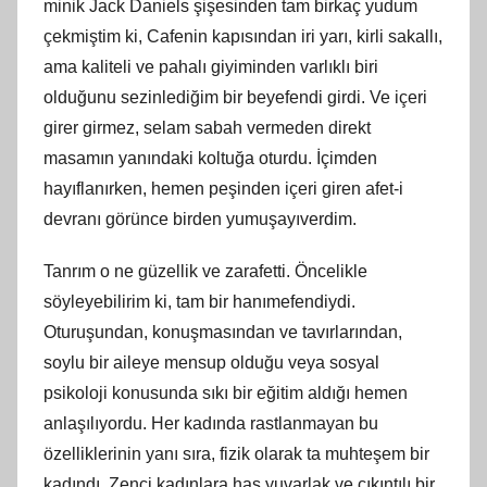
minik Jack Daniels şişesinden tam birkaç yudum
çekmiştim ki, Cafenin kapısından iri yarı, kirli sakallı,
ama kaliteli ve pahalı giyiminden varlıklı biri
olduğunu sezinlediğim bir beyefendi girdi. Ve içeri
girer girmez, selam sabah vermeden direkt
masamın yanındaki koltuğa oturdu. İçimden
hayıflanırken, hemen peşinden içeri giren afet-i
devranı görünce birden yumuşayıverdim.
Tanrım o ne güzellik ve zarafetti. Öncelikle
söyleyebilirim ki, tam bir hanımefendiydi.
Oturuşundan, konuşmasından ve tavırlarından,
soylu bir aileye mensup olduğu veya sosyal
psikoloji konusunda sıkı bir eğitim aldığı hemen
anlaşılıyordu. Her kadında rastlanmayan bu
özelliklerinin yanı sıra, fizik olarak ta muhteşem bir
kadındı. Zenci kadınlara has yuvarlak ve çıkıntılı bir