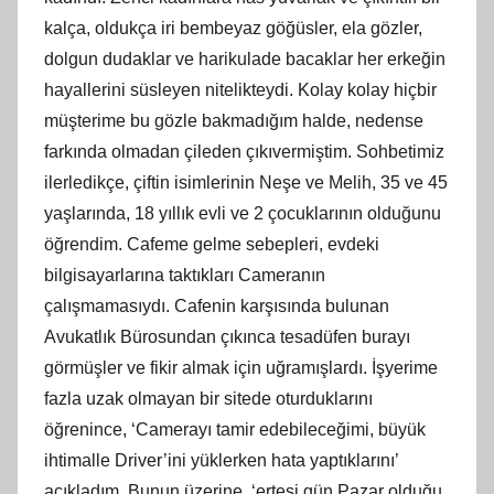
kalça, oldukça iri bembeyaz göğüsler, ela gözler,
dolgun dudaklar ve harikulade bacaklar her erkeğin
hayallerini süsleyen nitelikteydi. Kolay kolay hiçbir
müşterime bu gözle bakmadığım halde, nedense
farkında olmadan çileden çıkıvermiştim. Sohbetimiz
ilerledikçe, çiftin isimlerinin Neşe ve Melih, 35 ve 45
yaşlarında, 18 yıllık evli ve 2 çocuklarının olduğunu
öğrendim. Cafeme gelme sebepleri, evdeki
bilgisayarlarına taktıkları Cameranın
çalışmamasıydı. Cafenin karşısında bulunan
Avukatlık Bürosundan çıkınca tesadüfen burayı
görmüşler ve fikir almak için uğramışlardı. İşyerime
fazla uzak olmayan bir sitede oturduklarını
öğrenince, ‘Camerayı tamir edebileceğimi, büyük
ihtimalle Driver’ini yüklerken hata yaptıklarını’
açıkladım. Bunun üzerine, ‘ertesi gün Pazar olduğu