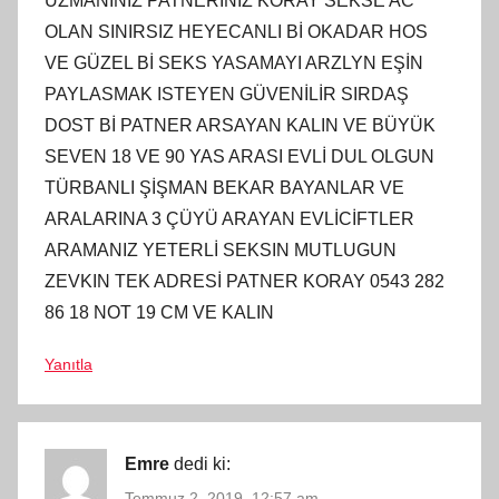
UZMANINIZ PATNERINIZ KORAY SEKSE AC
OLAN SINIRSIZ HEYECANLI Bİ OKADAR HOS
VE GÜZEL Bİ SEKS YASAMAYI ARZLYN EŞİN
PAYLASMAK ISTEYEN GÜVENİLİR SIRDAŞ
DOST Bİ PATNER ARSAYAN KALIN VE BÜYÜK
SEVEN 18 VE 90 YAS ARASI EVLİ DUL OLGUN
TÜRBANLI ŞİŞMAN BEKAR BAYANLAR VE
ARALARINA 3 ÇÜYÜ ARAYAN EVLİCİFTLER
ARAMANIZ YETERLİ SEKSIN MUTLUGUN
ZEVKIN TEK ADRESİ PATNER KORAY 0543 282
86 18 NOT 19 CM VE KALIN
Yanıtla
Emre
dedi ki:
Temmuz 2, 2019, 12:57 am