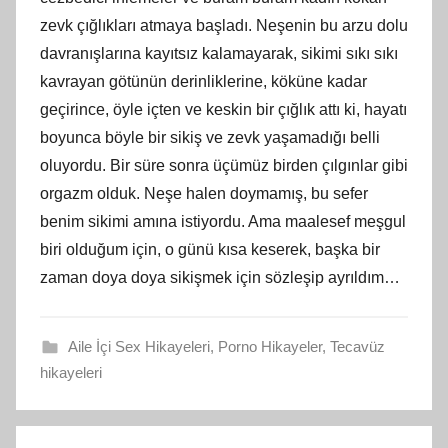
zevk çığlıkları atmaya başladı. Neşenin bu arzu dolu
davranışlarına kayıtsız kalamayarak, sikimi sıkı sıkı
kavrayan götünün derinliklerine, köküne kadar
geçirince, öyle içten ve keskin bir çığlık attı ki, hayatı
boyunca böyle bir sikiş ve zevk yaşamadığı belli
oluyordu. Bir süre sonra üçümüz birden çılgınlar gibi
orgazm olduk. Neşe halen doymamış, bu sefer
benim sikimi amına istiyordu. Ama maalesef meşgul
biri olduğum için, o günü kısa keserek, başka bir
zaman doya doya sikişmek için sözleşip ayrıldım…
Aile İçi Sex Hikayeleri
,
Porno Hikayeler
,
Tecavüz
hikayeleri
Yazı