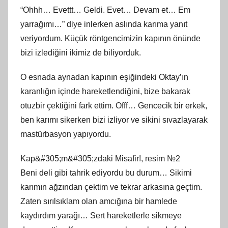
“Ohhh… Evettt… Geldi. Evet… Devam et… Em
yarrağımı…” diye inlerken aslında karıma yanıt
veriyordum. Küçük röntgencimizin kapının önünde
bizi izlediğini ikimiz de biliyorduk.
O esnada aynadan kapının eşiğindeki Oktay’ın
karanlığın içinde hareketlendiğini, bize bakarak
otuzbir çektiğini fark ettim. Offf… Gencecik bir erkek,
ben karımı sikerken bizi izliyor ve sikini sıvazlayarak
mastürbasyon yapıyordu.
Kap&#305;m&#305;zdaki Misafir!, resim №2
Beni deli gibi tahrik ediyordu bu durum… Sikimi
karımın ağzından çektim ve tekrar arkasına geçtim.
Zaten sırılsıklam olan amcığına bir hamlede
kaydırdım yarağı… Sert hareketlerle sikmeye