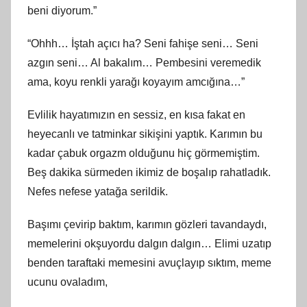
beni diyorum.”
“Ohhh… İştah açıcı ha? Seni fahişe seni… Seni
azgın seni… Al bakalım… Pembesini veremedik
ama, koyu renkli yarağı koyayım amcığına…”
Evlilik hayatımızın en sessiz, en kısa fakat en
heyecanlı ve tatminkar sikişini yaptık. Karımın bu
kadar çabuk orgazm olduğunu hiç görmemiştim.
Beş dakika sürmeden ikimiz de boşalıp rahatladık.
Nefes nefese yatağa serildik.
Başımı çevirip baktım, karımın gözleri tavandaydı,
memelerini okşuyordu dalgın dalgın… Elimi uzatıp
benden taraftaki memesini avuçlayıp sıktım, meme
ucunu ovaladım,