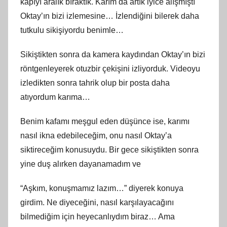
kapıyı aralık bıraktık. Karım da artık iyice alışmıştı
Oktay’ın bizi izlemesine… İzlendiğini bilerek daha
tutkulu sikişiyordu benimle…
Sikiştikten sonra da kamera kaydından Oktay’ın bizi
röntgenleyerek otuzbir çekişini izliyorduk. Videoyu
izledikten sonra tahrik olup bir posta daha
atıyordum karıma…
Benim kafamı meşgul eden düşünce ise, karımı
nasıl ikna edebileceğim, onu nasıl Oktay’a
siktireceğim konusuydu. Bir gece sikiştikten sonra
yine duş alırken dayanamadım ve
“Aşkım, konuşmamız lazım…” diyerek konuya
girdim. Ne diyeceğini, nasıl karşılayacağını
bilmediğim için heyecanlıydım biraz… Ama