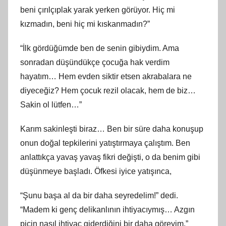
beni çırılçıplak yarak yerken görüyor. Hiç mi
kızmadın, beni hiç mi kıskanmadın?”
“İlk gördüğümde ben de senin gibiydim. Ama
sonradan düşündükçe çocuğa hak verdim
hayatım… Hem evden siktir etsen akrabalara ne
diyeceğiz? Hem çocuk rezil olacak, hem de biz…
Sakin ol lütfen…”
Karım sakinleşti biraz… Ben bir süre daha konuşup
onun doğal tepkilerini yatıştırmaya çalıştım. Ben
anlattıkça yavaş yavaş fikri değişti, o da benim gibi
düşünmeye başladı. Öfkesi iyice yatışınca,
“Şunu başa al da bir daha seyredelim!” dedi.
“Madem ki genç delikanlının ihtiyacıymış… Azgın
piçin nasıl ihtiyaç giderdiğini bir daha göreyim.”