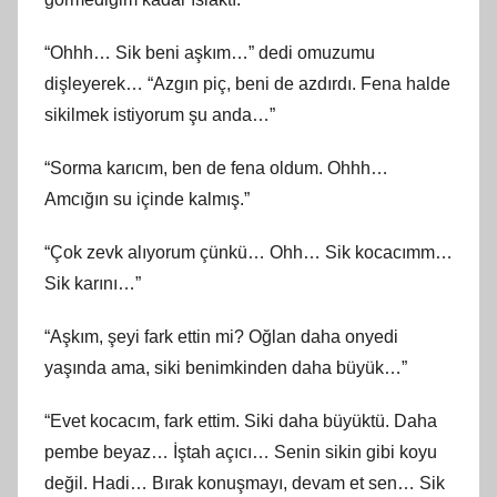
“Ohhh… Sik beni aşkım…” dedi omuzumu
dişleyerek… “Azgın piç, beni de azdırdı. Fena halde
sikilmek istiyorum şu anda…”
“Sorma karıcım, ben de fena oldum. Ohhh…
Amcığın su içinde kalmış.”
“Çok zevk alıyorum çünkü… Ohh… Sik kocacımm…
Sik karını…”
“Aşkım, şeyi fark ettin mi? Oğlan daha onyedi
yaşında ama, siki benimkinden daha büyük…”
“Evet kocacım, fark ettim. Siki daha büyüktü. Daha
pembe beyaz… İştah açıcı… Senin sikin gibi koyu
değil. Hadi… Bırak konuşmayı, devam et sen… Sik