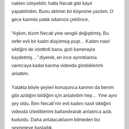
naklen izleyebilir, hatta Necati gibi kayıt
yapabilirdim. Bunu aklımın bir köşesine yazdım. O
gece karımla yatak odamıza çekilince,
“Aşkım, bizim Necati yine sevgili değiştirmiş. Bu
sefer evli bir kadın düşürmüş puşt… Kadını nasıl
siktiğini de izlettirdi bana, gizli kamerayla
kaydetmiş…” diyerek, en ince ayrıntılarına
varıncaya kadar karıma videoda gördüklerimi
anlattım.
Yatakta böyle şeyleri konuşunca karımın da benim
gibi azdığını bildiğim için anlatırdım hep… Yine aynı
şey oldu. Ben Necati’nin evli kadını nasıl siktiğini
videoda izlediklerimi ballandırarak anlatınca azdı,
kudurdu. Daha anlatacaklarım bitmeden biz
sevişmeye başladık.