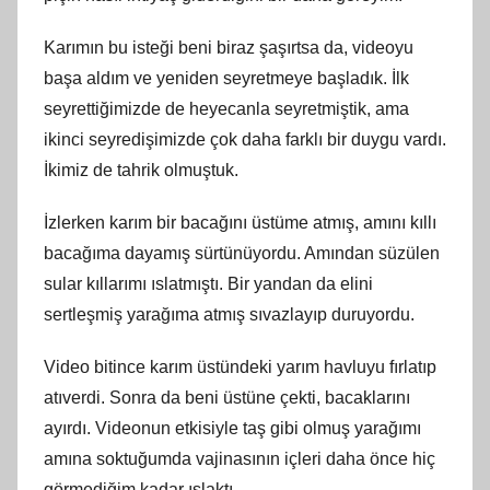
Karımın bu isteği beni biraz şaşırtsa da, videoyu
başa aldım ve yeniden seyretmeye başladık. İlk
seyrettiğimizde de heyecanla seyretmiştik, ama
ikinci seyredişimizde çok daha farklı bir duygu vardı.
İkimiz de tahrik olmuştuk.
İzlerken karım bir bacağını üstüme atmış, amını kıllı
bacağıma dayamış sürtünüyordu. Amından süzülen
sular kıllarımı ıslatmıştı. Bir yandan da elini
sertleşmiş yarağıma atmış sıvazlayıp duruyordu.
Video bitince karım üstündeki yarım havluyu fırlatıp
atıverdi. Sonra da beni üstüne çekti, bacaklarını
ayırdı. Videonun etkisiyle taş gibi olmuş yarağımı
amına soktuğumda vajinasının içleri daha önce hiç
görmediğim kadar ıslaktı.