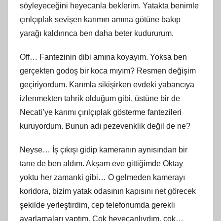
söyleyeceğini heyecanla beklerim. Yatakta benimle
çırılçıplak sevişen karımın amına götüne bakıp
yarağı kaldırınca ben daha beter kudururum.
Off… Fantezinin dibi amına koyayım. Yoksa ben
gerçekten godoş bir koca mıyım? Resmen değişim
geçiriyordum. Karımla sikişirken evdeki yabancıya
izlenmekten tahrik olduğum gibi, üstüne bir de
Necati’ye karımı çırılçıplak gösterme fantezileri
kuruyordum. Bunun adı pezevenklik değil de ne?
Neyse… İş çıkışı gidip kameranın aynısından bir
tane de ben aldım. Akşam eve gittiğimde Oktay
yoktu her zamanki gibi… O gelmeden kamerayı
koridora, bizim yatak odasının kapısını net görecek
şekilde yerleştirdim, cep telefonumda gerekli
ayarlamaları yaptım. Çok heyecanlıydım, çok…