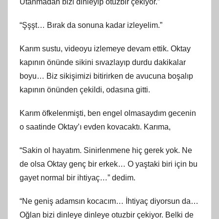
Utanmadan bizi dinleyip otuzbir çekiyor.”
“Şşşt… Bırak da sonuna kadar izleyelim.”
Karım sustu, videoyu izlemeye devam ettik. Oktay
kapının önünde sikini sıvazlayıp durdu dakikalar
boyu… Biz sikişimizi bitirirken de avucuna boşalıp
kapının önünden çekildi, odasına gitti.
Karım öfkelenmişti, ben engel olmasaydım gecenin
o saatinde Oktay’ı evden kovacaktı. Karıma,
“Sakin ol hayatım. Sinirlenmene hiç gerek yok. Ne
de olsa Oktay genç bir erkek… O yaştaki biri için bu
gayet normal bir ihtiyaç…” dedim.
“Ne geniş adamsın kocacım… İhtiyaç diyorsun da…
Oğlan bizi dinleye dinleye otuzbir çekiyor. Belki de