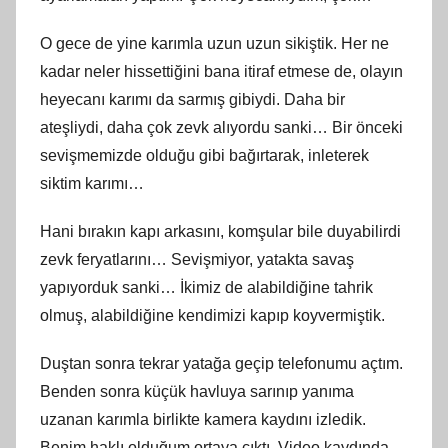
O gece de yine karımla uzun uzun sikiştik. Her ne
kadar neler hissettiğini bana itiraf etmese de, olayın
heyecanı karımı da sarmış gibiydi. Daha bir
ateşliydi, daha çok zevk alıyordu sanki… Bir önceki
sevişmemizde olduğu gibi bağırtarak, inleterek
siktim karımı…
Hani bırakın kapı arkasını, komşular bile duyabilirdi
zevk feryatlarını… Sevişmiyor, yatakta savaş
yapıyorduk sanki… İkimiz de alabildiğine tahrik
olmuş, alabildiğine kendimizi kapıp koyvermiştik.
Duştan sonra tekrar yatağa geçip telefonumu açtım.
Benden sonra küçük havluya sarınıp yanıma
uzanan karımla birlikte kamera kaydını izledik.
Benim haklı olduğum ortaya çıktı. Video kaydında,