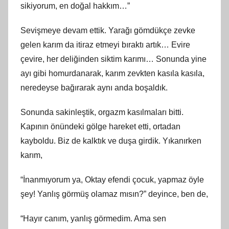
sikiyorum, en doğal hakkım…”
Sevişmeye devam ettik. Yarağı gömdükçe zevke
gelen karım da itiraz etmeyi bıraktı artık… Evire
çevire, her deliğinden siktim karımı… Sonunda yine
ayı gibi homurdanarak, karım zevkten kasıla kasıla,
neredeyse bağırarak aynı anda boşaldık.
Sonunda sakinleştik, orgazm kasılmaları bitti.
Kapının önündeki gölge hareket etti, ortadan
kayboldu. Biz de kalktık ve duşa girdik. Yıkanırken
karım,
“İnanmıyorum ya, Oktay efendi çocuk, yapmaz öyle
şey! Yanlış görmüş olamaz mısın?” deyince, ben de,
“Hayır canım, yanlış görmedim. Ama sen