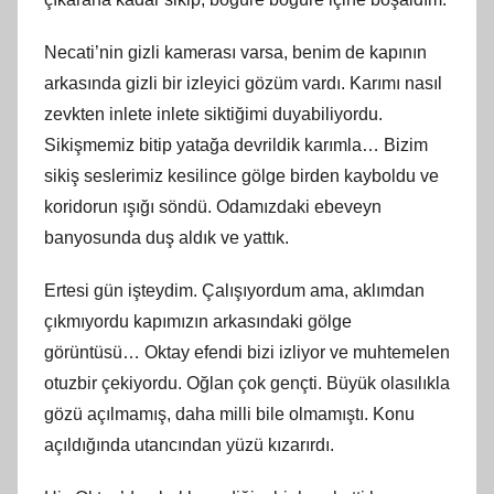
Necati’nin gizli kamerası varsa, benim de kapının
arkasında gizli bir izleyici gözüm vardı. Karımı nasıl
zevkten inlete inlete siktiğimi duyabiliyordu.
Sikişmemiz bitip yatağa devrildik karımla… Bizim
sikiş seslerimiz kesilince gölge birden kayboldu ve
koridorun ışığı söndü. Odamızdaki ebeveyn
banyosunda duş aldık ve yattık.
Ertesi gün işteydim. Çalışıyordum ama, aklımdan
çıkmıyordu kapımızın arkasındaki gölge
görüntüsü… Oktay efendi bizi izliyor ve muhtemelen
otuzbir çekiyordu. Oğlan çok gençti. Büyük olasılıkla
gözü açılmamış, daha milli bile olmamıştı. Konu
açıldığında utancından yüzü kızarırdı.