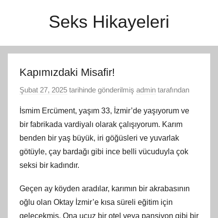
İçeriğe
Seks Hikayeleri
atla
Kapımızdaki Misafir!
Şubat 27, 2025
tarihinde gönderilmiş
admin
tarafından
İsmim Ercüment, yaşım 33, İzmir’de yaşıyorum ve
bir fabrikada vardiyalı olarak çalışıyorum. Karım
benden bir yaş büyük, iri göğüsleri ve yuvarlak
götüyle, çay bardağı gibi ince belli vücuduyla çok
seksi bir kadındır.
Geçen ay köyden aradılar, karımın bir akrabasının
oğlu olan Oktay İzmir’e kısa süreli eğitim için
gelecekmiş. Ona ucuz bir otel veya pansiyon gibi bir