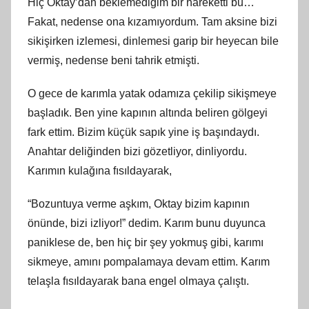
Hiç Oktay’dan beklemediğim bir hareketti bu…
Fakat, nedense ona kızamıyordum. Tam aksine bizi
sikişirken izlemesi, dinlemesi garip bir heyecan bile
vermiş, nedense beni tahrik etmişti.
O gece de karımla yatak odamıza çekilip sikişmeye
başladık. Ben yine kapının altında beliren gölgeyi
fark ettim. Bizim küçük sapık yine iş başındaydı.
Anahtar deliğinden bizi gözetliyor, dinliyordu.
Karımın kulağına fısıldayarak,
“Bozuntuya verme aşkım, Oktay bizim kapının
önünde, bizi izliyor!” dedim. Karım bunu duyunca
paniklese de, ben hiç bir şey yokmuş gibi, karımı
sikmeye, amını pompalamaya devam ettim. Karım
telaşla fısıldayarak bana engel olmaya çalıştı.