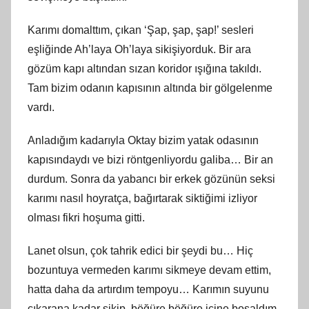
Karımı domalttım, çıkan ‘Şap, şap, şap!’ sesleri
eşliğinde Ah’laya Oh’laya sikişiyorduk. Bir ara
gözüm kapı altından sızan koridor ışığına takıldı.
Tam bizim odanın kapısının altında bir gölgelenme
vardı.
Anladığım kadarıyla Oktay bizim yatak odasının
kapısındaydı ve bizi röntgenliyordu galiba… Bir an
durdum. Sonra da yabancı bir erkek gözünün seksi
karımı nasıl hoyratça, bağırtarak siktiğimi izliyor
olması fikri hoşuma gitti.
Lanet olsun, çok tahrik edici bir şeydi bu… Hiç
bozuntuya vermeden karımı sikmeye devam ettim,
hatta daha da artırdım tempoyu… Karımın suyunu
çıkarana kadar sikip, böğüre böğüre içine boşaldım.