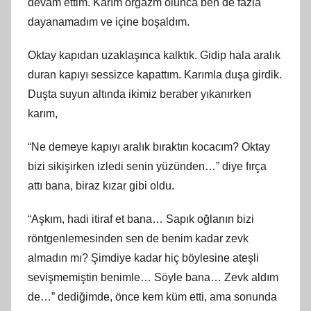
devam ettim. Karım orgazm olunca ben de fazla
dayanamadım ve içine boşaldım.
Oktay kapıdan uzaklaşınca kalktık. Gidip hala aralık
duran kapıyı sessizce kapattım. Karımla duşa girdik.
Duşta suyun altında ikimiz beraber yıkanırken
karım,
“Ne demeye kapıyı aralık bıraktın kocacım? Oktay
bizi sikişirken izledi senin yüzünden…” diye fırça
attı bana, biraz kızar gibi oldu.
“Aşkım, hadi itiraf et bana… Sapık oğlanın bizi
röntgenlemesinden sen de benim kadar zevk
almadın mı? Şimdiye kadar hiç böylesine ateşli
sevişmemiştin benimle… Söyle bana… Zevk aldım
de…” dediğimde, önce kem küm etti, ama sonunda