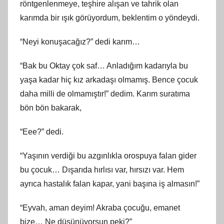
röntgenlenmeye, teşhire alışan ve tahrik olan
karımda bir ışık görüyordum, beklentim o yöndeydi.
“Neyi konuşacağız?” dedi karım…
“Bak bu Oktay çok saf… Anladığım kadarıyla bu
yaşa kadar hiç kız arkadaşı olmamış. Bence çocuk
daha milli de olmamıştır!” dedim. Karım suratıma
bön bön bakarak,
“Eee?” dedi.
“Yaşının verdiği bu azgınlıkla orospuya falan gider
bu çocuk… Dışarıda hırlısı var, hırsızı var. Hem
ayrıca hastalık falan kapar, yani başına iş almasın!”
“Eyvah, aman deyim! Akraba çocuğu, emanet
bize… Ne düşünüyorsun peki?”