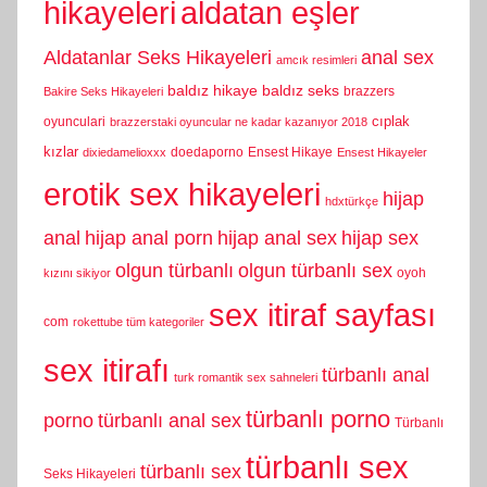
hikayeleri
aldatan eşler
Aldatanlar Seks Hikayeleri
anal sex
amcık resimleri
baldız hikaye
baldız seks
brazzers
Bakire Seks Hikayeleri
cıplak
oyunculari
brazzerstaki oyuncular ne kadar kazanıyor 2018
kızlar
doedaporno
Ensest Hikaye
dixiedamelioxxx
Ensest Hikayeler
erotik sex hikayeleri
hijap
hdxtürkçe
anal
hijap anal porn
hijap anal sex
hijap sex
olgun türbanlı
olgun türbanlı sex
oyoh
kızını sikiyor
sex itiraf sayfası
com
rokettube tüm kategoriler
sex itirafı
türbanlı anal
turk romantik sex sahneleri
türbanlı porno
porno
türbanlı anal sex
Türbanlı
türbanlı sex
türbanlı sex
Seks Hikayeleri