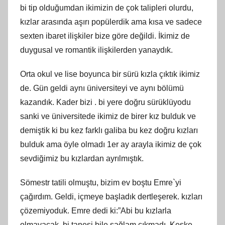
bi tip olduğumdan ikimizin de çok talipleri olurdu,
kızlar arasında aşırı popülerdik ama kısa ve sadece
sexten ibaret ilişkiler bize göre değildi. İkimiz de
duygusal ve romantik ilişkilerden yanaydık.
Orta okul ve lise boyunca bir sürü kızla çıktık ikimiz
de. Gün geldi aynı üniversiteyi ve aynı bölümü
kazandık. Kader bizi . bi yere doğru sürüklüyodu
sanki ve üniversitede ikimiz de birer kız bulduk ve
demiştik ki bu kez farklı galiba bu kez doğru kızları
bulduk ama öyle olmadı 1er ay arayla ikimiz de çok
sevdiğimiz bu kızlardan ayrılmıştık.
Sömestr tatili olmuştu, bizim ev boştu Emre`yi
çağırdım. Geldi, içmeye başladık dertleşerek. kızları
çözemiyoduk. Emre dedi ki:”Abi bu kızlarla
olmayacak, bi tanesi bile sağlam çıkmadı. Keşke