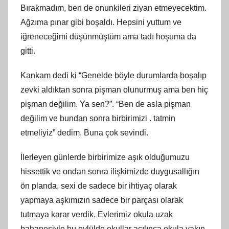
Bırakmadım, ben de onunkileri ziyan etmeyecektim.
Ağzıma pınar gibi boşaldı. Hepsini yuttum ve
iğreneceğimi düşünmüştüm ama tadı hoşuma da
gitti.
Kankam dedi ki “Genelde böyle durumlarda boşalıp
zevki aldıktan sonra pişman olunurmuş ama ben hiç
pişman değilim. Ya sen?”. “Ben de asla pişman
değilim ve bundan sonra birbirimizi . tatmin
etmeliyiz” dedim. Buna çok sevindi.
İlerleyen günlerde birbirimize aşık olduğumuzu
hissettik ve ondan sonra ilişkimizde duygusallığın
ön planda, sexi de sadece bir ihtiyaç olarak
yapmaya aşkımızın sadece bir parçası olarak
tutmaya karar verdik. Evlerimiz okula uzak
bahanesiyle bu eylülde okullar açılınca okula yakın