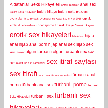
Aldatanlar Seks Hikayeleri
anal sex
amcık resimleri
baldız hikaye
baldız seks
brazzers
Bakire Seks Hikayeleri
cıplak
oyunculari
brazzerstaki oyuncular ne kadar kazanıyor 2018
kızlar
doedaporno
Ensest Hikaye
dixiedamelioxxx
Ensest Hikayeler
erotik sex hikayeleri
hijap
hdxtürkçe
anal
hijap anal porn
hijap anal sex
hijap sex
olgun türbanlı
olgun türbanlı sex
oyoh
kızını sikiyor
sex itiraf sayfası
com
rokettube tüm kategoriler
sex itirafı
türbanlı anal
turk romantik sex sahneleri
türbanlı porno
porno
türbanlı anal sex
Türbanlı
türbanlı sex
türbanlı sex
Seks Hikayeleri
hikayeleri