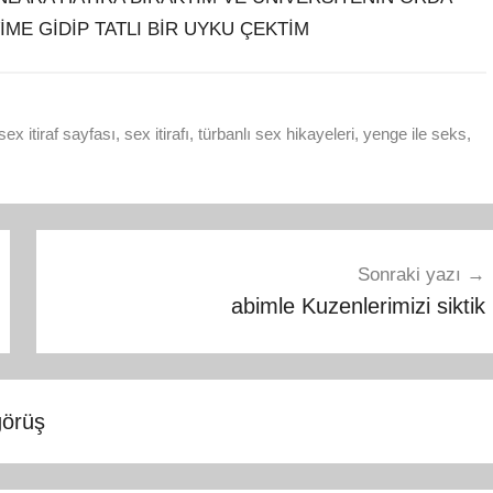
İME GİDİP TATLI BİR UYKU ÇEKTİM
sex itiraf sayfası
,
sex itirafı
,
türbanlı sex hikayeleri
,
yenge ile seks
,
Sonraki yazı
abimle Kuzenlerimizi siktik
 görüş