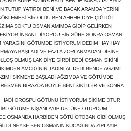
NDA BİR SÜRE SONRA HALİL BENDE SAKSO İSTERİM
 TUTUP YATIRDI BENİ VE BACAK ARAMDA YERİNİ
 KÖKLEMESİ BİR OLDU BEN AHHHH DİYE ÇIĞLIĞI
AĞZIMA SOKTU OSMAN AMIMDA GİDİP GELİRKEN
 ÇEKİYOR İNSANI DİYORDU BİR SÜRE SONRA OSMAN
İM YARAĞINI GÖTÜMDE İSTİYORUM DEDİM HAY HAY
IRMAYA BAŞLADI VE FAZLA ZORLANMADAN DİBİNE
OŞ OLMUŞ LAK DİYE GİRDİ DEDİ OSMAN SİKİNİ
KİMDEN AMCIĞININ TADINI AL DEDİ BENDE AĞZIMI
ĞZIMI SİKMEYE BAŞLADI AĞZIMDA VE GÖTÜMDE
RESMEN BİRAZDA BÖYLE BENİ SİKTİLER VE SONRA
IP HADİ OROSPU GÖTÜNÜ İSTİYORUM SİKİME OTUR
GİBİ GÖTÜME NİŞANLAYIP ÜSTÜNE OTURDUM
NCE OSMANDA HARBİDEN GÖTÜ OTOBAN GİBİ OLMUŞ
ĞİLDİ NEYSE BEN OSMANIN KUCAĞINDA ZIPLAYIP