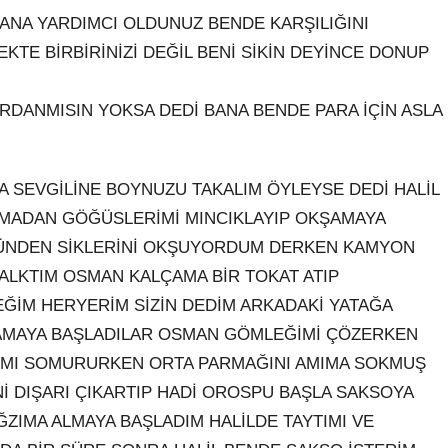
ANA YARDIMCI OLDUNUZ BENDE KARŞILIĞINI
TE BİRBİRİNİZİ DEĞİL BENİ SİKİN DEYİNCE DONUP
DANMISIN YOKSA DEDİ BANA BENDE PARA İÇİN ASLA
A SEVGİLİNE BOYNUZU TAKALIM ÖYLEYSE DEDİ HALİL
ARMADAN GÖĞÜSLERİMİ MINCIKLAYIP OKŞAMAYA
TÜNDEN SİKLERİNİ OKŞUYORDUM DERKEN KAMYON
ALKTIM OSMAN KALÇAMA BİR TOKAT ATIP
ĞİM HERYERİM SİZİN DEDİM ARKADAKİ YATAĞA
KŞAMAYA BAŞLADILAR OSMAN GÖMLEĞİMİ ÇÖZERKEN
ARIMI SOMURURKEN ORTA PARMAĞINI AMIMA SOKMUŞ
Nİ DIŞARI ÇIKARTIP HADİ OROSPU BAŞLA SAKSOYA
ĞZIMA ALMAYA BAŞLADIM HALİLDE TAYTIMI VE