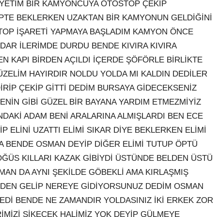
İYETİM BİR KAMYONCUYA OTOSTOP ÇEKİP
PTE BEKLERKEN UZAKTAN BİR KAMYONUN GELDİĞİNİ
TOP İŞARETİ YAPMAYA BAŞLADIM KAMYON ÖNCE
ADAR İLERİMDE DURDU BENDE KIVIRA KIVIRA
N KAPI BİRDEN AÇILDI İÇERDE ŞÖFÖRLE BİRLİKTE
ÜZELİM HAYIRDIR NOLDU YOLDA MI KALDIN DEDİLER
İRİP ÇEKİP GİTTİ DEDİM BURSAYA GİDECEKSENİZ
SENİN GİBİ GÜZEL BİR BAYANA YARDIM ETMEZMİYİZ
DAKİ ADAM BENİ ARALARINA ALMIŞLARDI BEN ECE
ELİNİ UZATTI ELİMİ SIKAR DİYE BEKLERKEN ELİMİ
 BENDE OSMAN DEYİP DİĞER ELİMİ TUTUP ÖPTÜ
GÖĞÜS KILLARI KAZAK GİBİYDİ ÜSTÜNDE BELDEN ÜSTÜ
AN DA AYNI ŞEKİLDE GÖBEKLİ AMA KIRLAŞMIŞ
ERDEN GELİP NEREYE GİDİYORSUNUZ DEDİM OSMAN
LEDİ BENDE NE ZAMANDIR YOLDASINIZ İKİ ERKEK ZOR
İMİZİ SİKECEK HALİMİZ YOK DEYİP GÜLMEYE