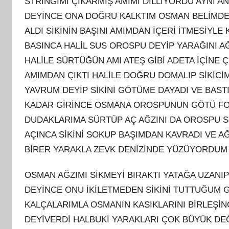
STRİNGİMİ ÇIKARMIŞ AMIMI DİLLİYORDU AYNI A
DEYİNCE ONA DOĞRU KALKTIM OSMAN BELİMDEN
ALDI SİKİNİN BAŞINI AMIMDAN İÇERİ İTMESİYLE
BASINCA HALİL SUS OROSPU DEYİP YARAĞINI 
HALİLE SÜRTÜĞÜN AMI ATEŞ GİBİ ADETA İÇİNE
AMIMDAN ÇIKTI HALİLE DOĞRU DOMALIP SİKİC
YAVRUM DEYİP SİKİNİ GÖTÜME DAYADI VE BAST
KADAR GİRİNCE OSMANA OROSPUNUN GÖTÜ FOLL
DUDAKLARIMA SÜRTÜP AÇ AĞZINI DA OROSPU Sİ
AÇINCA SİKİNİ SOKUP BAŞIMDAN KAVRADI VE A
BİRER YARAKLA ZEVK DENİZİNDE YÜZÜYORDUM 
OSMAN AĞZIMI SİKMEYİ BIRAKTI YATAĞA UZAN
DEYİNCE ONU İKİLETMEDEN SİKİNİ TUTTUĞUM 
KALÇALARIMLA OSMANIN KASIKLARINI BİRLEŞİ
DEYİVERDİ HALBUKİ YARAKLARI ÇOK BÜYÜK DE