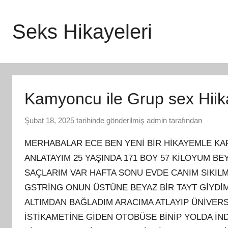
İçeriğe
atla
Seks Hikayeleri
Kamyoncu ile Grup sex Hii
Şubat 18, 2025
tarihinde gönderilmiş
admin
tarafından
MERHABALAR ECE BEN YENİ BİR HİKAYEMLE KA
ANLATAYIM 25 YAŞINDA 171 BOY 57 KİLOYUM BE
SAÇLARIM VAR HAFTA SONU EVDE CANIM SIKILMI
GSTRİNG ONUN ÜSTÜNE BEYAZ BİR TAYT GİYDİ
ALTIMDAN BAĞLADIM ARACIMA ATLAYIP ÜNİVER
İSTİKAMETİNE GİDEN OTOBÜSE BİNİP YOLDA İ