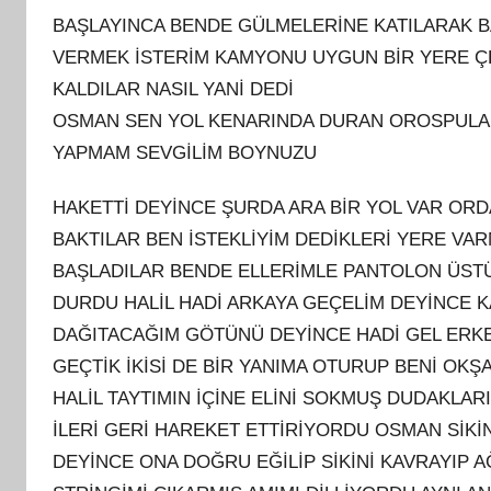
BAŞLAYINCA BENDE GÜLMELERİNE KATILARAK B
VERMEK İSTERİM KAMYONU UYGUN BİR YERE ÇEK
KALDILAR NASIL YANİ DEDİ
OSMAN SEN YOL KENARINDA DURAN OROSPULAR
YAPMAM SEVGİLİM BOYNUZU
HAKETTİ DEYİNCE ŞURDA ARA BİR YOL VAR ORD
BAKTILAR BEN İSTEKLİYİM DEDİKLERİ YERE V
BAŞLADILAR BENDE ELLERİMLE PANTOLON ÜS
DURDU HALİL HADİ ARKAYA GEÇELİM DEYİNCE K
DAĞITACAĞIM GÖTÜNÜ DEYİNCE HADİ GEL ERKE
GEÇTİK İKİSİ DE BİR YANIMA OTURUP BENİ O
HALİL TAYTIMIN İÇİNE ELİNİ SOKMUŞ DUDAKL
İLERİ GERİ HAREKET ETTİRİYORDU OSMAN SİKİ
DEYİNCE ONA DOĞRU EĞİLİP SİKİNİ KAVRAYIP A