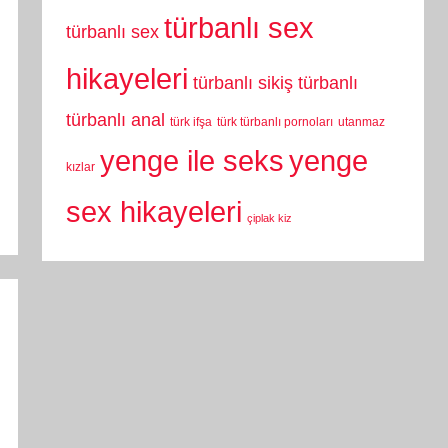
türbanlı sex
türbanlı sex
hikayeleri
türbanlı sikiş
türbanlı
türbanlı anal
türk ifşa
türk türbanlı pornoları
utanmaz
yenge
yenge ile seks
kızlar
sex hikayeleri
çiplak kiz