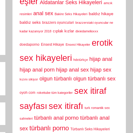
eşler
Aldatanlar Seks Hikayeleri
amcık
anal sex
baldız hikaye
resimleri
Bakire Seks Hikayeleri
baldız seks
brazzers oyunculari
brazzerstaki oyuncular ne
cıplak kızlar
kadar kazanıyor 2018
dixiedamelioxxx
erotik
doedaporno
Ensest Hikaye
Ensest Hikayeler
sex hikayeleri
hijap anal
hdxtürkçe
hijap anal porn
hijap anal sex
hijap sex
olgun türbanlı
olgun türbanlı sex
kızını sikiyor
sex itiraf
oyoh com
rokettube tüm kategoriler
sayfası
sex itirafı
turk romantik sex
türbanlı anal porno
türbanlı anal
sahneleri
türbanlı porno
sex
Türbanlı Seks Hikayeleri