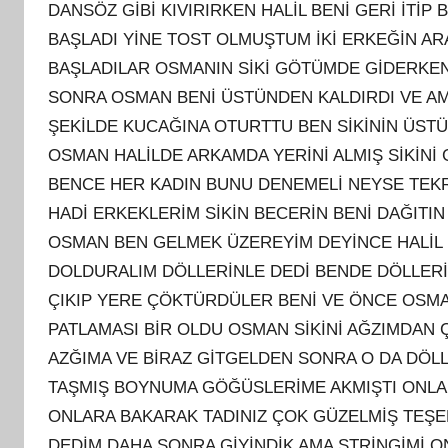
DANSÖZ GİBİ KIVIRIRKEN HALİL BENİ GERİ İTİP
BAŞLADI YİNE TOST OLMUŞTUM İKİ ERKEĞİN ARA
BAŞLADILAR OSMANIN SİKİ GÖTÜMDE GİDERKEN
SONRA OSMAN BENİ ÜSTÜNDEN KALDIRDI VE A
ŞEKİLDE KUCAĞINA OTURTTU BEN SİKİNİN ÜST
OSMAN HALİLDE ARKAMDA YERİNİ ALMIŞ SİKİ
BENCE HER KADIN BUNU DENEMELİ NEYSE TEK
HADİ ERKEKLERİM SİKİN BECERİN BENİ DAĞITIN
OSMAN BEN GELMEK ÜZEREYİM DEYİNCE HALİL 
DOLDURALIM DÖLLERİNLE DEDİ BENDE DÖLLERİ
ÇIKIP YERE ÇÖKTÜRDÜLER BENİ VE ÖNCE OSMA
PATLAMASI BİR OLDU OSMAN SİKİNİ AĞZIMDAN Ç
AZĞIMA VE BİRAZ GİTGELDEN SONRA O DA DÖL
TAŞMIŞ BOYNUMA GÖĞÜSLERİME AKMIŞTI ONLA
ONLARA BAKARAK TADINIZ ÇOK GÜZELMİŞ TEŞ
DEDİM DAHA SONRA GİYİNDİK AMA STRİNGİMİ O