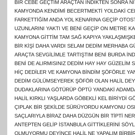
BİR CEBE GEÇTİM ARAÇTAN İNDİKTEN SONRA N
KAMYONDA KENDİMİ BECERTMEKTİ YOLDAKİ CE
FARKETTİĞİM ANDA YOL KENARINA GEÇİP OTOS
UZUNLARINI YAKTI VE BENİ GEÇİP ON METRE K
KAMYONA GİTTİM TAM SAĞ KAPIYA YAKLAŞMIŞKE
BİR KİŞİ DAHA VARDI SELAM DEDİM MERHABA G
ARAÇTA SEVGİLİMLE TARTIŞTIM BENİ BURDA İND
BENİ DE ALIRMISINIZ DEDİM HAY HAY GÜZELİM 
HİÇ DEDİLER VE KAMYONA BİNDİM ŞÖFÖRLE YAN
DEDİM GÜLÜMSEYEREK ŞÖFÖR OLAN HALİL DEYİP 
DUDAKLARINA GÖTÜRÜP ÖPTÜ YANDAKİ ADAMDA
HALİL KIRKLI YAŞLARDA GÖBEKLİ KEL BİRİYDİ 
ÇIPLAK BİR ŞEKİLDE SÜRÜYORDU KAMYONU OSM
SAÇLARIYLA BİRAZ DAHA DÜZGÜN BİR TİPTİ N
ANTEPTEN GELİP İSTANBULA GİTTİKLERİNİ SÖY
OLMUYORMU DEYİNCE HALİL NE YAPALIM BİRBİR