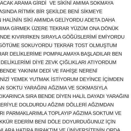
 BACAK ARAMA GİRDİ VE SİKİNİ AMIMA SOKMAYA
SINDA RİTMİK BİR ŞEKİLDE BENİ SİKMEYE
 HALİNİN SİKİ AMIMDA GELİYORDU ADETA DAHA
MIMA GİRMEK ÜZERE TEKRAR YÜZÜM ONA DÖNÜK
ÜNDE KIVIRIRKEN SIRAYLA GÖĞÜSLERİMİ EMİYORDU
Nİ GÖTÜME SOKUYORDU TEKRAR TOST OLMUŞTUM
RAR DELİKLERİME POMPALAMAYA BAŞLADILAR BEN
 DELİKLERİMİ DİYE ZEVK ÇIĞLIKLARI ATIYORDUM
BENDE YAKINIM DEDİ VE FAHİŞE NERENİ
NİZİ YEMEK YUTMAK İSTİYORUM DEYİNCE İÇİMDEN
N SOKTU YARAĞINI AĞZIMA VE SOKMASIYLA
IKARINCA SIRA BENDE DİYEN HALİL DAYADI YARAĞINI
LERİYLE DOLDURDU AĞZIMI DÖLLERİ AĞZIMDAN
RI PARMAKLARIMLA TOPLAYIP AĞZIMA SOKTUM VE
EKKÜR EDERİM BENİ DÖLE DOYURDUĞUNUZ İÇİN
NLARA HATIRA BIRAKTIM VE ÜNİVERSİTENİN ORDA