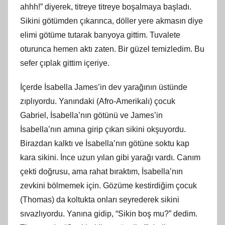
ahhh!” diyerek, titreye titreye boşalmaya başladı.
Sikini götümden çıkarınca, döller yere akmasın diye
elimi götüme tutarak banyoya gittim. Tuvalete
oturunca hemen aktı zaten. Bir güzel temizledim. Bu
sefer çıplak gittim içeriye.
İçerde İsabella James’in dev yarağının üstünde
zıplıyordu. Yanındaki (Afro-Amerikalı) çocuk
Gabriel, İsabella’nın götünü ve James’in
İsabella’nın amına girip çıkan sikini okşuyordu.
Birazdan kalktı ve İsabella’nın götüne soktu kap
kara sikini. İnce uzun yılan gibi yarağı vardı. Canım
çekti doğrusu, ama rahat bıraktım, İsabella’nın
zevkini bölmemek için. Gözüme kestirdiğim çocuk
(Thomas) da koltukta onları seyrederek sikini
sıvazlıyordu. Yanına gidip, “Sikin boş mu?” dedim.