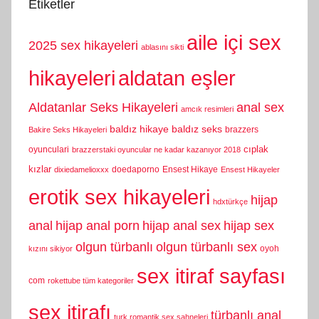
Etiketler
aile içi sex
2025 sex hikayeleri
ablasını sikti
hikayeleri
aldatan eşler
Aldatanlar Seks Hikayeleri
anal sex
amcık resimleri
baldız hikaye
baldız seks
brazzers
Bakire Seks Hikayeleri
cıplak
oyunculari
brazzerstaki oyuncular ne kadar kazanıyor 2018
kızlar
doedaporno
Ensest Hikaye
dixiedamelioxxx
Ensest Hikayeler
erotik sex hikayeleri
hijap
hdxtürkçe
anal
hijap anal porn
hijap anal sex
hijap sex
olgun türbanlı
olgun türbanlı sex
oyoh
kızını sikiyor
sex itiraf sayfası
com
rokettube tüm kategoriler
sex itirafı
türbanlı anal
turk romantik sex sahneleri