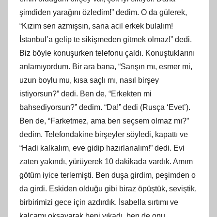
şimdiden yarağını özledim!” dedim. O da gülerek,
“Kızım sen azmışsın, sana acil erkek bulalım!
İstanbul’a gelip te sikişmeden gitmek olmaz!” dedi.
Biz böyle konuşurken telefonu çaldı. Konuştuklarını
anlamıyordum. Bir ara bana, “Sarışın mı, esmer mi,
uzun boylu mu, kısa saçlı mı, nasıl birşey
istiyorsun?” dedi. Ben de, “Erkekten mi
bahsediyorsun?” dedim. “Da!” dedi (Rusça ‘Evet’).
Ben de, “Farketmez, ama ben seçsem olmaz mı?”
dedim. Telefondakine birşeyler söyledi, kapattı ve
“Hadi kalkalım, eve gidip hazırlanalım!” dedi. Evi
zaten yakındı, yürüyerek 10 dakikada vardık. Amım
götüm iyice terlemişti. Ben duşa girdim, peşimden o
da girdi. Eskiden olduğu gibi biraz öpüştük, seviştik,
birbirimizi gece için azdırdık. İsabella sırtımı ve
kalçamı okşayarak beni yıkadı, ben de onu.