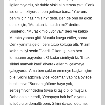
ilgilenmiyordu, bir duble viski alıp terasa çıktı. Cenk
ise onları izliyordu, ben gelince bana, “Yavrum,
benim için hazır mısın?” dedi. Ben de onu da gıcık
etmek için, “Murattan izin aldın mı?” dedim.
Sinirlendi, “Murat kim oluyor ya?” dedi ve kalkıp
Muratın yanına gitti. Muratla kavga ettiler, sonra
Cenk yanıma geldi, beni tutup koltuğa attı, “Kızım
kafan mı iyi senin?” dedi. O konuşurken ben
fermuarını açıyordum. O kadar sinirliydi ki, “Bırak
sikimi manyak karı!” diyerek ellerimi çekmeye
çalışıyordu. Ama ben çoktan emmeye başlamıştım
bile. Sikini ağzımla iyice kocaman yapınca öylece
bıraktım ve “Bundan götüme hayır yok,
sertleşmiyor!” dedim (oysa ki taş gibi olmuştu!).
Daha da sinirlendi, “Orospuya bak be!” diyerek,
tuttuğu gibi domalttı beni. Sikini dayadı götüme,