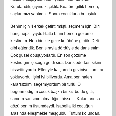
Kurulandık, giyindik, çıktık. Kuaföre gittik hemen,
saçlarımızı yaptırdık. Sonra çocuklarla buluştuk.
Benim için 4 erkek getirttirmişti, seçmem için. Biri
hariç hepsi iyiydi. Hatta birini hemen gözüme
kestirdim. Hep birlikte gece kulübüne girdik. Deli
gibi eğlendik. Ben sırayla dördüyle de dans ettim.
Çok güzel öpüşüyorlardı. En son gözüme
kestirdiğim çocuğa geldi sıra. Dans ederken sikini
hissettiriyordu. Elleriyle kalçamda geziniyor, amımı
yokluyordu. İşini iyi biliyordu. Ama ben halen
kararsızdım, seçemiyordum bir türlü. O
beğenmediğim çocuk başka bir kız buldu gitti,
sanırım şansının olmadığını hissetti. Kalanlarınsa
gözü benim üstümdeydi. İsabella iki çocuğun
arasında elleşmekle meşguldu. Tuttum kolundan,