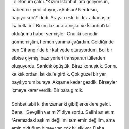
Telefonum çaldı. “Kızım İstanbul’lara geliyorsun,
haberimiz yeni oluyor, aşkolsun! Nerdesin,
napıyorsun?” dedi. Arayan eski bir kız arkadaşım
İsabella idi. Bizim kızlar aramışlar ve İstanbul’da
olduğumu haber vermişler. Onu iki senedir
görmemiştim, hemen yanıma çağırdım. Geldiğinde
ben Cihangir’de bir kahvede oturuyordum. Bol bir
elbise giymiş, bazı yerleri transparan tüllerden
oluşuyordu. Sarıldık öpüştük. Biraz konuştuk. Sonra
kalktık ordan, İstiklal’e girdik. Çok güzel bir yer,
bayılıyorum buraya. Akşama kadar gezdik. Birşeyler
içmeye karar verdik. Bir bara girdik.
Sohbet tabii ki (herzamanki gibi!) erkeklere geldi.
Bana, “Sevgilin var mı?” diye sordu. Salihi anlattım,
“Aramızdaki aşk mı değil mi tam emin değilim, ama
emin olduğum birşey var, çok iyi sikiyor. Daha