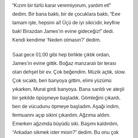
“Kızım bir türlü karar veremiyorum, yardım et!”
dedim. Bir bana baktı, bir de çocuklara baktı, “Eee
tamam işte, hepsini al! Üçü de iyi sikicidir, keyfine
bak! Birazdan James’in evine gideceğiz!” dedi.
Kendi kendime ‘Neden olmasın?’ dedim.
Saat gece 01:00 gibi hep birlikte çıktık ordan,
James’in evine gittik. Boğaz manzaralı bir terası
olan dehşet bir ev. Çok beğendim. Müzik açtık, slow.
Çok sıcaktı, ben banyoya gittim, elimi yüzümü
yıkarken, Murat girdi banyoya. Bana sarıldı ve ateşli
bir şekilde öpüşmeye başladık. Gömleğini çıkardı,
ben de vücudunu öpmeye başladım. Aşağı indim,
fermuarını açıp sikini çıkardım. Ağzıma aldım.
Emerken ağzımda büyüdü siki. Başımı kaldırdım,
“Arkadan sikmek ister misin?” dedim. Bu onu çok