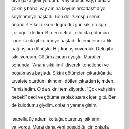
diye gaza getiriyordum. “Vay orospu vay, numara
çekmiş bana, vay amına koyum arkadaş!” diye
söylenmeye başladı. Ben de, “Orospu senin
anandır! Sikeceksen doğru düzgün sik, orospu
çocuğu!” dedim. Birden delirdi, o hırsla götümün
içine kazık gibi girmeye başladı. İnlemelerim artık
bağırışlara dönüştü. Hiç konuşmuyorduk. Deli gibi
sikiliyordum. Götüm acıdan uyuştu. Murat en
sonunda, “Ananı sikiiiiim!” diyerek kenetlendi ve
boşalmaya başladı. Sikini götümden çıkardığında
tuvalete oturdum, ıkındım, dölleri çıkardım içimden.
Temizledim. O da sikini temizliyordu. “Çok vahşisin
bebek!” dedi ve götüme şaplak atarak içeri gitti. Ben
de külodumu giydim, onların yanına gittim.
İsabella üç adamı koltuğa oturtmuş, siklerini
yalıyordu. Murat daha yeni boşaldığı için onlarla