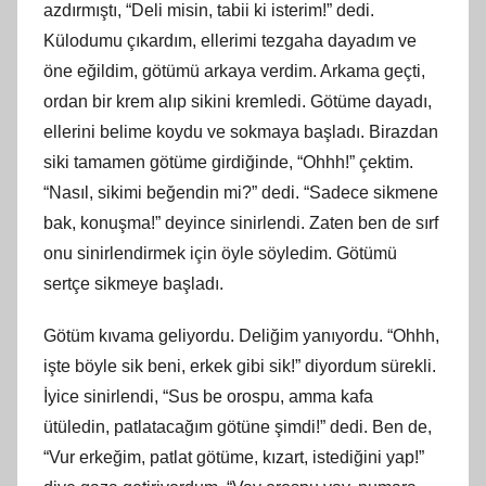
azdırmıştı, “Deli misin, tabii ki isterim!” dedi.
Külodumu çıkardım, ellerimi tezgaha dayadım ve
öne eğildim, götümü arkaya verdim. Arkama geçti,
ordan bir krem alıp sikini kremledi. Götüme dayadı,
ellerini belime koydu ve sokmaya başladı. Birazdan
siki tamamen götüme girdiğinde, “Ohhh!” çektim.
“Nasıl, sikimi beğendin mi?” dedi. “Sadece sikmene
bak, konuşma!” deyince sinirlendi. Zaten ben de sırf
onu sinirlendirmek için öyle söyledim. Götümü
sertçe sikmeye başladı.
Götüm kıvama geliyordu. Deliğim yanıyordu. “Ohhh,
işte böyle sik beni, erkek gibi sik!” diyordum sürekli.
İyice sinirlendi, “Sus be orospu, amma kafa
ütüledin, patlatacağım götüne şimdi!” dedi. Ben de,
“Vur erkeğim, patlat götüme, kızart, istediğini yap!”