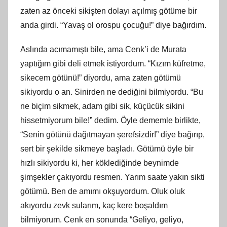
zaten az önceki sikişten dolayı açılmış götüme bir
anda girdi. “Yavaş ol orospu çocuğu!” diye bağırdım.
Aslında acımamıştı bile, ama Cenk’i de Murata
yaptığım gibi deli etmek istiyordum. “Kızım küfretme,
sikecem götünü!” diyordu, ama zaten götümü
sikiyordu o an. Sinirden ne dediğini bilmiyordu. “Bu
ne biçim sikmek, adam gibi sik, küçücük sikini
hissetmiyorum bile!” dedim. Öyle dememle birlikte,
“Senin götünü dağıtmayan şerefsizdir!” diye bağırıp,
sert bir şekilde sikmeye başladı. Götümü öyle bir
hızlı sikiyordu ki, her köklediğinde beynimde
şimşekler çakıyordu resmen. Yarım saate yakın sikti
götümü. Ben de amımı okşuyordum. Oluk oluk
akıyordu zevk sularım, kaç kere boşaldım
bilmiyorum. Cenk en sonunda “Geliyo, geliyo,