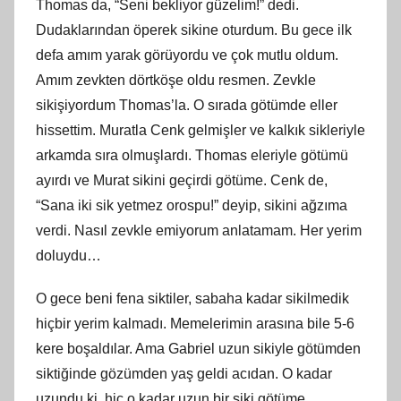
Thomas da, “Seni bekliyor güzelim!” dedi.
Dudaklarından öperek sikine oturdum. Bu gece ilk
defa amım yarak görüyordu ve çok mutlu oldum.
Amım zevkten dörtköşe oldu resmen. Zevkle
sikişiyordum Thomas’la. O sırada götümde eller
hissettim. Muratla Cenk gelmişler ve kalkık sikleriyle
arkamda sıra olmuşlardı. Thomas eleriyle götümü
ayırdı ve Murat sikini geçirdi götüme. Cenk de,
“Sana iki sik yetmez orospu!” deyip, sikini ağzıma
verdi. Nasıl zevkle emiyorum anlatamam. Her yerim
doluydu…
O gece beni fena siktiler, sabaha kadar sikilmedik
hiçbir yerim kalmadı. Memelerimin arasına bile 5-6
kere boşaldılar. Ama Gabriel uzun sikiyle götümden
siktiğinde gözümden yaş geldi acıdan. O kadar
uzundu ki, hiç o kadar uzun bir siki götüme