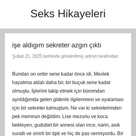
İçeriğe
Seks Hikayeleri
atla
işe aldıgım sekreter azgın çıktı
Şubat 21, 2025
tarihinde gönderilmiş
admin
tarafından
Bundan on onbir sene kadar önce idi. Meslek
hayatıma atılalı daha bir, bir buçuk sene kadar
olmuştu. İşlerimi takip etmek için büromdan
ayrıldığımda gelen gidenle ilgilenmesi ve oyalaması
için bir sekreter tutmuştum. Ne var ki sekreterimden
pek memnun değildim. Lise mezunu ve koca
bekleyen, gudubet bir annesi olan ince, narin, asık
suratlı ve sinirli bir tipti ve hiç de pas vermiyordu. Bir