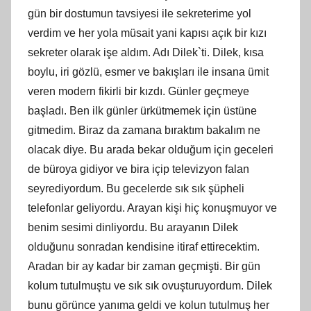
gün bir dostumun tavsiyesi ile sekreterime yol
verdim ve her yola müsait yani kapısı açık bir kızı
sekreter olarak işe aldım. Adı Dilek`ti. Dilek, kısa
boylu, iri gözlü, esmer ve bakışları ile insana ümit
veren modern fikirli bir kızdı. Günler geçmeye
başladı. Ben ilk günler ürkütmemek için üstüne
gitmedim. Biraz da zamana bıraktım bakalım ne
olacak diye. Bu arada bekar olduğum için geceleri
de büroya gidiyor ve bira içip televizyon falan
seyrediyordum. Bu gecelerde sık sık şüpheli
telefonlar geliyordu. Arayan kişi hiç konuşmuyor ve
benim sesimi dinliyordu. Bu arayanın Dilek
olduğunu sonradan kendisine itiraf ettirecektim.
Aradan bir ay kadar bir zaman geçmişti. Bir gün
kolum tutulmuştu ve sık sık ovuşturuyordum. Dilek
bunu görünce yanıma geldi ve kolun tutulmuş her