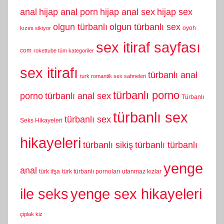
anal
hijap anal porn
hijap anal sex
hijap sex
olgun türbanlı
olgun türbanlı sex
oyoh
kızını sikiyor
sex itiraf sayfası
com
rokettube tüm kategoriler
sex itirafı
türbanlı anal
turk romantik sex sahneleri
türbanlı porno
porno
türbanlı anal sex
Türbanlı
türbanlı sex
türbanlı sex
Seks Hikayeleri
hikayeleri
türbanlı sikiş
türbanlı türbanlı
yenge
anal
türk ifşa
türk türbanlı pornoları
utanmaz kızlar
yenge sex hikayeleri
ile seks
çiplak kiz