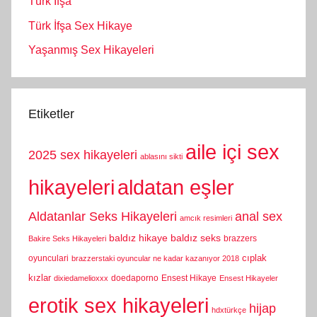
Türk İfşa
Türk İfşa Sex Hikaye
Yaşanmış Sex Hikayeleri
Etiketler
aile içi sex
2025 sex hikayeleri
ablasını sikti
hikayeleri
aldatan eşler
Aldatanlar Seks Hikayeleri
anal sex
amcık resimleri
baldız hikaye
baldız seks
brazzers
Bakire Seks Hikayeleri
cıplak
oyunculari
brazzerstaki oyuncular ne kadar kazanıyor 2018
kızlar
doedaporno
Ensest Hikaye
dixiedamelioxxx
Ensest Hikayeler
erotik sex hikayeleri
hijap
hdxtürkçe