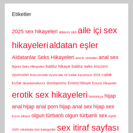
Etiketler
aile içi sex
2025 sex hikayeleri
ablasını sikti
hikayeleri
aldatan eşler
Aldatanlar Seks Hikayeleri
anal sex
amcık resimleri
baldız hikaye
baldız seks
brazzers
Bakire Seks Hikayeleri
cıplak
oyunculari
brazzerstaki oyuncular ne kadar kazanıyor 2018
kızlar
doedaporno
Ensest Hikaye
dixiedamelioxxx
Ensest Hikayeler
erotik sex hikayeleri
hijap
hdxtürkçe
anal
hijap anal porn
hijap anal sex
hijap sex
olgun türbanlı
olgun türbanlı sex
oyoh
kızını sikiyor
sex itiraf sayfası
com
rokettube tüm kategoriler