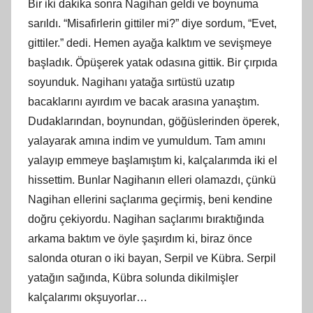
Bir iki dakika sonra Nagihan geldi ve boynuma
sarıldı. “Misafirlerin gittiler mi?” diye sordum, “Evet,
gittiler.” dedi. Hemen ayağa kalktım ve sevişmeye
başladık. Öpüşerek yatak odasına gittik. Bir çırpıda
soyunduk. Nagihanı yatağa sırtüstü uzatıp
bacaklarını ayırdım ve bacak arasına yanaştım.
Dudaklarından, boynundan, göğüslerinden öperek,
yalayarak amına indim ve yumuldum. Tam amını
yalayıp emmeye başlamıştım ki, kalçalarımda iki el
hissettim. Bunlar Nagihanın elleri olamazdı, çünkü
Nagihan ellerini saçlarıma geçirmiş, beni kendine
doğru çekiyordu. Nagihan saçlarımı bıraktığında
arkama baktım ve öyle şaşırdım ki, biraz önce
salonda oturan o iki bayan, Serpil ve Kübra. Serpil
yatağın sağında, Kübra solunda dikilmişler
kalçalarımı okşuyorlar…