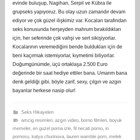
evinde buluşup, Nagihan, Serpil ve Kübra ile
grupseks yapıyoruz. Bu olay uzun zamandır devam
ediyor ve çok güzel ilişkimiz var. Kocaları tarafından
seks konusunda herşeyden mahrum bırakıldıkları
için, her seferinde çok vahşi ve sert sikişiyorlar.
Kocalarının veremediğini bende buldukları için de
beni kaçırmak istemiyorlar, kıymetimi biliyorlar.
Doğumgünümde, üçü ortaklaşa 2.500 Euro
değerinde bir saat hediye ettiler bana. Umarım bana
denk geldiği gibi, böyle zarif, sexy, çılgın ve azgın
bayanlar herkese nasip olur!
Seks Hikayeleri
amcig resimleri
,
azgın video
,
borno filmleri
,
boyuk
memeler
,
en guzel porna izle
,
fil necati porno
,
in
pornosu
,
katya churinova
,
lauren wamble porn
,
melek