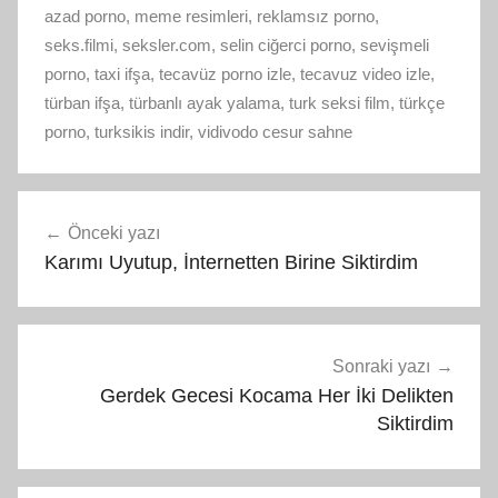
azad porno
,
meme resimleri
,
reklamsız porno
,
seks.filmi
,
seksler.com
,
selin ciğerci porno
,
sevişmeli
porno
,
taxi ifşa
,
tecavüz porno izle
,
tecavuz video izle
,
türban ifşa
,
türbanlı ayak yalama
,
turk seksi film
,
türkçe
porno
,
turksikis indir
,
vidivodo cesur sahne
Yazı
Önceki yazı
gezinmesi
Karımı Uyutup, İnternetten Birine Siktirdim
Sonraki yazı
Gerdek Gecesi Kocama Her İki Delikten
Siktirdim