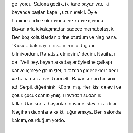
geliyordu. Salona geçtik, iki tane bayan var, iki
bayanda başları kapalı, uzun etekli. Öyle
hanımefendice oturuyorlar ve kahve içiyorlar.
Bayanlarla tokalaşmadan sadece merhabalaştık.
Ben boş koltuklardan birine oturdum ve Nagihana,
“Kusura bakmayın misafirlerin olduğunu
bilmiyordum. Rahatsız etmeyim.” dedim. Nagihan
da, “Veli bey, bayan arkadaşlar öylesine çalkapı
kahve içmeye gelmişler, birazdan gidecekler.” dedi
ve bana da kahve ikram etti. Bayanlardan birisinin
adı Serpil, diğerininki Kübra imiş. Her ikisi de evli ve
çoluk çocuk sahibiymiş. Havadan sudan iki
lafladıktan sonra bayanlar müsade isteyip kalktılar.
Nagihan da onlarla kalktı, uğurlamaya. Ben salonda
kaldım, oturduğum yerde.