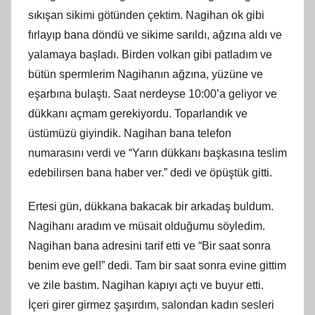
sıkışan sikimi götünden çektim. Nagihan ok gibi
fırlayıp bana döndü ve sikime sarıldı, ağzına aldı ve
yalamaya başladı. Birden volkan gibi patladım ve
bütün spermlerim Nagihanın ağzına, yüzüne ve
eşarbına bulaştı. Saat nerdeyse 10:00’a geliyor ve
dükkanı açmam gerekiyordu. Toparlandık ve
üstümüzü giyindik. Nagihan bana telefon
numarasını verdi ve “Yarın dükkanı başkasına teslim
edebilirsen bana haber ver.” dedi ve öpüştük gitti.
Ertesi gün, dükkana bakacak bir arkadaş buldum.
Nagihanı aradım ve müsait olduğumu söyledim.
Nagihan bana adresini tarif etti ve “Bir saat sonra
benim eve gel!” dedi. Tam bir saat sonra evine gittim
ve zile bastım. Nagihan kapıyı açtı ve buyur etti.
İçeri girer girmez şaşırdım, salondan kadın sesleri