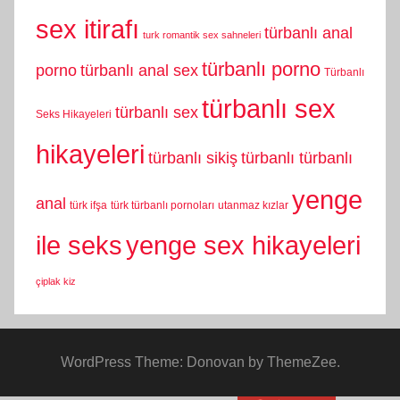
sex itirafı
türbanlı anal
turk romantik sex sahneleri
türbanlı porno
porno
türbanlı anal sex
Türbanlı
türbanlı sex
türbanlı sex
Seks Hikayeleri
hikayeleri
türbanlı sikiş
türbanlı türbanlı
yenge
anal
türk ifşa
türk türbanlı pornoları
utanmaz kızlar
yenge sex hikayeleri
ile seks
çiplak kiz
WordPress Theme: Donovan by ThemeZee.