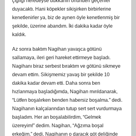
çığlığı neredeyse dükkanın önünden geçenler
duyacaktı. Hani köpekler sikişirken birbirlerine
kenetlenirler ya, biz de aynen öyle kenetlenmiş bir
şekilde, üzerine abandım. İki dakika kadar öyle
kaldık.
Az sonra baktım Nagihan yavaşca götünü
sallamaya, ileri geri hareket ettirmeye başladı.
Nagihanı biraz serbest bıraktım ve götünü sikmeye
devam ettim. Sikişmemiz yavaş bir şekilde 10
dakika kadar devam etti. Daha sonra ben
hızlanmaya başladığımda, Nagihan mırıldanarak,
“Lütfen boşalırken benden habersiz boşalma.” dedi.
Nagihanın kalçalarından tutup sert sert vurdurmaya
başladım. Her an boşalabilirdim, “Gelmek
üzereyim!” dedim. Nagihan, “Ağzıma boşal
erkeğim.” dedi. Nagihanın o daracık göt deliğinde