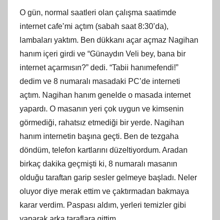
O gün, normal saatleri olan çalışma saatimde
internet cafe’mi açtım (sabah saat 8:30’da),
lambaları yaktım. Ben dükkanı açar açmaz Nagihan
hanım içeri girdi ve “Günaydın Veli bey, bana bir
internet açarmısın?” dedi. “Tabii hanımefendi!”
dedim ve 8 numaralı masadaki PC’de interneti
açtım. Nagihan hanım genelde o masada internet
yapardı. O masanın yeri çok uygun ve kimsenin
görmediği, rahatsız etmediği bir yerde. Nagihan
hanım internetin başına geçti. Ben de tezgaha
döndüm, telefon kartlarını düzeltiyordum. Aradan
birkaç dakika geçmişti ki, 8 numaralı masanın
olduğu taraftan garip sesler gelmeye başladı. Neler
oluyor diye merak ettim ve çaktırmadan bakmaya
karar verdim. Paspası aldım, yerleri temizler gibi
yaparak arka taraflara gittim.