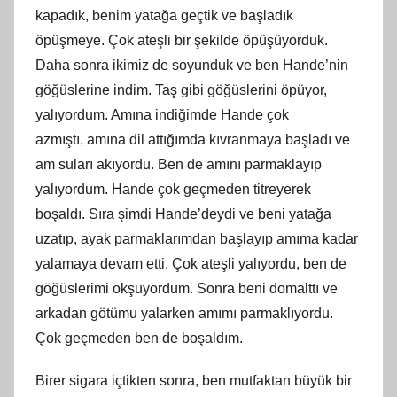
kapadık, benim yatağa geçtik ve başladık
öpüşmeye. Çok ateşli bir şekilde öpüşüyorduk.
Daha sonra ikimiz de soyunduk ve ben Hande’nin
göğüslerine indim. Taş gibi göğüslerini öpüyor,
yalıyordum. Amına indiğimde Hande çok
azmıştı,
am
ına dil attığımda kıvranmaya başladı ve
am suları akıyordu. Ben de
am
ını parmaklayıp
yalıyordum. Hande çok geçmeden titreyerek
boşaldı. Sıra şimdi Hande’deydi ve beni yatağa
uzatıp, ayak parmaklarımdan başlayıp
am
ıma kadar
yalamaya devam etti. Çok ateşli yalıyordu, ben de
göğüslerimi okşuyordum. Sonra beni domalttı ve
arkadan götümu yalarken
am
ımı parmaklıyordu.
Çok geçmeden ben de boşaldım.
Birer sigara içtikten sonra, ben mutfaktan büyük bir