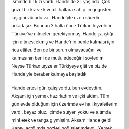
isminde bir kızı vardı. Hande de 21 yaşında. Çok
güzel bir kız ve kıvrımlı hatlara sahip, iri göğüsleri,
taş gibi vücudu var. Hande’yle uzun süredir
arkadaşız. Bundan 3 hafta önce Türkan teyzelerin
Türkiye’ye gitmeleri gerekiyormuş. Hande çalıştığı
için gitmeycekmiş ve Hande’nin benle kalması için
rica ettiler. Ben de bir sorun olmayacağını ve
kalmasının beni de mutlu edeceğini söyledim.
Neyse Türkan teyzeler Türkiyeye gitti ve biz de
Hande’yle beraber kalmaya başladık.
Hande ertesi gün çalışıyordu, ben evdeydim.
Akş
am
için yemek hazırladım ve içki aldım. Tüm
gün evde olduğum için üzerimde ev hali kıyafetlerim
vardı, beyaz bluz, içimde sutyen yoktu ve altımda
mini etek ve tanga giymiş
tim
. Akş
am
Hande geldi.
Kapıyı açtığımda gözleri göğüslerimdeydi. Yemek