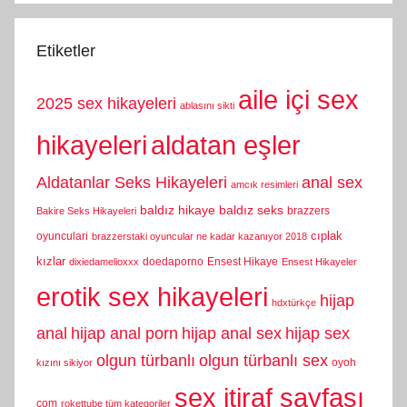
Etiketler
aile içi sex
2025 sex hikayeleri
ablasını sikti
hikayeleri
aldatan eşler
Aldatanlar Seks Hikayeleri
anal sex
amcık resimleri
baldız hikaye
baldız seks
brazzers
Bakire Seks Hikayeleri
cıplak
oyunculari
brazzerstaki oyuncular ne kadar kazanıyor 2018
kızlar
doedaporno
Ensest Hikaye
dixiedamelioxxx
Ensest Hikayeler
erotik sex hikayeleri
hijap
hdxtürkçe
anal
hijap anal porn
hijap anal sex
hijap sex
olgun türbanlı
olgun türbanlı sex
oyoh
kızını sikiyor
sex itiraf sayfası
com
rokettube tüm kategoriler