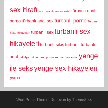
sex itirafı
türbanlı anal
turk romantik sex sahneleri
türbanlı porno
porno
türbanlı anal sex
Türbanlı
türbanlı sex
türbanlı sex
Seks Hikayeleri
hikayeleri
türbanlı sikiş
türbanlı türbanlı
yenge
anal
türk ifşa
türk türbanlı pornoları
utanmaz kızlar
yenge sex hikayeleri
ile seks
çiplak kiz
WordPress Theme: Donovan by ThemeZee.