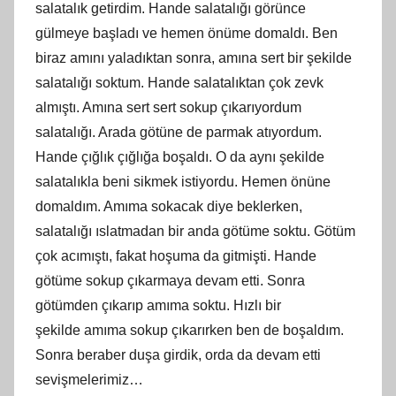
salatalık getirdim. Hande salatalığı görünce
gülmeye başladı ve hemen önüme domaldı. Ben
biraz
am
ını yaladıktan sonra, amına sert bir şekilde
salatalığı soktum. Hande salatalıktan çok zevk
almıştı. Amına sert sert sokup çıkarıyordum
salatalığı. Arada götüne de parmak atıyordum.
Hande çığlık çığlığa boşaldı. O da aynı şekilde
salatalıkla beni sikmek istiyordu. Hemen önüne
domaldım. Amıma sokacak diye beklerken,
salatalığı ıslatmadan bir anda götüme soktu. Götüm
çok acımıştı, fakat hoşuma da gitmişti. Hande
götüme sokup çıkarmaya devam etti. Sonra
götümden çıkarıp
am
ıma soktu. Hızlı bir
şekilde
am
ıma sokup çıkarırken ben de boşaldım.
Sonra beraber duşa girdik, orda da devam etti
sevişmelerimiz…