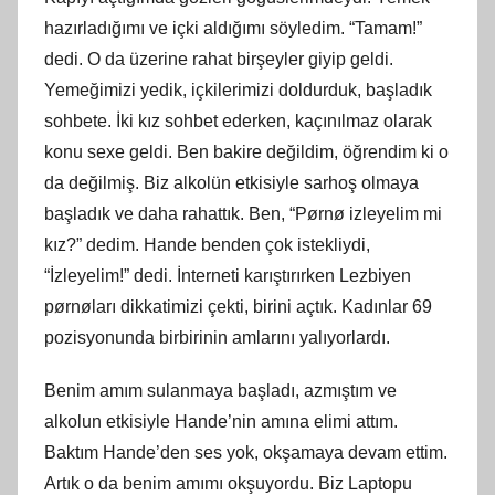
hazırladığımı ve içki aldığımı
söyledim
. “Tamam!”
dedi. O da üzerine rahat birşeyler giyip geldi.
Yemeğimizi yedik, içkilerimizi doldurduk, başladık
sohbete. İ
ki
kız sohbet ederken, kaçınılmaz olarak
konu sexe geldi. Ben bakire değildim, öğrendim
ki
o
da değilmiş. Biz alkolün etkisiyle sarhoş olmaya
başladık ve daha rahattık. Ben, “Pørnø izleyelim mi
kız?” dedim. Hande benden çok istekliydi,
“İzleyelim!” dedi. İnterneti karıştırırken Lezbiyen
pørnøları dikkatimizi çekti, birini açtık. Kadınlar 69
pozisyonunda birbirinin amlarını yalıyorlardı.
Benim
am
ım sulanmaya başladı, azmıştım ve
alkolun etkisiyle Hande’nin amına elimi attım.
Baktım Hande’den ses yok, okşamaya devam ettim.
Artık o da benim
am
ımı okşuyordu. Biz Laptopu