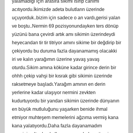
yalamadığı için arasıra sikimi ısırıp canımı
acıtıyordu.İkimizde adeta bulutların üzerinde
uçuyorduk..bizim için sadece o an vardı,gerisi yalan
ve boştu..Nermin 69 pozisyonundayken ters dönüp
yüzünü bana çevirdi artık amı sikimin üzerindeydi
heyecandan tir tir titriyor amını sikime bir değdirip bir
çekiyordu bu duruma fazla dayanamamış olacakki
iri ve kalın yarağımın üzerine yavaş yavaş
oturdu.Sikim amına köküne kadar girince derin bir
ohhh çekip vahşi bir kısrak gibi sikimin üzerinde
raksetmeye başladı.Yarağım amının en derin
yerlerine kadar ulaşıyor nermini zevkten
kudurtuyordu bir yandan sikimin üzerinde dünyanın
en büyük mutluluğunu yaşarken benide ihmal
etmiyor muhteşem memelerini ağzıma vermiş kana
kana yalatıyordu.Daha fazla dayanamadım