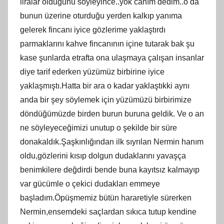
liralar olduğunu söyleyince..yok canım dedim..o da
bunun üzerine oturduğu yerden kalkıp yanıma
gelerek fincanı iyice gözlerime yaklaştırdı
parmaklarını kahve fincanının içine tutarak bak şu
kase şunlarda etrafta ona ulaşmaya çalışan insanlar
diye tarif ederken yüzümüz birbirine iyice
yaklaşmıştı.Hatta bir ara o kadar yaklaştıkki aynı
anda bir şey söylemek için yüzümüzü birbirimize
döndüğümüzde birden burun buruna geldik. Ve o an
ne söyleyeceğimizi unutup o şekilde bir süre
donakaldık.Şaşkınlığından ilk sıyrılan Nermin hanım
oldu,gözlerini kısıp dolgun dudaklarını yavaşça
benimkilere değdirdi bende buna kayıtsız kalmayıp
var gücümle o çekici dudakları emmeye
başladım.Öpüşmemiz bütün hararetiyle sürerken
Nermin,ensemdeki saçlardan sıkıca tutup kendine