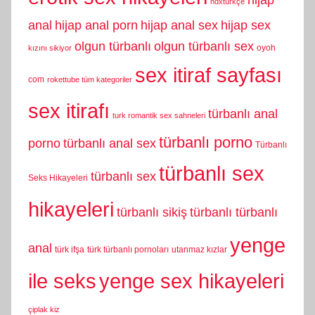
hijap
hdxtürkçe
anal
hijap anal porn
hijap anal sex
hijap sex
olgun türbanlı
olgun türbanlı sex
oyoh
kızını sikiyor
sex itiraf sayfası
com
rokettube tüm kategoriler
sex itirafı
türbanlı anal
turk romantik sex sahneleri
türbanlı porno
porno
türbanlı anal sex
Türbanlı
türbanlı sex
türbanlı sex
Seks Hikayeleri
hikayeleri
türbanlı sikiş
türbanlı türbanlı
yenge
anal
türk ifşa
türk türbanlı pornoları
utanmaz kızlar
yenge sex hikayeleri
ile seks
çiplak kiz