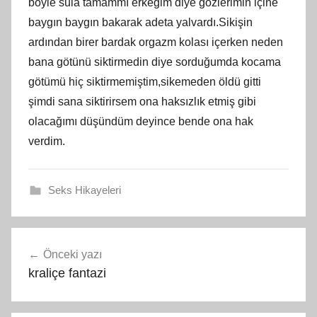
böyle sula tamammı erkeğim diye gözlerimin içine
baygın baygın bakarak adeta yalvardı.Sikişin
ardından birer bardak orgazm kolası içerken neden
bana götünü siktirmedin diye sorduğumda kocama
götümü hiç siktirmemiştim,sikemeden öldü gitti
şimdi sana siktirirsem ona haksızlık etmiş gibi
olacağımı düşündüm deyince bende ona hak
verdim.
Seks Hikayeleri
Yazı
Önceki yazı
gezinmesi
kraliçe fantazi