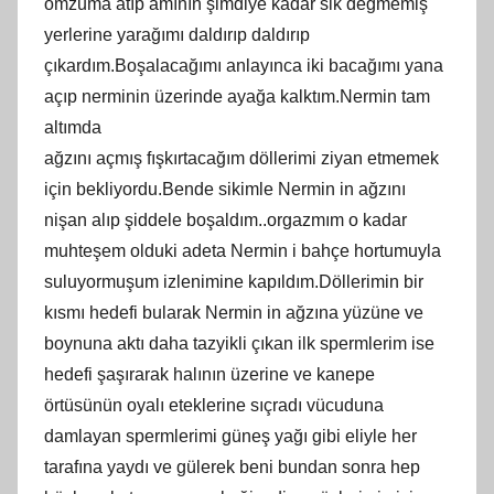
omzuma atıp amının şimdiye kadar sik değmemiş
yerlerine yarağımı daldırıp daldırıp
çıkardım.Boşalacağımı anlayınca iki bacağımı yana
açıp nerminin üzerinde ayağa kalktım.Nermin tam
altımda
ağzını açmış fışkırtacağım döllerimi ziyan etmemek
için bekliyordu.Bende sikimle Nermin in ağzını
nişan alıp şiddele boşaldım..orgazmım o kadar
muhteşem olduki adeta Nermin i bahçe hortumuyla
suluyormuşum izlenimine kapıldım.Döllerimin bir
kısmı hedefi bularak Nermin in ağzına yüzüne ve
boynuna aktı daha tazyikli çıkan ilk spermlerim ise
hedefi şaşırarak halının üzerine ve kanepe
örtüsünün oyalı eteklerine sıçradı vücuduna
damlayan spermlerimi güneş yağı gibi eliyle her
tarafına yaydı ve gülerek beni bundan sonra hep