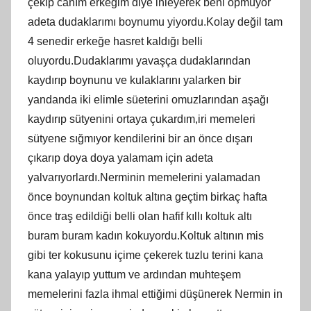
çekip canım erkeğim diye inleyerek beni öpmüyor
adeta dudaklarımı boynumu yiyordu.Kolay değil tam
4 senedir erkeğe hasret kaldığı belli
oluyordu.Dudaklarımı yavaşça dudaklarından
kaydırıp boynunu ve kulaklarını yalarken bir
yandanda iki elimle süeterini omuzlarından aşağı
kaydırıp sütyenini ortaya çukardım,iri memeleri
sütyene sığmıyor kendilerini bir an önce dışarı
çıkarıp doya doya yalamam için adeta
yalvarıyorlardı.Nerminin memelerini yalamadan
önce boynundan koltuk altına geçtim birkaç hafta
önce traş edildiği belli olan hafif kıllı koltuk altı
buram buram kadın kokuyordu.Koltuk altının mis
gibi ter kokusunu içime çekerek tuzlu terini kana
kana yalayıp yuttum ve ardından muhteşem
memelerini fazla ihmal ettiğimi düşünerek Nermin in