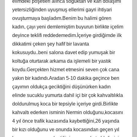
elimdeki poşetleri alınca soğuktan ve kan dolaşımı
yetersizliğinden uyuşmuş ellerimi gayri ihtiyari
ovuşturmaya başladım.Benim bu halimi gören
kadın, çayı yeni demlemiştim buyurun birlikte içelim
deyince teklifi reddedemedim.İçeriye girdiğimde ilk
dikkatimi çeken şey hafif bir lavanta
kokusuydu..beni salona davet edip yumuşak bir
koltuğa oturtarak arkama da işlemeli bir yastık
koydu.Gerçekten hizmet etmesini seven çok cana
yakın bir kadındı.Aradan 5-10 dakika geçince ben
çayımın oldukça geciktiğini düşünürken kadın
elinde sucuklu yumurta dahil içi bir çok kahvaltılıkla
doldurulmuş koca bir tepsiyle içeriye girdi.Birlikte
kahvaltı ederken isminin Nermin olduğunu,kocasını
4 yıl önce trafik kazasında kaybettiğini,26 yaşında
bir kızı olduğunu ve onunda kocasından geçen yıl