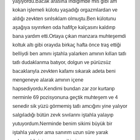
yaşıyordu.Bacak arasına indiğimde mis gibi am
kokan işlemeli külotu yaşadığı orgazmlardan ve
aldığı zevkten sırılsıklam olmuştu.Ben külotunu
aşağıya sıyırırken oda hafifçe kalçasını kaldırıp
bana yardım etti.Ortaya çıkan manzara muhteşemdi
koltuk altı gibi orayıda birkaç hafta önce traş ettiği
belliydi ben amını iştahla yalarken amının kılları tatlı
tatlı dudaklarıma batıyor, dolgun ve pürüzsüz
bacaklarıyla zevkten kafamı sıkarak adeta beni
mengeneye alarak amının içene
hapsediyordu.Kendimi bundan zar zor kurtarıp
nerminle 69 pozisyonuna geçtik muhteşem ve 4
senedir sik yüzü görmemiş tatlı amcığını yine yalıyor
salgıladığı bütün zevk sıvılarını iştahla yalayıp
yutuyordum.Nerminde benim sikimi büyük bir
iştahla yalıyor ama sanırım uzun süre yarak