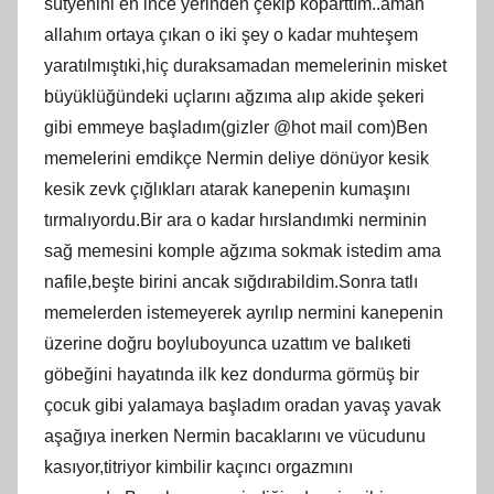
sütyenini en ince yerinden çekip koparttım..aman
allahım ortaya çıkan o iki şey o kadar muhteşem
yaratılmıştıki,hiç duraksamadan memelerinin misket
büyüklüğündeki uçlarını ağzıma alıp akide şekeri
gibi emmeye başladım(gizler @hot mail com)Ben
memelerini emdikçe Nermin deliye dönüyor kesik
kesik zevk çığlıkları atarak kanepenin kumaşını
tırmalıyordu.Bir ara o kadar hırslandımki nerminin
sağ memesini komple ağzıma sokmak istedim ama
nafile,beşte birini ancak sığdırabildim.Sonra tatlı
memelerden istemeyerek ayrılıp nermini kanepenin
üzerine doğru boyluboyunca uzattım ve balıketi
göbeğini hayatında ilk kez dondurma görmüş bir
çocuk gibi yalamaya başladım oradan yavaş yavak
aşağıya inerken Nermin bacaklarını ve vücudunu
kasıyor,titriyor kimbilir kaçıncı orgazmını