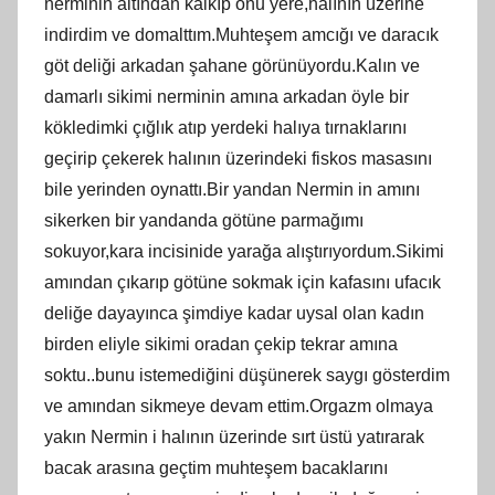
nerminin altından kalkıp onu yere,halının üzerine
indirdim ve domalttım.Muhteşem amcığı ve daracık
göt deliği arkadan şahane görünüyordu.Kalın ve
damarlı sikimi nerminin amına arkadan öyle bir
kökledimki çığlık atıp yerdeki halıya tırnaklarını
geçirip çekerek halının üzerindeki fiskos masasını
bile yerinden oynattı.Bir yandan Nermin in amını
sikerken bir yandanda götüne parmağımı
sokuyor,kara incisinide yarağa alıştırıyordum.Sikimi
amından çıkarıp götüne sokmak için kafasını ufacık
deliğe dayayınca şimdiye kadar uysal olan kadın
birden eliyle sikimi oradan çekip tekrar amına
soktu..bunu istemediğini düşünerek saygı gösterdim
ve amından sikmeye devam ettim.Orgazm olmaya
yakın Nermin i halının üzerinde sırt üstü yatırarak
bacak arasına geçtim muhteşem bacaklarını