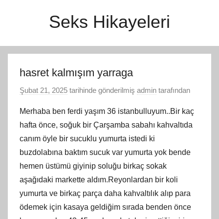
İçeriğe
Seks Hikayeleri
atla
hasret kalmışım yarraga
Şubat 21, 2025
tarihinde gönderilmiş
admin
tarafından
Merhaba ben ferdi yaşım 36 istanbulluyum..Bir kaç
hafta önce, soğuk bir Çarşamba sabahı kahvaltıda
canım öyle bir sucuklu yumurta istedi ki
buzdolabına baktım sucuk var yumurta yok bende
hemen üstümü giyinip soluğu birkaç sokak
aşağıdaki markette aldım.Reyonlardan bir koli
yumurta ve birkaç parça daha kahvaltılık alıp para
ödemek için kasaya geldiğim sırada benden önce