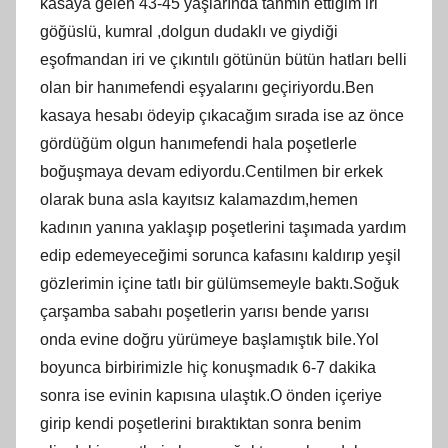
kasaya gelen 43-45 yaşlarında tahmin ettiğim iri
göğüslü, kumral ,dolgun dudaklı ve giydiği
eşofmandan iri ve çıkıntılı götünün bütün hatları belli
olan bir hanımefendi eşyalarını geçiriyordu.Ben
kasaya hesabı ödeyip çıkacağım sırada ise az önce
gördüğüm olgun hanımefendi hala poşetlerle
boğuşmaya devam ediyordu.Centilmen bir erkek
olarak buna asla kayıtsız kalamazdım,hemen
kadının yanına yaklaşıp poşetlerini taşımada yardım
edip edemeyeceğimi sorunca kafasını kaldırıp yeşil
gözlerimin içine tatlı bir gülümsemeyle baktı.Soğuk
çarşamba sabahı poşetlerin yarısı bende yarısı
onda evine doğru yürümeye başlamıştık bile.Yol
boyunca birbirimizle hiç konuşmadık 6-7 dakika
sonra ise evinin kapısına ulaştık.O önden içeriye
girip kendi poşetlerini bıraktıktan sonra benim