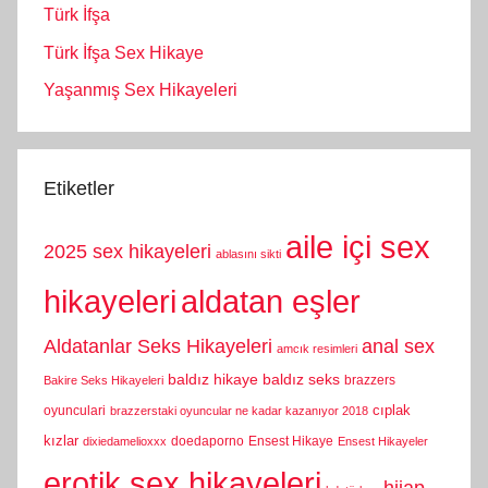
Türk İfşa
Türk İfşa Sex Hikaye
Yaşanmış Sex Hikayeleri
Etiketler
aile içi sex
2025 sex hikayeleri
ablasını sikti
hikayeleri
aldatan eşler
Aldatanlar Seks Hikayeleri
anal sex
amcık resimleri
baldız hikaye
baldız seks
brazzers
Bakire Seks Hikayeleri
cıplak
oyunculari
brazzerstaki oyuncular ne kadar kazanıyor 2018
kızlar
doedaporno
Ensest Hikaye
dixiedamelioxxx
Ensest Hikayeler
erotik sex hikayeleri