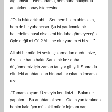
algılamıştı… Hem adama, hem bana bakıyordu
anlatırken, onay istercesine…
-“O da bıktı artık abi… Sen hem bizim abimizsin,
hem de bir yabancısın. Şu işi yardımınla bir
halledelim, nasıl olsa seni bir daha görmeyeceğiz.
Öyle değil mi Gül? Abi, ne olur yardım et bize…”
Ali abi bir müddet sesini çıkarmadan durdu, bize,
özellikle bana baktı. Sanki bir kez daha
düşünmemiz için zaman tanıyor gibiydi. Sonra da
elindeki anahtarlıktan bir anahtar çıkartıp kocama
uzattı.
-“Tamam koçum. Üzmeyin kendinizi… Bakın ne
yapalım… Bu anahtarı al sen… Otelin yan tarafında
benim kaldığım müstakil müdür lojmanı var,