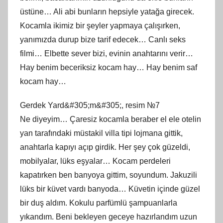
üstüne… Ali abi bunların hepsiyle yatağa girecek.
Kocamla ikimiz bir şeyler yapmaya çalışırken,
yanımızda durup bize tarif edecek… Canlı seks
filmi… Elbette sever bizi, evinin anahtarını verir…
Hay benim beceriksiz kocam hay… Hay benim saf
kocam hay…
Gerdek Yard&#305;m&#305;, resim №7
Ne diyeyim… Çaresiz kocamla beraber el ele otelin
yan tarafındaki müstakil villa tipi lojmana gittik,
anahtarla kapıyı açıp girdik. Her şey çok güzeldi,
mobilyalar, lüks eşyalar… Kocam perdeleri
kapatırken ben banyoya gittim, soyundum. Jakuzili
lüks bir küvet vardı banyoda… Küvetin içinde güzel
bir duş aldım. Kokulu parfümlü şampuanlarla
yıkandım. Beni bekleyen geceye hazırlandım uzun