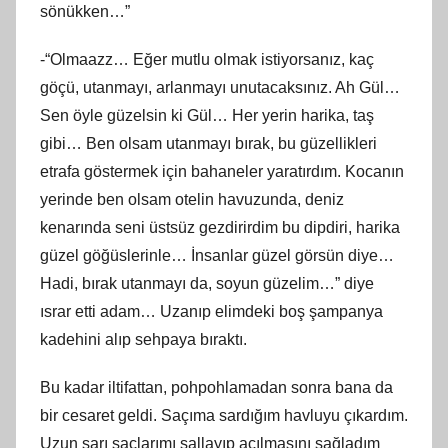
sönükken…”
-“Olmaazz… Eğer mutlu olmak istiyorsanız, kaç
göçü, utanmayı, arlanmayı unutacaksınız. Ah Gül…
Sen öyle güzelsin ki Gül… Her yerin harika, taş
gibi… Ben olsam utanmayı bırak, bu güzellikleri
etrafa göstermek için bahaneler yaratırdım. Kocanın
yerinde ben olsam otelin havuzunda, deniz
kenarında seni üstsüz gezdirirdim bu dipdiri, harika
güzel göğüslerinle… İnsanlar güzel görsün diye…
Hadi, bırak utanmayı da, soyun güzelim…” diye
ısrar etti adam… Uzanıp elimdeki boş şampanya
kadehini alıp sehpaya bıraktı.
Bu kadar iltifattan, pohpohlamadan sonra bana da
bir cesaret geldi. Saçıma sardığım havluyu çıkardım.
Uzun sarı saçlarımı sallayıp açılmasını sağladım