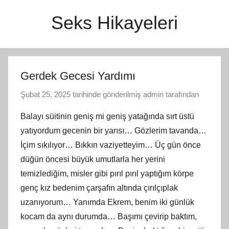
İçeriğe
Seks Hikayeleri
atla
Gerdek Gecesi Yardımı
Şubat 25, 2025
tarihinde gönderilmiş
admin
tarafından
Balayı süitinin geniş mi geniş yatağında sırt üstü
yatıyordum gecenin bir yarısı… Gözlerim tavanda…
İçim sıkılıyor… Bıkkın vaziyetteyim… Üç gün önce
düğün öncesi büyük umutlarla her yerini
temizlediğim, misler gibi pırıl pırıl yaptığım körpe
genç kız bedenim çarşafın altında çırılçıplak
uzanıyorum… Yanımda Ekrem, benim iki günlük
kocam da aynı durumda… Başımı çevirip baktım,