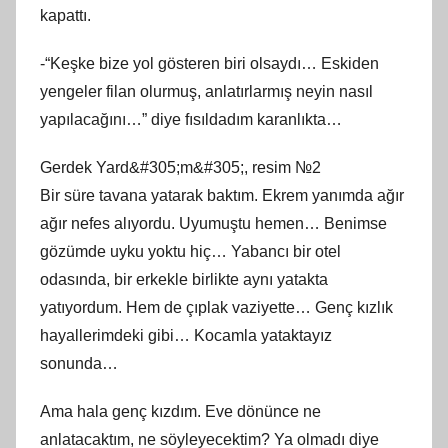
kapattı.
-“Keşke bize yol gösteren biri olsaydı… Eskiden
yengeler filan olurmuş, anlatırlarmış neyin nasıl
yapılacağını…” diye fısıldadım karanlıkta…
Gerdek Yard&#305;m&#305;, resim №2
Bir süre tavana yatarak baktım. Ekrem yanımda ağır
ağır nefes alıyordu. Uyumuştu hemen… Benimse
gözümde uyku yoktu hiç… Yabancı bir otel
odasında, bir erkekle birlikte aynı yatakta
yatıyordum. Hem de çıplak vaziyette… Genç kızlık
hayallerimdeki gibi… Kocamla yataktayız
sonunda…
Ama hala genç kızdım. Eve dönünce ne
anlatacaktım, ne söyleyecektim? Ya olmadı diye