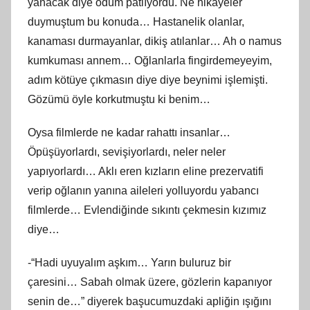
yanacak diye ödüm patlıyordu. Ne hikayeler
duymuştum bu konuda… Hastanelik olanlar,
kanaması durmayanlar, dikiş atılanlar… Ah o namus
kumkuması annem… Oğlanlarla fingirdemeyeyim,
adım kötüye çıkmasın diye diye beynimi işlemişti.
Gözümü öyle korkutmuştu ki benim…
Oysa filmlerde ne kadar rahattı insanlar…
Öpüşüyorlardı, sevişiyorlardı, neler neler
yapıyorlardı… Aklı eren kızların eline prezervatifi
verip oğlanın yanına aileleri yolluyordu yabancı
filmlerde… Evlendiğinde sıkıntı çekmesin kızımız
diye…
-“Hadi uyuyalım aşkım… Yarın buluruz bir
çaresini… Sabah olmak üzere, gözlerin kapanıyor
senin de…” diyerek başucumuzdaki apliğin ışığını