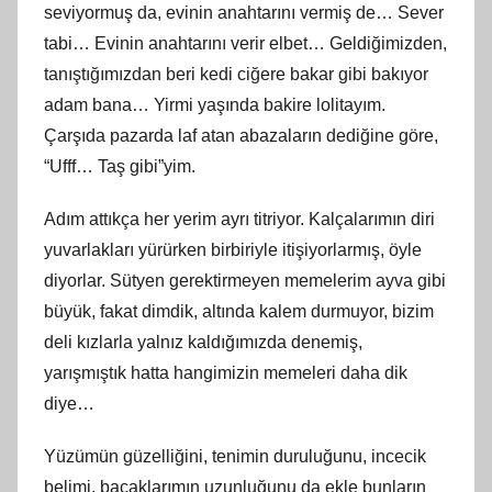
seviyormuş da, evinin anahtarını vermiş de… Sever
tabi… Evinin anahtarını verir elbet… Geldiğimizden,
tanıştığımızdan beri kedi ciğere bakar gibi bakıyor
adam bana… Yirmi yaşında bakire lolitayım.
Çarşıda pazarda laf atan abazaların dediğine göre,
“Ufff… Taş gibi”yim.
Adım attıkça her yerim ayrı titriyor. Kalçalarımın diri
yuvarlakları yürürken birbiriyle itişiyorlarmış, öyle
diyorlar. Sütyen gerektirmeyen memelerim ayva gibi
büyük, fakat dimdik, altında kalem durmuyor, bizim
deli kızlarla yalnız kaldığımızda denemiş,
yarışmıştık hatta hangimizin memeleri daha dik
diye…
Yüzümün güzelliğini, tenimin duruluğunu, incecik
belimi, bacaklarımın uzunluğunu da ekle bunların