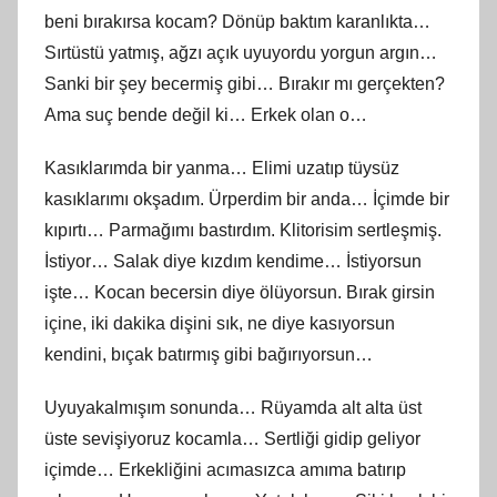
beni bırakırsa kocam? Dönüp baktım karanlıkta…
Sırtüstü yatmış, ağzı açık uyuyordu yorgun argın…
Sanki bir şey becermiş gibi… Bırakır mı gerçekten?
Ama suç bende değil ki… Erkek olan o…
Kasıklarımda bir yanma… Elimi uzatıp tüysüz
kasıklarımı okşadım. Ürperdim bir anda… İçimde bir
kıpırtı… Parmağımı bastırdım. Klitorisim sertleşmiş.
İstiyor… Salak diye kızdım kendime… İstiyorsun
işte… Kocan becersin diye ölüyorsun. Bırak girsin
içine, iki dakika dişini sık, ne diye kasıyorsun
kendini, bıçak batırmış gibi bağırıyorsun…
Uyuyakalmışım sonunda… Rüyamda alt alta üst
üste sevişiyoruz kocamla… Sertliği gidip geliyor
içimde… Erkekliğini acımasızca amıma batırıp