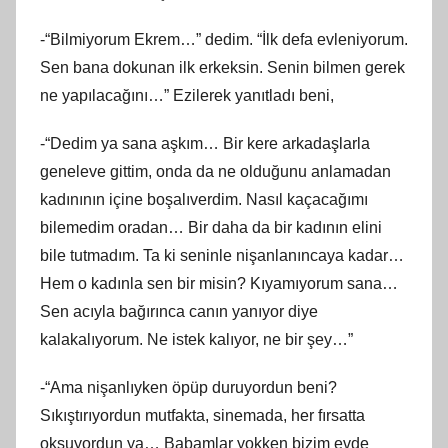
-“Bilmiyorum Ekrem…” dedim. “İlk defa evleniyorum.
Sen bana dokunan ilk erkeksin. Senin bilmen gerek
ne yapılacağını…” Ezilerek yanıtladı beni,
-“Dedim ya sana aşkım… Bir kere arkadaşlarla
geneleve gittim, onda da ne olduğunu anlamadan
kadınının içine boşalıverdim. Nasıl kaçacağımı
bilemedim oradan… Bir daha da bir kadının elini
bile tutmadım. Ta ki seninle nişanlanıncaya kadar…
Hem o kadınla sen bir misin? Kıyamıyorum sana…
Sen acıyla bağırınca canın yanıyor diye
kalakalıyorum. Ne istek kalıyor, ne bir şey…”
-“Ama nişanlıyken öpüp duruyordun beni?
Sıkıştırıyordun mutfakta, sinemada, her fırsatta
okşuyordun ya… Babamlar yokken bizim evde