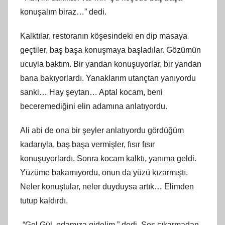
konuşalım biraz…” dedi.
Kalktılar, restoranın köşesindeki en dip masaya
geçtiler, baş başa konuşmaya başladılar. Gözümün
ucuyla baktım. Bir yandan konuşuyorlar, bir yandan
bana bakıyorlardı. Yanaklarım utançtan yanıyordu
sanki… Hay şeytan… Aptal kocam, beni
beceremediğini elin adamına anlatıyordu.
Ali abi de ona bir şeyler anlatıyordu gördüğüm
kadarıyla, baş başa vermişler, fısır fısır
konuşuyorlardı. Sonra kocam kalktı, yanıma geldi.
Yüzüme bakamıyordu, onun da yüzü kızarmıştı.
Neler konuştular, neler duyduysa artık… Elimden
tutup kaldırdı,
-“Gel Gül, odamıza gidelim.” dedi. Ses çıkarmadan,