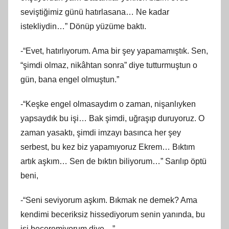
seviştiğimiz günü hatırlasana… Ne kadar
istekliydin…” Dönüp yüzüme baktı.
-“Evet, hatırlıyorum. Ama bir şey yapamamıştık. Sen,
“şimdi olmaz, nikâhtan sonra” diye tutturmuştun o
gün, bana engel olmuştun.”
-“Keşke engel olmasaydım o zaman, nişanlıyken
yapsaydık bu işi… Bak şimdi, uğraşıp duruyoruz. O
zaman yasaktı, şimdi imzayı basınca her şey
serbest, bu kez biz yapamıyoruz Ekrem… Bıktım
artık aşkım… Sen de bıktın biliyorum…” Sarılıp öptü
beni,
-“Seni seviyorum aşkım. Bıkmak ne demek? Ama
kendimi beceriksiz hissediyorum senin yanında, bu
işi beceremiyorum diye…”