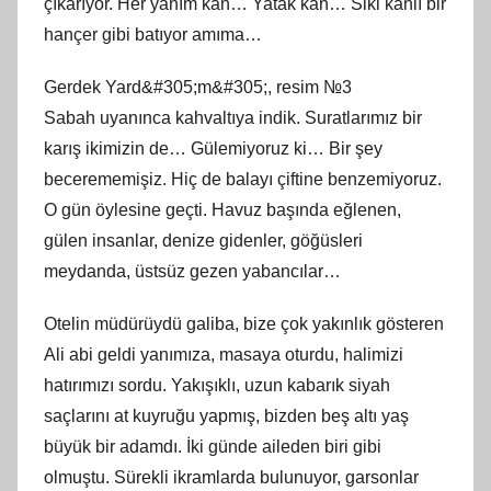
çıkarıyor. Her yanım kan… Yatak kan… Siki kanlı bir
hançer gibi batıyor amıma…
Gerdek Yard&#305;m&#305;, resim №3
Sabah uyanınca kahvaltıya indik. Suratlarımız bir
karış ikimizin de… Gülemiyoruz ki… Bir şey
becerememişiz. Hiç de balayı çiftine benzemiyoruz.
O gün öylesine geçti. Havuz başında eğlenen,
gülen insanlar, denize gidenler, göğüsleri
meydanda, üstsüz gezen yabancılar…
Otelin müdürüydü galiba, bize çok yakınlık gösteren
Ali abi geldi yanımıza, masaya oturdu, halimizi
hatırımızı sordu. Yakışıklı, uzun kabarık siyah
saçlarını at kuyruğu yapmış, bizden beş altı yaş
büyük bir adamdı. İki günde aileden biri gibi
olmuştu. Sürekli ikramlarda bulunuyor, garsonlar