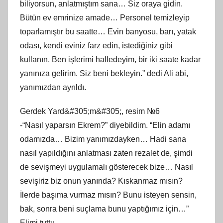
biliyorsun, anlatmıştım sana… Siz oraya gidin.
Bütün ev emrinize amade… Personel temizleyip
toparlamıştır bu saatte… Evin banyosu, barı, yatak
odası, kendi eviniz farz edin, istediğiniz gibi
kullanın. Ben işlerimi halledeyim, bir iki saate kadar
yanınıza gelirim. Siz beni bekleyin.” dedi Ali abi,
yanımızdan ayrıldı.
Gerdek Yard&#305;m&#305;, resim №6
-“Nasıl yaparsın Ekrem?” diyebildim. “Elin adamı
odamızda… Bizim yanımızdayken… Hadi sana
nasıl yapıldığını anlatması zaten rezalet de, şimdi
de sevişmeyi uygulamalı gösterecek bize… Nasıl
sevişiriz biz onun yanında? Kıskanmaz mısın?
İlerde başıma vurmaz mısın? Bunu isteyen sensin,
bak, sonra beni suçlama bunu yaptığımız için…”
Elimi tuttu,