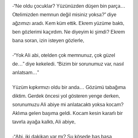
-“Ne oldu çocuklar? Yüzünüzden düşen bin parça…
Otelimizden memnun değil misiniz yoksa?” diye
ağzımızı aradı. Kem küm ettik. Ekrem yüzüme baktı,
ben gözlerimi kaçırdım. Ne diyeyim ki şimdi? Ekrem
bana soran, izin isteyen gözlerle,
-“Yok Ali abi, otelden çok memnunuz, çok güzel
de…” diye kekeledi. “Bizim bir sorunumuz var, nasıl
anlatsam…”
Yüzüm kıpkırmızı oldu bir anda… Gözümü tabağıma
diktim. Gerdek öncesi yol gösteren yenge derken,
sorunumuzu Ali abiye mi anlatacaktı yoksa kocam?
Aklıma gelen başıma geldi. Kocam kesin kararlı bir
tavırla ayağa kalktı, Ali abiye,
-“Abi, iki dakikan var mı? Şu köşede baş başa