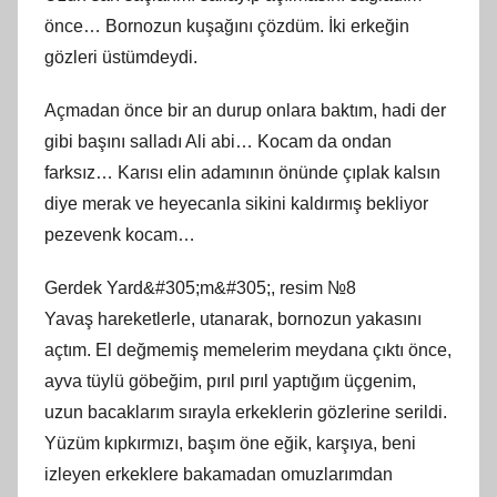
önce… Bornozun kuşağını çözdüm. İki erkeğin
gözleri üstümdeydi.
Açmadan önce bir an durup onlara baktım, hadi der
gibi başını salladı Ali abi… Kocam da ondan
farksız… Karısı elin adamının önünde çıplak kalsın
diye merak ve heyecanla sikini kaldırmış bekliyor
pezevenk kocam…
Gerdek Yard&#305;m&#305;, resim №8
Yavaş hareketlerle, utanarak, bornozun yakasını
açtım. El değmemiş memelerim meydana çıktı önce,
ayva tüylü göbeğim, pırıl pırıl yaptığım üçgenim,
uzun bacaklarım sırayla erkeklerin gözlerine serildi.
Yüzüm kıpkırmızı, başım öne eğik, karşıya, beni
izleyen erkeklere bakamadan omuzlarımdan