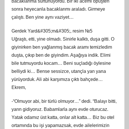
bacaklarıma sürtünüyordu. Bir iki acemi öpüşten
sonra heyecanla bacaklarımı araladı. Girmeye
çalıştı. Ben yine aynı vaziyet…
Gerdek Yard&#305;m&#305;, resim №5
Uğraştı, etti, yine olmadı. Sinirle kalktı, duşa gitti. O
giyinirken ben yağlanmış bacak aramı temizledim
duşta, çıkıp ben de giyindim. Aşağıya indik. Elimi
bile tutmuyordu kocam… Beni suçladığı öylesine
belliydi ki… Bense sessizce, utançla yan yana
yürüyorduk. Ali abi karşımıza çıktı bahçede…
Ekrem,
-“Olmuyor abi, bir türlü olmuyor…” dedi. “Balayı bitti,
yarın gidiyoruz. Babamlarla aynı evde oturucaz.
Yatak odamız üst katta, onlar alt katta… Biz bu otel
ortamında bu işi yapamazsak, evde ailelerimizin