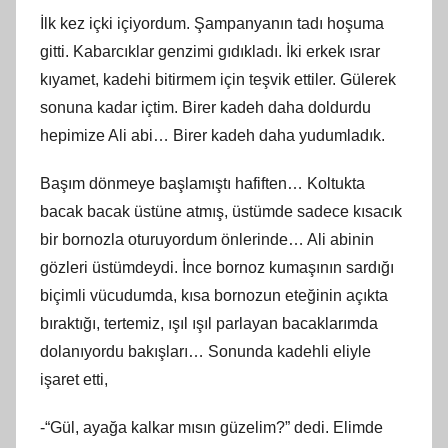
İlk kez içki içiyordum. Şampanyanın tadı hoşuma
gitti. Kabarcıklar genzimi gıdıkladı. İki erkek ısrar
kıyamet, kadehi bitirmem için teşvik ettiler. Gülerek
sonuna kadar içtim. Birer kadeh daha doldurdu
hepimize Ali abi… Birer kadeh daha yudumladık.
Başım dönmeye başlamıştı hafiften… Koltukta
bacak bacak üstüne atmış, üstümde sadece kısacık
bir bornozla oturuyordum önlerinde… Ali abinin
gözleri üstümdeydi. İnce bornoz kumaşının sardığı
biçimli vücudumda, kısa bornozun eteğinin açıkta
bıraktığı, tertemiz, ışıl ışıl parlayan bacaklarımda
dolanıyordu bakışları… Sonunda kadehli eliyle
işaret etti,
-“Gül, ayağa kalkar mısın güzelim?” dedi. Elimde