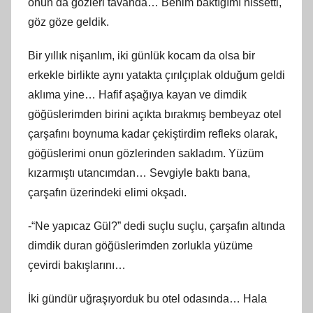
onun da gözleri tavanda… Benim baktığımı hissetti,
göz göze geldik.
Bir yıllık nişanlım, iki günlük kocam da olsa bir
erkekle birlikte aynı yatakta çırılçıplak olduğum geldi
aklıma yine… Hafif aşağıya kayan ve dimdik
göğüslerimden birini açıkta bırakmış bembeyaz otel
çarşafını boynuma kadar çekiştirdim refleks olarak,
göğüslerimi onun gözlerinden sakladım. Yüzüm
kızarmıştı utancımdan… Sevgiyle baktı bana,
çarşafın üzerindeki elimi okşadı.
-“Ne yapıcaz Gül?” dedi suçlu suçlu, çarşafın altında
dimdik duran göğüslerimden zorlukla yüzüme
çevirdi bakışlarını…
İki gündür uğraşıyorduk bu otel odasında… Hala