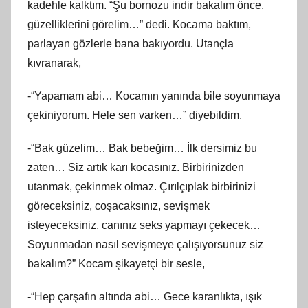
kadehle kalktım. “Şu bornozu indir bakalım önce,
güzelliklerini görelim…” dedi. Kocama baktım,
parlayan gözlerle bana bakıyordu. Utançla
kıvranarak,
-“Yapamam abi… Kocamın yanında bile soyunmaya
çekiniyorum. Hele sen varken…” diyebildim.
-“Bak güzelim… Bak bebeğim… İlk dersimiz bu
zaten… Siz artık karı kocasınız. Birbirinizden
utanmak, çekinmek olmaz. Çırılçıplak birbirinizi
göreceksiniz, coşacaksınız, sevişmek
isteyeceksiniz, canınız seks yapmayı çekecek…
Soyunmadan nasıl sevişmeye çalışıyorsunuz siz
bakalım?” Kocam şikayetçi bir sesle,
-“Hep çarşafın altında abi… Gece karanlıkta, ışık