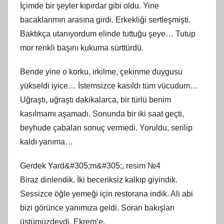
İçimde bir şeyler kıpırdar gibi oldu. Yine
bacaklarımın arasına girdi. Erkekliği sertleşmişti.
Baktıkça utanıyordum elinde tuttuğu şeye… Tutup
mor renkli başını kukuma sürttürdü.
Bende yine o korku, irkilme, çekinme duygusu
yükseldi iyice… İstemsizce kasıldı tüm vücudum…
Uğraştı, uğraştı dakikalarca, bir türlü benim
kasılmamı aşamadı. Sonunda bir iki saat geçti,
beyhude çabaları sonuç vermedi. Yoruldu, serilip
kaldı yanıma…
Gerdek Yard&#305;m&#305;, resim №4
Biraz dinlendik. İki beceriksiz kalkıp giyindik.
Sessizce öğle yemeği için restorana indik. Ali abi
bizi görünce yanımıza geldi. Soran bakışları
üstümüzdeydi. Ekrem’e,