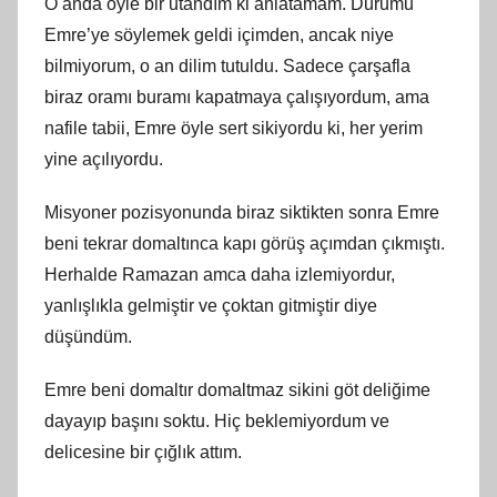
O anda öyle bir utandım ki anlatamam. Durumu
Emre’ye söylemek geldi içimden, ancak niye
bilmiyorum, o an dilim tutuldu. Sadece çarşafla
biraz oramı buramı kapatmaya çalışıyordum, ama
nafile tabii, Emre öyle sert sikiyordu ki, her yerim
yine açılıyordu.
Misyoner pozisyonunda biraz siktikten sonra Emre
beni tekrar domaltınca kapı görüş açımdan çıkmıştı.
Herhalde Ramazan amca daha izlemiyordur,
yanlışlıkla gelmiştir ve çoktan gitmiştir diye
düşündüm.
Emre beni domaltır domaltmaz sikini göt deliğime
dayayıp başını soktu. Hiç beklemiyordum ve
delicesine bir çığlık attım.