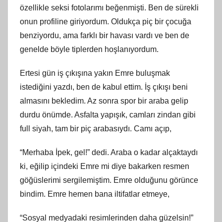
özellikle seksi fotolarımı beğenmişti. Ben de sürekli
onun profiline giriyordum. Oldukça piç bir çocuğa
benziyordu, ama farklı bir havası vardı ve ben de
genelde böyle tiplerden hoşlanıyordum.
Ertesi gün iş çıkışına yakın Emre buluşmak
istediğini yazdı, ben de kabul ettim. İş çıkışı beni
almasını bekledim. Az sonra spor bir araba gelip
durdu önümde. Asfalta yapışık, camları zindan gibi
full siyah, tam bir piç arabasıydı. Camı açıp,
“Merhaba İpek, gel!” dedi. Araba o kadar alçaktaydı
ki, eğilip içindeki Emre mi diye bakarken resmen
göğüslerimi sergilemiştim. Emre olduğunu görünce
bindim. Emre hemen bana iltifatlar etmeye,
“Sosyal medyadaki resimlerinden daha güzelsin!”