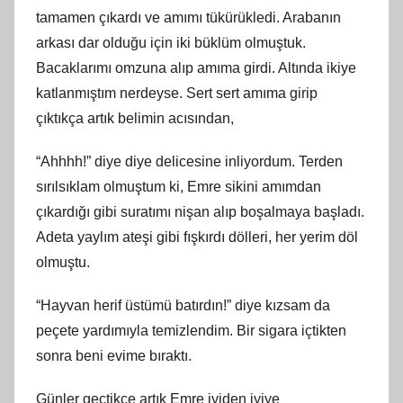
tamamen çıkardı ve amımı tükürükledi. Arabanın
arkası dar olduğu için iki büklüm olmuştuk.
Bacaklarımı omzuna alıp amıma girdi. Altında ikiye
katlanmıştım nerdeyse. Sert sert amıma girip
çıktıkça artık belimin acısından,
“Ahhhh!” diye diye delicesine inliyordum. Terden
sırılsıklam olmuştum ki, Emre sikini amımdan
çıkardığı gibi suratımı nişan alıp boşalmaya başladı.
Adeta yaylım ateşi gibi fışkırdı dölleri, her yerim döl
olmuştu.
“Hayvan herif üstümü batırdın!” diye kızsam da
peçete yardımıyla temizlendim. Bir sigara içtikten
sonra beni evime bıraktı.
Günler geçtikçe artık Emre iyiden iyiye