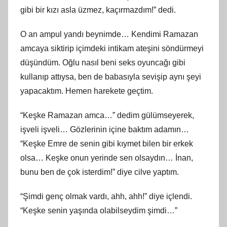
gibi bir kızı asla üzmez, kaçırmazdım!” dedi.
O an ampul yandı beynimde… Kendimi Ramazan
amcaya siktirip içimdeki intikam ateşini söndürmeyi
düşündüm. Oğlu nasıl beni seks oyuncağı gibi
kullanıp attıysa, ben de babasıyla sevişip aynı şeyi
yapacaktım. Hemen harekete geçtim.
“Keşke Ramazan amca…” dedim gülümseyerek,
işveli işveli… Gözlerinin içine baktım adamın…
“Keşke Emre de senin gibi kıymet bilen bir erkek
olsa… Keşke onun yerinde sen olsaydın… İnan,
bunu ben de çok isterdim!” diye cilve yaptım.
“Şimdi genç olmak vardı, ahh, ahh!” diye içlendi.
“Keşke senin yaşında olabilseydim şimdi…”