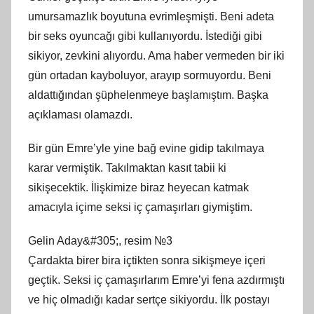
umursamazlık boyutuna evrimleşmişti. Beni adeta
bir seks oyuncağı gibi kullanıyordu. İstediği gibi
sikiyor, zevkini alıyordu. Ama haber vermeden bir iki
gün ortadan kayboluyor, arayıp sormuyordu. Beni
aldattığından şüphelenmeye başlamıştım. Başka
açıklaması olamazdı.
Bir gün Emre’yle yine bağ evine gidip takılmaya
karar vermiştik. Takılmaktan kasıt tabii ki
sikişecektik. İlişkimize biraz heyecan katmak
amacıyla içime seksi iç çamaşırları giymiştim.
Gelin Aday&#305;, resim №3
Çardakta birer bira içtikten sonra sikişmeye içeri
geçtik. Seksi iç çamaşırlarım Emre’yi fena azdırmıştı
ve hiç olmadığı kadar sertçe sikiyordu. İlk postayı