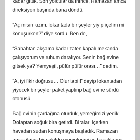
kadar gittik. Son yolcular da inince, Ramazan amca
direksiyon başında bana döndü,
“Aç mısın kızım, lokantada bir şeyler yiyip içelim mi
konuşurken?” diye sordu. Ben de,
“Sabahtan akşama kadar zaten kapalı mekanda
çalışıyorum ve ruhum daralıyor. Senin bağ evine
gitsek ya? Yemyeşil, püfür püfür orası…” dedim.
“A, iyi fikir doğrusu… Olur tabii!” deyip lokantadan
yiyecek bir şeyler paket yaptırıp bağ evine sürdü
otobüsü…
Bağ evinin çardağına oturduk, yemeğimizi yedik.
Dolaptan soğuk bira getirdi. Biraları içerken
havadan sudan konuşmaya başladık. Ramazan
amca ilginç bir şekilde memelerimi ve bacaklarımı