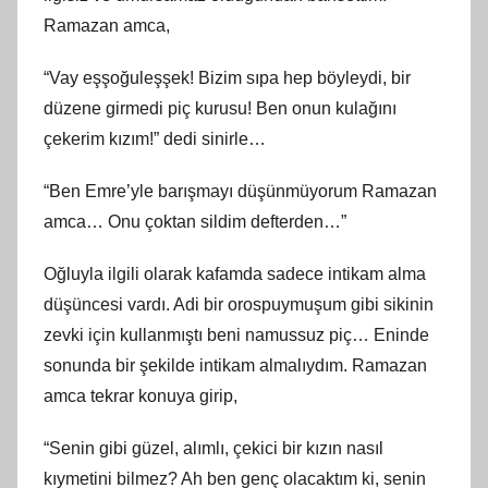
Ramazan amca,
“Vay eşşoğuleşşek! Bizim sıpa hep böyleydi, bir
düzene girmedi piç kurusu! Ben onun kulağını
çekerim kızım!” dedi sinirle…
“Ben Emre’yle barışmayı düşünmüyorum Ramazan
amca… Onu çoktan sildim defterden…”
Oğluyla ilgili olarak kafamda sadece intikam alma
düşüncesi vardı. Adi bir orospuymuşum gibi sikinin
zevki için kullanmıştı beni namussuz piç… Eninde
sonunda bir şekilde intikam almalıydım. Ramazan
amca tekrar konuya girip,
“Senin gibi güzel, alımlı, çekici bir kızın nasıl
kıymetini bilmez? Ah ben genç olacaktım ki, senin