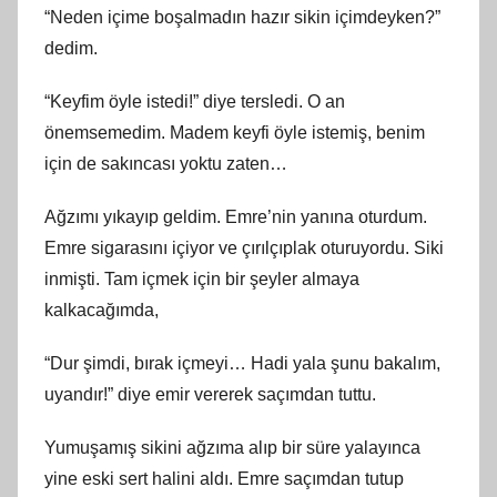
“Neden içime boşalmadın hazır sikin içimdeyken?”
dedim.
“Keyfim öyle istedi!” diye tersledi. O an
önemsemedim. Madem keyfi öyle istemiş, benim
için de sakıncası yoktu zaten…
Ağzımı yıkayıp geldim. Emre’nin yanına oturdum.
Emre sigarasını içiyor ve çırılçıplak oturuyordu. Siki
inmişti. Tam içmek için bir şeyler almaya
kalkacağımda,
“Dur şimdi, bırak içmeyi… Hadi yala şunu bakalım,
uyandır!” diye emir vererek saçımdan tuttu.
Yumuşamış sikini ağzıma alıp bir süre yalayınca
yine eski sert halini aldı. Emre saçımdan tutup