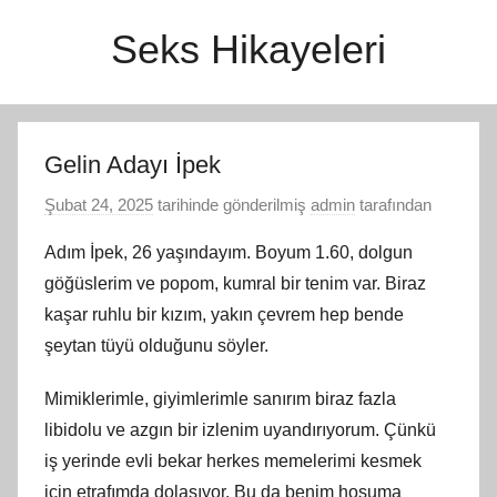
İçeriğe
Seks Hikayeleri
atla
Gelin Adayı İpek
Şubat 24, 2025
tarihinde gönderilmiş
admin
tarafından
Adım İpek, 26 yaşındayım. Boyum 1.60, dolgun
göğüslerim ve popom, kumral bir tenim var. Biraz
kaşar ruhlu bir kızım, yakın çevrem hep bende
şeytan tüyü olduğunu söyler.
Mimiklerimle, giyimlerimle sanırım biraz fazla
libidolu ve azgın bir izlenim uyandırıyorum. Çünkü
iş yerinde evli bekar herkes memelerimi kesmek
için etrafımda dolaşıyor. Bu da benim hoşuma