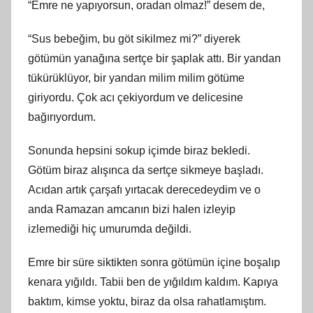
“Emre ne yapıyorsun, oradan olmaz!” desem de,
“Sus bebeğim, bu göt sikilmez mi?” diyerek
götümün yanağına sertçe bir şaplak attı. Bir yandan
tükürüklüyor, bir yandan milim milim götüme
giriyordu. Çok acı çekiyordum ve delicesine
bağırıyordum.
Sonunda hepsini sokup içimde biraz bekledi.
Götüm biraz alışınca da sertçe sikmeye başladı.
Acıdan artık çarşafı yırtacak derecedeydim ve o
anda Ramazan amcanın bizi halen izleyip
izlemediği hiç umurumda değildi.
Emre bir süre siktikten sonra götümün içine boşalıp
kenara yığıldı. Tabii ben de yığıldım kaldım. Kapıya
baktım, kimse yoktu, biraz da olsa rahatlamıştım.