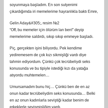
soyunmaya başladım. En son sutyenimi
çıkardığımda iri memelerime hayranlıkla baktı Emre,
Gelin Aday&#305;, resim №2
“Off, bu memeler için ölürüm lan ben!” deyip
memelerime saldırdı, sıkıp sıkıp emmeye başladı.
Piç, gerçekten işini biliyordu. Pek kendime
yediremesem de çok kızı sikmişliği vardı diye
tahmin ediyordum. Çünkü çok tecrübeliydi seks
konusunda ve bu tipiyle istediği kızı da yatağa
atıyordu muhtemelen…
Umursamadım bunu hiç… Çünkü ben de en az
onun kadar tecrübeliydim seks konusunda… Belki
en az onun kadınlarla seviştiği kadar benim de
erkeklerle sevişmişliğim vardı.