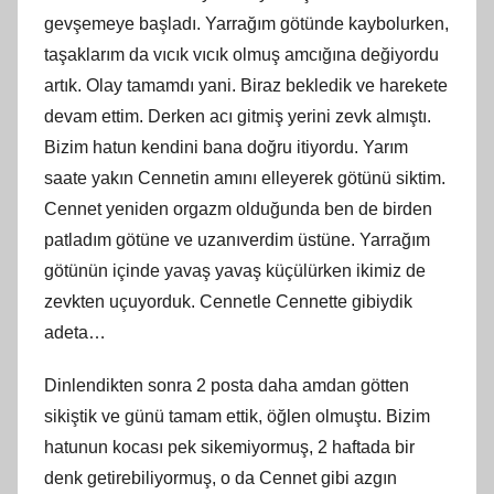
gevşemeye başladı. Yarrağım götünde kaybolurken,
taşaklarım da vıcık vıcık olmuş amcığına değiyordu
artık. Olay tamamdı yani. Biraz bekledik ve harekete
devam ettim. Derken acı gitmiş yerini zevk almıştı.
Bizim hatun kendini bana doğru itiyordu. Yarım
saate yakın Cennetin
am
ını elleyerek götünü siktim.
Cennet yeniden orgazm olduğunda ben de birden
patladım götüne ve uzanıverdim üstüne. Yarrağım
götünün içinde yavaş yavaş küçülürken ikimiz de
zevkten uçuyorduk. Cennetle Cennette gibiydik
adeta…
Dinlendikten sonra 2 posta daha amdan götten
sikiştik ve günü tamam ettik, öğlen olmuştu. Bizim
hatunun kocası pek sikemiyormuş, 2 haftada bir
denk getirebiliyormuş, o da Cennet gibi azgın