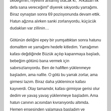
bebeğimin, niyetimi anlamış olacak ki, “Arkadan ilk
defa sana vereceğim!” diyerek sıkıyordu yarrağımı.
Biraz oynaştan sonra 69 pozisyonunda devam ettik.
Hatun ağzına alırken sanki zorlanıyordu, küçücük
dudakları var zillinin…
Götünün deliğini epey bir yumşattıktan sonra hatunu
domalttım ve yarrağımı hedefe kitledim. Yarrağımın
kafası değdiğinde Büzük açılıp kapanmaya başladı,
bebeğim götünü bana vermek için
sabırsızlanıyordu. Ben de hafiften yüklenmeye
başladım, ama nafile. O götü bu yarrak zorlar, ama
girmesi lazım. Biraz daha yüklenince kafası
kayıverdi. Olay tamamdır, kafası girmişse gerisi olur
dedim ve yavaş yavaş yüklenmeye başladım. Ama
hatun canının acısından kıvranıyordu altımda.
Hemen ensesinden yalamaya başladım ve