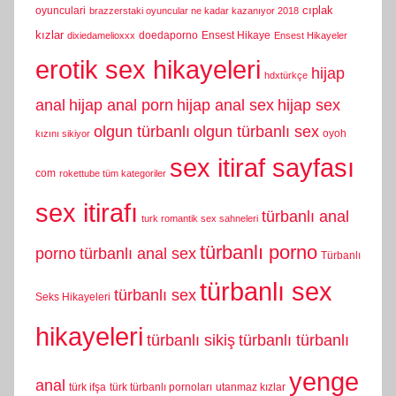
cıplak
oyunculari
brazzerstaki oyuncular ne kadar kazanıyor 2018
kızlar
doedaporno
Ensest Hikaye
dixiedamelioxxx
Ensest Hikayeler
erotik sex hikayeleri
hijap
hdxtürkçe
anal
hijap anal porn
hijap anal sex
hijap sex
olgun türbanlı
olgun türbanlı sex
oyoh
kızını sikiyor
sex itiraf sayfası
com
rokettube tüm kategoriler
sex itirafı
türbanlı anal
turk romantik sex sahneleri
türbanlı porno
porno
türbanlı anal sex
Türbanlı
türbanlı sex
türbanlı sex
Seks Hikayeleri
hikayeleri
türbanlı sikiş
türbanlı türbanlı
yenge
anal
türk ifşa
türk türbanlı pornoları
utanmaz kızlar