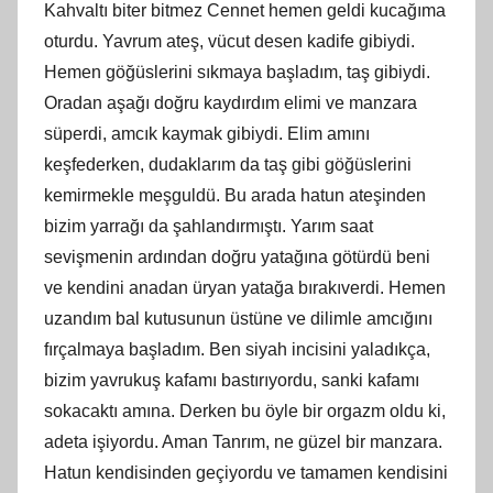
Kahvaltı biter bitmez Cennet hemen geldi kucağıma
oturdu. Yavrum ateş, vücut desen kadife gibiydi.
Hemen göğüslerini sıkmaya başladım, taş gibiydi.
Oradan aşağı doğru kaydırdım elimi ve manzara
süperdi, amcık kaymak gibiydi. Elim
am
ını
keşfederken, dudaklarım da taş gibi göğüslerini
kemirmekle meşguldü. Bu arada hatun ateşinden
bizim yarrağı da şahlandırmıştı. Yarım saat
sevişmenin ardından doğru yatağına götürdü beni
ve kendini anadan üryan yatağa bırakıverdi. Hemen
uzandım bal kutusunun üstüne ve dilimle amcığını
fırçalmaya başladım. Ben siyah incisini yaladıkça,
bizim yavrukuş kafamı bastırıyordu, sanki kafamı
sokacaktı amına. Derken bu öyle bir orgazm oldu ki,
adeta işiyordu. Aman Tanrım, ne güzel bir manzara.
Hatun kendisinden geçiyordu ve tamamen kendisini