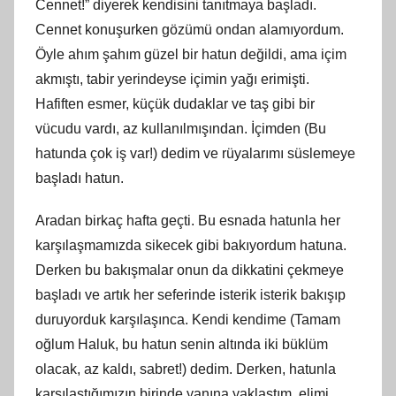
Cennet!” diyerek kendisini tanıtmaya başladı.
Cennet konuşurken gözümü ondan alamıyordum.
Öyle ahım şahım güzel bir hatun değildi, ama içim
akmıştı, tabir yerindeyse içimin yağı erimişti.
Hafiften esmer, küçük dudaklar ve taş gibi bir
vücudu vardı, az kullanılmışından. İçimden (Bu
hatunda çok iş var!) dedim ve rüyalarımı süslemeye
başladı hatun.
Aradan birkaç hafta geçti. Bu esnada hatunla her
karşılaşmamızda sikecek gibi bakıyordum hatuna.
Derken bu bakışmalar onun da dikkatini çekmeye
başladı ve artık her seferinde isterik isterik bakışıp
duruyorduk karşılaşınca. Kendi kendime (Tamam
oğlum Haluk, bu hatun senin altında iki büklüm
olacak, az kaldı, sabret!) dedim. Derken, hatunla
karşılaştığımızın birinde yanına yaklaştım, elimi