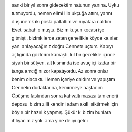
sanki bir yıl sonra gidecektim hatunun yanına. Uyku
tutmuyordu, hemen elimi Halukçuğa attım, yarını
düşünerek iki posta patlattım ve rüyalara daldım.
Evet, sabah olmuştu. Bizim kuşun kocası işe
gitmişti, bizimkilerde zaten genellikle köyde kalırlar,
yani anlayacağınız doğru Cennete uçtum. Kapıyı
açtığında gözlerim kamaştı, tül bir gecelikle içinde
siyah bir sütyen, alt kısmında ise avuç içi kadar bir
tanga amcığını zor kapatıyordu. Az sonra onlar
benim olacaktı. Hemen içeriye daldım ve yapıştım
Cennetin dudaklarına, kemirmeye başladım.
Öpüşme faslından sonra kahvaltı masası tam enerji
deposu, bizim zilli kendini adam akıllı siktirmek için
böyle bir hazırlık yapmış. Şükür ki bizim bunlara
ihtiyacımız yok, ama yine de iyi geldi…