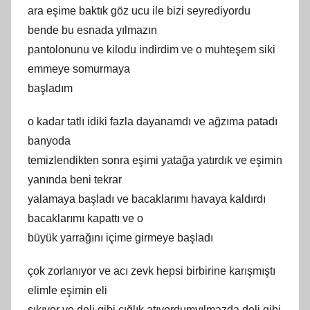
ara eşime baktık göz ucu ile bizi seyrediyordu
bende bu esnada yılmazın
pantolonunu ve kilodu indirdim ve o muhteşem siki
emmeye somurmaya
başladım
o kadar tatlı idiki fazla dayanamdı ve ağzıma patadı
banyoda
temizlendikten sonra eşimi yatağa yatırdık ve eşimin
yanında beni tekrar
yalamaya başladı ve bacaklarımı havaya kaldırdı
bacaklarımı kapattı ve o
büyük yarrağını içime girmeye başladı
çok zorlanıyor ve acı zevk hepsi birbirine karışmıştı
elimle eşimin eli
sıkıyor ve deli gibi çığlık atıyordumyılmazda deli gibi