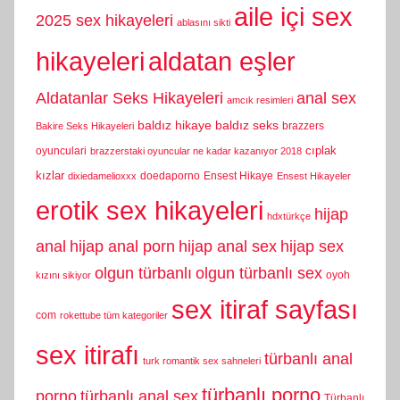
aile içi sex
2025 sex hikayeleri
ablasını sikti
hikayeleri
aldatan eşler
Aldatanlar Seks Hikayeleri
anal sex
amcık resimleri
baldız hikaye
baldız seks
brazzers
Bakire Seks Hikayeleri
cıplak
oyunculari
brazzerstaki oyuncular ne kadar kazanıyor 2018
kızlar
doedaporno
Ensest Hikaye
dixiedamelioxxx
Ensest Hikayeler
erotik sex hikayeleri
hijap
hdxtürkçe
anal
hijap anal porn
hijap anal sex
hijap sex
olgun türbanlı
olgun türbanlı sex
oyoh
kızını sikiyor
sex itiraf sayfası
com
rokettube tüm kategoriler
sex itirafı
türbanlı anal
turk romantik sex sahneleri
türbanlı porno
porno
türbanlı anal sex
Türbanlı