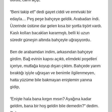
“Beni takip et!” dedi gayet ciddi ve emrivaki bir
edayla… Peş peşe bahçeye geldik. Arabadan indi.
Üzerinde üstüne dar gelen kısa bir şortla tişört vardı.
Kaslı kolları bacakları kararmıştı, belli ki uzun
süredir güneşin altında bahçeyle uğraşıyordu.
Ben de arabamdan indim, arkasından bahçeye
girdim. Bağ evinin kapısı açıktı, elimdeki poşetleri
içeriye, mutfağa koyup dışarı çıktım. Bahçede yarım
bıraktığı işiyle uğraşan ve benimle ilgilenmeyen,
hatta yüzüme bile bakmayan eniştemin yanına
gidip,
“Enişte hala bana kırgın mısın? Ayağına kadar
geldim, bana bir hoş geldin bile demedin?” dedim.