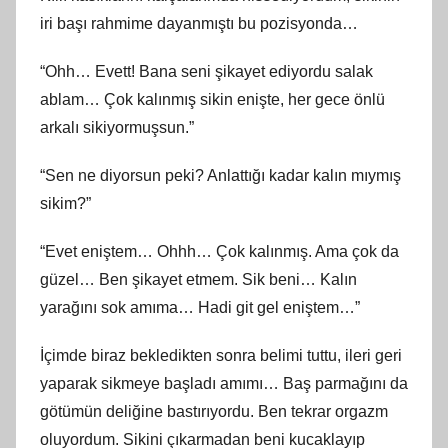
iri başı rahmime dayanmıştı bu pozisyonda…
“Ohh… Evett! Bana seni şikayet ediyordu salak
ablam… Çok kalınmış sikin enişte, her gece önlü
arkalı sikiyormuşsun.”
“Sen ne diyorsun peki? Anlattığı kadar kalın mıymış
sikim?”
“Evet eniştem… Ohhh… Çok kalınmış. Ama çok da
güzel… Ben şikayet etmem. Sik beni… Kalın
yarağını sok amıma… Hadi git gel eniştem…”
İçimde biraz bekledikten sonra belimi tuttu, ileri geri
yaparak sikmeye başladı amımı… Baş parmağını da
götümün deliğine bastırıyordu. Ben tekrar orgazm
oluyordum. Sikini çıkarmadan beni kucaklayıp