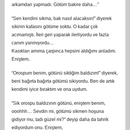
arkamdan yapmadı. Götüm bakire daha…”
“Sen kendini sıkma, bak nasıl alacaksın!” diyerek
sikinin kafasını götüme soktu. O kadar çok
acımamıştı. İleri geri yaparak ilerliyordu ve fazla
canım yanmıyordu…
Kasıkları amıma çarpınca hepsini aldığımı anladım.
Eniştem,
“Orospum benim, götünü siktiğim baldızım!” diyerek,
beni bağırta bağırta götümü sikiyordu. Ben de artık
kendimi iyice bıraktım ve ona uydum.
“Sik orospu baldızının götünü, eniştem benim,
ooohhh… Sevdin mi, götümü sikmen hoşuna
gidiyor mu, tadı güzel mi?” deyip daha da tahrik
ediyordum onu. Eniştem,