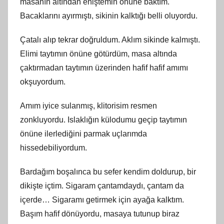
masanın altından eniştemin önüne baktım.
Bacaklarını ayırmıştı, sikinin kalktığı belli oluyordu.
Çatalı alıp tekrar doğruldum. Aklım sikinde kalmıştı.
Elimi taytımın önüne götürdüm, masa altında
çaktırmadan taytımın üzerinden hafif hafif amımı
okşuyordum.
Amım iyice sulanmış, klitorisim resmen
zonkluyordu. Islaklığın külodumu geçip taytımın
önüne ilerlediğini parmak uçlarımda
hissedebiliyordum.
Bardağım boşalınca bu sefer kendim doldurup, bir
dikişte içtim. Sigaram çantamdaydı, çantam da
içerde… Sigaramı getirmek için ayağa kalktım.
Başım hafif dönüyordu, masaya tutunup biraz