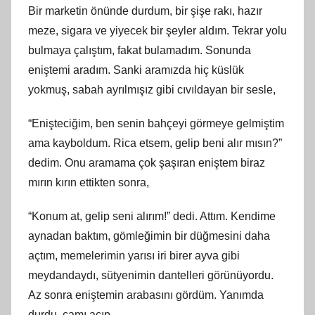
Bir marketin önünde durdum, bir şişe rakı, hazır
meze, sigara ve yiyecek bir şeyler aldım. Tekrar yolu
bulmaya çalıştım, fakat bulamadım. Sonunda
eniştemi aradım. Sanki aramızda hiç küslük
yokmuş, sabah ayrılmışız gibi cıvıldayan bir sesle,
“Enişteciğim, ben senin bahçeyi görmeye gelmiştim
ama kayboldum. Rica etsem, gelip beni alır mısın?”
dedim. Onu aramama çok şaşıran eniştem biraz
mırın kırın ettikten sonra,
“Konum at, gelip seni alırım!” dedi. Attım. Kendime
aynadan baktım, gömleğimin bir düğmesini daha
açtım, memelerimin yarısı iri birer ayva gibi
meydandaydı, sütyenimin dantelleri görünüyordu.
Az sonra eniştemin arabasını gördüm. Yanımda
durdu, camı açıp,