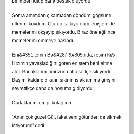
belimden tutup bana destek oluyordu.
Sonra amımdan çıkarmadan döndüm, göğsüne
ellerimi koydum. Oturup kalkıyordum, eniştem de
memelerimi okşayıp sıkıyordu. Biraz öne eğilince
memelerimi emmeye başladı.
Eni&#351;temin Ba&#287;&#305;nda, resim №5
Hızımın yavaşladığını gören eniştem beni altına
aldı. Bacaklarımı omuzuna alıp sertçe sikiyordu.
Başımı kaldırıp o kalın sikinin ıslak amıma girişini
seyrettikçe daha da hoşuma gidiyordu.
Dudaklarımı emip, kulağıma,
“Amın çok güzel Gül, fakat seni götünden de sikmek
istiyorum!” dedi.