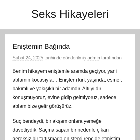
İçeriğe
Seks Hikayeleri
atla
Eniştemin Bağında
Şubat 24, 2025
tarihinde gönderilmiş
admin
tarafından
Benim hikayem eniştemle aramda geçiyor, yani
ablamın kocasıyla… Eniştem kırk yaşında, esmer,
bakımlı ve yakışıklı bir adamdır. Altı yıldır
konuşmuyoruz, evine gidip gelmiyoruz, sadece
ablam bize gelir görüşürüz.
Suç bendeydi, bir akşam onlara yemeğe
davetliydik. Saçma sapan bir nedenle çıkan
gereksiz bir tartışmada eniştemi rencide etmiştim.