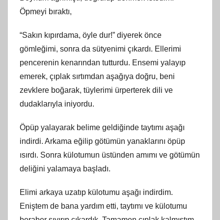
Öpmeyi bıraktı,
“Sakın kıpırdama, öyle dur!” diyerek önce
gömleğimi, sonra da sütyenimi çıkardı. Ellerimi
pencerenin kenarından tutturdu. Ensemi yalayıp
emerek, çıplak sırtımdan aşağıya doğru, beni
zevklere boğarak, tüylerimi ürperterek dili ve
dudaklarıyla iniyordu.
Öpüp yalayarak belime geldiğinde taytımı aşağı
indirdi. Arkama eğilip götümün yanaklarını öpüp
ısırdı. Sonra külotumun üstünden amımı ve götümün
deliğini yalamaya başladı.
Elimi arkaya uzatıp külotumu aşağı indirdim.
Eniştem de bana yardım etti, taytımı ve külotumu
beraber sıyırıp çıkardık. Tamamen çıplak kalmıştım.