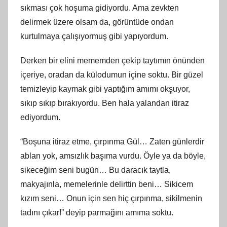
sıkması çok hoşuma gidiyordu. Ama zevkten
delirmek üzere olsam da, görüntüde ondan
kurtulmaya çalışıyormuş gibi yapıyordum.
Derken bir elini mememden çekip taytımın önünden
içeriye, oradan da külodumun içine soktu. Bir güzel
temizleyip kaymak gibi yaptığım amımı okşuyor,
sıkıp sıkıp bırakıyordu. Ben hala yalandan itiraz
ediyordum.
“Boşuna itiraz etme, çırpınma Gül… Zaten günlerdir
ablan yok, amsızlık başıma vurdu. Öyle ya da böyle,
sikeceğim seni bugün… Bu daracık taytla,
makyajınla, memelerinle delirttin beni… Sikicem
kızım seni… Onun için sen hiç çırpınma, sikilmenin
tadını çıkar!” deyip parmağını amıma soktu.