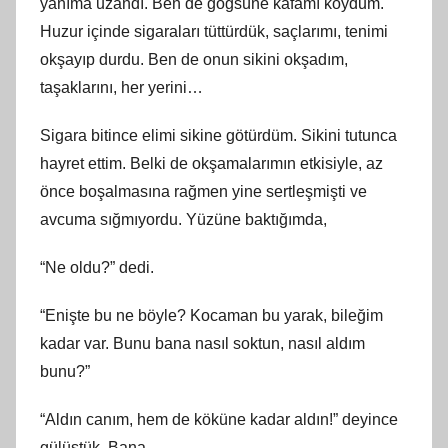
yanıma uzandı. Ben de göğsüne kafamı koydum.
Huzur içinde sigaraları tüttürdük, saçlarımı, tenimi
okşayıp durdu. Ben de onun sikini okşadım,
taşaklarını, her yerini…
Sigara bitince elimi sikine götürdüm. Sikini tutunca
hayret ettim. Belki de okşamalarımın etkisiyle, az
önce boşalmasına rağmen yine sertleşmişti ve
avcuma sığmıyordu. Yüzüne baktığımda,
“Ne oldu?” dedi.
“Enişte bu ne böyle? Kocaman bu yarak, bileğim
kadar var. Bunu bana nasıl soktun, nasıl aldım
bunu?”
“Aldın canım, hem de köküne kadar aldın!” deyince
gülüştük. Bana,