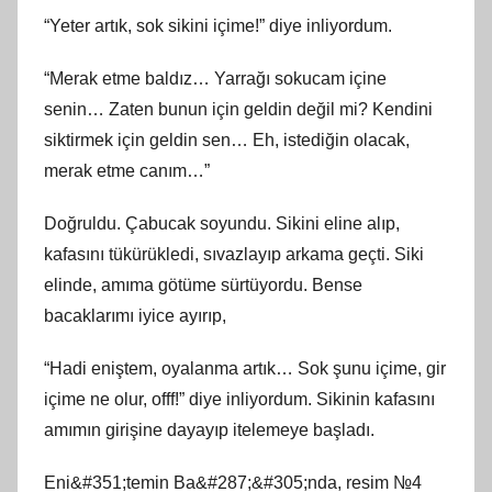
“Yeter artık, sok sikini içime!” diye inliyordum.
“Merak etme baldız… Yarrağı sokucam içine
senin… Zaten bunun için geldin değil mi? Kendini
siktirmek için geldin sen… Eh, istediğin olacak,
merak etme canım…”
Doğruldu. Çabucak soyundu. Sikini eline alıp,
kafasını tükürükledi, sıvazlayıp arkama geçti. Siki
elinde, amıma götüme sürtüyordu. Bense
bacaklarımı iyice ayırıp,
“Hadi eniştem, oyalanma artık… Sok şunu içime, gir
içime ne olur, offf!” diye inliyordum. Sikinin kafasını
amımın girişine dayayıp itelemeye başladı.
Eni&#351;temin Ba&#287;&#305;nda, resim №4