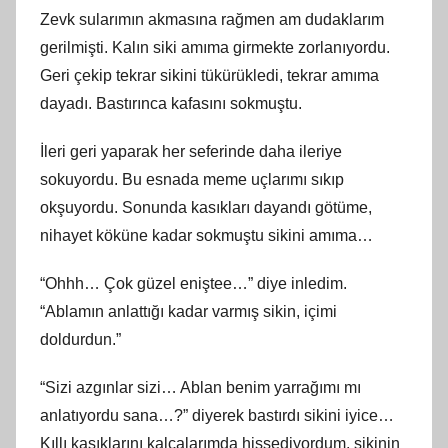
Zevk sularımın akmasına rağmen am dudaklarım
gerilmişti. Kalın siki amıma girmekte zorlanıyordu.
Geri çekip tekrar sikini tükürükledi, tekrar amıma
dayadı. Bastırınca kafasını sokmuştu.
İleri geri yaparak her seferinde daha ileriye
sokuyordu. Bu esnada meme uçlarımı sıkıp
okşuyordu. Sonunda kasıkları dayandı götüme,
nihayet köküne kadar sokmuştu sikini amıma…
“Ohhh… Çok güzel eniştee…” diye inledim.
“Ablamın anlattığı kadar varmış sikin, içimi
doldurdun.”
“Sizi azgınlar sizi… Ablan benim yarrağımı mı
anlatıyordu sana…?” diyerek bastırdı sikini iyice…
Kıllı kasıklarını kalçalarımda hissediyordum, sikinin