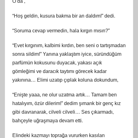
O da ,
“Hoş geldin, kusura bakma bir an daldım!” dedi.
“Soruma cevap vermedin, hala kırgın mısın?”
“Evet kırgınım, kalbimi kırdın, ben seni o tartışmadan
sonra sildim!” Yanına yaklaştım iyice, süründüğüm
parfümün kokusunu duyacak, yakası açık
gömleğimi ve daracık taytımı görecek kadar
yakınına… Elimi uzatıp çıplak koluna dokundum,
“Enişte yaaa, ne olur uzatma artık… Tamam ben
hatalıyım, özür dilerim!” dedim şımarık bir genç kız
gibi davranarak, cilveli cilveli… Ses çıkarmadı,
bahçeyle uğraşmaya devam etti.
Elindeki kazmayı toprağa vururken kasılan