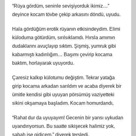
“Rüya gördüm, seninle sevişiyorduk ikimiz…”
deyince kocam tövbe çekip arkasını döndü, uyudu.
Hala gördüğüm erotik rüyanın etkisindeydim. Elimi
küloduma götürdüm, sırılsıklamdı. Hırsla amımın
dudaklarını avuçlayıp sıktım. Şişmiş, yumruk gibi
kabarmıştı kadınlığım… Başımı çevirip kocama
baktım, horlayarak uyuyordu.
Çaresiz kalkıp külotumu değiştim. Tekrar yatağa
girip kocama arkadan sarıldım ve acaba diyerek bir
ümitle kendisi gibi uyuyan pörsümüş vaziyetteki
sikini okşamaya başladım. Kocam homurdandı,
“Rahat dur da uyuyayım! Gecenin bir yarısı uykudan
uyandırıyorsun. Bu saatte sikişecek halimiz yok,
sabah işe gidicem.” diyerek tersledi.