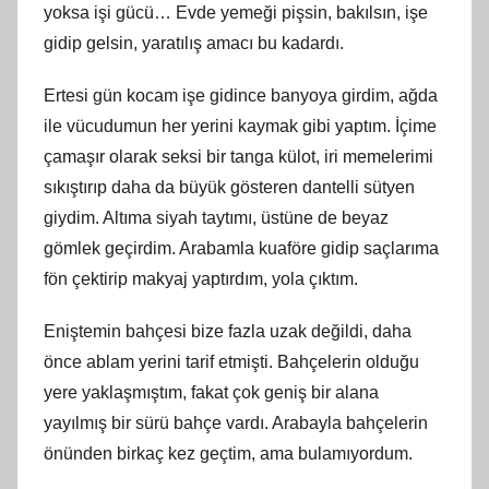
yoksa işi gücü… Evde yemeği pişsin, bakılsın, işe
gidip gelsin, yaratılış amacı bu kadardı.
Ertesi gün kocam işe gidince banyoya girdim, ağda
ile vücudumun her yerini kaymak gibi yaptım. İçime
çamaşır olarak seksi bir tanga külot, iri memelerimi
sıkıştırıp daha da büyük gösteren dantelli sütyen
giydim. Altıma siyah taytımı, üstüne de beyaz
gömlek geçirdim. Arabamla kuaföre gidip saçlarıma
fön çektirip makyaj yaptırdım, yola çıktım.
Eniştemin bahçesi bize fazla uzak değildi, daha
önce ablam yerini tarif etmişti. Bahçelerin olduğu
yere yaklaşmıştım, fakat çok geniş bir alana
yayılmış bir sürü bahçe vardı. Arabayla bahçelerin
önünden birkaç kez geçtim, ama bulamıyordum.