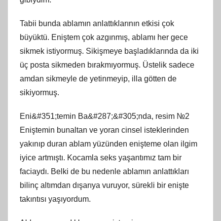
Tabii bunda ablamın anlattıklarının etkisi çok
büyüktü. Eniştem çok azgınmış, ablamı her gece
sikmek istiyormuş. Sikişmeye başladıklarında da iki
üç posta sikmeden bırakmıyormuş. Üstelik sadece
amdan sikmeyle de yetinmeyip, illa götten de
sikiyormuş.
Eni&#351;temin Ba&#287;&#305;nda, resim №2
Eniştemin bunaltan ve yoran cinsel isteklerinden
yakınıp duran ablam yüzünden enişteme olan ilgim
iyice artmıştı. Kocamla seks yaşantımız tam bir
faciaydı. Belki de bu nedenle ablamın anlattıkları
bilinç altımdan dışarıya vuruyor, sürekli bir enişte
takıntısı yaşıyordum.