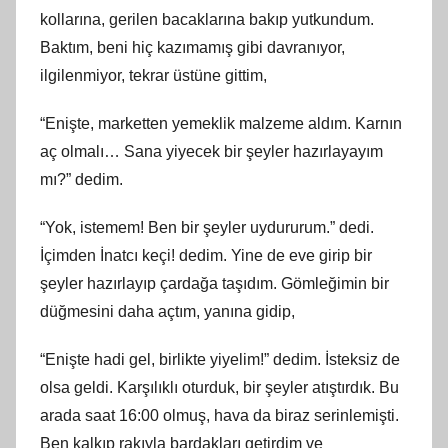
kollarına, gerilen bacaklarına bakıp yutkundum.
Baktım, beni hiç kazımamış gibi davranıyor,
ilgilenmiyor, tekrar üstüne gittim,
“Enişte, marketten yemeklik malzeme aldım. Karnın
aç olmalı… Sana yiyecek bir şeyler hazırlayayım
mı?” dedim.
“Yok, istemem! Ben bir şeyler uydururum.” dedi.
İçimden İnatcı keçi! dedim. Yine de eve girip bir
şeyler hazırlayıp çardağa taşıdım. Gömleğimin bir
düğmesini daha açtım, yanına gidip,
“Enişte hadi gel, birlikte yiyelim!” dedim. İsteksiz de
olsa geldi. Karşılıklı oturduk, bir şeyler atıştırdık. Bu
arada saat 16:00 olmuş, hava da biraz serinlemişti.
Ben kalkıp rakıyla bardakları getirdim ve