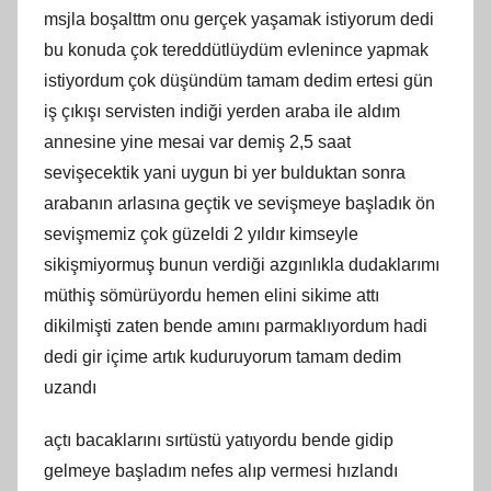
msjla boşalttm onu gerçek yaşamak istiyorum dedi
bu konuda çok tereddütlüydüm evlenince yapmak
istiyordum çok düşündüm tamam dedim ertesi gün
iş çıkışı servisten indiği yerden araba ile aldım
annesine yine mesai var demiş 2,5 saat
sevişecektik yani uygun bi yer bulduktan sonra
arabanın arlasına geçtik ve sevişmeye başladık ön
sevişmemiz çok güzeldi 2 yıldır kimseyle
sikişmiyormuş bunun verdiği azgınlıkla dudaklarımı
müthiş sömürüyordu hemen elini sikime attı
dikilmişti zaten bende amını parmaklıyordum hadi
dedi gir içime artık kuduruyorum tamam dedim
uzandı
açtı bacaklarını sırtüstü yatıyordu bende gidip
gelmeye başladım nefes alıp vermesi hızlandı