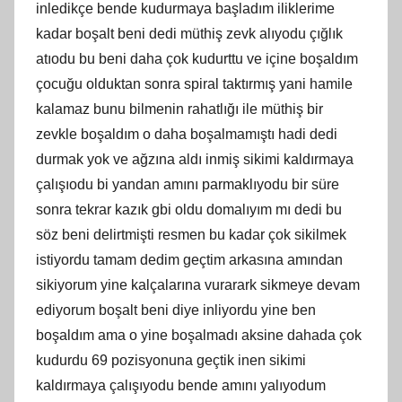
inledikçe bende kudurmaya başladım iliklerime
kadar boşalt beni dedi müthiş zevk alıyodu çığlık
atıodu bu beni daha çok kudurttu ve içine boşaldım
çocuğu olduktan sonra spiral taktırmış yani hamile
kalamaz bunu bilmenin rahatlığı ile müthiş bir
zevkle boşaldım o daha boşalmamıştı hadi dedi
durmak yok ve ağzına aldı inmiş sikimi kaldırmaya
çalışıodu bi yandan amını parmaklıyodu bir süre
sonra tekrar kazık gbi oldu domalıyım mı dedi bu
söz beni delirtmişti resmen bu kadar çok sikilmek
istiyordu tamam dedim geçtim arkasına amından
sikiyorum yine kalçalarına vurarark sikmeye devam
ediyorum boşalt beni diye inliyordu yine ben
boşaldım ama o yine boşalmadı aksine dahada çok
kudurdu 69 pozisyonuna geçtik inen sikimi
kaldırmaya çalışıyodu bende amını yalıyodum