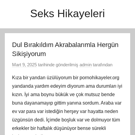
İçeriğe
Seks Hikayeleri
atla
Dul Bırakıldım Akrabalarımla Hergün
Sikişiyorum
Mart 9, 2025
tarihinde gönderilmiş
admin
tarafından
Kıza bir yandan üzülüyorum bir pornohikayeler.org
yandanda yardım edeyim diyorum ama durumları iyi
kızın. İyi ama boynu bükük ve çok mutsuz bende
buna dayanamayıp gittim yanına sordum. Araba var
ev var para var istediğin herşey var hayatta neden
üzgünsün dedi. İçimde boşluk var ve dolmuyor tüm
erkekler bir haftalık düşünüyor bense sürekli