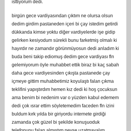
isttiyorum dedi.
birgün gece vardiyasından çıktım ne olursa olsun
dedim girdim pastaneden içeri bi çay istedim getirdi
dükkanda kimse yoktu diğer vardiyelerde işe gidip
gelirken kesiyodum sürekli bunu farketmiş olmalı ki
hayırdır ne zamandır görünmüyosun dedi anladım ki
buda beni takip ediomuş dedim gece vardiyası fln
gelemiyorum öyle muhabbet ettik biraz bi kaç sabah
daha gece vardiyesinden çıkışta pastanede çay
içmeye gittim muhabbetimiz koyulaştı falan çıkma
teklifini yapıştırdım hemen kız dedi ki hoş çocuksun
ama benim bi nedenim var o yüzden kabul edemem
dedi çok ısrar ettim söyletemedim faceden fln izini
buldum kırk yılda bir giriyordu internete girdiği
zamanda çok güzel bi şekilde konuşuoduk
telefonunu falan almıştım neyse uzatmayalım