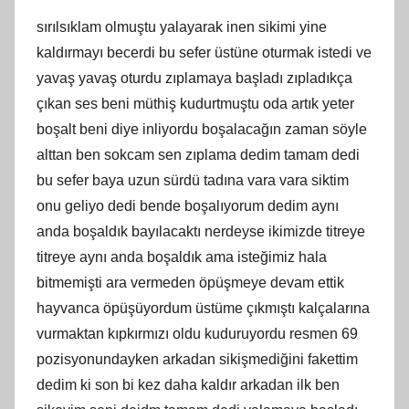
sırılsıklam olmuştu yalayarak inen sikimi yine
kaldırmayı becerdi bu sefer üstüne oturmak istedi ve
yavaş yavaş oturdu zıplamaya başladı zıpladıkça
çıkan ses beni müthiş kudurtmuştu oda artık yeter
boşalt beni diye inliyordu boşalacağın zaman söyle
alttan ben sokcam sen zıplama dedim tamam dedi
bu sefer baya uzun sürdü tadına vara vara siktim
onu geliyo dedi bende boşalıyorum dedim aynı
anda boşaldık bayılacaktı nerdeyse ikimizde titreye
titreye aynı anda boşaldık ama isteğimiz hala
bitmemişti ara vermeden öpüşmeye devam ettik
hayvanca öpüşüyordum üstüme çıkmıştı kalçalarına
vurmaktan kıpkırmızı oldu kuduruyordu resmen 69
pozisyonundayken arkadan sikişmediğini fakettim
dedim ki son bi kez daha kaldır arkadan ilk ben