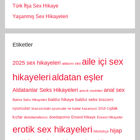
Türk İfşa Sex Hikaye
Yaşanmış Sex Hikayeleri
Etiketler
aile içi sex
2025 sex hikayeleri
ablasını sikti
hikayeleri
aldatan eşler
Aldatanlar Seks Hikayeleri
anal sex
amcık resimleri
baldız hikaye
baldız seks
brazzers
Bakire Seks Hikayeleri
cıplak
oyunculari
brazzerstaki oyuncular ne kadar kazanıyor 2018
kızlar
doedaporno
Ensest Hikaye
dixiedamelioxxx
Ensest Hikayeler
erotik sex hikayeleri
hijap
hdxtürkçe