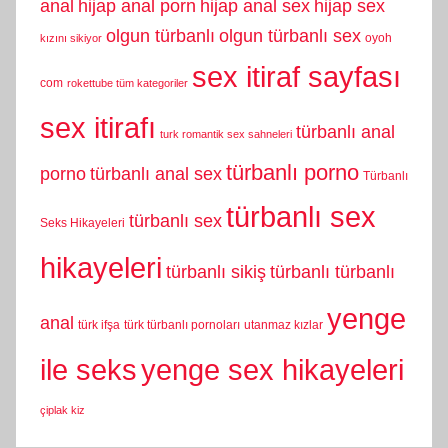
anal
hijap anal porn
hijap anal sex
hijap sex
olgun türbanlı
olgun türbanlı sex
oyoh
kızını sikiyor
sex itiraf sayfası
com
rokettube tüm kategoriler
sex itirafı
türbanlı anal
turk romantik sex sahneleri
türbanlı porno
porno
türbanlı anal sex
Türbanlı
türbanlı sex
türbanlı sex
Seks Hikayeleri
hikayeleri
türbanlı sikiş
türbanlı türbanlı
yenge
anal
türk ifşa
türk türbanlı pornoları
utanmaz kızlar
yenge sex hikayeleri
ile seks
çiplak kiz