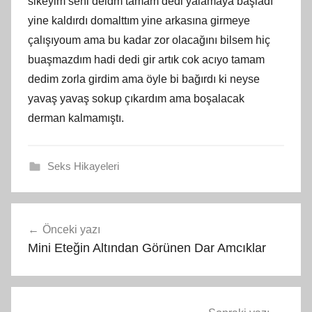
sikeyim seni deidm tamam dedi yalamaya başladı
yine kaldırdı domalttım yine arkasına girmeye
çalışıyoum ama bu kadar zor olacağını bilsem hiç
buaşmazdım hadi dedi gir artık cok acıyo tamam
dedim zorla girdim ama öyle bi bağırdı ki neyse
yavaş yavaş sokup çıkardım ama boşalacak
derman kalmamıştı.
Seks Hikayeleri
Yazı
Önceki yazı
gezinmesi
Mini Eteğin Altından Görünen Dar Amcıklar