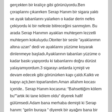
gerçekten bir kraliçe gibi görünüyordu.Ben
çoraplarını çıkarırken Serap Hanım bir sigara yaktı
ve ayak tabanlarını yalarken o kadar derin nefes
çekiyordu ki bir nefeste bitireceğini sanmıştım. Bu
arada Serap Hanımın ayakları muhteşem lezzetli
muhteşem kokuluydu.Otoriter bir sesle “ayaklarımın
altına uzan“ dedi ve ayaklarını yüzüme koyarak
dinlenmeye başladı.Ayaklarının tabanları yüzüme o
kadar baskı yapıyordu ki tabanlarını doğru dürüst
yalayamıyordum.3 sigarayı ardarda içmişti ve
devam edecek gibi görünürken kapı çaldı.Kalktı ve
kapıyı açtı,ben toparlandım.Aman allahım kocası
içeride.. Serap Hanım kocasına: “Bahsettiğim kölem
bu““artık iki tane kölem oldu“ diyerek hafif
gülümsedi.Adam bana merhaba demişti ki Serap
hanım: “gelin buraya “ diyerek bir ayağını bana bir