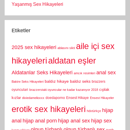
Yaşanmış Sex Hikayeleri
Etiketler
aile içi sex
2025 sex hikayeleri
ablasını sikti
hikayeleri
aldatan eşler
Aldatanlar Seks Hikayeleri
anal sex
amcık resimleri
baldız hikaye
baldız seks
brazzers
Bakire Seks Hikayeleri
cıplak
oyunculari
brazzerstaki oyuncular ne kadar kazanıyor 2018
kızlar
doedaporno
Ensest Hikaye
dixiedamelioxxx
Ensest Hikayeler
erotik sex hikayeleri
hijap
hdxtürkçe
anal
hijap anal porn
hijap anal sex
hijap sex
olgun türbanlı
olgun türbanlı sex
oyoh