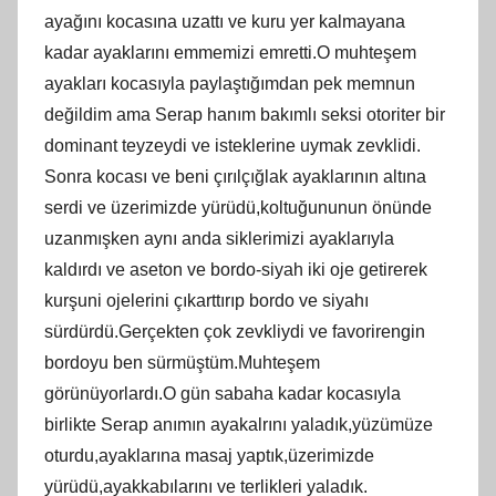
ayağını kocasına uzattı ve kuru yer kalmayana
kadar ayaklarını emmemizi emretti.O muhteşem
ayakları kocasıyla paylaştığımdan pek memnun
değildim ama Serap hanım bakımlı seksi otoriter bir
dominant teyzeydi ve isteklerine uymak zevklidi.
Sonra kocası ve beni çırılçığlak ayaklarının altına
serdi ve üzerimizde yürüdü,koltuğununun önünde
uzanmışken aynı anda siklerimizi ayaklarıyla
kaldırdı ve aseton ve bordo-siyah iki oje getirerek
kurşuni ojelerini çıkarttırıp bordo ve siyahı
sürdürdü.Gerçekten çok zevkliydi ve favorirengin
bordoyu ben sürmüştüm.Muhteşem
görünüyorlardı.O gün sabaha kadar kocasıyla
birlikte Serap anımın ayakalrını yaladık,yüzümüze
oturdu,ayaklarına masaj yaptık,üzerimizde
yürüdü,ayakkabılarını ve terlikleri yaladık.