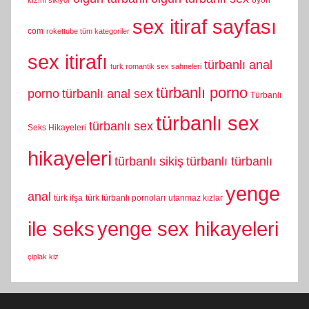
kızını sikiyor
sex itiraf sayfası
com
rokettube tüm kategoriler
sex itirafı
türbanlı anal
turk romantik sex sahneleri
türbanlı porno
porno
türbanlı anal sex
Türbanlı
türbanlı sex
türbanlı sex
Seks Hikayeleri
hikayeleri
türbanlı sikiş
türbanlı türbanlı
yenge
anal
türk ifşa
türk türbanlı pornoları
utanmaz kızlar
yenge sex hikayeleri
ile seks
çiplak kiz