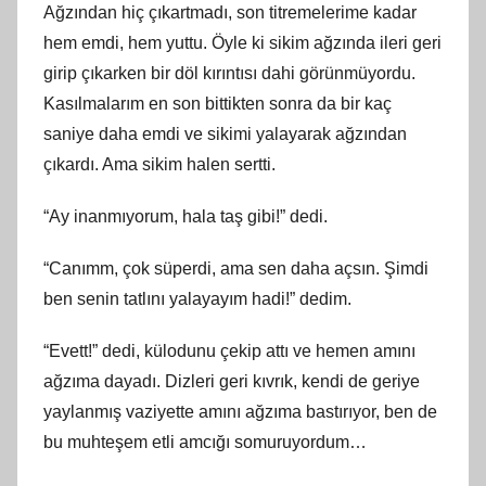
Ağzından hiç çıkartmadı, son titremelerime kadar
hem emdi, hem yuttu. Öyle ki sikim ağzında ileri geri
girip çıkarken bir döl kırıntısı dahi görünmüyordu.
Kasılmalarım en son bittikten sonra da bir kaç
saniye daha emdi ve sikimi yalayarak ağzından
çıkardı. Ama sikim halen sertti.
“Ay inanmıyorum, hala taş gibi!” dedi.
“Canımm, çok süperdi, ama sen daha açsın. Şimdi
ben senin tatlını yalayayım hadi!” dedim.
“Evett!” dedi, külodunu çekip attı ve hemen amını
ağzıma dayadı. Dizleri geri kıvrık, kendi de geriye
yaylanmış vaziyette amını ağzıma bastırıyor, ben de
bu muhteşem etli amcığı somuruyordum…