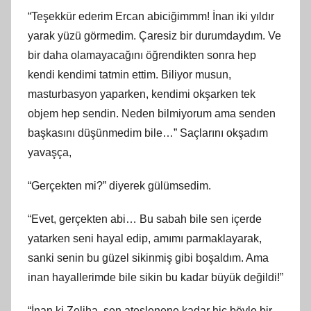
“Teşekkür ederim Ercan abiciğimmm! İnan iki yıldır
yarak yüzü görmedim. Çaresiz bir durumdaydım. Ve
bir daha olamayacağını öğrendikten sonra hep
kendi kendimi tatmin ettim. Biliyor musun,
masturbasyon yaparken, kendimi okşarken tek
objem hep sendin. Neden bilmiyorum ama senden
başkasını düşünmedim bile…” Saçlarını okşadım
yavaşça,
“Gerçekten mi?” diyerek gülümsedim.
“Evet, gerçekten abi… Bu sabah bile sen içerde
yatarken seni hayal edip, amımı parmaklayarak,
sanki senin bu güzel sikinmiş gibi boşaldım. Ama
inan hayallerimde bile sikin bu kadar büyük değildi!”
“İnan ki Zeliha, sen ateşlenene kadar hiç böyle bir