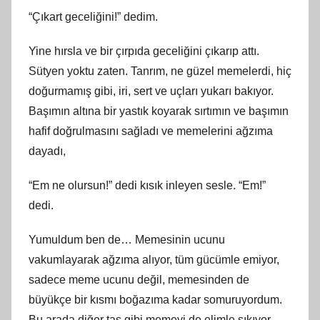
“Çıkart geceliğini!” dedim.
Yine hırsla ve bir çırpıda geceliğini çıkarıp attı.
Sütyen yoktu zaten. Tanrım, ne güzel memelerdi, hiç
doğurmamış gibi, iri, sert ve uçları yukarı bakıyor.
Başımın altına bir yastık koyarak sırtımın ve başımın
hafif doğrulmasını sağladı ve memelerini ağzıma
dayadı,
“Em ne olursun!” dedi kısık inleyen sesle. “Em!”
dedi.
Yumuldum ben de… Memesinin ucunu
vakumlayarak ağzıma alıyor, tüm gücümle emiyor,
sadece meme ucunu değil, memesinden de
büyükçe bir kısmı boğazıma kadar somuruyordum.
Bu arada diğer taş gibi memeyi de elimle sıkıyor,