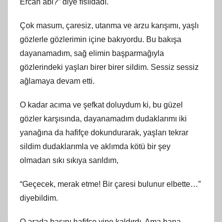
Ercan abi?” diye fısıldadı.
Çok masum, çaresiz, utanma ve arzu karışımı, yaşlı
gözlerle gözlerimin içine bakıyordu. Bu bakışa
dayanamadım, sağ elimin başparmağıyla
gözlerindeki yaşları birer birer sildim. Sessiz sessiz
ağlamaya devam etti.
O kadar acıma ve şefkat doluydum ki, bu güzel
gözler karşısında, dayanamadım dudaklarımı iki
yanağına da hafifçe dokundurarak, yaşları tekrar
sildim dudaklarımla ve aklımda kötü bir şey
olmadan sıkı sıkıya sarıldım,
“Geçecek, merak etme! Bir çaresi bulunur elbette…”
diyebildim.
O arada başını hafifçe yine kaldırdı. Ama bana