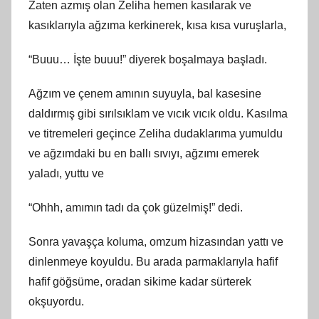
Zaten azmış olan Zeliha hemen kasılarak ve
kasıklarıyla ağzıma kerkinerek, kısa kısa vuruşlarla,
“Buuu… İşte buuu!” diyerek boşalmaya başladı.
Ağzım ve çenem amının suyuyla, bal kasesine
daldırmış gibi sırılsıklam ve vıcık vıcık oldu. Kasılma
ve titremeleri geçince Zeliha dudaklarıma yumuldu
ve ağzımdaki bu en ballı sıvıyı, ağzımı emerek
yaladı, yuttu ve
“Ohhh, amımın tadı da çok güzelmiş!” dedi.
Sonra yavaşça koluma, omzum hizasından yattı ve
dinlenmeye koyuldu. Bu arada parmaklarıyla hafif
hafif göğsüme, oradan sikime kadar sürterek
okşuyordu.