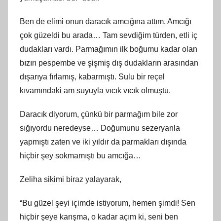
Ben de elimi onun daracık amcığına attım. Amcığı
çok güzeldi bu arada… Tam sevdiğim türden, etli iç
dudakları vardı. Parmağımın ilk boğumu kadar olan
bızırı pespembe ve şişmiş dış dudakların arasından
dışarıya fırlamış, kabarmıştı. Sulu bir reçel
kıvamındaki am suyuyla vıcık vıcık olmuştu.
Daracık diyorum, çünkü bir parmağım bile zor
sığıyordu neredeyse… Doğumunu sezeryanla
yapmıştı zaten ve iki yıldır da parmakları dışında
hiçbir şey sokmamıştı bu amcığa…
Zeliha sikimi biraz yalayarak,
“Bu güzel şeyi içimde istiyorum, hemen şimdi! Sen
hiçbir şeye karışma, o kadar açım ki, seni ben