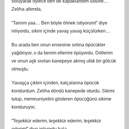
soluyarak öylece ben de kapaklandım üstüne…
Zeliha altımda,
“Tanrım yaa… Ben böyle ölmek istiyorum!” diye
inliyordu, sikim içinde yavaş yavaş küçülürken…
Bu arada ben onun ensesine sırtına öpücükler
yağdırıyor, o da benim ellerimi öpüyordu. Döllerim
ve onun aşk sıvıları kanepeye akmış ufak bir gölcük
olmuştu.
Yavaşça çıktım içinden, kalçalarına öpücük
kondurdum. Zeliha döndü kanepede oturdu. Sikimi
tutup, memnuniyetini gösteren öpücüğünü sikime
konduruyor,
“Teşekkür ederim, teşekkür ederim, teşekkür
ederim!” diye inliyordu hala…