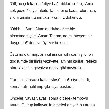
“Off, bu çok kalınn!” diye bağırdıktan sonra, “Ama
çok güzel!” diye inledi. Tam dibine kadar oturunca,
sikim amının rahim ağzı kısmına dokundu.
“Ohhh… Bunu Altan’da daha önce hiç
hissetmemiştim! Aman Tanrım, ne muhteşem bir
duygu bu!” dedi ve öylece bekledi.
Üstüme oturmuş, amı sikimi sımsıkı sarmış, elleri
göğsümde dikilmiş vaziyette, amının kasları refleks
olarak kasılıp gevşiyor nabız gibi atıyordu…
“Tanrım, sonsuza kadar sürsün bu!” diye inledi,
sonra hafif hafif inip çıkmaya başladı.
Önceleri yavaş yavaş, sonra giderek tempoyu
artırdı. Oturup kalkıyor, inlemeleri artıyor, bu arada