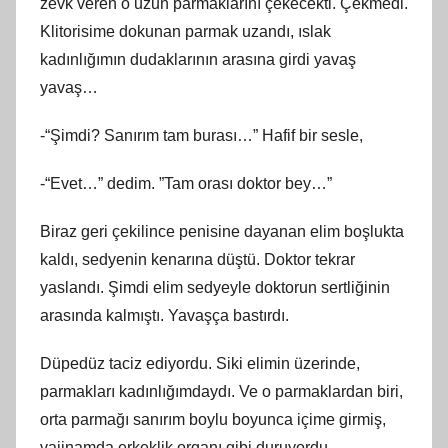
zevk veren o uzun parmaklarını çekecekti. Çekmedi.
Klitorisime dokunan parmak uzandı, ıslak
kadınlığımın dudaklarının arasına girdi yavaş
yavaş…
-“Şimdi? Sanırım tam burası…” Hafif bir sesle,
-“Evet…” dedim. ”Tam orası doktor bey…”
Biraz geri çekilince penisine dayanan elim boşlukta
kaldı, sedyenin kenarına düştü. Doktor tekrar
yaslandı. Şimdi elim sedyeyle doktorun sertliğinin
arasında kalmıştı. Yavaşça bastırdı.
Düpedüz taciz ediyordu. Siki elimin üzerinde,
parmakları kadınlığımdaydı. Ve o parmaklardan biri,
orta parmağı sanırım boylu boyunca içime girmiş,
vajinamda erkeklik organı gibi duruyordu.