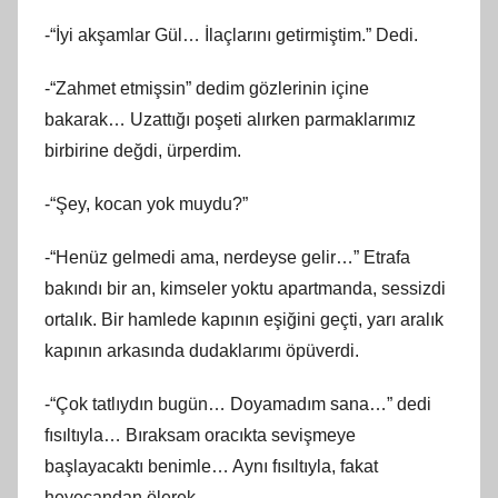
-“İyi akşamlar Gül… İlaçlarını getirmiştim.” Dedi.
-“Zahmet etmişsin” dedim gözlerinin içine
bakarak… Uzattığı poşeti alırken parmaklarımız
birbirine değdi, ürperdim.
-“Şey, kocan yok muydu?”
-“Henüz gelmedi ama, nerdeyse gelir…” Etrafa
bakındı bir an, kimseler yoktu apartmanda, sessizdi
ortalık. Bir hamlede kapının eşiğini geçti, yarı aralık
kapının arkasında dudaklarımı öpüverdi.
-“Çok tatlıydın bugün… Doyamadım sana…” dedi
fısıltıyla… Bıraksam oracıkta sevişmeye
başlayacaktı benimle… Aynı fısıltıyla, fakat
heyecandan ölerek,