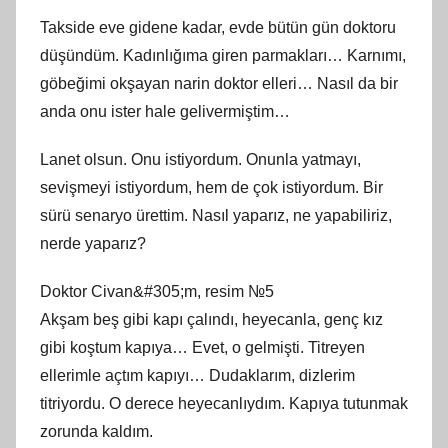
Takside eve gidene kadar, evde bütün gün doktoru
düşündüm. Kadınlığıma giren parmakları… Karnımı,
göbeğimi okşayan narin doktor elleri… Nasıl da bir
anda onu ister hale gelivermiştim…
Lanet olsun. Onu istiyordum. Onunla yatmayı,
sevişmeyi istiyordum, hem de çok istiyordum. Bir
sürü senaryo ürettim. Nasıl yaparız, ne yapabiliriz,
nerde yaparız?
Doktor Civan&#305;m, resim №5
Akşam beş gibi kapı çalındı, heyecanla, genç kız
gibi koştum kapıya… Evet, o gelmişti. Titreyen
ellerimle açtım kapıyı… Dudaklarım, dizlerim
titriyordu. O derece heyecanlıydım. Kapıya tutunmak
zorunda kaldım.