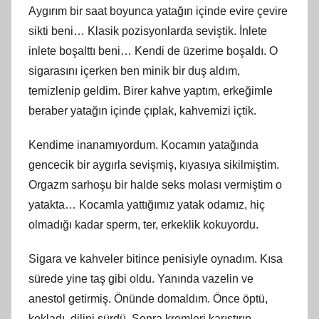
Aygırım bir saat boyunca yatağın içinde evire çevire
sikti beni… Klasik pozisyonlarda seviştik. İnlete
inlete boşalttı beni… Kendi de üzerime boşaldı. O
sigarasını içerken ben minik bir duş aldım,
temizlenip geldim. Birer kahve yaptım, erkeğimle
beraber yatağın içinde çıplak, kahvemizi içtik.
Kendime inanamıyordum. Kocamın yatağında
gencecik bir aygırla sevişmiş, kıyasıya sikilmiştim.
Orgazm sarhoşu bir halde seks molası vermiştim o
yatakta… Kocamla yattığımız yatak odamız, hiç
olmadığı kadar sperm, ter, erkeklik kokuyordu.
Sigara ve kahveler bitince penisiyle oynadım. Kısa
sürede yine taş gibi oldu. Yanında vazelin ve
anestol getirmiş. Önünde domaldım. Önce öptü,
kokladı, dilini sürdü. Sonra kremleri karıştırıp