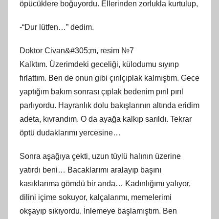
öpücüklere boğuyordu. Ellerinden zorlukla kurtulup,
-“Dur lütfen…” dedim.
Doktor Civan&#305;m, resim №7
Kalktım. Üzerimdeki geceliği, külodumu sıyırıp
fırlattım. Ben de onun gibi çırılçıplak kalmıştım. Gece
yaptığım bakım sonrası çıplak bedenim pırıl pırıl
parlıyordu. Hayranlık dolu bakışlarının altında eridim
adeta, kıvrandım. O da ayağa kalkıp sarıldı. Tekrar
öptü dudaklarımı yercesine…
Sonra aşağıya çekti, uzun tüylü halının üzerine
yatırdı beni… Bacaklarımı aralayıp başını
kasıklarıma gömdü bir anda… Kadınlığımı yalıyor,
dilini içime sokuyor, kalçalarımı, memelerimi
okşayıp sıkıyordu. İnlemeye başlamıştım. Ben