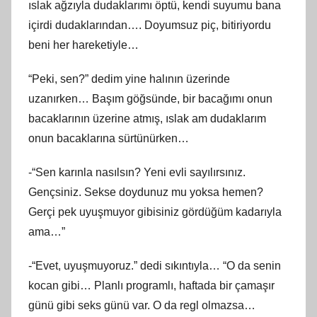
ıslak ağzıyla dudaklarımı öptü, kendi suyumu bana
içirdi dudaklarından…. Doyumsuz piç, bitiriyordu
beni her hareketiyle…
“Peki, sen?” dedim yine halının üzerinde
uzanırken… Başım göğsünde, bir bacağımı onun
bacaklarının üzerine atmış, ıslak am dudaklarım
onun bacaklarına sürtünürken…
-“Sen karınla nasılsın? Yeni evli sayılırsınız.
Gençsiniz. Sekse doydunuz mu yoksa hemen?
Gerçi pek uyuşmuyor gibisiniz gördüğüm kadarıyla
ama…”
-“Evet, uyuşmuyoruz.” dedi sıkıntıyla… “O da senin
kocan gibi… Planlı programlı, haftada bir çamaşır
günü gibi seks günü var. O da regl olmazsa…