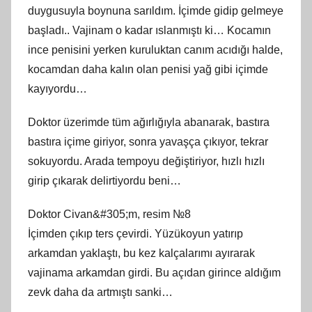
duygusuyla boynuna sarıldım. İçimde gidip gelmeye
başladı.. Vajinam o kadar ıslanmıştı ki… Kocamın
ince penisini yerken kuruluktan canım acıdığı halde,
kocamdan daha kalın olan penisi yağ gibi içimde
kayıyordu…
Doktor üzerimde tüm ağırlığıyla abanarak, bastıra
bastıra içime giriyor, sonra yavaşça çıkıyor, tekrar
sokuyordu. Arada tempoyu değiştiriyor, hızlı hızlı
girip çıkarak delirtiyordu beni…
Doktor Civan&#305;m, resim №8
İçimden çıkıp ters çevirdi. Yüzükoyun yatırıp
arkamdan yaklaştı, bu kez kalçalarımı ayırarak
vajinama arkamdan girdi. Bu açıdan girince aldığım
zevk daha da artmıştı sanki…