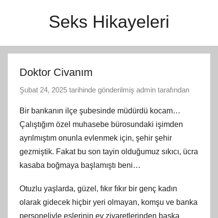
İçeriğe
Seks Hikayeleri
atla
Doktor Civanım
Şubat 24, 2025
tarihinde gönderilmiş
admin
tarafından
Bir bankanın ilçe şubesinde müdürdü kocam…
Çalıştığım özel muhasebe bürosundaki işimden
ayrılmıştım onunla evlenmek için, şehir şehir
gezmiştik. Fakat bu son tayin olduğumuz sıkıcı, ücra
kasaba boğmaya başlamıştı beni…
Otuzlu yaşlarda, güzel, fıkır fıkır bir genç kadın
olarak gidecek hiçbir yeri olmayan, komşu ve banka
personeliyle eşlerinin ev ziyaretlerinden başka