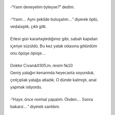
-“Yarın deneyelim öyleyse?” dedim.
-“Yarın… Aynı şekilde buluşalım…” diyerek öptü,
vedalaştık, çıktı gitti.
Ertesi gün kararlaştırdığımız gibi, sabah kapıdan
içeriye süzüldü. Bu kez yatak odasına götürdüm
onu öpüşe öpüşe…
Doktor Civan&#305;m, resim №10
Geniş yatağın kenarında heyecanla soyunduk,
çırılçıplak yatağa atladık. O dünde kalmıştı, anal
yapmak istiyordu.
-“Hayır, önce normal yapalım. Önden… Sonra
bakarız…” diyerek sarıldım.