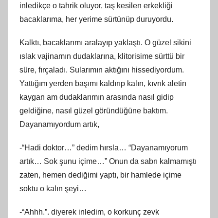
inledikçe o tahrik oluyor, taş kesilen erkekliği
bacaklarıma, her yerime sürtünüp duruyordu.
Kalktı, bacaklarımı aralayıp yaklaştı. O güzel sikini
ıslak vajinamın dudaklarına, klitorisime sürttü bir
süre, fırçaladı. Sularımın aktığını hissediyordum.
Yattığım yerden başımı kaldırıp kalın, kıvrık aletin
kaygan am dudaklarımın arasında nasıl gidip
geldiğine, nasıl güzel göründüğüne baktım.
Dayanamıyordum artık,
-“Hadi doktor…” dedim hırsla… “Dayanamıyorum
artık… Sok şunu içime…” Onun da sabrı kalmamıştı
zaten, hemen dediğimi yaptı, bir hamlede içime
soktu o kalın şeyi…
-“Ahhh.”. diyerek inledim, o korkunç zevk