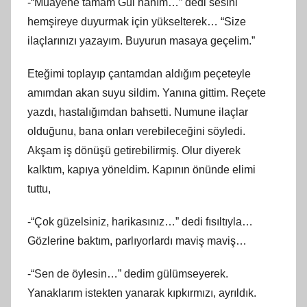
-“Muayene tamam Gül hanım…” dedi sesini
hemşireye duyurmak için yükselterek… “Size
ilaçlarınızı yazayım. Buyurun masaya geçelim.”
Eteğimi toplayıp çantamdan aldığım peçeteyle
amımdan akan suyu sildim. Yanına gittim. Reçete
yazdı, hastalığımdan bahsetti. Numune ilaçlar
olduğunu, bana onları verebileceğini söyledi.
Akşam iş dönüşü getirebilirmiş. Olur diyerek
kalktım, kapıya yöneldim. Kapının önünde elimi
tuttu,
-“Çok güzelsiniz, harikasınız…” dedi fısıltıyla…
Gözlerine baktım, parlıyorlardı maviş maviş…
-“Sen de öylesin…” dedim gülümseyerek.
Yanaklarım istekten yanarak kıpkırmızı, ayrıldık.