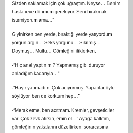
Sizden saklamak için çok uğraştım. Neyse… Benim
hastaneye dönmem gerekiyor. Seni bırakmak
istemiyorum ama…”
Giyinirken ben yerde, bıraktığı yerde yatıyordum
yorgun argın… Seks yorgunu… Sikilmiş…
Doymuş… Mutlu… Gömleğini iliklerken,
-“Hiç anal yaptın mı? Yapmamış gibi duruyor
anladığım kadarıyla…”
-“Hayır yapmadım. Çok acıyormuş. Yapanlar öyle
söylüyor, ben de korktum hep…”
-“Merak etme, ben acıtmam. Kremler, gevşeticiler
var. Çok zevk alırsın, emin ol…” Ayağa kalktım,
gömleğinin yakalarını düzeltirken, sorarcasına