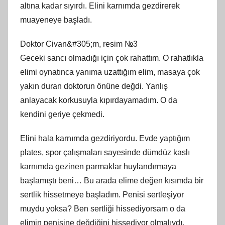
altına kadar sıyırdı. Elini karnımda gezdirerek
muayeneye başladı.
Doktor Civan&#305;m, resim №3
Geceki sancı olmadığı için çok rahattım. O rahatlıkla
elimi oynatınca yanıma uzattığım elim, masaya çok
yakın duran doktorun önüne değdi. Yanlış
anlayacak korkusuyla kıpırdayamadım. O da
kendini geriye çekmedi.
Elini hala karnımda gezdiriyordu. Evde yaptığım
plates, spor çalışmaları sayesinde dümdüz kaslı
karnımda gezinen parmaklar huylandırmaya
başlamıştı beni… Bu arada elime değen kısımda bir
sertlik hissetmeye başladım. Penisi sertleşiyor
muydu yoksa? Ben sertliği hissediyorsam o da
elimin penisine değdiğini hissediyor olmalıydı.