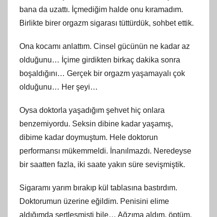
bana da uzattı. İçmediğim halde onu kıramadım.
Birlikte birer orgazm sigarası tüttürdük, sohbet ettik.
Ona kocamı anlattım. Cinsel gücünün ne kadar az
olduğunu… İçime girdikten birkaç dakika sonra
boşaldığını… Gerçek bir orgazm yaşamayalı çok
olduğunu… Her şeyi…
Oysa doktorla yaşadığım şehvet hiç onlara
benzemiyordu. Seksin dibine kadar yaşamış,
dibime kadar doymuştum. Hele doktorun
performansı mükemmeldi. İnanılmazdı. Neredeyse
bir saatten fazla, iki saate yakın süre sevişmiştik.
Sigaramı yarım bırakıp kül tablasına bastırdım.
Doktorumun üzerine eğildim. Penisini elime
aldığımda sertleşmişti bile… Ağzıma aldım, öptüm,