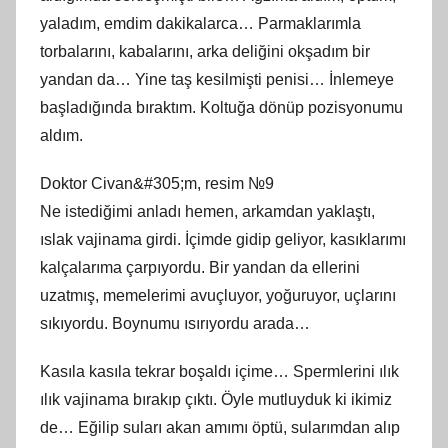
yaladım, emdim dakikalarca… Parmaklarımla
torbalarını, kabalarını, arka deliğini okşadım bir
yandan da… Yine taş kesilmişti penisi… İnlemeye
başladığında bıraktım. Koltuğa dönüp pozisyonumu
aldım.
Doktor Civan&#305;m, resim №9
Ne istediğimi anladı hemen, arkamdan yaklaştı,
ıslak vajinama girdi. İçimde gidip geliyor, kasıklarımı
kalçalarıma çarpıyordu. Bir yandan da ellerini
uzatmış, memelerimi avuçluyor, yoğuruyor, uçlarını
sıkıyordu. Boynumu ısırıyordu arada…
Kasıla kasıla tekrar boşaldı içime… Spermlerini ılık
ılık vajinama bırakıp çıktı. Öyle mutluyduk ki ikimiz
de… Eğilip suları akan amımı öptü, sularımdan alıp