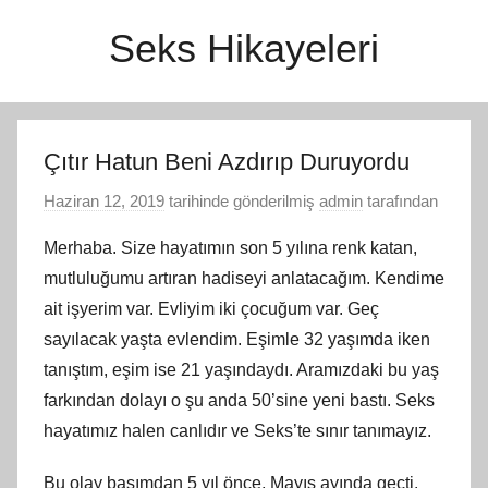
İçeriğe
Seks Hikayeleri
atla
Çıtır Hatun Beni Azdırıp Duruyordu
Haziran 12, 2019
tarihinde gönderilmiş
admin
tarafından
Merhaba. Size hayatımın son 5 yılına renk katan,
mutluluğumu artıran hadiseyi anlatacağım. Kendime
ait işyerim var. Evliyim iki çocuğum var. Geç
sayılacak yaşta evlendim. Eşimle 32 yaşımda iken
tanıştım, eşim ise 21 yaşındaydı. Aramızdaki bu yaş
farkından dolayı o şu anda 50’sine yeni bastı. Seks
hayatımız halen canlıdır ve Seks’te sınır tanımayız.
Bu olay başımdan 5 yıl önce, Mayıs ayında geçti.