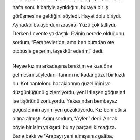
hafta sonu itibariyle ayrıldığını, buraya bir iş
görüşmesine geldiğini söyledi. Hayat dolu biriydi.
Aynadan bakıyordum arasıra. Yüzü çok tatlıydı.
Derken Levente yaklaştık. Evinin nerede olduğunu
sordum, “Ferahevler’de, ama ben buradan öte
otobüsle geçerim, teşekkür ederim!” dedi.
Neyse kızımı arkadaşına bıraktım ve kıza öne
gelmesini söyledim. Tanrım ne kadar güzel bir kızdı
bu. Kot pantolonu bacaklarının güzelliğini ve
düzgünlüğünü gizlemiyordu, yeni irileşen göğüsleri
ise tişörtünü zorluyordu. Yakasından bembeyaz
gögüslerinin ayrım yeri gözüküyordu. Kız beni etkisi
altına almıştı. Adını sordum, “Ayfer.” dedi. Ancak
böyle bir isim yakışırdı bu ay parçası kızcağıza.
Bana baktı ve “Arabayı yeni almışsınız galiba,