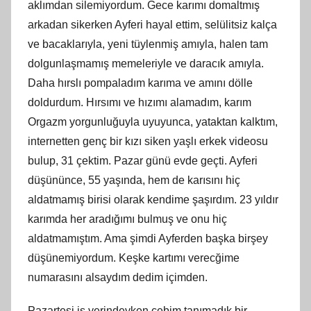
aklımdan silemiyordum. Gece karımı domaltmış
arkadan sikerken Ayferi hayal ettim, selülitsiz kalça
ve bacaklarıyla, yeni tüylenmiş amıyla, halen tam
dolgunlaşmamış memeleriyle ve daracık amıyla.
Daha hırslı pompaladım karıma ve amını dölle
doldurdum. Hırsımı ve hızımı alamadım, karım
Orgazm yorgunluğuyla uyuyunca, yataktan kalktım,
internetten genç bir kızı siken yaşlı erkek videosu
bulup, 31 çektim. Pazar günü evde geçti. Ayferi
düşününce, 55 yaşında, hem de karısını hiç
aldatmamış birisi olarak kendime şaşırdım. 23 yıldır
karımda her aradığımı bulmuş ve onu hiç
aldatmamıştım. Ama şimdi Ayferden başka birşey
düşünemiyordum. Keşke kartımı verecğime
numarasını alsaydım dedim içimden.
Pazartesi iş yerindeyken cebim tanımadık bir