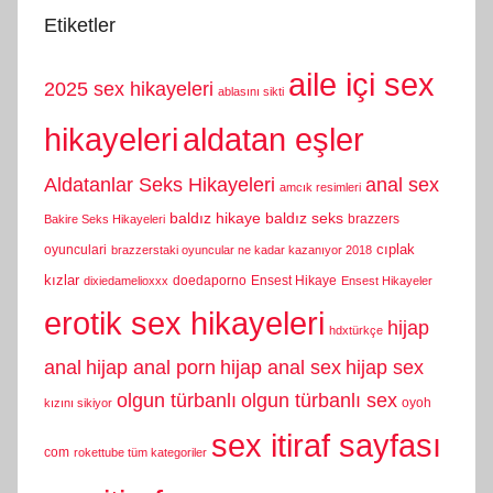
Etiketler
aile içi sex
2025 sex hikayeleri
ablasını sikti
hikayeleri
aldatan eşler
Aldatanlar Seks Hikayeleri
anal sex
amcık resimleri
baldız hikaye
baldız seks
brazzers
Bakire Seks Hikayeleri
cıplak
oyunculari
brazzerstaki oyuncular ne kadar kazanıyor 2018
kızlar
doedaporno
Ensest Hikaye
dixiedamelioxxx
Ensest Hikayeler
erotik sex hikayeleri
hijap
hdxtürkçe
anal
hijap anal porn
hijap anal sex
hijap sex
olgun türbanlı
olgun türbanlı sex
oyoh
kızını sikiyor
sex itiraf sayfası
com
rokettube tüm kategoriler