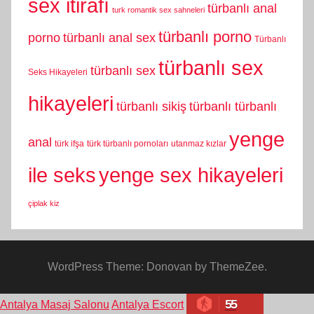
sex itirafı
türbanlı anal
turk romantik sex sahneleri
türbanlı porno
porno
türbanlı anal sex
Türbanlı
türbanlı sex
türbanlı sex
Seks Hikayeleri
hikayeleri
türbanlı sikiş
türbanlı türbanlı
yenge
anal
türk ifşa
türk türbanlı pornoları
utanmaz kızlar
yenge sex hikayeleri
ile seks
çiplak kiz
WordPress Theme: Donovan by ThemeZee.
55
Antalya Masaj Salonu
Antalya Escort