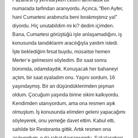
numarada tarfından aranıyordu. Açınca, “Ben Ayfer,
hani Cumartesi arabınızla beni bırakmıştınız ya!”
diyordu. Hiç unutabildim mi ki? dedim içimden.
Bana, Cumartesi görüştüğü işle anlaşamadığını, iş
konusunda tanıdıklarım aracılığıyla yardım istedi.
İşte beklediğim fırsat buydu, müsaitse hemen
Merter’e gelmesini söyledim. Bir saat sonra
büromda, odamdaydık. Konuşacak her bahaneyi
açtım, bir saat oyaladım onu. Yaşını sordum, 16
yaşındaymış. Bir an düşündüklerimden pişman
oldum. Çocuğum yaşında birine sikim kalkıyordu.
Kendimden utanıyordum, ama ona resmen aşık
olmuştum. İş konusunda elimden geleni yapacağımı
söyleyerek, onu yemeğe davet ettim. Kabul etti,
sahilde bir Restoranta gittik. Artık resmen ona
asılıyordum, o da rahat davranıyordu. Şakalaşırken