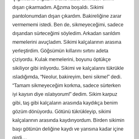
dışarı çıkarmadım. Ağzıma boşaldı. Sikimi
pantolonumdan dışarı çıkardım. Bakireliğine zarar
vermememi istedi. Ben de, sikmeyeceğimi, sadece
dışarıdan sürteceğimi söyledim. Arkadan sarıldım
memelerini avuçladım. Sikimi kalçalarının arasına
yerleştirdim. Göğsümün kıllarını sırtını adeta
çiziyordu. Kulak memelerini, boyunu öptükçe
sikiliyor gibi inliyordu. Sikimi ve kalçalarını tükrükle
ısladığımda, “Neolur, bakireyim, beni sikme!” dedi.
“Tamam sikmeyeceğim korkma, sadece sürterken
iyi kaysın diye ıslatıyorum!” dedim. Sikim karpuz
gibi, taş gibi kalçaların arasında kaydıkça benim
gözüm dönüyordu. Götünü tükrükleyip, sikimi
kalçalarının arasında kaydırıyordum. Birden sikimin
başı götünün deliğine kaydı ve yarısına kadar içine
girdi…