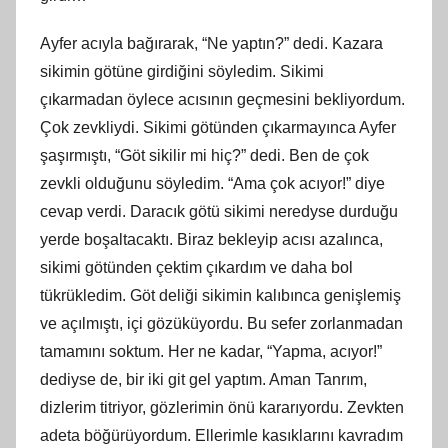
Ayfer acıyla bağırarak, “Ne yaptın?” dedi. Kazara
sikimin götüne girdiğini söyledim. Sikimi
çıkarmadan öylece acısının geçmesini bekliyordum.
Çok zevkliydi. Sikimi götünden çıkarmayınca Ayfer
şaşırmıştı, “Göt sikilir mi hiç?” dedi. Ben de çok
zevkli olduğunu söyledim. “Ama çok acıyor!” diye
cevap verdi. Daracık götü sikimi neredyse durduğu
yerde boşaltacaktı. Biraz bekleyip acısı azalınca,
sikimi götünden çektim çıkardım ve daha bol
tükrükledim. Göt deliği sikimin kalıbınca genişlemiş
ve açılmıştı, içi gözüküyordu. Bu sefer zorlanmadan
tamamını soktum. Her ne kadar, “Yapma, acıyor!”
dediyse de, bir iki git gel yaptım. Aman Tanrım,
dizlerim titriyor, gözlerimin önü kararıyordu. Zevkten
adeta böğürüyordum. Ellerimle kasıklarını kavradım