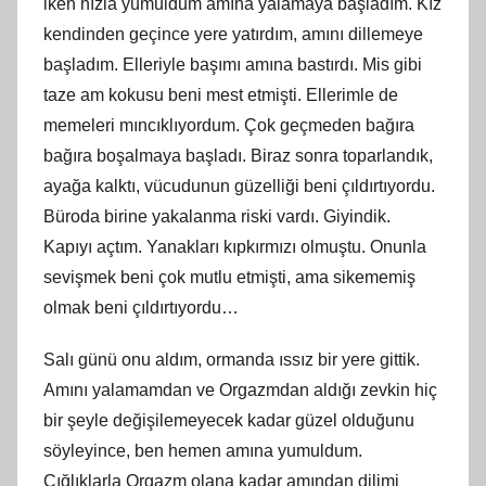
iken hızla yumuldum amına yalamaya başladım. Kız
kendinden geçince yere yatırdım, amını dillemeye
başladım. Elleriyle başımı amına bastırdı. Mis gibi
taze am kokusu beni mest etmişti. Ellerimle de
memeleri mıncıklıyordum. Çok geçmeden bağıra
bağıra boşalmaya başladı. Biraz sonra toparlandık,
ayağa kalktı, vücudunun güzelliği beni çıldırtıyordu.
Büroda birine yakalanma riski vardı. Giyindik.
Kapıyı açtım. Yanakları kıpkırmızı olmuştu. Onunla
sevişmek beni çok mutlu etmişti, ama sikememiş
olmak beni çıldırtıyordu…
Salı günü onu aldım, ormanda ıssız bir yere gittik.
Amını yalamamdan ve Orgazmdan aldığı zevkin hiç
bir şeyle değişilemeyecek kadar güzel olduğunu
söyleyince, ben hemen amına yumuldum.
Çığlıklarla Orgazm olana kadar amından dilimi