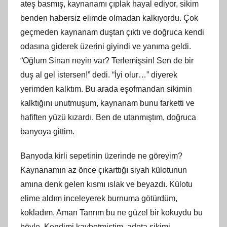
ateş basmış, kaynanamı çıplak hayal ediyor, sikim
benden habersiz elimde olmadan kalkıyordu. Çok
geçmeden kaynanam duştan çıktı ve doğruca kendi
odasına giderek üzerini giyindi ve yanıma geldi.
“Oğlum Sinan neyin var? Terlemişsin! Sen de bir
duş al gel istersen!” dedi. “İyi olur…” diyerek
yerimden kalktım. Bu arada eşofmandan sikimin
kalktığını unutmuşum, kaynanam bunu farketti ve
hafiften yüzü kızardı. Ben de utanmıştım, doğruca
banyoya gittim.
Banyoda kirli sepetinin üzerinde ne göreyim?
Kaynanamın az önce çıkarttığı siyah külotunun
amına denk gelen kısmı ıslak ve beyazdı. Külotu
elime aldım inceleyerek burnuma götürdüm,
kokladım. Aman Tanrım bu ne güzel bir kokuydu bu
böyle. Kendimi kaybetmiştim, adeta sikimi