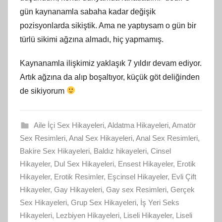
gün kaynanamla sabaha kadar değişik
pozisyonlarda sikiştik. Ama ne yaptıysam o gün bir
türlü sikimi ağzına almadı, hiç yapmamış.
Kaynanamla ilişkimiz yaklaşık 7 yıldır devam ediyor.
Artık ağzına da alıp boşaltıyor, küçük göt deliğinden
de sikiyorum
Aile İçi Sex Hikayeleri
,
Aldatma Hikayeleri
,
Amatör
Sex Resimleri
,
Anal Sex Hikayeleri
,
Anal Sex Resimleri
,
Bakire Sex Hikayeleri
,
Baldız hikayeleri
,
Cinsel
Hikayeler
,
Dul Sex Hikayeleri
,
Ensest Hikayeler
,
Erotik
Hikayeler
,
Erotik Resimler
,
Eşcinsel Hikayeler
,
Evli Çift
Hikayeler
,
Gay Hikayeleri
,
Gay sex Resimleri
,
Gerçek
Sex Hikayeleri
,
Grup Sex Hikayeleri
,
İş Yeri Seks
Hikayeleri
,
Lezbiyen Hikayeleri
,
Liseli Hikayeler
,
Liseli