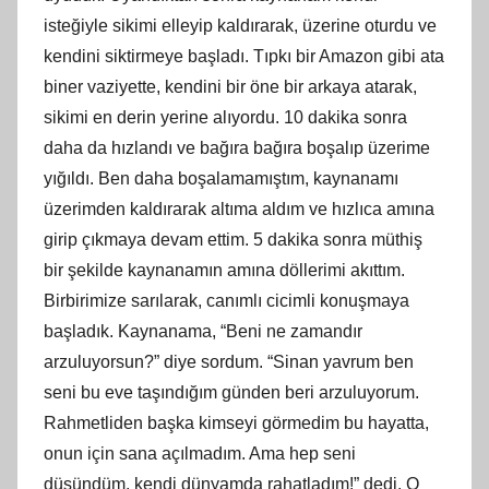
isteğiyle sikimi elleyip kaldırarak, üzerine oturdu ve
kendini siktirmeye başladı. Tıpkı bir Amazon gibi ata
biner vaziyette, kendini bir öne bir arkaya atarak,
sikimi en derin yerine alıyordu. 10 dakika sonra
daha da hızlandı ve bağıra bağıra boşalıp üzerime
yığıldı. Ben daha boşalamamıştım, kaynanamı
üzerimden kaldırarak altıma aldım ve hızlıca amına
girip çıkmaya devam ettim. 5 dakika sonra müthiş
bir şekilde kaynanamın amına döllerimi akıttım.
Birbirimize sarılarak, canımlı cicimli konuşmaya
başladık. Kaynanama, “Beni ne zamandır
arzuluyorsun?” diye sordum. “Sinan yavrum ben
seni bu eve taşındığım günden beri arzuluyorum.
Rahmetliden başka kimseyi görmedim bu hayatta,
onun için sana açılmadım. Ama hep seni
düşündüm, kendi dünyamda rahatladım!” dedi. O