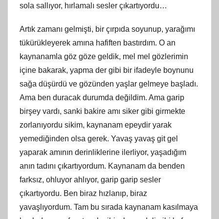
sola sallıyor, hırlamalı sesler çıkartıyordu…
Artık zamanı gelmişti, bir çırpıda soyunup, yarağımı
tükürükleyerek amına hafiften bastırdım. O an
kaynanamla göz göze geldik, mel mel gözlerimin
içine bakarak, yapma der gibi bir ifadeyle boynunu
sağa düşürdü ve gözünden yaşlar gelmeye başladı.
Ama ben duracak durumda değildim. Ama garip
birşey vardı, sanki bakire amı siker gibi girmekte
zorlanıyordu sikim, kaynanam epeydir yarak
yemediğinden olsa gerek. Yavaş yavaş git gel
yaparak amının derinliklerine ilerliyor, yaşadığım
anın tadını çıkartıyordum. Kaynanam da benden
farksız, ohluyor ahlıyor, garip garip sesler
çıkartıyordu. Ben biraz hızlanıp, biraz
yavaşlıyordum. Tam bu sırada kaynanam kasılmaya