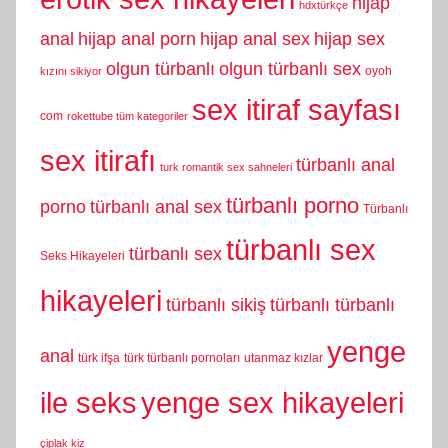
hijap
hdxtürkçe
anal
hijap anal porn
hijap anal sex
hijap sex
olgun türbanlı
olgun türbanlı sex
oyoh
kızını sikiyor
sex itiraf sayfası
com
rokettube tüm kategoriler
sex itirafı
türbanlı anal
turk romantik sex sahneleri
türbanlı porno
porno
türbanlı anal sex
Türbanlı
türbanlı sex
türbanlı sex
Seks Hikayeleri
hikayeleri
türbanlı sikiş
türbanlı türbanlı
yenge
anal
türk ifşa
türk türbanlı pornoları
utanmaz kızlar
yenge sex hikayeleri
ile seks
çiplak kiz