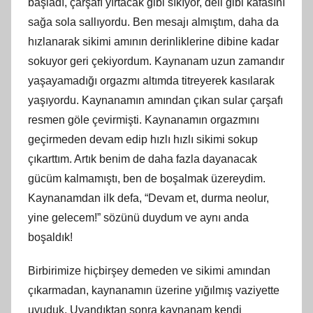
başladı, çarşafı yırtacak gibi sıkıyor, deli gibi kafasını
sağa sola sallıyordu. Ben mesajı almıştım, daha da
hızlanarak sikimi amının derinliklerine dibine kadar
sokuyor geri çekiyordum. Kaynanam uzun zamandır
yaşayamadığı orgazmı altımda titreyerek kasılarak
yaşıyordu. Kaynanamın amından çıkan sular çarşafı
resmen göle çevirmişti. Kaynanamın orgazmını
geçirmeden devam edip hızlı hızlı sikimi sokup
çıkarttım. Artık benim de daha fazla dayanacak
gücüm kalmamıştı, ben de boşalmak üzereydim.
Kaynanamdan ilk defa, “Devam et, durma neolur,
yine gelecem!” sözünü duydum ve aynı anda
boşaldık!
Birbirimize hiçbirşey demeden ve sikimi amından
çıkarmadan, kaynanamın üzerine yığılmış vaziyette
uyuduk. Uyandıktan sonra kaynanam kendi