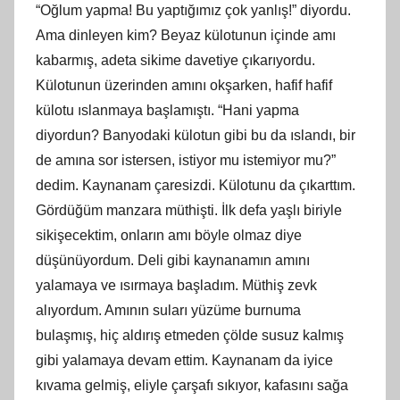
“Oğlum yapma! Bu yaptığımız çok yanlış!” diyordu.
Ama dinleyen kim? Beyaz külotunun içinde amı
kabarmış, adeta sikime davetiye çıkarıyordu.
Külotunun üzerinden amını okşarken, hafif hafif
külotu ıslanmaya başlamıştı. “Hani yapma
diyordun? Banyodaki külotun gibi bu da ıslandı, bir
de amına sor istersen, istiyor mu istemiyor mu?”
dedim. Kaynanam çaresizdi. Külotunu da çıkarttım.
Gördüğüm manzara müthişti. İlk defa yaşlı biriyle
sikişecektim, onların amı böyle olmaz diye
düşünüyordum. Deli gibi kaynanamın amını
yalamaya ve ısırmaya başladım. Müthiş zevk
alıyordum. Amının suları yüzüme burnuma
bulaşmış, hiç aldırış etmeden çölde susuz kalmış
gibi yalamaya devam ettim. Kaynanam da iyice
kıvama gelmiş, eliyle çarşafı sıkıyor, kafasını sağa