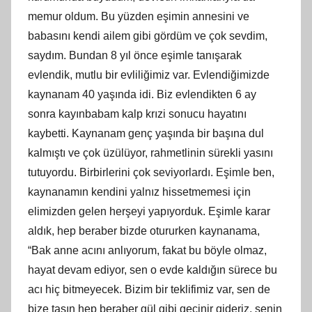
memur oldum. Bu yüzden eşimin annesini ve
babasını kendi ailem gibi gördüm ve çok sevdim,
saydım. Bundan 8 yıl önce eşimle tanışarak
evlendik, mutlu bir evliliğimiz var. Evlendiğimizde
kaynanam 40 yaşında idi. Biz evlendikten 6 ay
sonra kayınbabam kalp krızi sonucu hayatını
kaybetti. Kaynanam genç yaşında bir başına dul
kalmıştı ve çok üzülüyor, rahmetlinin sürekli yasını
tutuyordu. Birbirlerini çok seviyorlardı. Eşimle ben,
kaynanamın kendini yalnız hissetmemesi için
elimizden gelen herşeyi yapıyorduk. Eşimle karar
aldık, hep beraber bizde otururken kaynanama,
“Bak anne acını anlıyorum, fakat bu böyle olmaz,
hayat devam ediyor, sen o evde kaldığın sürece bu
acı hiç bitmeyecek. Bizim bir teklifimiz var, sen de
bize taşın hep beraber gül gibi geçinir gideriz, senin