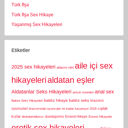
Türk İfşa
Türk İfşa Sex Hikaye
Yaşanmış Sex Hikayeleri
Etiketler
aile içi sex
2025 sex hikayeleri
ablasını sikti
hikayeleri
aldatan eşler
Aldatanlar Seks Hikayeleri
anal sex
amcık resimleri
baldız hikaye
baldız seks
brazzers
Bakire Seks Hikayeleri
cıplak
oyunculari
brazzerstaki oyuncular ne kadar kazanıyor 2018
kızlar
doedaporno
Ensest Hikaye
dixiedamelioxxx
Ensest Hikayeler
erotik sex hikayeleri