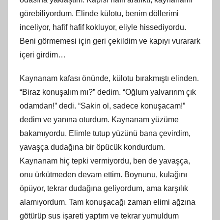
görebiliyordum. Elinde külotu, benim döllerimi
inceliyor, hafif hafif kokluyor, eliyle hissediyordu.
Beni görmemesi için geri çekildim ve kapıyı vurarark
içeri girdim…
Kaynanam kafası önünde, külotu bırakmıştı elinden.
“Biraz konuşalım mı?” dedim. “Oğlum yalvarırım çık
odamdan!” dedi. “Sakin ol, sadece konuşacam!”
dedim ve yanına oturdum. Kaynanam yüzüme
bakamıyordu. Elimle tutup yüzünü bana çevirdim,
yavaşça dudağına bir öpücük kondurdum.
Kaynanam hiç tepki vermiyordu, ben de yavaşça,
onu ürkütmeden devam ettim. Boynunu, kulağını
öpüyor, tekrar dudağına geliyordum, ama karşılık
alamıyordum. Tam konuşacağı zaman elimi ağzına
götürüp sus işareti yaptım ve tekrar yumuldum