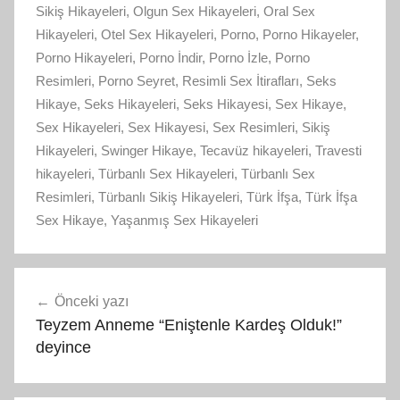
Sikiş Hikayeleri
,
Olgun Sex Hikayeleri
,
Oral Sex
Hikayeleri
,
Otel Sex Hikayeleri
,
Porno
,
Porno Hikayeler
,
Porno Hikayeleri
,
Porno İndir
,
Porno İzle
,
Porno
Resimleri
,
Porno Seyret
,
Resimli Sex İtirafları
,
Seks
Hikaye
,
Seks Hikayeleri
,
Seks Hikayesi
,
Sex Hikaye
,
Sex Hikayeleri
,
Sex Hikayesi
,
Sex Resimleri
,
Sikiş
Hikayeleri
,
Swinger Hikaye
,
Tecavüz hikayeleri
,
Travesti
hikayeleri
,
Türbanlı Sex Hikayeleri
,
Türbanlı Sex
Resimleri
,
Türbanlı Sikiş Hikayeleri
,
Türk İfşa
,
Türk İfşa
Sex Hikaye
,
Yaşanmış Sex Hikayeleri
Yazı
Önceki yazı
gezinmesi
Teyzem Anneme “Eniştenle Kardeş Olduk!”
deyince