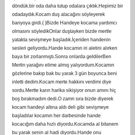
döndük.bir oda daha tutup odalara çıktık.Hepimiz bir
odadaydık.Kocam duş alacağını söyleyerek
banyoya girdi.( )Bizde Handeye kocama yardımcı
olmasını söyledikOnlar duştayken bizde mertle
yatakta sevişmeye başladık.İçeriden handenin
sesleri geliyordu.Hande kocamın iri aletini alırken
baya bir zorlanmıştı.Sonra onlarda geldilerBen
Mertin yarağını elime almış yalıyordum.Kocamın
gözlerine bakıp bak bu yarak 3 gün boyunca beni
inletti dedim.Kocam merte hakkını verdimi diye
sordu.Mertte karın harika sikişiyor onun amını hiç
boş bırakmadım dedi.O zamn sıra bizde diyerek
kocam handeyi altına aldı deli gibi sevişmeye
başladılar kocamın her darbesinde hande
kocacığım daha hızlı diyordu.Kocamda al bitanem
bu yarak senin al hadi diyordu.Hande onu