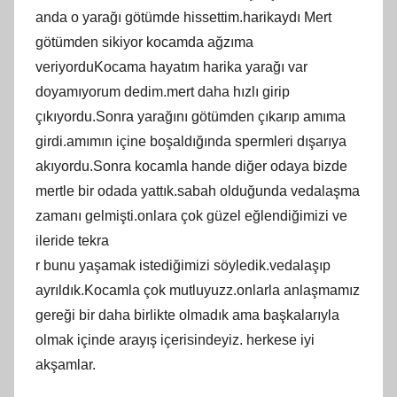
anda o yarağı götümde hissettim.harikaydı Mert
götümden sikiyor kocamda ağzıma
veriyorduKocama hayatım harika yarağı var
doyamıyorum dedim.mert daha hızlı girip
çıkıyordu.Sonra yarağını götümden çıkarıp amıma
girdi.amımın içine boşaldığında spermleri dışarıya
akıyordu.Sonra kocamla hande diğer odaya bizde
mertle bir odada yattık.sabah olduğunda vedalaşma
zamanı gelmişti.onlara çok güzel eğlendiğimizi ve
ileride tekra
r bunu yaşamak istediğimizi söyledik.vedalaşıp
ayrıldık.Kocamla çok mutluyuzz.onlarla anlaşmamız
gereği bir daha birlikte olmadık ama başkalarıyla
olmak içinde arayış içerisindeyiz. herkese iyi
akşamlar.