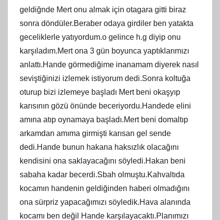
geldiğnde Mert onu almak için otagara gitti biraz
sonra döndüler.Beraber odaya girdiler ben yatakta
geceliklerle yatıyordum.o gelince h.g diyip onu
karşıladım.Mert ona 3 gün boyunca yaptıklarımızı
anlattı.Hande görmediğime inanamam diyerek nasıl
seviştiğinizi izlemek istiyorum dedi.Sonra koltuğa
oturup bizi izlemeye başladı Mert beni okaşyıp
karısının gözü önünde beceriyordu.Handede elini
amına atıp oynamaya başladı.Mert beni domaltıp
arkamdan amıma girmişti karısan gel sende
dedi.Hande bunun hakana haksızlık olacağını
kendisini ona saklayacağını söyledi.Hakan beni
sabaha kadar becerdi.Sbah olmuştu.Kahvaltıda
kocamın handenin geldiğinden haberi olmadığını
ona sürpriz yapacağımızı söyledik.Hava alanında
kocamı ben değil Hande karşılayacaktı.Planımızı