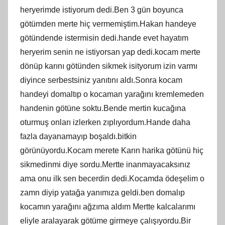
heryerimde istiyorum dedi.Ben 3 gün boyunca
götümden merte hiç vermemiştim.Hakan handeye
götündende istermisin dedi.hande evet hayatım
heryerim senin ne istiyorsan yap dedi.kocam merte
dönüp karını götünden sikmek isityorum izin varmı
diyince serbestsiniz yanıtını aldı.Sonra kocam
handeyi domaltıp o kocaman yarağını kremlemeden
handenin götüne soktu.Bende mertin kucağına
oturmuş onları izlerken zıplıyordum.Hande daha
fazla dayanamayıp boşaldı.bitkin
görünüyordu.Kocam merete Karın harika götünü hiç
sikmedinmi diye sordu.Mertte inanmayacaksınız
ama onu ilk sen becerdin dedi.Kocamda ödeşelim o
zamn diyip yatağa yanımıza geldi.ben domalıp
kocamın yarağını ağzıma aldım Mertte kalcalarımı
eliyle aralayarak götüme girmeye çalışıyordu.Bir