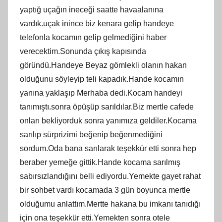
yaptığ uçağın ineceği saatte havaalanına
vardık.uçak inince biz kenara gelip handeye
telefonla kocamın gelip gelmediğini haber
verecektim.Sonunda çıkış kapısında
göründü.Handeye Beyaz gömlekli olanın hakan
olduğunu söyleyip teli kapadık.Hande kocamın
yanına yaklaşıp Merhaba dedi.Kocam handeyi
tanımıştı.sonra öpüşüp sarıldılar.Biz mertle cafede
onları bekliyorduk sonra yanımıza geldiler.Kocama
sarılıp sürprizimi beğenip beğenmediğini
sordum.Oda bana sarılarak teşekkür etti sonra hep
beraber yemeğe gittik.Hande kocama sarılmış
sabırsızlandığını belli ediyordu.Yemekte gayet rahat
bir sohbet vardı kocamada 3 gün boyunca mertle
olduğumu anlattım.Mertte hakana bu imkanı tanıdığı
için ona teşekkür etti.Yemekten sonra otele