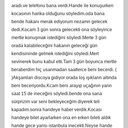
aradı.ve telefonu bana verdi.Hande ile konuşurken
kocasının harika olduğunu söyledim.oda bana
bende hakanı merak ediyorum nezamn gelecek
dedi.Kocam 3 gün sonra gelecekti ona söyleyince
mertle konuşmak istediğini söyledi.Merte 3 gün
orada kalabileceğini hakanın geleceği gün
kendisininde gelmek istediğini söyledi.Mert
sevinerek bunu kabul etti.Tam 3 gün boyunca mertle
beraberdim hiç usanmadan saatlerce beni becerdi. (
)Akşamları discoya gidiyor orada loş ışıkların altında
beni beceriyordu.Kcam beni arayıp uçağının yarın
saat 15 de ineceğini söyledi.bende ona sana
sürprizim var seni bekleyeceğim diyerek teli
kapadım.sonra handeye haber verdik.Kocası
handeye bilet ayarlarken ona en erken bileti aldık
hande gece yarısı istanbula inecekti.Neyse hande