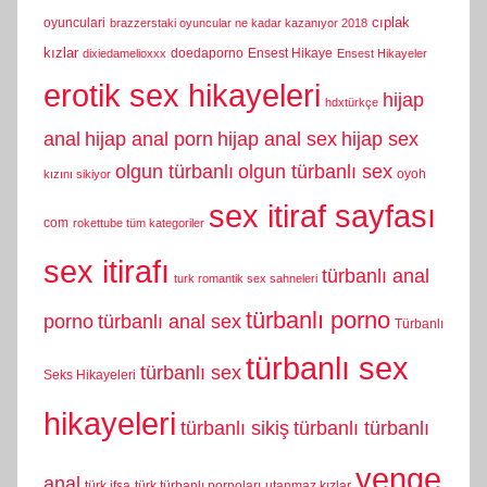
cıplak
oyunculari
brazzerstaki oyuncular ne kadar kazanıyor 2018
kızlar
doedaporno
Ensest Hikaye
dixiedamelioxxx
Ensest Hikayeler
erotik sex hikayeleri
hijap
hdxtürkçe
anal
hijap anal porn
hijap anal sex
hijap sex
olgun türbanlı
olgun türbanlı sex
oyoh
kızını sikiyor
sex itiraf sayfası
com
rokettube tüm kategoriler
sex itirafı
türbanlı anal
turk romantik sex sahneleri
türbanlı porno
porno
türbanlı anal sex
Türbanlı
türbanlı sex
türbanlı sex
Seks Hikayeleri
hikayeleri
türbanlı sikiş
türbanlı türbanlı
yenge
anal
türk ifşa
türk türbanlı pornoları
utanmaz kızlar