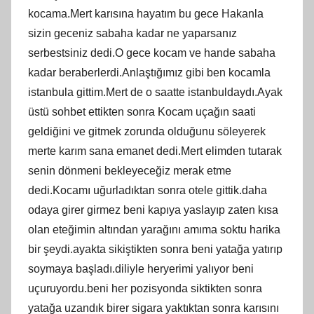
kocama.Mert karısına hayatım bu gece Hakanla
sizin geceniz sabaha kadar ne yaparsanız
serbestsiniz dedi.O gece kocam ve hande sabaha
kadar beraberlerdi.Anlaştığımız gibi ben kocamla
istanbula gittim.Mert de o saatte istanbuldaydı.Ayak
üstü sohbet ettikten sonra Kocam uçağın saati
geldiğini ve gitmek zorunda olduğunu söleyerek
merte karım sana emanet dedi.Mert elimden tutarak
senin dönmeni bekleyeceğiz merak etme
dedi.Kocamı uğurladıktan sonra otele gittik.daha
odaya girer girmez beni kapıya yaslayıp zaten kısa
olan eteğimin altından yarağını amıma soktu harika
bir şeydi.ayakta sikiştikten sonra beni yatağa yatırıp
soymaya başladı.diliyle heryerimi yalıyor beni
uçuruyordu.beni her pozisyonda siktikten sonra
yatağa uzandık birer sigara yaktıktan sonra karısını