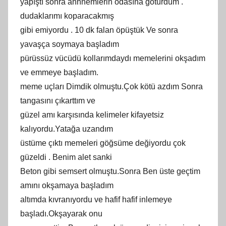
yapıştı sonra annnemlerin odasına götürdüm .
dudaklarımı koparacakmış
gibi emiyordu . 10 dk falan öpüştük Ve sonra
yavaşça soymaya başladım
pürüssüz vücüdü kollarımdaydı memelerini okşadım
ve emmeye başladım.
meme uçları Dimdik olmuştu.Çok kötü azdım Sonra
tangasını çıkarttım ve
güzel amı karşısında kelimeler kifayetsiz
kalıyordu.Yatağa uzandım
üstüme çıktı memeleri göğsüme değiyordu çok
güzeldi . Benim alet sanki
Beton gibi semsert olmuştu.Sonra Ben üste geçtim
amını okşamaya başladım
altımda kıvranıyordu ve hafif hafif inlemeye
başladı.Okşayarak onu