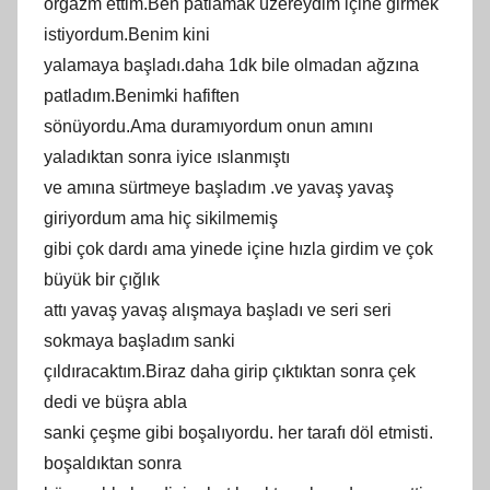
orgazm ettim.Ben patlamak üzereydim içine girmek
istiyordum.Benim kini
yalamaya başladı.daha 1dk bile olmadan ağzına
patladım.Benimki hafiften
sönüyordu.Ama duramıyordum onun amını
yaladıktan sonra iyice ıslanmıştı
ve amına sürtmeye başladım .ve yavaş yavaş
giriyordum ama hiç sikilmemiş
gibi çok dardı ama yinede içine hızla girdim ve çok
büyük bir çığlık
attı yavaş yavaş alışmaya başladı ve seri seri
sokmaya başladım sanki
çıldıracaktım.Biraz daha girip çıktıktan sonra çek
dedi ve büşra abla
sanki çeşme gibi boşalıyordu. her tarafı döl etmisti.
boşaldıktan sonra