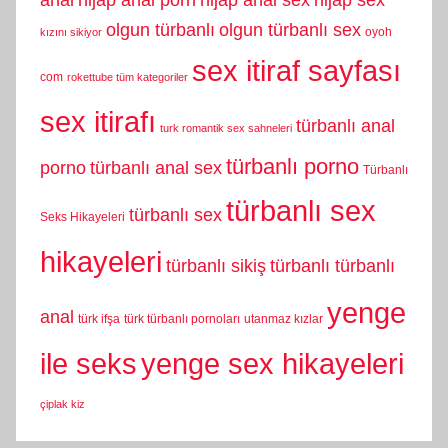
anal
hijap anal porn
hijap anal sex
hijap sex
olgun türbanlı
olgun türbanlı sex
oyoh
kızını sikiyor
sex itiraf sayfası
com
rokettube tüm kategoriler
sex itirafı
türbanlı anal
turk romantik sex sahneleri
türbanlı porno
porno
türbanlı anal sex
Türbanlı
türbanlı sex
türbanlı sex
Seks Hikayeleri
hikayeleri
türbanlı sikiş
türbanlı türbanlı
yenge
anal
türk ifşa
türk türbanlı pornoları
utanmaz kızlar
yenge sex hikayeleri
ile seks
çiplak kiz