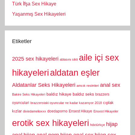
Türk İfşa Sex Hikaye
Yaşanmış Sex Hikayeleri
Etiketler
aile içi sex
2025 sex hikayeleri
ablasını sikti
hikayeleri
aldatan eşler
Aldatanlar Seks Hikayeleri
anal sex
amcık resimleri
baldız hikaye
baldız seks
brazzers
Bakire Seks Hikayeleri
cıplak
oyunculari
brazzerstaki oyuncular ne kadar kazanıyor 2018
kızlar
doedaporno
Ensest Hikaye
dixiedamelioxxx
Ensest Hikayeler
erotik sex hikayeleri
hijap
hdxtürkçe