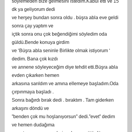
söylemeden bize gelmesini istedim.Kabul etti ve 15
dk ya geliyorum dedi
ve herşey bundan sonra oldu . büşra abla eve geldi
sonra çay yaptım ve
içtik sonra onu çok beğendiğimi söyledim oda
güldü.Bende konuya girdim
ve ‘Büşra abla seninle Birlikte olmak istiyorum ‘
dedim. Bana çok kızdı
ve annene söyleyeceğim diye tehdit etti.Büşra abla
evden çıkarken hemen
arkasına sarıldım ve amına ellemeye başladım.Oda
çırpınmaya başladı .
Sonra bağırdı bırak dedi . bıraktım . Tam giderken
arkaşını döndü ve
”benden çok mu hoşlanıyorsun” dedi.”evet” dedim
ve hemen dudağıma