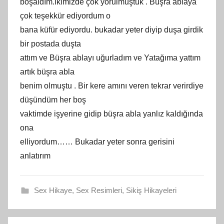
boşaldım.İkimizde çok yorulmuştuk . Büşra ablaya
çok teşekkür ediyordum o
bana küfür ediyordu. bukadar yeter diyip duşa girdik
bir postada duşta
attım ve Büşra ablayı uğurladım ve Yatağıma yattım
artık büşra abla
benim olmuştu . Bir kere amını veren tekrar verirdiye
düşündüm her boş
vaktimde işyerine gidip büşra abla yanlız kaldığında
ona
elliyordum…… Bukadar yeter sonra gerisini
anlatırım
Sex Hikaye
,
Sex Resimleri
,
Sikiş Hikayeleri