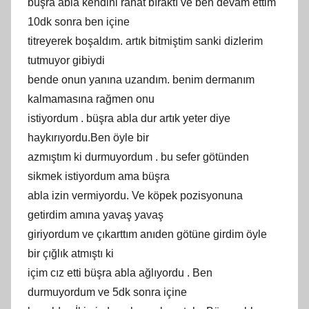
büşra abla kendini rahat bıraktı ve ben devam ettim
10dk sonra ben içine
titreyerek boşaldım. artık bitmiştim sanki dizlerim
tutmuyor gibiydi
bende onun yanına uzandım. benim dermanım
kalmamasına rağmen onu
istiyordum . büşra abla dur artık yeter diye
haykırıyordu.Ben öyle bir
azmıştım ki durmuyordum . bu sefer götünden
sikmek istiyordum ama büşra
abla izin vermiyordu. Ve köpek pozisyonuna
getirdim amına yavaş yavaş
giriyordum ve çıkarttım anıden götüne girdim öyle
bir çığlık atmıştı ki
içim cız etti büşra abla ağlıyordu . Ben
durmuyordum ve 5dk sonra içine