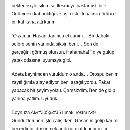
beklentisiyle sikim sertleşmeye başlamıştı bile…
Önümdeki kabarıklığı ve aşırı istekli halimi görünce
bir kahkaha attı karım,
“O zaman Hasan’dan rica et canım… Bir dahaki
sefere senin yanında siksin beni… Sen de
gerçeğini görmüş olursun. Hahahaha! “ diye gülüp
yatak odasına, uyumaya gitti.
Adeta beynimden vuruldum o anda… Orospu benim
zayıflığımla alay ediyor, beni aşağılıyordu. Fakat
yapacak bir şeyim yoktu. Çaresizdim. Ben de gidip
yanına yattım. Uyuduk.
Boynuza Al&#305;&#351;mak, resim №9
Gündüzleri ben işte çalışırken, Hasan’ın gelip karımı
becerdiğini düşünmek artık normaldi benim için.