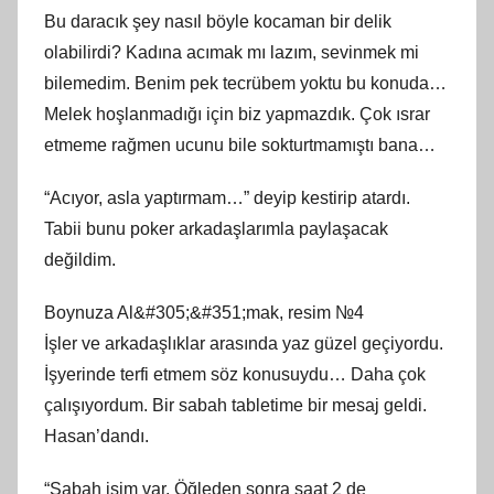
Bu daracık şey nasıl böyle kocaman bir delik
olabilirdi? Kadına acımak mı lazım, sevinmek mi
bilemedim. Benim pek tecrübem yoktu bu konuda…
Melek hoşlanmadığı için biz yapmazdık. Çok ısrar
etmeme rağmen ucunu bile sokturtmamıştı bana…
“Acıyor, asla yaptırmam…” deyip kestirip atardı.
Tabii bunu poker arkadaşlarımla paylaşacak
değildim.
Boynuza Al&#305;&#351;mak, resim №4
İşler ve arkadaşlıklar arasında yaz güzel geçiyordu.
İşyerinde terfi etmem söz konusuydu… Daha çok
çalışıyordum. Bir sabah tabletime bir mesaj geldi.
Hasan’dandı.
“Sabah işim var. Öğleden sonra saat 2 de