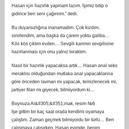
Hasan için hazırlık yapmam lazım. İşimiz bitip o
gidince ben seni çağırırım.” dedi.
Bu duyarsızlığına inanamadım. Çok kızdım,
sinirlendim, ama başka da çarem yoktu galiba…
Kös kös çıktım evden… Sevgili karımın sevgilisine
hazırlanması için onu yalnız bıraktım.
Nasıl bir hazırlık yapacaksa artık… Hasan anal seks
meraklısı olduğundan mutlaka anal yapacaklarına
göre önceden lavman mı yapacak, temizlenecek mi,
jartiyer filan mı giyecek, bilmiyordum ki…
Boynuza Al&#305;&#351;mak, resim №6
İşe gittim bir kaç saat orada kendimi oyamaya
çalıştım. Zaman geçmek bilmiyordu bir türlü… Ben
çalışmaya çalışırken, Hasan evimde, benim