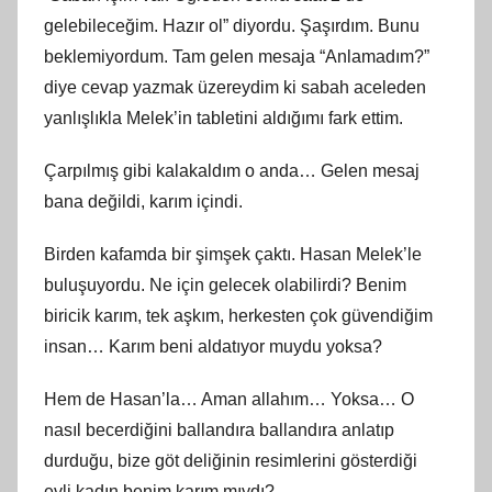
gelebileceğim. Hazır ol” diyordu. Şaşırdım. Bunu
beklemiyordum. Tam gelen mesaja “Anlamadım?”
diye cevap yazmak üzereydim ki sabah aceleden
yanlışlıkla Melek’in tabletini aldığımı fark ettim.
Çarpılmış gibi kalakaldım o anda… Gelen mesaj
bana değildi, karım içindi.
Birden kafamda bir şimşek çaktı. Hasan Melek’le
buluşuyordu. Ne için gelecek olabilirdi? Benim
biricik karım, tek aşkım, herkesten çok güvendiğim
insan… Karım beni aldatıyor muydu yoksa?
Hem de Hasan’la… Aman allahım… Yoksa… O
nasıl becerdiğini ballandıra ballandıra anlatıp
durduğu, bize göt deliğinin resimlerini gösterdiği
evli kadın benim karım mıydı?