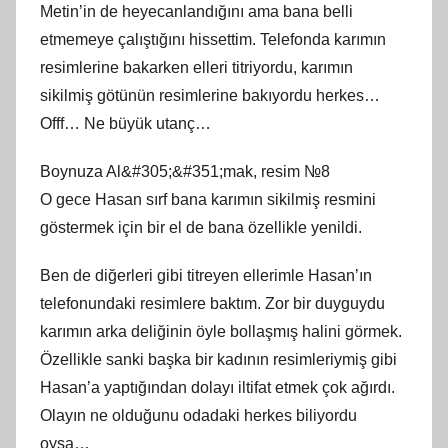
Metin’in de heyecanlandığını ama bana belli
etmemeye çalıştığını hissettim. Telefonda karımın
resimlerine bakarken elleri titriyordu, karımın
sikilmiş götünün resimlerine bakıyordu herkes…
Offf… Ne büyük utanç…
Boynuza Al&#305;&#351;mak, resim №8
O gece Hasan sırf bana karımın sikilmiş resmini
göstermek için bir el de bana özellikle yenildi.
Ben de diğerleri gibi titreyen ellerimle Hasan’ın
telefonundaki resimlere baktım. Zor bir duyguydu
karımın arka deliğinin öyle bollaşmış halini görmek.
Özellikle sanki başka bir kadının resimleriymiş gibi
Hasan’a yaptığından dolayı iltifat etmek çok ağırdı.
Olayın ne olduğunu odadaki herkes biliyordu
oysa…