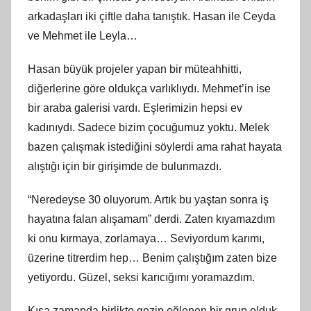
arkadaşları iki çiftle daha tanıştık. Hasan ile Ceyda
ve Mehmet ile Leyla…
Hasan büyük projeler yapan bir müteahhitti,
diğerlerine göre oldukça varlıklıydı. Mehmet’in ise
bir araba galerisi vardı. Eşlerimizin hepsi ev
kadınıydı. Sadece bizim çocuğumuz yoktu. Melek
bazen çalışmak istediğini söylerdi ama rahat hayata
alıştığı için bir girişimde de bulunmazdı.
“Neredeyse 30 oluyorum. Artık bu yaştan sonra iş
hayatına falan alışamam” derdi. Zaten kıyamazdım
ki onu kırmaya, zorlamaya… Seviyordum karımı,
üzerine titrerdim hep… Benim çalıştığım zaten bize
yetiyordu. Güzel, seksi karıcığımı yoramazdım.
Kısa zamanda birlikte gezip eğlenen bir grup olduk.