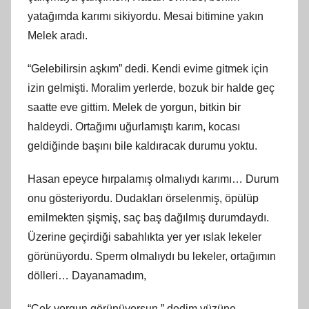
yatağımda karımı sikiyordu. Mesai bitimine yakın
Melek aradı.
“Gelebilirsin aşkım” dedi. Kendi evime gitmek için
izin gelmişti. Moralim yerlerde, bozuk bir halde geç
saatte eve gittim. Melek de yorgun, bitkin bir
haldeydi. Ortağımı uğurlamıştı karım, kocası
geldiğinde başını bile kaldıracak durumu yoktu.
Hasan epeyce hırpalamış olmalıydı karımı… Durum
onu gösteriyordu. Dudakları örselenmiş, öpülüp
emilmekten şişmiş, saç baş dağılmış durumdaydı.
Üzerine geçirdiği sabahlıkta yer yer ıslak lekeler
görünüyordu. Sperm olmalıydı bu lekeler, ortağımın
dölleri… Dayanamadım,
“Çok yorgun görünüyorsun.” dedim yüzüne