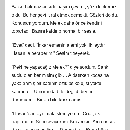
Bakar bakmaz anladı, başını çevirdi, yüzü kıpkırmızı
oldu. Bu her şeyi itiraf etmek demekti. Gözleri doldu.
Konuşamıyordum. Melek daha önce kendini
toparladı. Başını kaldırıp normal bir sesle,
“Evet” dedi. “İnkar etmenin alemi yok, iki aydır
Hasan’la beraberim.” Sesim titreyerek,
“Peki ne yapacağız Melek?” diye sordum. Sanki
suçlu olan benmişim gibi… Aldatırken kocasına
yakalanmış bir kadının ezik psikolojisi yoktu
karımda… Umurunda bile değildi benim
durumum… Bir an bile korkmamıştı.
“Hasan’dan ayrılmak istemiyorum. Ona çok
bağlandım. Seni seviyorum. Kocamsın. Ama onsuz
da olamam sevgilim…. Durum bu… Bunu böyle