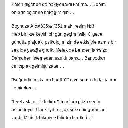
Zaten diğerleri de bakıyorlardı karıma… Benim
onların eşlerine baktığım gibi…
Boynuza Al&#305;&#351;mak, resim №3
Hep birlikte keyifli bir gün geçirmiştik. O gece,
gündüz plajdaki psikolojimizin de etkisiyle azmış bir
şekilde yatağa girdik. Melek de benden farksızdı.
Daha ben istemeden sarıldı bana… Banyodan
çırılçıplak gelmişti zaten…
“Beğendin mi karını bugün?” diye sordu dudaklarımı
kemirirken…
“Evet aşkım…” dedim. “Hepsinin gözü senin
üstündeydi. Harikaydın. Çok seksi bir görüntün
vardı. Minicik bikiniyle bitirdin herifleri…”