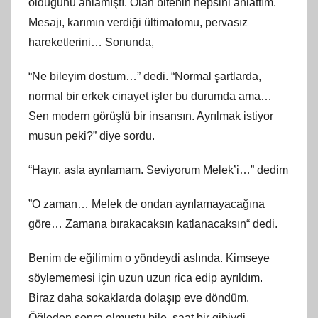
olduğunu anlamıştı. Olan bitenin hepsini anlattım.
Mesajı, karımın verdiği ültimatomu, pervasız
hareketlerini… Sonunda,
“Ne bileyim dostum…” dedi. “Normal şartlarda,
normal bir erkek cinayet işler bu durumda ama…
Sen modern görüşlü bir insansın. Ayrılmak istiyor
musun peki?” diye sordu.
“Hayır, asla ayrılamam. Seviyorum Melek’i…” dedim
”O zaman… Melek de ondan ayrılamayacağına
göre… Zamana bırakacaksın katlanacaksın“ dedi.
Benim de eğilimim o yöndeydi aslında. Kimseye
söylememesi için uzun uzun rica edip ayrıldım.
Biraz daha sokaklarda dolaşıp eve döndüm.
Öğleden sonra olmuştu bile, saat bir gibiydi.