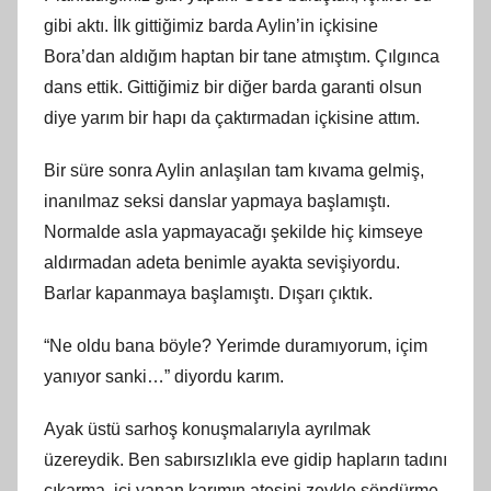
gibi aktı. İlk gittiğimiz barda Aylin’in içkisine
Bora’dan aldığım haptan bir tane atmıştım. Çılgınca
dans ettik. Gittiğimiz bir diğer barda garanti olsun
diye yarım bir hapı da çaktırmadan içkisine attım.
Bir süre sonra Aylin anlaşılan tam kıvama gelmiş,
inanılmaz seksi danslar yapmaya başlamıştı.
Normalde asla yapmayacağı şekilde hiç kimseye
aldırmadan adeta benimle ayakta sevişiyordu.
Barlar kapanmaya başlamıştı. Dışarı çıktık.
“Ne oldu bana böyle? Yerimde duramıyorum, içim
yanıyor sanki…” diyordu karım.
Ayak üstü sarhoş konuşmalarıyla ayrılmak
üzereydik. Ben sabırsızlıkla eve gidip hapların tadını
çıkarma, içi yanan karımın ateşini zevkle söndürme