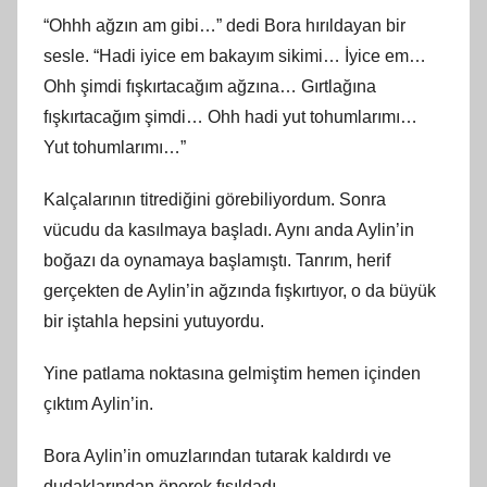
“Ohhh ağzın am gibi…” dedi Bora hırıldayan bir
sesle. “Hadi iyice em bakayım sikimi… İyice em…
Ohh şimdi fışkırtacağım ağzına… Gırtlağına
fışkırtacağım şimdi… Ohh hadi yut tohumlarımı…
Yut tohumlarımı…”
Kalçalarının titrediğini görebiliyordum. Sonra
vücudu da kasılmaya başladı. Aynı anda Aylin’in
boğazı da oynamaya başlamıştı. Tanrım, herif
gerçekten de Aylin’in ağzında fışkırtıyor, o da büyük
bir iştahla hepsini yutuyordu.
Yine patlama noktasına gelmiştim hemen içinden
çıktım Aylin’in.
Bora Aylin’in omuzlarından tutarak kaldırdı ve
dudaklarından öperek fısıldadı