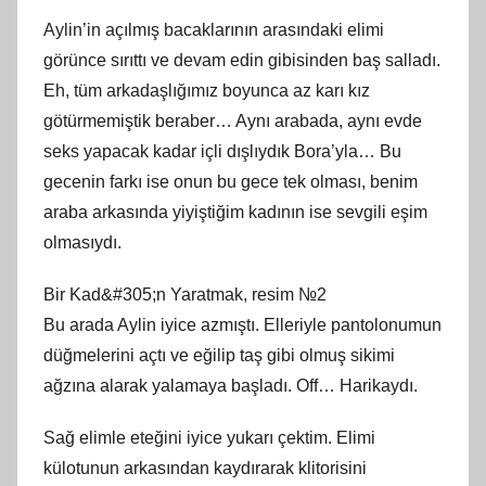
Aylin’in açılmış bacaklarının arasındaki elimi
görünce sırıttı ve devam edin gibisinden baş salladı.
Eh, tüm arkadaşlığımız boyunca az karı kız
götürmemiştik beraber… Aynı arabada, aynı evde
seks yapacak kadar içli dışlıydık Bora’yla… Bu
gecenin farkı ise onun bu gece tek olması, benim
araba arkasında yiyiştiğim kadının ise sevgili eşim
olmasıydı.
Bir Kad&#305;n Yaratmak, resim №2
Bu arada Aylin iyice azmıştı. Elleriyle pantolonumun
düğmelerini açtı ve eğilip taş gibi olmuş sikimi
ağzına alarak yalamaya başladı. Off… Harikaydı.
Sağ elimle eteğini iyice yukarı çektim. Elimi
külotunun arkasından kaydırarak klitorisini