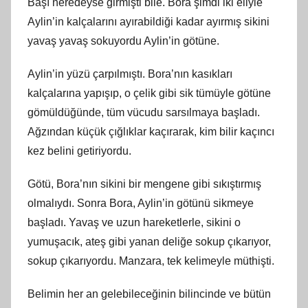
Başı neredeyse girmişti bile. Bora şimdi iki eliyle
Aylin’in kalçalarını ayırabildiği kadar ayırmış sikini
yavaş yavaş sokuyordu Aylin’in götüne.
Aylin’in yüzü çarpılmıştı. Bora’nın kasıkları
kalçalarına yapışıp, o çelik gibi sik tümüyle götüne
gömüldüğünde, tüm vücudu sarsılmaya başladı.
Ağzından küçük çığlıklar kaçırarak, kim bilir kaçıncı
kez belini getiriyordu.
Götü, Bora’nın sikini bir mengene gibi sıkıştırmış
olmalıydı. Sonra Bora, Aylin’in götünü sikmeye
başladı. Yavaş ve uzun hareketlerle, sikini o
yumuşacık, ateş gibi yanan deliğe sokup çıkarıyor,
sokup çıkarıyordu. Manzara, tek kelimeyle müthişti.
Belimin her an gelebileceğinin bilincinde ve bütün