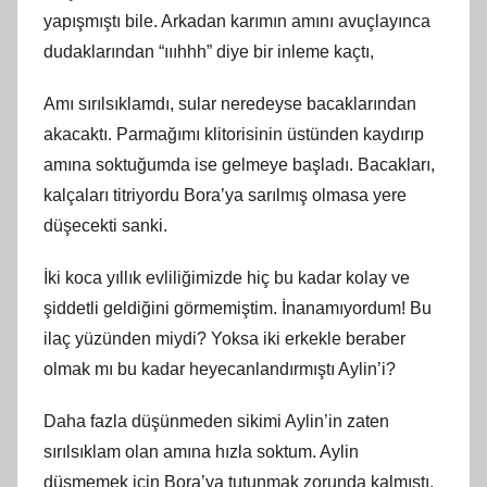
yapışmıştı bile. Arkadan karımın amını avuçlayınca
dudaklarından “ıııhhh” diye bir inleme kaçtı,
Amı sırılsıklamdı, sular neredeyse bacaklarından
akacaktı. Parmağımı klitorisinin üstünden kaydırıp
amına soktuğumda ise gelmeye başladı. Bacakları,
kalçaları titriyordu Bora’ya sarılmış olmasa yere
düşecekti sanki.
İki koca yıllık evliliğimizde hiç bu kadar kolay ve
şiddetli geldiğini görmemiştim. İnanamıyordum! Bu
ilaç yüzünden miydi? Yoksa iki erkekle beraber
olmak mı bu kadar heyecanlandırmıştı Aylin’i?
Daha fazla düşünmeden sikimi Aylin’in zaten
sırılsıklam olan amına hızla soktum. Aylin
düşmemek için Bora’ya tutunmak zorunda kalmıştı.