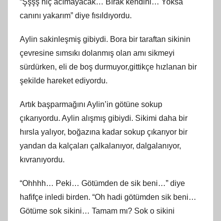
“Şşşş hiç acımayacak… Bırak kendini… Yoksa
canını yakarım” diye fısıldıyordu.
Aylin sakinleşmiş gibiydi. Bora bir taraftan sikinin
çevresine sımsıkı dolanmış olan amı sikmeyi
sürdürken, eli de boş durmuyor,gittikçe hızlanan bir
şekilde hareket ediyordu.
Artık başparmağını Aylin’in götüne sokup
çıkarıyordu. Aylin alışmış gibiydi. Sikimi daha bir
hırsla yalıyor, boğazına kadar sokup çıkarıyor bir
yandan da kalçaları çalkalanıyor, dalgalanıyor,
kıvranıyordu.
“Ohhhh… Peki… Götümden de sik beni…” diye
hafifçe inledi birden. “Oh hadi götümden sik beni…
Götüme sok sikini… Tamam mı? Sok o sikini