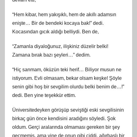
“Hem kibar, hem yakışıklı, hem de akıllı adamsın
enişte… Bir de bendeki kocaya bak!” dedi.
Kocasından gıcık aldığı belliydi. Ben de,
“Zamanla diyaloğunuz, ilişkiniz düzelir belki!
Zamana bırak bazı şeyleri…” dedim.
“Hiç sanmam, öküzün teki herif… Biliyor musun ne
istiyorum. Evli olmasam, bekar olsam keşke! Şöyle
senin gibi hoş bir sevgilim olurdu belki benim de…!”
dedi. Ben yine teşekkür ettim.
Üniversitedeyken görüşüp seviştiği eski sevgilisinin
birkaç gün önce kendisini aradığını söyledi. Şok
oldum. Gerçi aralarında olmaması gereken bir şey
geçmemiş, ama yine de onun gibi ciddi, ağırbaşlı bir