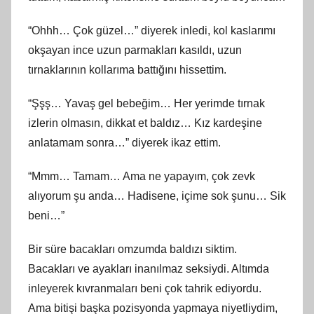
“Ohhh… Çok güzel…” diyerek inledi, kol kaslarımı
okşayan ince uzun parmakları kasıldı, uzun
tırnaklarının kollarıma battığını hissettim.
“Şşş… Yavaş gel bebeğim… Her yerimde tırnak
izlerin olmasın, dikkat et baldız… Kız kardeşine
anlatamam sonra…” diyerek ikaz ettim.
“Mmm… Tamam… Ama ne yapayım, çok zevk
alıyorum şu anda… Hadisene, içime sok şunu… Sik
beni…”
Bir süre bacakları omzumda baldızı siktim.
Bacakları ve ayakları inanılmaz seksiydi. Altımda
inleyerek kıvranmaları beni çok tahrik ediyordu.
Ama bitişi başka pozisyonda yapmaya niyetliydim,