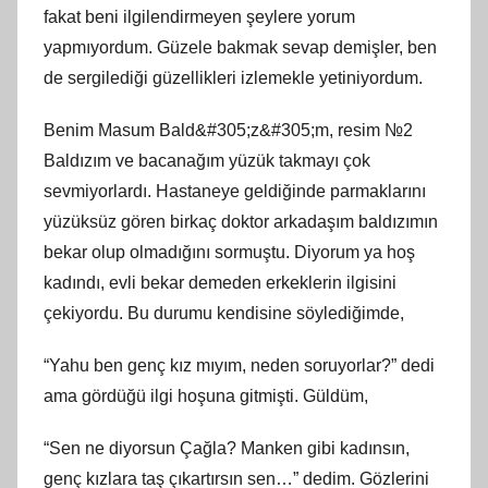
fakat beni ilgilendirmeyen şeylere yorum
yapmıyordum. Güzele bakmak sevap demişler, ben
de sergilediği güzellikleri izlemekle yetiniyordum.
Benim Masum Bald&#305;z&#305;m, resim №2
Baldızım ve bacanağım yüzük takmayı çok
sevmiyorlardı. Hastaneye geldiğinde parmaklarını
yüzüksüz gören birkaç doktor arkadaşım baldızımın
bekar olup olmadığını sormuştu. Diyorum ya hoş
kadındı, evli bekar demeden erkeklerin ilgisini
çekiyordu. Bu durumu kendisine söylediğimde,
“Yahu ben genç kız mıyım, neden soruyorlar?” dedi
ama gördüğü ilgi hoşuna gitmişti. Güldüm,
“Sen ne diyorsun Çağla? Manken gibi kadınsın,
genç kızlara taş çıkartırsın sen…” dedim. Gözlerini