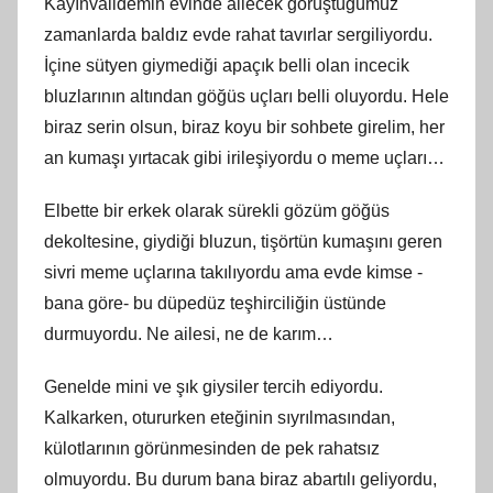
Kayınvalidemin evinde ailecek görüştüğümüz
zamanlarda baldız evde rahat tavırlar sergiliyordu.
İçine sütyen giymediği apaçık belli olan incecik
bluzlarının altından göğüs uçları belli oluyordu. Hele
biraz serin olsun, biraz koyu bir sohbete girelim, her
an kumaşı yırtacak gibi irileşiyordu o meme uçları…
Elbette bir erkek olarak sürekli gözüm göğüs
dekoltesine, giydiği bluzun, tişörtün kumaşını geren
sivri meme uçlarına takılıyordu ama evde kimse -
bana göre- bu düpedüz teşhirciliğin üstünde
durmuyordu. Ne ailesi, ne de karım…
Genelde mini ve şık giysiler tercih ediyordu.
Kalkarken, otururken eteğinin sıyrılmasından,
külotlarının görünmesinden de pek rahatsız
olmuyordu. Bu durum bana biraz abartılı geliyordu,