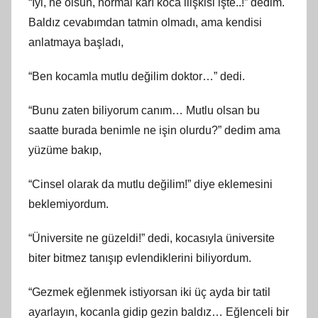
“İyi, ne olsun, normal karı koca ilişkisi işte..!” dedim.
Baldız cevabımdan tatmin olmadı, ama kendisi
anlatmaya başladı,
“Ben kocamla mutlu değilim doktor…” dedi.
“Bunu zaten biliyorum canım… Mutlu olsan bu
saatte burada benimle ne işin olurdu?” dedim ama
yüzüme bakıp,
“Cinsel olarak da mutlu değilim!” diye eklemesini
beklemiyordum.
“Üniversite ne güzeldi!” dedi, kocasıyla üniversite
biter bitmez tanışıp evlendiklerini biliyordum.
“Gezmek eğlenmek istiyorsan iki üç ayda bir tatil
ayarlayın, kocanla gidip gezin baldız… Eğlenceli bir