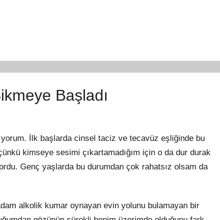
ikmeye Başladı
orum. İlk başlarda cinsel taciz ve tecavüz eşliğinde bu
nkü kimseye sesimi çıkartamadığım için o da dur durak
iyordu. Genç yaşlarda bu durumdan çok rahatsız olsam da
adam alkolik kumar oynayan evin yolunu bulamayan bir
lduğumdan gözünün sürekli benim üzerimde olduğunu fark