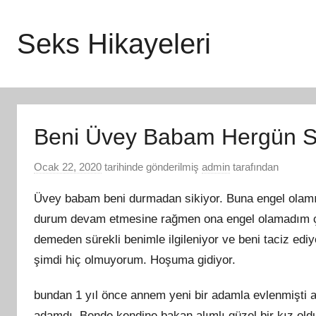
İçeriğe
atla
Seks Hikayeleri
Beni Üvey Babam Hergün S
Ocak 22, 2020
tarihinde gönderilmiş
admin
tarafından
Üvey babam beni durmadan sikiyor. Buna engel olamıy
durum devam etmesine rağmen ona engel olamadım çü
demeden sürekli benimle ilgileniyor ve beni taciz ed
şimdi hiç olmuyorum. Hoşuma gidiyor.
bundan 1 yıl önce annem yeni bir adamla evlenmişti 
adamdı. Bende kendine bakan alımlı güzel bir kız o