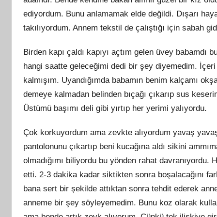
ediyordum. Bunu anlamamak elde değildi. Dışarı hayat
takılıyordum. Annem tekstil de çalıştığı için sabah g
Birden kapı çaldı kapıyı açtım gelen üvey babamdı b
hangi saatte geleceğimi dedi bir şey diyemedim. İçe
kalmışım. Uyandığımda babamın benim kalçamı okşa
demeye kalmadan belinden bıçağı çıkarıp sus keseri
Üstümü başımı deli gibi yırtıp her yerimi yalıyordu.
Çok korkuyordum ama zevkte alıyordum yavaş yavaş.
pantolonunu çıkartıp beni kucağına aldı sikini ammıma
olmadığımı biliyordu bu yönden rahat davranıyordu. 
etti. 2-3 dakika kadar siktikten sonra boşalacağını fa
bana sert bir şekilde attıktan sonra tehdit ederek an
anneme bir şey söyleyemedim. Bunu koz olarak kullan
ama bende artık zevk alıyorum. Çünkü tek ilişkiye gi