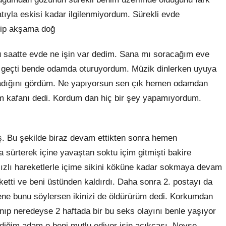
ıyla eskisi kadar ilgilenmiyordum. Sürekli evde
idip akşama doğ
u saatte evde ne işin var dedim. Sana mı soracağım eve
ri geçti bende odamda oturuyordum. Müzik dinlerken uyuya
dığını gördüm. Ne yapıyorsun sen çık hemen odamdan
m kafanı dedi. Kordum dan hiç bir şey yapamıyordum.
 Bu şekilde biraz devam ettikten sonra hemen
 sürterek içine yavaştan soktu içim gitmişti bakire
Hızlı hareketlerle içime sikini köküne kadar sokmaya devam
rketti ve beni üstünden kaldırdı. Daha sonra 2. postayı da
nene bunu söylersen ikinizi de öldürürüm dedi. Korkumdan
ıp neredeyse 2 haftada bir bu seks olayını benle yaşıyor
rdiğim adam o beni mutlu ediyor işin açıkçası. Neyse