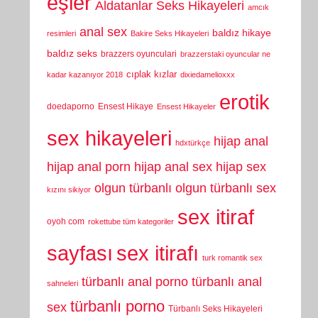
eşler
Aldatanlar Seks Hikayeleri
amcık
anal sex
baldız hikaye
resimleri
Bakire Seks Hikayeleri
baldız seks
brazzers oyunculari
brazzerstaki oyuncular ne
cıplak kızlar
kadar kazanıyor 2018
dixiedamelioxxx
erotik
doedaporno
Ensest Hikaye
Ensest Hikayeler
sex hikayeleri
hijap anal
hdxtürkçe
hijap anal porn
hijap anal sex
hijap sex
olgun türbanlı
olgun türbanlı sex
kızını sikiyor
sex itiraf
oyoh com
rokettube tüm kategoriler
sayfası
sex itirafı
turk romantik sex
türbanlı anal porno
türbanlı anal
sahneleri
türbanlı porno
sex
Türbanlı Seks Hikayeleri