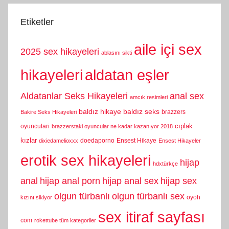
Etiketler
aile içi sex
2025 sex hikayeleri
ablasını sikti
hikayeleri
aldatan eşler
Aldatanlar Seks Hikayeleri
anal sex
amcık resimleri
baldız hikaye
baldız seks
brazzers
Bakire Seks Hikayeleri
cıplak
oyunculari
brazzerstaki oyuncular ne kadar kazanıyor 2018
kızlar
doedaporno
Ensest Hikaye
dixiedamelioxxx
Ensest Hikayeler
erotik sex hikayeleri
hijap
hdxtürkçe
anal
hijap anal porn
hijap anal sex
hijap sex
olgun türbanlı
olgun türbanlı sex
oyoh
kızını sikiyor
sex itiraf sayfası
com
rokettube tüm kategoriler