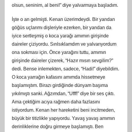
olsun, seninim, al beni!” diye yalvarmaya başladım.
İşte o an gelmişti. Kenan üzerimdeydi. Bir yandan
göğüs uçlarımı dişleriyle ezerken, bir yandan da
iyice sertleşmiş o koca yarağı amımın girişinde
daireler çiziyordu. Sırılsıklamdım ve yalvarıyordum
ona sokması için. Önce yarağını tuttu, amımın
girişinde daireler çizerek, “Hazır mısın sevgilim?”
dedi. Bense inlemekten, sadece, “Hadi!” diyebildim.
O koca yarrağın kafasını amımda hissetmeye
başlamıştım. Birazı girdiğinde dünyam başıma
yıkılmıştı sanki. Ağzımdan, “Ufff!” diye bir ses çıktı.
Ama çektiğim acıya rağmen daha fazlasını
istiyordum. Kenan her hareketini beni incitmeden,
büyük bir titizlikle yapıyordu. Yavaş yavaş amımın
derinliklerine doğru girmeye başlamıştı. Ben