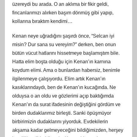
üzereydi bu arada. O an aklıma bir fikir geldi,
fincanlarımızı alırken başım dönmüş gibi yapıp,
kollarına bıraktım kendimi…
Kenan neye uğradığını şaşırdı önce, “Selcan iyi
misin? Dur sana su vereyim?” derken, ben onun
bütün vücut hatlarını hissetmeye başlamıştım bile.
Hatta elim boşta olduğu için Kenan’ın karnına
koydum elimi. Ama o bunlardan habersiz, benimle
ilgilenmeye çalışıyordu. Elim artık Kenan’ın
kasıklarındaydı, ben de Kenan’ın kucağında. Ne
olduysa o an oldu ve gözlerimi açıp baktığımda
Kenan’ın da surat ifadesinin değiştiğini gördüm ve
birden dudaklarımız birleşti. Sanki öpüşmüyor
birbirimizin dudaklarını yiyorduk. Evdekilerin
akşama kadar gelmeyeceğini bildiğimizden, herşey