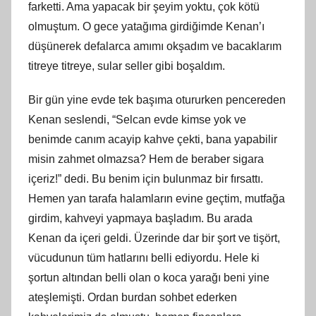
farketti. Ama yapacak bir şeyim yoktu, çok kötü
olmuştum. O gece yatağıma girdiğimde Kenan’ı
düşünerek defalarca amımı okşadım ve bacaklarım
titreye titreye, sular seller gibi boşaldım.
Bir gün yine evde tek başıma otururken pencereden
Kenan seslendi, “Selcan evde kimse yok ve
benimde canım acayip kahve çekti, bana yapabilir
misin zahmet olmazsa? Hem de beraber sigara
içeriz!” dedi. Bu benim için bulunmaz bir fırsattı.
Hemen yan tarafa halamların evine geçtim, mutfağa
girdim, kahveyi yapmaya başladım. Bu arada
Kenan da içeri geldi. Üzerinde dar bir şort ve tişört,
vücudunun tüm hatlarını belli ediyordu. Hele ki
şortun altından belli olan o koca yarağı beni yine
ateşlemişti. Ordan burdan sohbet ederken