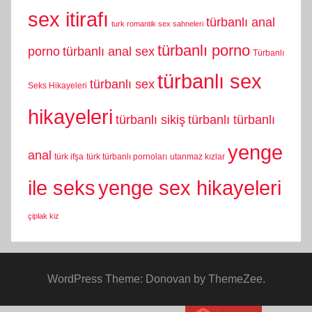
sex itirafı
türbanlı anal
turk romantik sex sahneleri
türbanlı porno
porno
türbanlı anal sex
Türbanlı
türbanlı sex
türbanlı sex
Seks Hikayeleri
hikayeleri
türbanlı sikiş
türbanlı türbanlı
yenge
anal
türk ifşa
türk türbanlı pornoları
utanmaz kızlar
yenge sex hikayeleri
ile seks
çiplak kiz
WordPress Theme: Donovan by ThemeZee.