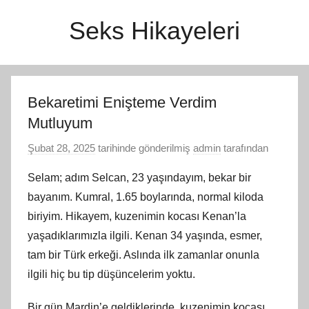
İçeriğe
Seks Hikayeleri
atla
Bekaretimi Enişteme Verdim
Mutluyum
Şubat 28, 2025
tarihinde gönderilmiş
admin
tarafından
Selam; adım Selcan, 23 yaşındayım, bekar bir
bayanım. Kumral, 1.65 boylarında, normal kiloda
biriyim. Hikayem, kuzenimin kocası Kenan’la
yaşadıklarımızla ilgili. Kenan 34 yaşında, esmer,
tam bir Türk erkeği. Aslında ilk zamanlar onunla
ilgili hiç bu tip düşüncelerim yoktu.
Bir gün Mardin’e geldiklerinde, kuzenimin kocası