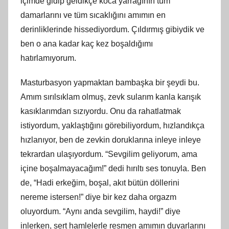
içimde gidip geldikçe koca yarrağının tüm
damarlarını ve tüm sıcaklığını amımın en
derinliklerinde hissediyordum. Çıldırmış gibiydik ve
ben o ana kadar kaç kez boşaldığımı
hatırlamıyorum.
Masturbasyon yapmaktan bambaşka bir şeydi bu.
Amım sırılsıklam olmuş, zevk sularım kanla karışık
kasıklarımdan sızıyordu. Onu da rahatlatmak
istiyordum, yaklaştığını görebiliyordum, hızlandıkça
hızlanıyor, ben de zevkin doruklarına inleye inleye
tekrardan ulaşıyordum. “Sevgilim geliyorum, ama
içine boşalmayacağım!” dedi hırıltı ses tonuyla. Ben
de, “Hadi erkeğim, boşal, akıt bütün döllerini
nereme istersen!” diye bir kez daha orgazm
oluyordum. “Aynı anda sevgilim, haydi!” diye
inlerken, sert hamlelerle resmen amımın duvarlarını