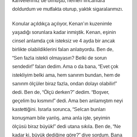
kahvelerimiz de olmuştu, hemen fincanlara
doldurdum ve mutfakta oturup, yaktık sigaralarımızı.
Konular açıldıkça açılıyor, Kenan’ın kuzenimle
yaşadığı sorunlara kadar inmiştik. Kenan, eşinin
cinsel anlamda çok isteksiz ve 4 ayda bir ancak
birlikte olabildiklerini falan anlatıyordu. Ben de,
“Sen fazla istekli olmayasın? Belki de sorun
sendedir!” falan dedim. Ama o da bana, “Evet çok
istekliyim belki ama, hem sanırım bundan, hem de
sanırım ölçüler biraz fazla, ondan dolayı olabilir!”
dedi. Ben de, “Ölçü derken?” dedim. “Boşver,
geçelim bu kısmını!” dedi. Ama ben anlamıştım neyi
kastettiğini. Israrla sorunca, “Selcan bunları
konuşmam bile yanlış, ama anla işte, şeyimin
ölçüsü biraz büyük!” dedi utana sıkıla. Ben de, “Ne
kadar ki, büyük dediğine göre?” diye sordum. Bana