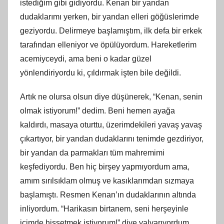
istediğim gibi gidiyordu. Kenan bir yandan
dudaklarımı yerken, bir yandan elleri göğüslerimde
geziyordu. Delirmeye başlamıştım, ilk defa bir erkek
tarafından elleniyor ve öpülüyordum. Hareketlerim
acemiyceydi, ama beni o kadar güzel
yönlendiriyordu ki, çıldırmak işten bile değildi.
Artık ne olursa olsun diye düşünerek, “Kenan, senin
olmak istiyorum!” dedim. Beni hemen ayağa
kaldırdı, masaya oturttu, üzerimdekileri yavaş yavaş
çıkartıyor, bir yandan dudaklarını tenimde gezdiriyor,
bir yandan da parmakları tüm mahremimi
keşfediyordu. Ben hiç birşey yapmıyordum ama,
amım sırılsıklam olmuş ve kasıklarımdan sızmaya
başlamıştı. Resmen Kenan’ın dudaklarının altında
inliyordum. “Harikasın birtanem, seni herşeyinle
içimde hissetmek istiyorum!” diye yalvarıyordum