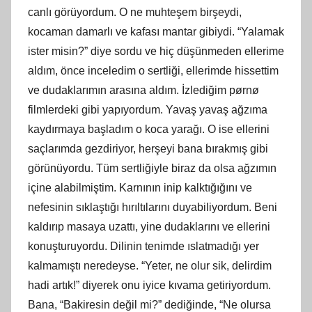
canlı görüyordum. O ne muhteşem birşeydi,
kocaman damarlı ve kafası mantar gibiydi. “Yalamak
ister misin?” diye sordu ve hiç düşünmeden ellerime
aldım, önce inceledim o sertliği, ellerimde hissettim
ve dudaklarımın arasına aldım. İzlediğim pørnø
filmlerdeki gibi yapıyordum. Yavaş yavaş ağzıma
kaydırmaya başladım o koca yarağı. O ise ellerini
saçlarımda gezdiriyor, herşeyi bana bırakmış gibi
görünüyordu. Tüm sertliğiyle biraz da olsa ağzımın
içine alabilmiştim. Karnının inip kalktığığını ve
nefesinin sıklaştığı hırıltılarını duyabiliyordum. Beni
kaldırıp masaya uzattı, yine dudaklarını ve ellerini
konuşturuyordu. Dilinin tenimde ıslatmadığı yer
kalmamıştı neredeyse. “Yeter, ne olur sik, delirdim
hadi artık!” diyerek onu iyice kıvama getiriyordum.
Bana, “Bakiresin değil mi?” dediğinde, “Ne olursa