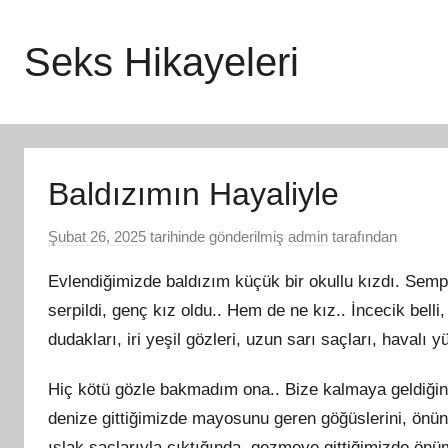
İçeriğe
atla
Seks Hikayeleri
Baldızımın Hayaliyle
Şubat 26, 2025
tarihinde gönderilmiş
admin
tarafından
Evlendiğimizde baldızım küçük bir okullu kızdı. Sempat
serpildi, genç kız oldu.. Hem de ne kız.. İncecik belli, 
dudakları, iri yeşil gözleri, uzun sarı saçları, havalı
Hiç kötü gözle bakmadım ona.. Bize kalmaya geldiğind
denize gittiğimizde mayosunu geren göğüslerini, önü
ıslak saçlarıyla çıktığında, gezmeye gittiğimizde önümde