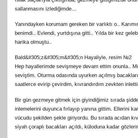
sallanmasını izlediğimde…
Yanındayken korumam gereken bir varlıktı o.. Karımın
benimdi.. Evlendi, yurtdışına gitti.. Yılda bir kez gele
harika olmuştu..
Bald&#305;z&#305;m&#305;n Hayaliyle, resim №2
Hep hayallerimde sevişmeye devam ettim onunla.. Mini
seviştim. Oturma odasında uyurken açılmış bacakların
saatlerce evirip çevirdim, kıvrandırdım zevkten inletti
Bir gün gezmeye gitmek için giyindiğimiz sırada şiddet
inlemelerini duyunca fırlayıp yanına gittim. Ellerini k
vücudu şekilden şekle giriyordu. Bu sırada acıdan kıvr
siyah çoraplı bacakları açıldı, küloduna kadar gözler