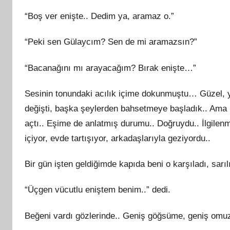
“Boş ver enişte.. Dedim ya, aramaz o.”
“Peki sen Gülaycım? Sen de mi aramazsın?”
“Bacanağını mı arayacağım? Bırak enişte…”
Sesinin tonundaki acılık içime dokunmuştu… Güzel, y
değişti, başka şeylerden bahsetmeye başladık.. Ama
açtı.. Eşime de anlatmış durumu.. Doğruydu.. İlgilenm
içiyor, evde tartışıyor, arkadaşlarıyla geziyordu..
Bir gün işten geldiğimde kapıda beni o karşıladı, sarı
“Üçgen vücutlu eniştem benim..” dedi.
Beğeni vardı gözlerinde.. Geniş göğsüme, geniş omu