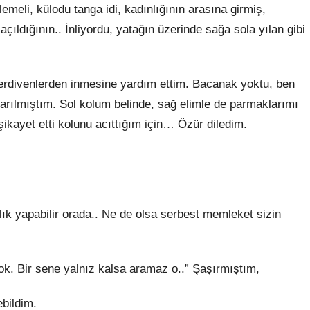
şlemeli, külodu tanga idi, kadınlığının arasına girmiş,
çıldığının.. İnliyordu, yatağın üzerinde sağa sola yılan gibi
erdivenlerden inmesine yardım ettim. Bacanak yoktu, ben
arılmıştım. Sol kolum belinde, sağ elimle de parmaklarımı
şikayet etti kolunu acıttığım için… Özür diledim.
k yapabilir orada.. Ne de olsa serbest memleket sizin
ok. Bir sene yalnız kalsa aramaz o..” Şaşırmıştım,
ebildim.