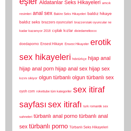
eşler
Aldatanlar Seks Hikayeleri
amcık
anal sex
baldız hikaye
resimleri
Bakire Seks Hikayeleri
baldız seks
brazzers oyunculari
brazzerstaki oyuncular ne
cıplak kızlar
kadar kazanıyor 2018
dixiedamelioxxx
erotik
doedaporno
Ensest Hikaye
Ensest Hikayeler
sex hikayeleri
hijap anal
hdxtürkçe
hijap anal porn
hijap anal sex
hijap sex
olgun türbanlı
olgun türbanlı sex
kızını sikiyor
sex itiraf
oyoh com
rokettube tüm kategoriler
sayfası
sex itirafı
turk romantik sex
türbanlı anal porno
türbanlı anal
sahneleri
türbanlı porno
sex
Türbanlı Seks Hikayeleri