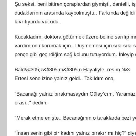
Şu seksi, beni bitiren çoraplardan giymişti, dantelli, i
dudaklarının arasında kaybolmuştu.. Farkında değildi a
kıvrılıyordu vücudu..
Kucakladım, doktora götürmek üzere beline sarılıp m
vardım onu korumak için.. Düşmemesi için sıkı sıkı s
pençe gibi geçirdiğim sağ kolunu tutuyordum. İnleyip 
Bald&#305;z&#305;m&#305;n Hayaliyle, resim №3
Ertesi sene izine yalnız geldi.. Takıldım ona,
“Bacanağı yalnız bırakmasaydın Gülay’cım. Yaramazlı
orası..” dedim.
“Merak etme enişte.. Bacanağının o taraklarda bezi y
“İnsan senin gibi bir kadını yalnız bırakır mı hiç?” diy