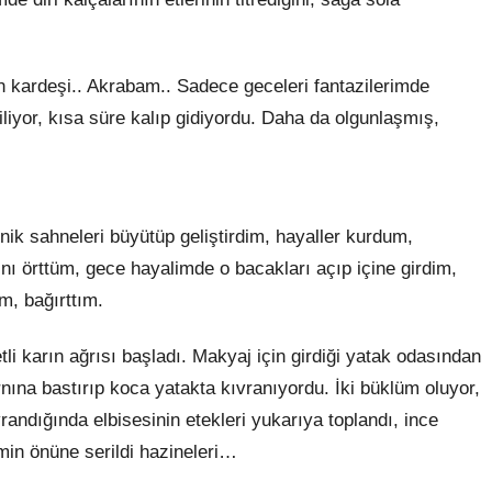
 kardeşi.. Akrabam.. Sadece geceleri fantazilerimde
biliyor, kısa süre kalıp gidiyordu. Daha da olgunlaşmış,
k sahneleri büyütüp geliştirdim, hayaller kurdum,
ı örttüm, gece hayalimde o bacakları açıp içine girdim,
m, bağırttım.
li karın ağrısı başladı. Makyaj için girdiği yatak odasından
arnına bastırıp koca yatakta kıvranıyordu. İki büklüm oluyor,
andığında elbisesinin etekleri yukarıya toplandı, ince
imin önüne serildi hazineleri…