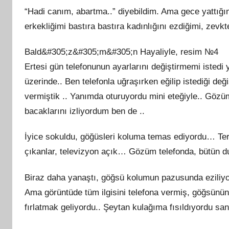
“Hadi canım, abartma..” diyebildim. Ama gece yattığ
erkekliğimi bastıra bastıra kadınlığını ezdiğimi, zevkte
Bald&#305;z&#305;m&#305;n Hayaliyle, resim №4
Ertesi gün telefonunun ayarlarını değiştirmemi istedi
üzerinde.. Ben telefonla uğraşırken eğilip istediği deği
vermiştik .. Yanımda oturuyordu mini eteğiyle.. Göz
bacaklarını izliyordum ben de ..
İyice sokuldu, göğüsleri koluma temas ediyordu… Terl
çıkanlar, televizyon açık… Gözüm telefonda, bütün 
Biraz daha yanaştı, göğsü kolumun pazusunda eziliyor
Ama görüntüde tüm ilgisini telefona vermiş, göğsünün e
fırlatmak geliyordu.. Şeytan kulağıma fısıldıyordu san