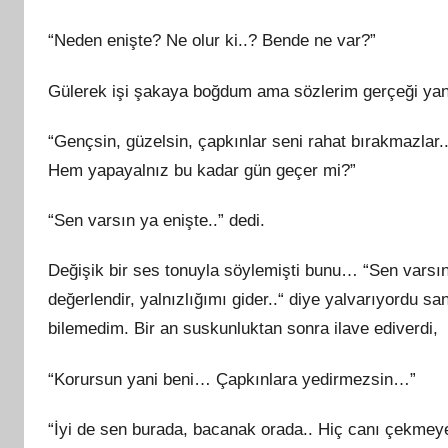
“Neden enişte? Ne olur ki..? Bende ne var?”
Gülerek işi şakaya boğdum ama sözlerim gerçeği yan
“Gençsin, güzelsin, çapkınlar seni rahat bırakmazlar.. 
Hem yapayalnız bu kadar gün geçer mi?”
“Sen varsın ya enişte..” dedi.
Değişik bir ses tonuyla söylemişti bunu… “Sen varsın
değerlendir, yalnızlığımı gider..“ diye yalvarıyordu s
bilemedim. Bir an suskunluktan sonra ilave ediverdi,
“Korursun yani beni… Çapkınlara yedirmezsin…”
“İyi de sen burada, bacanak orada.. Hiç canı çekmey