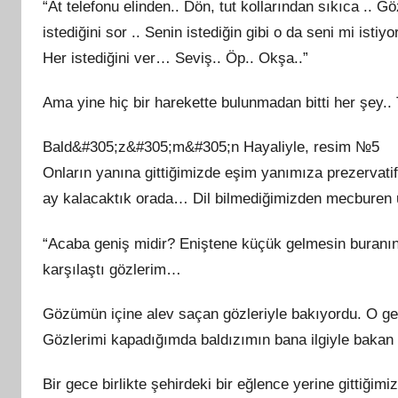
“At telefonu elinden.. Dön, tut kollarından sıkıca .. G
istediğini sor .. Senin istediğin gibi o da seni mi istiy
Her istediğini ver… Seviş.. Öp.. Okşa..”
Ama yine hiç bir harekette bulunmadan bitti her şey.. 
Bald&#305;z&#305;m&#305;n Hayaliyle, resim №5
Onların yanına gittiğimizde eşim yanımıza prezervati
ay kalacaktık orada… Dil bilmediğimizden mecburen ut
“Acaba geniş midir? Eniştene küçük gelmesin buranın
karşılaştı gözlerim…
Gözümün içine alev saçan gözleriyle bakıyordu. O ge
Gözlerimi kapadığımda baldızımın bana ilgiyle bakan 
Bir gece birlikte şehirdeki bir eğlence yerine gittiğim