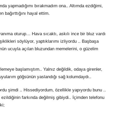
ımda yapmadığımı bırakmadım ona.. Altımda ezdiğimi,
n bağırttığını hayal ettim.
 yanıma oturup… Hava sıcaktı, askılı ince bir bluz vardı
şiklikleri söylüyor, yaptıklarımı izliyordu .. Başbaşa
ümün ucuyla açılan bluzundan memelerini, o güzelim
emeye başlamıştım.. Yalnız değildik, odaya girenler,
duyularım göğsünün yaslandığı sağ kolumdaydı..
du şimdi .. Hissediyordum, özellikle yapıyordu bunu ..
zildiğinin farkında değilmiş gibiydi.. İçimden telefonu
ki;