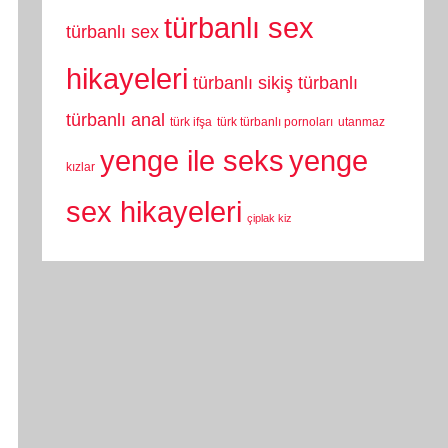
türbanlı sex
türbanlı sex
hikayeleri
türbanlı sikiş
türbanlı
türbanlı anal
türk ifşa
türk türbanlı pornoları
utanmaz
yenge
yenge ile seks
kızlar
sex hikayeleri
çiplak kiz