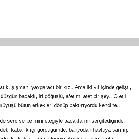
ik, şişman, yaygaracı bir kız.. Ama iki yıl içinde gelişti,
düzgün bacaklı, iri göğüslü, afet mi afet bir şey.. O etli
 yürüyüşü bütün erkekleri dönüp baktırıyordu kendine..
e sere serpe mini eteğiyle bacaklarını sergilediğinde,
ndeki kabarıklığı gördüğümde, banyodan havluya sarınıp
 diri kalçalarının etlerinin titrediğini, sağa sola