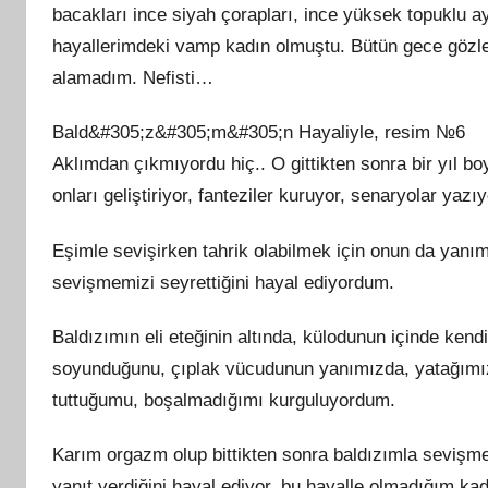
bacakları ince siyah çorapları, ince yüksek topuklu ay
hayallerimdeki vamp kadın olmuştu. Bütün gece gözl
alamadım. Nefisti…
Bald&#305;z&#305;m&#305;n Hayaliyle, resim №6
Aklımdan çıkmıyordu hiç.. O gittikten sonra bir yıl b
onları geliştiriyor, fanteziler kuruyor, senaryolar yaz
Eşimle sevişirken tahrik olabilmek için onun da yanı
sevişmemizi seyrettiğini hayal ediyordum.
Baldızımın eli eteğinin altında, külodunun içinde ke
soyunduğunu, çıplak vücudunun yanımızda, yatağımızd
tuttuğumu, boşalmadığımı kurguluyordum.
Karım orgazm olup bittikten sonra baldızımla sevişme
yanıt verdiğini hayal ediyor, bu hayalle olmadığım ka