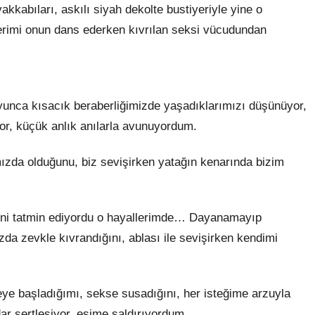
akkabıları, askılı siyah dekolte bustiyeriyle yine o
erimi onun dans ederken kıvrılan seksi vücudundan
oyunca kısacık beraberliğimizde yaşadıklarımızı düşünüyor,
ıyor, küçük anlık anılarla avunuyordum.
mızda olduğunu, biz sevişirken yatağın kenarında bizim
ndini tatmin ediyordu o hayallerimde… Dayanamayıp
a zevkle kıvrandığını, ablası ile sevişirken kendimi
ye başladığımı, sekse susadığını, her isteğime arzuyla
dar sertleşiyor, eşime saldırıyordum.