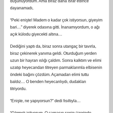
düşünüyordum. Ama biraz daha ısrar edince
dayanamadı,
“Peki enişte! Madem o kadar çok istiyorsun, giyeyim
bari…” diyerek odasına gitti. İnanamıyordum, o ağı
açık külodu giyecekti altına…
Dediğini yaptı da, biraz sonra utangaç bir tavırla,
biraz çekinerek yanıma geldi. Oturduğum yerden
uzun bir hayran ıslığı çaldım. Sonra kalktım ve elimi
uzatıp heyecandan titreyen parmaklarımla elbisenin
öndeki bağını çözdüm. Açamadan elimi tuttu
baldız… O benden heyecanlıydı, dudakları
titriyordu.
“Enişte, ne yapıyorsun?” dedi fısıltıyla…
“Görmek istiyorum. O çamaşırı senin üzerinde