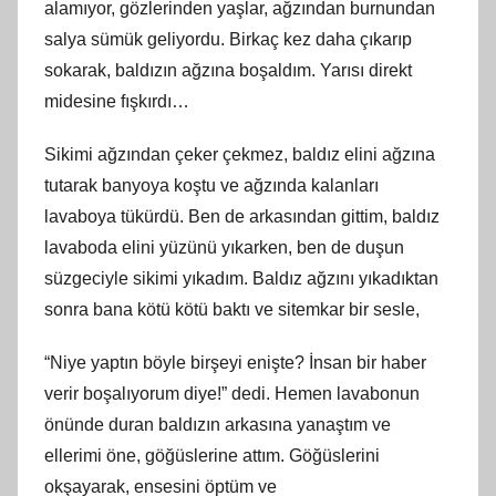
alamıyor, gözlerinden yaşlar, ağzından burnundan
salya sümük geliyordu. Birkaç kez daha çıkarıp
sokarak, baldızın ağzına boşaldım. Yarısı direkt
midesine fışkırdı…
Sikimi ağzından çeker çekmez, baldız elini ağzına
tutarak banyoya koştu ve ağzında kalanları
lavaboya tükürdü. Ben de arkasından gittim, baldız
lavaboda elini yüzünü yıkarken, ben de duşun
süzgeciyle sikimi yıkadım. Baldız ağzını yıkadıktan
sonra bana kötü kötü baktı ve sitemkar bir sesle,
“Niye yaptın böyle birşeyi enişte? İnsan bir haber
verir boşalıyorum diye!” dedi. Hemen lavabonun
önünde duran baldızın arkasına yanaştım ve
ellerimi öne, göğüslerine attım. Göğüslerini
okşayarak, ensesini öptüm ve