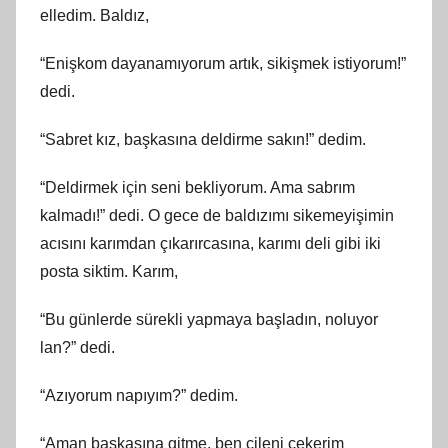
elledim. Baldız,
“Enişkom dayanamıyorum artık, sikişmek istiyorum!”
dedi.
“Sabret kız, başkasına deldirme sakın!” dedim.
“Deldirmek için seni bekliyorum. Ama sabrım
kalmadı!” dedi. O gece de baldızımı sikemeyişimin
acısını karımdan çıkarırcasına, karımı deli gibi iki
posta siktim. Karım,
“Bu günlerde sürekli yapmaya başladın, noluyor
lan?” dedi.
“Azıyorum napıyım?” dedim.
“Aman başkasına gitme, ben çileni çekerim