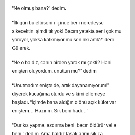
“Ne olmuş bana?” dedim.
“İlk gün bu elbisenin içinde beni neredeyse
sikecektin, şimdi tık yok! Bacım yatakta seni çok mu
yoruyor, yoksa kalkmıyor mu seninki artık?” dedi.
Gülerek,
“Ne o baldız, canın birden yarak mı çekti? Hani
enişten oluyordum, unuttun mu?” dedim.
“Unutmadım enişte de, artık dayanamıyorum!”
diyerek kucağıma oturdu ve sikimi ellemeye
başladı. “İçimde bana aldığın o önü açık külot var
eniştem… Hazırım. Sik beni hadi…”
“Dur kız yapma, azdırma beni, bacın öldürür valla
beni!” dedim. Ama baldız taşaklarımı sıkıca