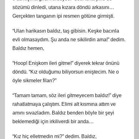
sözümü dinledi, utana kızara döndü arkasını…
Gerçekten tanganın ipi resmen götüne girmişti.
“Ulan harikasın baldız, taş gibisin. Keşke bacınla
evli olmasaydım. Şu anda ne sikilirdin ama!” dedim.
Baldız hemen,
“Hoop! Enişkom ileri gitme!” diyerek tekrar önünü
döndü. “Kız olduğumu biliyorsun eniştecim. Ne o
öyle sikmeler filan?”
“Tamam tamam, söz ileri gitmeyecem baldız!” diye
rahatlatmaya çalıştım. Elimi alt kısmına attım ve
amını sıvazladım. Baldız benden böyle bir şeyi
beklemediği için irkiliverdi bir anda…
“Kız hiç elletmedin mi?” dedim. Baldız,