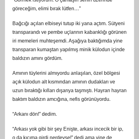
göreceğim, elimi bırak lütfen…”
Bağcığı açılan elbiseyi tutup iki yana açtım. Sütyeni
transparandı ve pembe uçlarının kabarıklığı görünen
iri memeleri muhteşemdi. Aşağıya baktığımda yine
transparan kumaştan yapılmış minik külodun içinde
baldızın amını gördüm.
Amının tüylerini almıyordu anlaşılan, özel bölgesi
açık külodun alt kısmından amının dudakları ve
uzun bıraktığı kılları dışarıya taşmıştı. Hayran hayran
baktım baldızın amcığına, nefis görünüyordu.
“Arkanı dön!” dedim.
“Arkası yok gibi bir şey Enişte, arkası incecik bir ip,
o da kıçıma girdi nerdeyse!” dedi ama yine de