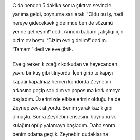
O da benden 5 dakika sonra çıktı ve sevinçle
yanıma geldi, boynuma sarılarak, “Oldu bu iş, hadi
nereye gideceksek gidelimde ben de sözümü
yerine getireyim!” dedi. Annem babam çalıştığı için
bizim ev boştu, “Bizim eve gidelim!” dedim.
“Tamam!” dedi ve eve gittik.
Eve girerken kızcağız korkudan ve heyecandan
yavru bir kuş gibi titriyordu. İçeri girip te kapıyı
kapatır kapatmaz hemen koridorda Zeynepin
arkasına geçip sarıldım ve poposuna kerkinmeye
başladım. Üzerimizde elbiselerimiz olduğu halde
Zeynep zevk alıyordu. Benim yarak kazık gibi
olmuştu. Sonra Zeynebin ensesini, boynunu ve
kulağını öpüp yalamaya başladım. Daha sonra
benim odama geçtik. Zeynebin dudaklarına