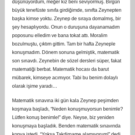
düşünüyordum, meğer kız beni seviyormuş. Birgün
büyük tenefüste sınıfa girdiğimde, sınıfta Zeynepten
başka kimse yoktu. Zeynep de sıraya domalmış, bir
şey hesaplıyordu. Onun o duruşuna dayanamadım
poposunu elledim ve bana tokat attı. Moralim
bozulmuştu, çıktım gittim. Tam bir hafta Zeyneple
konuşmadım. Dönem sonuna gelmiştik, matematik
son sınavdı. Zeynebin de sözel dersleri süper, fakat
matematiği berbat. Matematik hocası da barut
mübarek, kimseye acımıyor. Tabi bu benim dolaylı
olarak işime yaradı…
Matematik sınavına iki gün kala Zeynep peşimden
koşmaya başladı, “Neden konuşmuyorsun benimle?
Lütfen konuş benimle!” diye. Neyse, biz yeniden
konuşmaya başladık. Benden matematik sınavında
kopya istedi, “Yoksa Takdirname alamıyorum!” dedi.