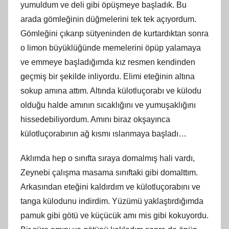
yumuldum ve deli gibi öpüşmeye başladık. Bu
arada gömleğinin düğmelerini tek tek açıyordum.
Gömleğini çıkarıp sütyeninden de kurtardıktan sonra
o limon büyüklüğünde memelerini öpüp yalamaya
ve emmeye başladığımda kız resmen kendinden
geçmiş bir şekilde inliyordu. Elimi eteğinin altına
sokup
am
ına attım. Altında külotluçorabı ve külodu
olduğu halde
am
ının sıcaklığını ve yumuşaklığını
hissedebiliyordum. Amını biraz okşayınca
külotluçorabının ağ kısmı ıslanmaya başladı…
Aklımda hep o sınıfta sıraya domalmış hali vardı,
Zeynebi çalışma masama sınıftaki gibi domalttım.
Arkasından eteğini kaldırdım ve külotluçorabını ve
tanga külodunu indirdim. Yüzümü yaklaştırdığımda
pamuk gibi götü ve küçücük
am
ı mis gibi kokuyordu.