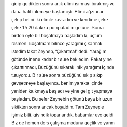
gidip geldikten sonra artık elimi ısırmayı bırakmış ve
daha hafif inlemeye başlamıştı. Elimi ağzından
çekip belini iki elimle kavradım ve kendime çeke
çeke 15-20 dakika pompaladım götüne. Sonra
birden öyle bir boşalmaya başladım ki, uçtum
resmen. Boşalmam bitince yarağımı çıkarmak
istedim fakat Zeynep, “Çıkartma!” dedi. Yarağım
götünde inene kadar bir süre bekledim. Fakat yine
çıkarttırmadı, Büzüğünü sıkarak inik yarağımı içinde
tutuyordu. Bir süre sonra büzüğünü sıkıp sıkıp
gevşetmeye başlayınca, benim yarakta içinde
yeniden kalkmaya başladı ve yine gel git yapmaya
başladım. Bu sefer Zeynebin götünü baya bir uzun
siktikten sonra ancak boşaldım. Tam Zeyneple
işimiz bitti, giyindik toparlandık, babamlar eve geldi.
Biz de hemen ders çalışma moduna geçtik ve yarım