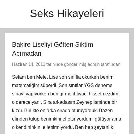
İçeriğe
Seks Hikayeleri
atla
Bakire Liseliyi Götten Siktim
Acımadan
Haziran 14, 2019
tarihinde gönderilmiş
admin
tarafından
Selam ben Mete. Lise son sınıfta okurken benim
matematiğim süperdi. Son sınıflar YGS deneme
sınavı yapıyorken ben girme ihtiyacı hissetmezdim,
o derece yani. Sıra arkadaşım Zeynep isminde bir
kızdı. Birlikte en arka sırada oturuyorduk. Bazen
elinden tutup benimkini ellettiriyordum, gülüyor ama
o kendininkini ellettirmiyordu. Ben hep şeytanlık