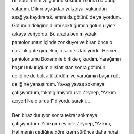
Bir süre
am
ını ve götünü kokladım sonra da öpüp
yaladım. Dilimi aşağıdan yukarıya, yukarıdan
aşağıya kaydırarak,
am
ını da götünü de yalıyordum.
Götünün deliğine dilimi soktuğumda götünü iyice
arkaya veriyordu. Bu arada benim yarak
pantolonumun içinde zonkluyor ve biran önce o
daracık göte girmek için sabırsızlanıyordu. Hemen
pantolonumu Boxerimle birlikte çıkardım. Yarağımın
başını tükürüğümle ıslattıktan sonra götünün
deliğine de bolca tükürdüm ve yarağımın başını göt
deliğine yanaştırdım. Yavaş yavaş sokmaya
çalışıyordum, fakat girmiyordu ve Zeynep, “Aşkım
acıyor! Ne olur dur!” diyordu sürekli…
Ben biraz duruyor, sonra tekrar sokmaya
çalışıyordum. Yine girmeyince Zeynep, “Aşkım,
Halimenin dediğine göre krem sürünce daha rahat