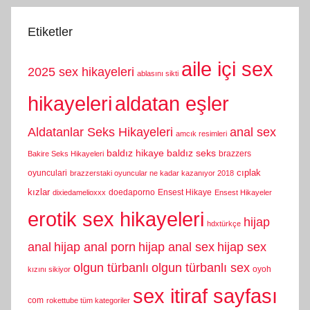
Etiketler
aile içi sex
2025 sex hikayeleri
ablasını sikti
hikayeleri
aldatan eşler
Aldatanlar Seks Hikayeleri
anal sex
amcık resimleri
baldız hikaye
baldız seks
brazzers
Bakire Seks Hikayeleri
cıplak
oyunculari
brazzerstaki oyuncular ne kadar kazanıyor 2018
kızlar
doedaporno
Ensest Hikaye
dixiedamelioxxx
Ensest Hikayeler
erotik sex hikayeleri
hijap
hdxtürkçe
anal
hijap anal porn
hijap anal sex
hijap sex
olgun türbanlı
olgun türbanlı sex
oyoh
kızını sikiyor
sex itiraf sayfası
com
rokettube tüm kategoriler