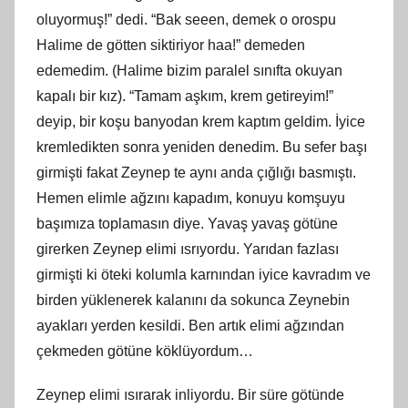
oluyormuş!” dedi. “Bak seeen, demek o orospu
Halime de götten siktiriyor haa!” demeden
edemedim. (Halime bizim paralel sınıfta okuyan
kapalı bir kız). “Tamam aşkım, krem getireyim!”
deyip, bir koşu banyodan krem kaptım geldim. İyice
kremledikten sonra yeniden denedim. Bu sefer başı
girmişti fakat Zeynep te aynı anda çığlığı basmıştı.
Hemen elimle ağzını kapadım, konuyu komşuyu
başımıza toplamasın diye. Yavaş yavaş götüne
girerken Zeynep elimi ısrıyordu. Yarıdan fazlası
girmişti ki öteki kolumla karnından iyice kavradım ve
birden yüklenerek kalanını da sokunca Zeynebin
ayakları yerden kesildi. Ben artık elimi ağzından
çekmeden götüne köklüyordum…
Zeynep elimi ısırarak inliyordu. Bir süre götünde