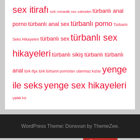
sex itirafı
türbanlı anal
turk romantik sex sahneleri
türbanlı porno
porno
türbanlı anal sex
Türbanlı
türbanlı sex
türbanlı sex
Seks Hikayeleri
hikayeleri
türbanlı sikiş
türbanlı türbanlı
yenge
anal
türk ifşa
türk türbanlı pornoları
utanmaz kızlar
yenge sex hikayeleri
ile seks
çiplak kiz
WordPress Theme: Donovan by ThemeZee.