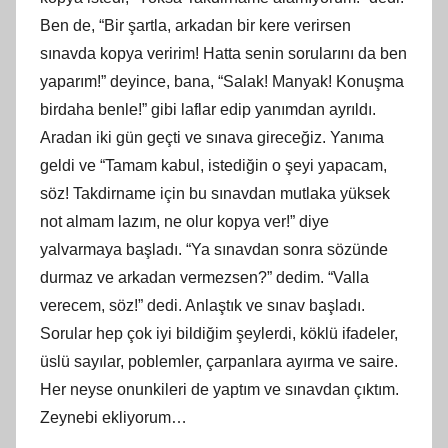
Ben de, “Bir şartla, arkadan bir kere verirsen
sınavda kopya veririm! Hatta senin sorularını da ben
yaparım!” deyince, bana, “Salak! Manyak! Konuşma
birdaha benle!” gibi laflar edip yanımdan ayrıldı.
Aradan iki gün geçti ve sınava gireceğiz. Yanıma
geldi ve “Tamam kabul, istediğin o şeyi yapacam,
söz! Takdirname için bu sınavdan mutlaka yüksek
not almam lazım, ne olur kopya ver!” diye
yalvarmaya başladı. “Ya sınavdan sonra sözünde
durmaz ve arkadan vermezsen?” dedim. “Valla
verecem, söz!” dedi. Anlaştık ve sınav başladı.
Sorular hep çok iyi bildiğim şeylerdi, köklü ifadeler,
üslü sayılar, poblemler, çarpanlara ayırma ve saire.
Her neyse onunkileri de yaptım ve sınavdan çıktım.
Zeynebi ekliyorum…