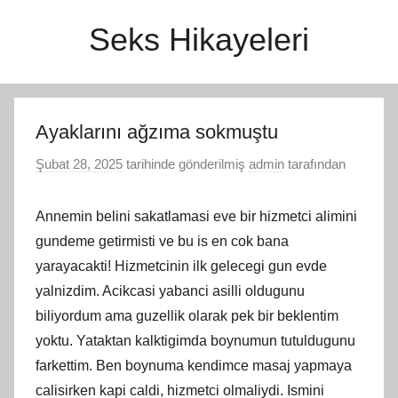
İçeriğe
Seks Hikayeleri
atla
Ayaklarını ağzıma sokmuştu
Şubat 28, 2025
tarihinde gönderilmiş
admin
tarafından
Annemin belini sakatlamasi eve bir hizmetci alimini
gundeme getirmisti ve bu is en cok bana
yarayacakti! Hizmetcinin ilk gelecegi gun evde
yalnizdim. Acikcasi yabanci asilli oldugunu
biliyordum ama guzellik olarak pek bir beklentim
yoktu. Yataktan kalktigimda boynumun tutuldugunu
farkettim. Ben boynuma kendimce masaj yapmaya
calisirken kapi caldi, hizmetci olmaliydi. Ismini