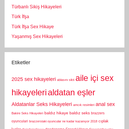
Türbanlı Sikiş Hikayeleri
Türk İfşa
Türk İfşa Sex Hikaye
Yaşanmış Sex Hikayeleri
Etiketler
aile içi sex
2025 sex hikayeleri
ablasını sikti
hikayeleri
aldatan eşler
Aldatanlar Seks Hikayeleri
anal sex
amcık resimleri
baldız hikaye
baldız seks
brazzers
Bakire Seks Hikayeleri
cıplak
oyunculari
brazzerstaki oyuncular ne kadar kazanıyor 2018