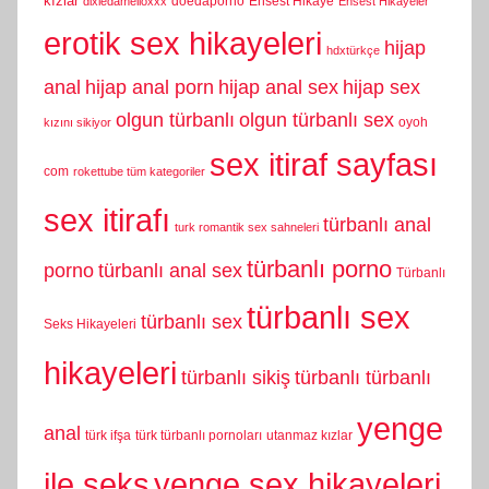
kızlar
doedaporno
Ensest Hikaye
dixiedamelioxxx
Ensest Hikayeler
erotik sex hikayeleri
hijap
hdxtürkçe
anal
hijap anal porn
hijap anal sex
hijap sex
olgun türbanlı
olgun türbanlı sex
oyoh
kızını sikiyor
sex itiraf sayfası
com
rokettube tüm kategoriler
sex itirafı
türbanlı anal
turk romantik sex sahneleri
türbanlı porno
porno
türbanlı anal sex
Türbanlı
türbanlı sex
türbanlı sex
Seks Hikayeleri
hikayeleri
türbanlı sikiş
türbanlı türbanlı
yenge
anal
türk ifşa
türk türbanlı pornoları
utanmaz kızlar
yenge sex hikayeleri
ile seks