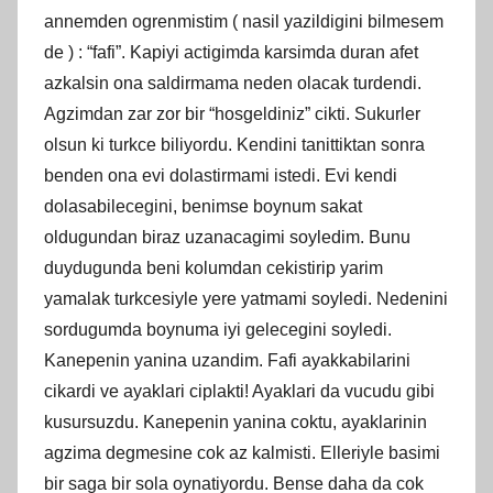
annemden ogrenmistim ( nasil yazildigini bilmesem
de ) : “fafi”. Kapiyi actigimda karsimda duran afet
azkalsin ona saldirmama neden olacak turdendi.
Agzimdan zar zor bir “hosgeldiniz” cikti. Sukurler
olsun ki turkce biliyordu. Kendini tanittiktan sonra
benden ona evi dolastirmami istedi. Evi kendi
dolasabilecegini, benimse boynum sakat
oldugundan biraz uzanacagimi soyledim. Bunu
duydugunda beni kolumdan cekistirip yarim
yamalak turkcesiyle yere yatmami soyledi. Nedenini
sordugumda boynuma iyi gelecegini soyledi.
Kanepenin yanina uzandim. Fafi ayakkabilarini
cikardi ve ayaklari ciplakti! Ayaklari da vucudu gibi
kusursuzdu. Kanepenin yanina coktu, ayaklarinin
agzima degmesine cok az kalmisti. Elleriyle basimi
bir saga bir sola oynatiyordu. Bense daha da cok