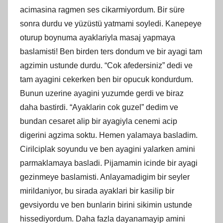
acimasina ragmen ses cikarmiyordum. Bir süre
sonra durdu ve yüzüstü yatmami soyledi. Kanepeye
oturup boynuma ayaklariyla masaj yapmaya
baslamisti! Ben birden ters dondum ve bir ayagi tam
agzimin ustunde durdu. “Cok afedersiniz” dedi ve
tam ayagini cekerken ben bir opucuk kondurdum.
Bunun uzerine ayagini yuzumde gerdi ve biraz
daha bastirdi. “Ayaklarin cok guzel” dedim ve
bundan cesaret alip bir ayagiyla cenemi acip
digerini agzima soktu. Hemen yalamaya basladim.
Cirilciplak soyundu ve ben ayagini yalarken amini
parmaklamaya basladi. Pijamamin icinde bir ayagi
gezinmeye baslamisti. Anlayamadigim bir seyler
mirildaniyor, bu sirada ayaklari bir kasilip bir
gevsiyordu ve ben bunlarin birini sikimin ustunde
hissediyordum. Daha fazla dayanamayip amini