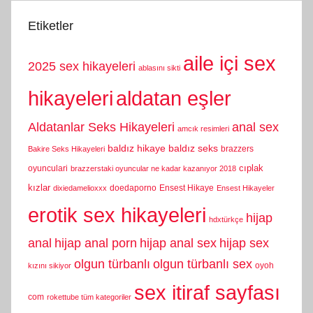
Etiketler
aile içi sex
2025 sex hikayeleri
ablasını sikti
hikayeleri
aldatan eşler
Aldatanlar Seks Hikayeleri
anal sex
amcık resimleri
baldız hikaye
baldız seks
brazzers
Bakire Seks Hikayeleri
cıplak
oyunculari
brazzerstaki oyuncular ne kadar kazanıyor 2018
kızlar
doedaporno
Ensest Hikaye
dixiedamelioxxx
Ensest Hikayeler
erotik sex hikayeleri
hijap
hdxtürkçe
anal
hijap anal porn
hijap anal sex
hijap sex
olgun türbanlı
olgun türbanlı sex
oyoh
kızını sikiyor
sex itiraf sayfası
com
rokettube tüm kategoriler