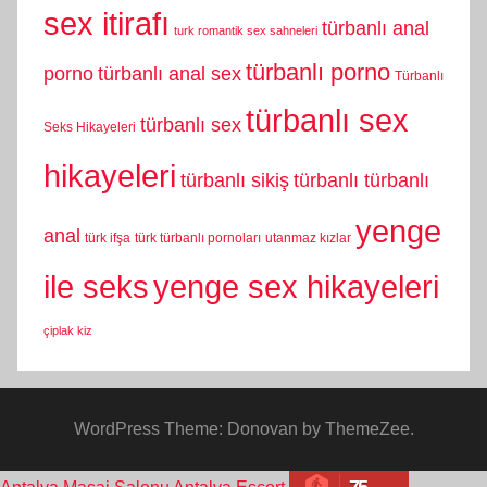
sex itirafı
türbanlı anal
turk romantik sex sahneleri
türbanlı porno
porno
türbanlı anal sex
Türbanlı
türbanlı sex
türbanlı sex
Seks Hikayeleri
hikayeleri
türbanlı sikiş
türbanlı türbanlı
yenge
anal
türk ifşa
türk türbanlı pornoları
utanmaz kızlar
yenge sex hikayeleri
ile seks
çiplak kiz
WordPress Theme: Donovan by ThemeZee.