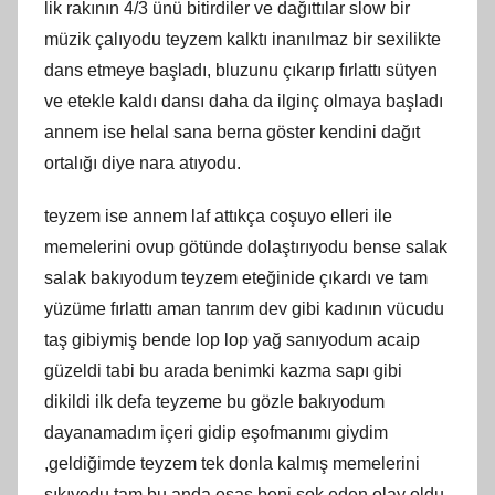
lik rakının 4/3 ünü bitirdiler ve dağıttılar slow bir
müzik çalıyodu teyzem kalktı inanılmaz bir sexilikte
dans etmeye başladı, bluzunu çıkarıp fırlattı sütyen
ve etekle kaldı dansı daha da ilginç olmaya başladı
annem ise helal sana berna göster kendini dağıt
ortalığı diye nara atıyodu.
teyzem ise annem laf attıkça coşuyo elleri ile
memelerini ovup götünde dolaştırıyodu bense salak
salak bakıyodum teyzem eteğinide çıkardı ve tam
yüzüme fırlattı aman tanrım dev gibi kadının vücudu
taş gibiymiş bende lop lop yağ sanıyodum acaip
güzeldi tabi bu arada benimki kazma sapı gibi
dikildi ilk defa teyzeme bu gözle bakıyodum
dayanamadım içeri gidip eşofmanımı giydim
,geldiğimde teyzem tek donla kalmış memelerini
sıkıyodu tam bu anda esas beni şok eden olay oldu.