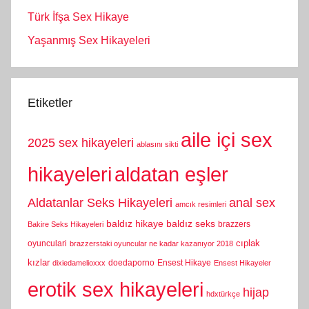
Türk İfşa Sex Hikaye
Yaşanmış Sex Hikayeleri
Etiketler
aile içi sex
2025 sex hikayeleri
ablasını sikti
hikayeleri
aldatan eşler
Aldatanlar Seks Hikayeleri
anal sex
amcık resimleri
baldız hikaye
baldız seks
brazzers
Bakire Seks Hikayeleri
cıplak
oyunculari
brazzerstaki oyuncular ne kadar kazanıyor 2018
kızlar
doedaporno
Ensest Hikaye
dixiedamelioxxx
Ensest Hikayeler
erotik sex hikayeleri
hijap
hdxtürkçe