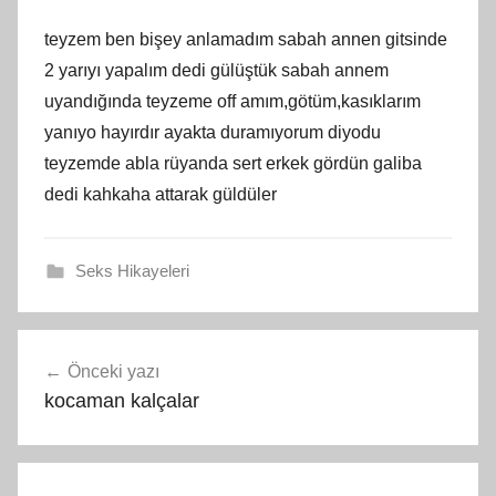
teyzem ben bişey anlamadım sabah annen gitsinde
2 yarıyı yapalım dedi gülüştük sabah annem
uyandığında teyzeme off amım,götüm,kasıklarım
yanıyo hayırdır ayakta duramıyorum diyodu
teyzemde abla rüyanda sert erkek gördün galiba
dedi kahkaha attarak güldüler
Seks Hikayeleri
Yazı
Önceki yazı
gezinmesi
kocaman kalçalar