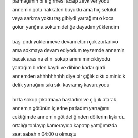
parmağımın bile girmesi acaip zevk veriyodu
annemin götü hakkaten büyüktü ama hiç selülüt
veya sarkma yoktu taş gibiydi yarrağımı o koca
götün yarığına soktum deliğe dayadım yüklendim
başı girdi yüklenmeye devam ettim çok zorlanıyo
ama sokmaya devam ediyodum teyzemde annemin
bacak arasına elini sokup amını mıncıklıyodu
yarrağım birden kaydı ve dibine kadar girdi
annemden ahhhhhhhhh diye bir çığlık cıktı o minicik
delik yarrağımı sıkı sıkı kavramış kavuruyodu
hızla sokup çıkarmaya başladım ve çığlık atarak
annemin götünün içlerine patladım yarrağımı
cektiğimde annemin göt deliğinden döllerim fışkırdı..
ortalığı toplayıp kamerayıda kapatıp yattığımızda
saat sabahın 04:00 ü olmuştu