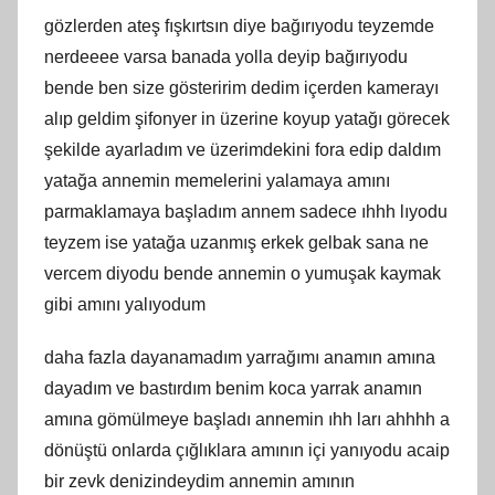
gözlerden ateş fışkırtsın diye bağırıyodu teyzemde
nerdeeee varsa banada yolla deyip bağırıyodu
bende ben size gösteririm dedim içerden kamerayı
alıp geldim şifonyer in üzerine koyup yatağı görecek
şekilde ayarladım ve üzerimdekini fora edip daldım
yatağa annemin memelerini yalamaya amını
parmaklamaya başladım annem sadece ıhhh lıyodu
teyzem ise yatağa uzanmış erkek gelbak sana ne
vercem diyodu bende annemin o yumuşak kaymak
gibi amını yalıyodum
daha fazla dayanamadım yarrağımı anamın amına
dayadım ve bastırdım benim koca yarrak anamın
amına gömülmeye başladı annemin ıhh ları ahhhh a
dönüştü onlarda çığlıklara amının içi yanıyodu acaip
bir zevk denizindeydim annemin amının