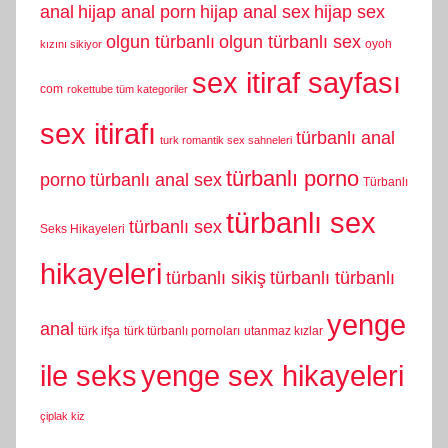
anal
hijap anal porn
hijap anal sex
hijap sex
olgun türbanlı
olgun türbanlı sex
oyoh
kızını sikiyor
sex itiraf sayfası
com
rokettube tüm kategoriler
sex itirafı
türbanlı anal
turk romantik sex sahneleri
türbanlı porno
porno
türbanlı anal sex
Türbanlı
türbanlı sex
türbanlı sex
Seks Hikayeleri
hikayeleri
türbanlı sikiş
türbanlı türbanlı
yenge
anal
türk ifşa
türk türbanlı pornoları
utanmaz kızlar
yenge sex hikayeleri
ile seks
çiplak kiz