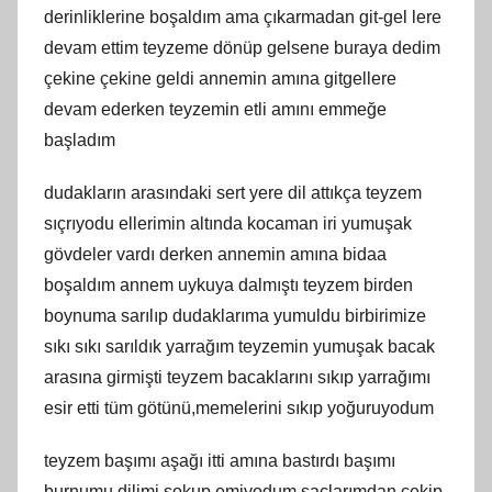
derinliklerine boşaldım ama çıkarmadan git-gel lere
devam ettim teyzeme dönüp gelsene buraya dedim
çekine çekine geldi annemin amına gitgellere
devam ederken teyzemin etli amını emmeğe
başladım
dudakların arasındaki sert yere dil attıkça teyzem
sıçrıyodu ellerimin altında kocaman iri yumuşak
gövdeler vardı derken annemin amına bidaa
boşaldım annem uykuya dalmıştı teyzem birden
boynuma sarılıp dudaklarıma yumuldu birbirimize
sıkı sıkı sarıldık yarrağım teyzemin yumuşak bacak
arasına girmişti teyzem bacaklarını sıkıp yarrağımı
esir etti tüm götünü,memelerini sıkıp yoğuruyodum
teyzem başımı aşağı itti amına bastırdı başımı
burnumu dilimi sokup emiyodum saçlarımdan çekip