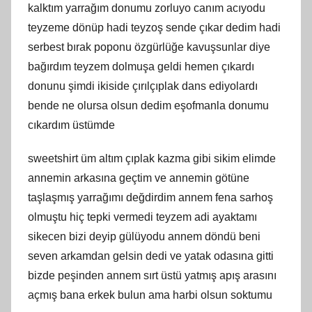
kalktım yarrağım donumu zorluyo canım acıyodu
teyzeme dönüp hadi teyzoş sende çıkar dedim hadi
serbest bırak poponu özgürlüğe kavuşsunlar diye
bağırdım teyzem dolmuşa geldi hemen çıkardı
donunu şimdi ikiside çırılçıplak dans ediyolardı
bende ne olursa olsun dedim eşofmanla donumu
cıkardım üstümde
sweetshirt üm altım çıplak kazma gibi sikim elimde
annemin arkasına geçtim ve annemin götüne
taşlaşmış yarrağımı değdirdim annem fena sarhoş
olmuştu hiç tepki vermedi teyzem adi ayaktamı
sikecen bizi deyip gülüyodu annem döndü beni
seven arkamdan gelsin dedi ve yatak odasına gitti
bizde peşinden annem sırt üstü yatmış apış arasını
açmış bana erkek bulun ama harbi olsun soktumu