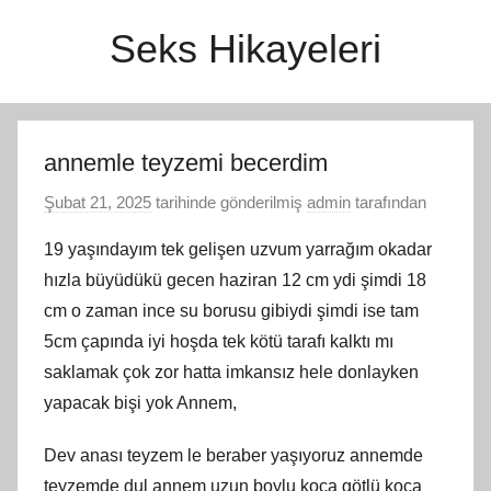
İçeriğe
Seks Hikayeleri
atla
annemle teyzemi becerdim
Şubat 21, 2025
tarihinde gönderilmiş
admin
tarafından
19 yaşındayım tek gelişen uzvum yarrağım okadar
hızla büyüdükü gecen haziran 12 cm ydi şimdi 18
cm o zaman ince su borusu gibiydi şimdi ise tam
5cm çapında iyi hoşda tek kötü tarafı kalktı mı
saklamak çok zor hatta imkansız hele donlayken
yapacak bişi yok Annem,
Dev anası teyzem le beraber yaşıyoruz annemde
teyzemde dul annem uzun boylu koca götlü koca