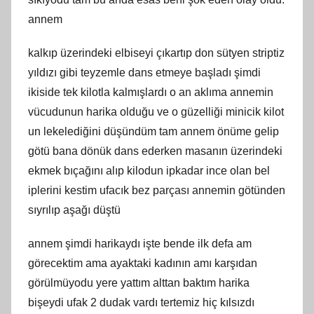
annem
kalkıp üzerindeki elbiseyi çıkartıp don sütyen striptiz
yıldızı gibi teyzemle dans etmeye başladı şimdi
ikiside tek kilotla kalmışlardı o an aklıma annemin
vücudunun harika olduğu ve o güzelliği minicik kilot
un lekelediğini düşündüm tam annem önüme gelip
götü bana dönük dans ederken masanın üzerindeki
ekmek bıçağını alıp kilodun ipkadar ince olan bel
iplerini kestim ufacık bez parçası annemin götünden
sıyrılıp aşağı düştü
annem şimdi harikaydı işte bende ilk defa am
görecektim ama ayaktaki kadının amı karşıdan
görülmüyodu yere yattım alttan baktım harika
bişeydi ufak 2 dudak vardı tertemiz hiç kılsızdı