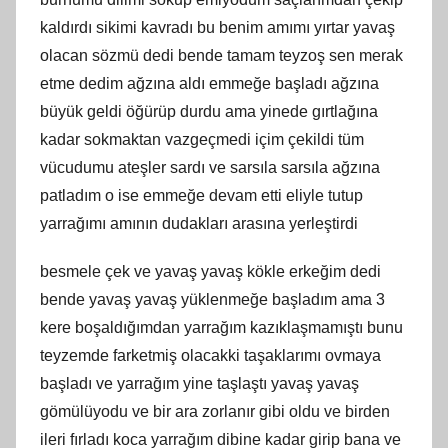
kaldırdı sikimi kavradı bu benim amımı yırtar yavaş
olacan sözmü dedi bende tamam teyzoş sen merak
etme dedim ağzına aldı emmeğe başladı ağzına
büyük geldi öğürüp durdu ama yinede gırtlağına
kadar sokmaktan vazgeçmedi içim çekildi tüm
vücudumu ateşler sardı ve sarsıla sarsıla ağzına
patladım o ise emmeğe devam etti eliyle tutup
yarrağımı amının dudakları arasına yerleştirdi
besmele çek ve yavaş yavaş kökle erkeğim dedi
bende yavaş yavaş yüklenmeğe başladım ama 3
kere boşaldığımdan yarrağım kazıklaşmamıştı bunu
teyzemde farketmiş olacakki taşaklarımı ovmaya
başladı ve yarrağım yine taşlaştı yavaş yavaş
gömülüyodu ve bir ara zorlanır gibi oldu ve birden
ileri fırladı koca yarrağım dibine kadar girip bana ve