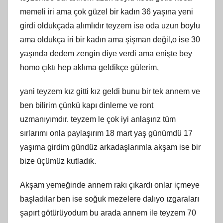
memeli iri ama çok güzel bir kadın 36 yaşına yeni
girdi oldukçada alımlıdır teyzem ise oda uzun boylu
ama oldukça iri bir kadın ama şişman değil,o ise 30
yaşında dedem zengin diye verdi ama enişte bey
homo çıktı hep aklıma geldikçe gülerim,
yani teyzem kız gitti kız geldi bunu bir tek annem ve
ben bilirim çünkü kapı dinleme ve ront
uzmanıyımdır. teyzem le çok iyi anlaşırız tüm
sırlarımı onla paylaşırım 18 mart yaş günümdü 17
yaşıma girdim gündüz arkadaşlarımla akşam ise bir
bize üçümüz kutladık.
Akşam yemeğinde annem rakı çıkardı onlar içmeye
başladılar ben ise soğuk mezelere dalıyo ızgaraları
şapırt götürüyodum bu arada annem ile teyzem 70